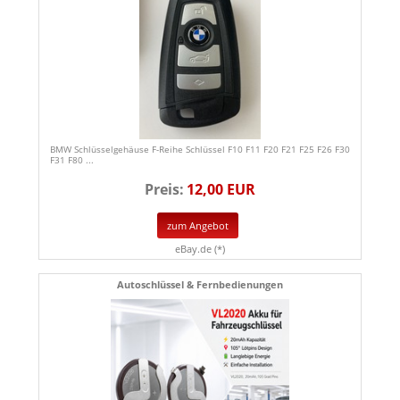
BMW Schlüsselgehäuse F-Reihe Schlüssel F10 F11 F20 F21 F25 F26 F30
F31 F80 ...
Preis:
12,00 EUR
zum Angebot
eBay.de (*)
Autoschlüssel & Fernbedienungen