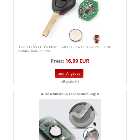
FUNKSCHLÜSSEL FÜR BMW 5 E60 E61 6 E63 E64 66126933078
868MHZ ID46 PCF7945
Preis:
16,99 EUR
zum Angebot
eBay.de (*)
Autoschlüssel & Fernbedienungen