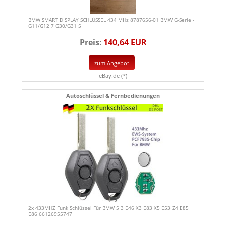
BMW SMART DISPLAY SCHLÜSSEL 434 MHz 8787656-01 BMW G-Serie -
G11/G12 7 G30/G31 5
Preis:
140,64 EUR
zum Angebot
eBay.de (*)
Autoschlüssel & Fernbedienungen
2x 433MHZ Funk Schlüssel Für BMW 5 3 E46 X3 E83 X5 E53 Z4 E85
E86 66126955747