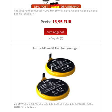
433MHZ Funk Schlüssel HU92 Für BMW 5 3 E46 X3 E83 X5 E53 Z4 E85
E86 66126955747
Preis:
16,95 EUR
zum Angebot
eBay.de (*)
Autoschlüssel & Fernbedienungen
2x BMW 3 5 7 X3 X5 E46 E38 E39 E60 E61 E53 E83 Schlüssel AKKU
Batterie LIR2025 9