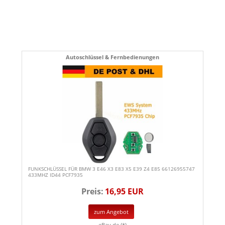
Autoschlüssel & Fernbedienungen
FUNKSCHLÜSSEL FÜR BMW 3 E46 X3 E83 X5 E39 Z4 E85 66126955747
433MHZ ID44 PCF7935
Preis:
16,95 EUR
zum Angebot
eBay.de (*)