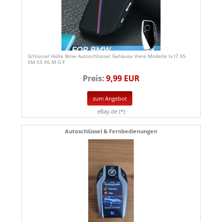
Schlüssel Hülle Bmw Autoschlüssel Gehäuse Viele Modelle Ix I7 X5
XM X5 X6 M G F
Preis:
9,99 EUR
zum Angebot
eBay.de (*)
Autoschlüssel & Fernbedienungen