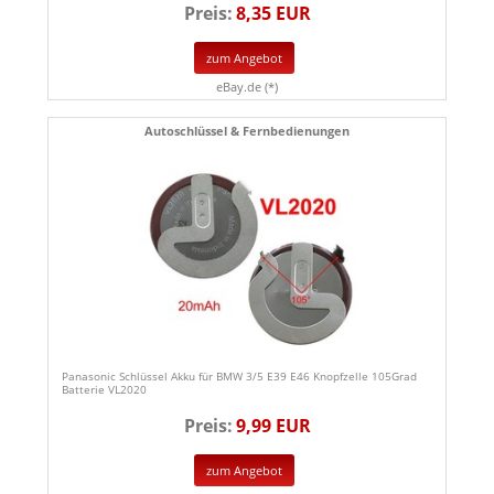
Preis:
8,35 EUR
zum Angebot
eBay.de (*)
Autoschlüssel & Fernbedienungen
Panasonic Schlüssel Akku für BMW 3/5 E39 E46 Knopfzelle 105Grad
Batterie VL2020
Preis:
9,99 EUR
zum Angebot