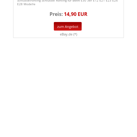
Schlüsselrohling Schlüssel Rohling für BMW E30 3er E12 E21 E23 E24
E28 Modelle
Preis:
14,90 EUR
zum Angebot
eBay.de (*)