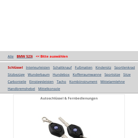
Alle
BMW 523i
<< Bitte auswählen
Schlüssel
Interieurleisten
Schaltknauf
Fußmatten
Kindersitz
Sportlenkrad
Sitzbezüge
Wunderbaum
Hundebox
Kofferraumwanne
Sportsitze
Sitze
Carbonteile
Einstiegsleisten
Tacho
Kombiinstrument
Mittelarmlehne
Handbremshebel
Mittelkonsole
Autoschlüssel & Fernbedienungen