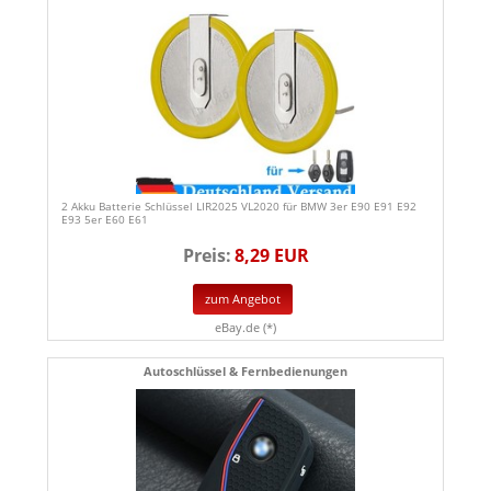
2 Akku Batterie Schlüssel LIR2025 VL2020 für BMW 3er E90 E91 E92
E93 5er E60 E61
Preis:
8,29 EUR
zum Angebot
eBay.de (*)
Autoschlüssel & Fernbedienungen