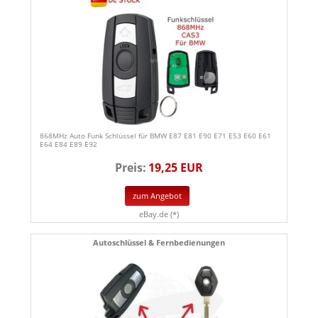
868MHz Auto Funk Schlüssel für BMW E87 E81 E90 E71 E53 E60 E61
E64 E84 E89 E92
Preis:
19,25 EUR
zum Angebot
eBay.de (*)
Autoschlüssel & Fernbedienungen