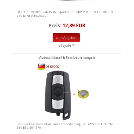
BATTERIE VL2020 PANASONIC JAPAN für BMW M X 3 5 X3 X5 X6 E39
E46 MINI SCHLÜSSEL
Preis:
12,89 EUR
zum Angebot
eBay.de (*)
Autoschlüssel & Fernbedienungen
Schlüssel Gehäuse Akku Funk Fernbedienung Für BMW E90 E91 E92
E84 E60 E61 E70