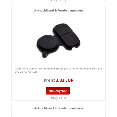
Autoschlüssel & Fernbedienungen
Tastenfeld Gummi Gummimatte Ersatz passend für BMW E36 E38 E39
E46 Z3 X5 X3 (G2)
Preis:
3,33 EUR
zum Angebot
eBay.de (*)
Autoschlüssel & Fernbedienungen