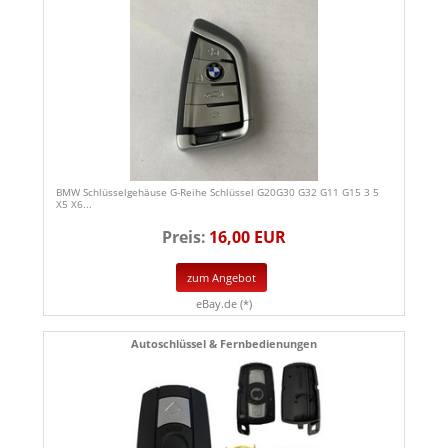
BMW Schlüsselgehäuse G-Reihe Schlüssel G20G30 G32 G11 G15 3 5
X5 X6...
Preis:
16,00 EUR
zum Angebot
eBay.de (*)
Autoschlüssel & Fernbedienungen