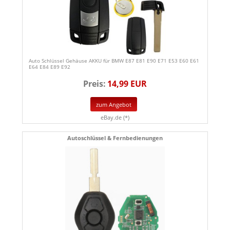
Auto Schlüssel Gehäuse AKKU für BMW E87 E81 E90 E71 E53 E60 E61
E64 E84 E89 E92
Preis:
14,99 EUR
zum Angebot
eBay.de (*)
Autoschlüssel & Fernbedienungen