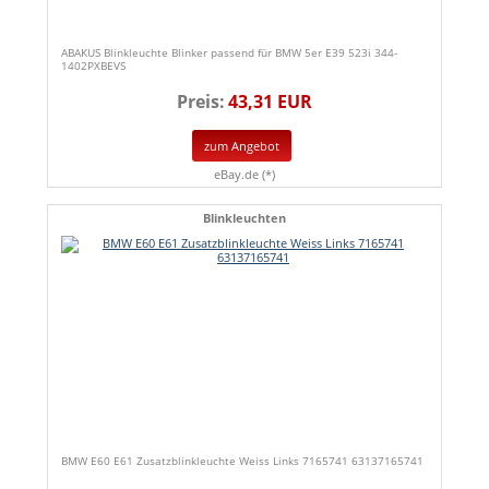
ABAKUS Blinkleuchte Blinker passend für BMW 5er E39 523i 344-
1402PXBEVS
Preis:
43,31 EUR
zum Angebot
eBay.de (*)
Blinkleuchten
BMW E60 E61 Zusatzblinkleuchte Weiss Links 7165741 63137165741