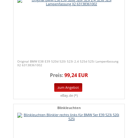
Original BMW E38 E39 520d 520i 523i 2.4 525d 525i Lampenfassung
X2 63138361002
Preis:
99,24 EUR
zum Angebot
eBay.de (*)
Blinkleuchten