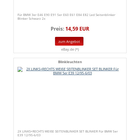
Für BMW 3er E46 E90 E91 5er E60 E61 E84 E82 Led Seitenblinker
Blinker Schwarz 2x
Preis:
14,59 EUR
zum Angebot
eBay.de (*)
Blinkleuchten
2X LINKS+RECHTS WEIßE SEITENBLINKER SET BLINKER Für BMW 5er
E39 12/95-6/03