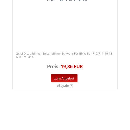
2x LED Laufblinker Seitenblinker Schwarz Für BMW 5er F10/F11 10-13
63137154168
Preis:
19,86 EUR
zum Angebot
eBay.de (*)