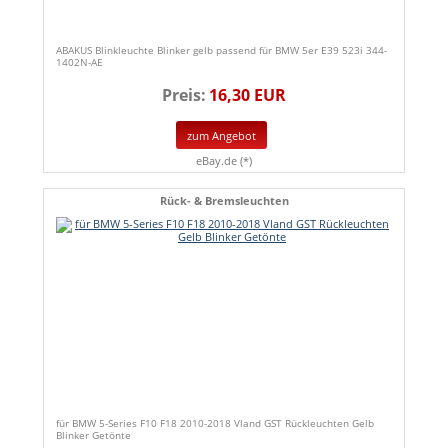
ABAKUS Blinkleuchte Blinker gelb passend für BMW 5er E39 523i 344-
1402N-AE
Preis:
16,30 EUR
zum Angebot
eBay.de (*)
Rück- & Bremsleuchten
für BMW 5-Series F10 F18 2010-2018 Vland GST Rückleuchten Gelb
Blinker Getönte