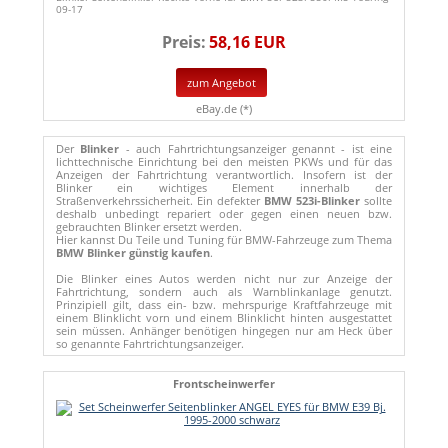
09-17
Preis:
58,16 EUR
zum Angebot
eBay.de (*)
Der
Blinker
- auch Fahrtrichtungsanzeiger genannt - ist eine
lichttechnische Einrichtung bei den meisten PKWs und für das
Anzeigen der Fahrtrichtung verantwortlich. Insofern ist der
Blinker ein wichtiges Element innerhalb der
Straßenverkehrssicherheit. Ein defekter
BMW 523i-Blinker
sollte
deshalb unbedingt repariert oder gegen einen neuen bzw.
gebrauchten Blinker ersetzt werden.
Hier kannst Du Teile und Tuning für BMW-Fahrzeuge zum Thema
BMW Blinker günstig kaufen
.
Die Blinker eines Autos werden nicht nur zur Anzeige der
Fahrtrichtung, sondern auch als Warnblinkanlage genutzt.
Prinzipiell gilt, dass ein- bzw. mehrspurige Kraftfahrzeuge mit
einem Blinklicht vorn und einem Blinklicht hinten ausgestattet
sein müssen. Anhänger benötigen hingegen nur am Heck über
so genannte Fahrtrichtungsanzeiger.
Frontscheinwerfer