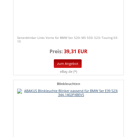
Seitenblinker Links Vorne für BMW 5er 520i M5 550i 523i Touring 03-
10
Preis:
39,31 EUR
zum Angebot
eBay.de (*)
Blinkleuchten