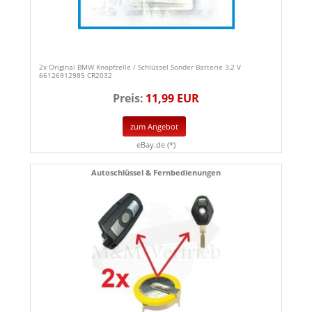
2x Original BMW Knopfzelle / Schlüssel Sonder Batterie 3,2 V
66126912985 CR2032
Preis:
11,99 EUR
zum Angebot
eBay.de (*)
Autoschlüssel & Fernbedienungen