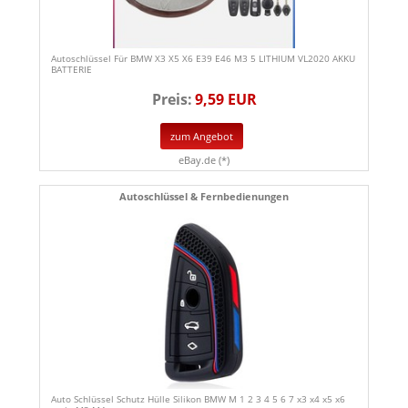
Autoschlüssel Für BMW X3 X5 X6 E39 E46 M3 5 LITHIUM VL2020 AKKU
BATTERIE
Preis:
9,59 EUR
zum Angebot
eBay.de (*)
Autoschlüssel & Fernbedienungen
Auto Schlüssel Schutz Hülle Silikon BMW M 1 2 3 4 5 6 7 x3 x4 x5 x6