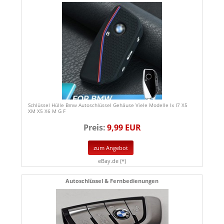
Schlüssel Hülle Bmw Autoschlüssel Gehäuse Viele Modelle Ix I7 X5
XM X5 X6 M G F
Preis:
9,99 EUR
zum Angebot
eBay.de (*)
Autoschlüssel & Fernbedienungen