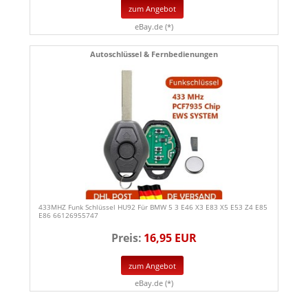
zum Angebot
eBay.de (*)
Autoschlüssel & Fernbedienungen
433MHZ Funk Schlüssel HU92 Für BMW 5 3 E46 X3 E83 X5 E53 Z4 E85
E86 66126955747
Preis:
16,95 EUR
zum Angebot
eBay.de (*)