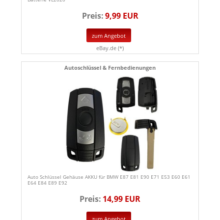
Preis:
9,99 EUR
zum Angebot
eBay.de (*)
Autoschlüssel & Fernbedienungen
Auto Schlüssel Gehäuse AKKU für BMW E87 E81 E90 E71 E53 E60 E61
E64 E84 E89 E92
Preis:
14,99 EUR
zum Angebot