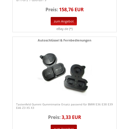
G11/G12 7 G30/G31 5
Preis:
158,76 EUR
zum Angebot
eBay.de (*)
Autoschlüssel & Fernbedienungen
Tastenfeld Gummi Gummimatte Ersatz passend für BMW E36 E38 E39
E46 Z3 X5 X3
Preis:
3,33 EUR
zum Angebot