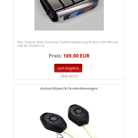
Neu Original Bmw Schlüssel Funkfernbedienung M Sport 434 Mhz für
USA 66125A06C14
Preis:
169,00 EUR
zum Angebot
eBay.de (*)
Autoschlüssel & Fernbedienungen