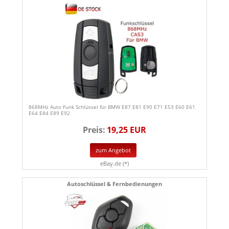
868MHz Auto Funk Schlüssel für BMW E87 E81 E90 E71 E53 E60 E61
E64 E84 E89 E92
Preis:
19,25 EUR
zum Angebot
eBay.de (*)
Autoschlüssel & Fernbedienungen