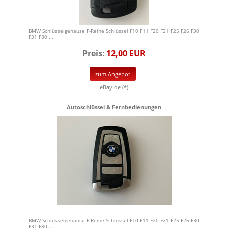
BMW Schlüsselgehäuse F-Reihe Schlüssel F10 F11 F20 F21 F25 F26 F30
F31 F80 ...
Preis:
12,00 EUR
zum Angebot
eBay.de (*)
Autoschlüssel & Fernbedienungen
BMW Schlüsselgehäuse F-Reihe Schlüssel F10 F11 F20 F21 F25 F26 F30
F31 F80 ...