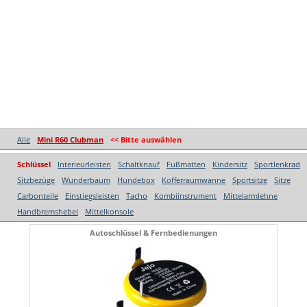
Alle
Mini R60 Clubman
<< Bitte auswählen
Schlüssel
Interieurleisten
Schaltknauf
Fußmatten
Kindersitz
Sportlenkrad
Sitzbezüge
Wunderbaum
Hundebox
Kofferraumwanne
Sportsitze
Sitze
Carbonteile
Einstiegsleisten
Tacho
Kombiinstrument
Mittelarmlehne
Handbremshebel
Mittelkonsole
Autoschlüssel & Fernbedienungen