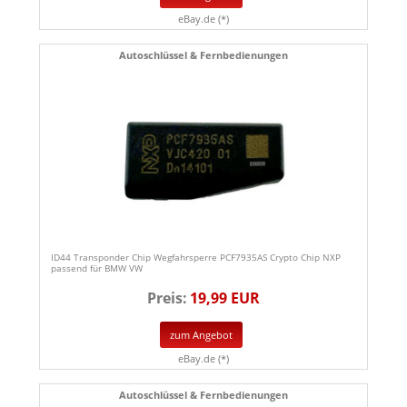
eBay.de (*)
Autoschlüssel & Fernbedienungen
ID44 Transponder Chip Wegfahrsperre PCF7935AS Crypto Chip NXP
passend für BMW VW
Preis:
19,99 EUR
zum Angebot
eBay.de (*)
Autoschlüssel & Fernbedienungen