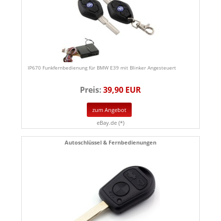
IP670 Funkfernbedienung für BMW E39 mit Blinker Angesteuert
Preis:
39,90 EUR
zum Angebot
eBay.de (*)
Autoschlüssel & Fernbedienungen