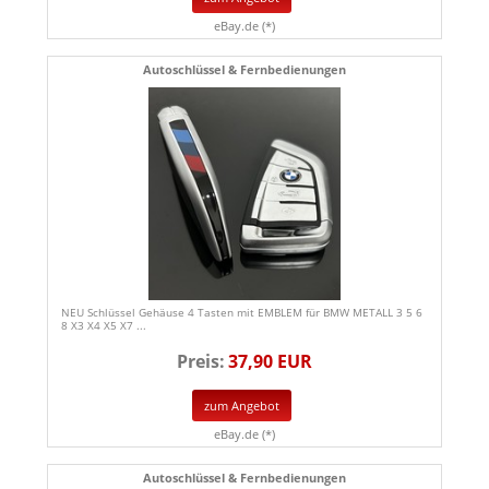
eBay.de (*)
Autoschlüssel & Fernbedienungen
NEU Schlüssel Gehäuse 4 Tasten mit EMBLEM für BMW METALL 3 5 6
8 X3 X4 X5 X7 ...
Preis:
37,90 EUR
zum Angebot
eBay.de (*)
Autoschlüssel & Fernbedienungen