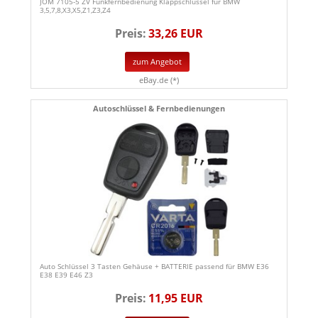
JOM 7105-5 ZV Funkfernbedienung Klappschlüssel für BMW
3,5,7,8,X3,X5,Z1,Z3,Z4
Preis:
33,26 EUR
zum Angebot
eBay.de (*)
Autoschlüssel & Fernbedienungen
Auto Schlüssel 3 Tasten Gehäuse + BATTERIE passend für BMW E36
E38 E39 E46 Z3
Preis:
11,95 EUR