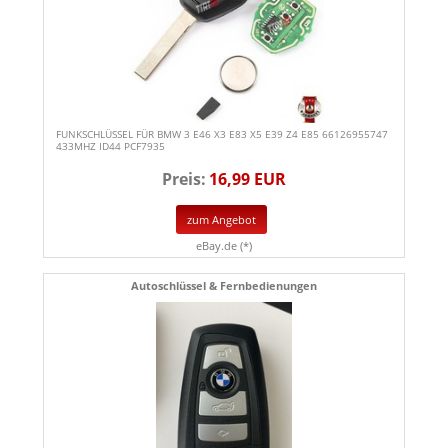
FUNKSCHLÜSSEL FÜR BMW 3 E46 X3 E83 X5 E39 Z4 E85 66126955747
433MHZ ID44 PCF7935
Preis:
16,99 EUR
zum Angebot
eBay.de (*)
Autoschlüssel & Fernbedienungen