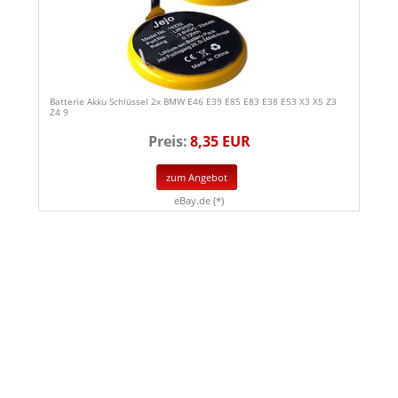
Batterie Akku Schlüssel 2x BMW E46 E39 E85 E83 E38 E53 X3 X5 Z3
Z4 9
Preis:
8,35 EUR
zum Angebot
eBay.de (*)