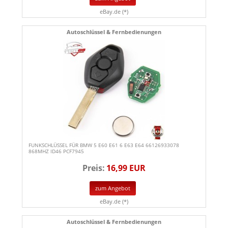
eBay.de (*)
Autoschlüssel & Fernbedienungen
FUNKSCHLÜSSEL FÜR BMW 5 E60 E61 6 E63 E64 66126933078
868MHZ ID46 PCF7945
Preis:
16,99 EUR
zum Angebot
eBay.de (*)
Autoschlüssel & Fernbedienungen