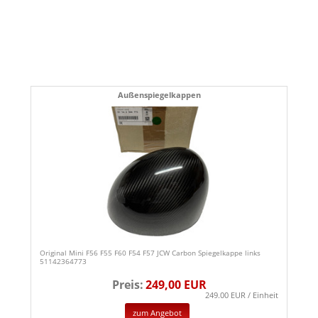
Außenspiegelkappen
Original Mini F56 F55 F60 F54 F57 JCW Carbon Spiegelkappe links
51142364773
Preis:
249,00 EUR
249.00 EUR / Einheit
zum Angebot