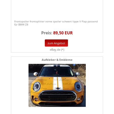
Frontspoiler frontsplitter vorne spoiler schwert lippe V Flap passend
für BMW Z8
Preis:
89,50 EUR
zum Angebot
eBay.de (*)
Aufkleber & Embleme