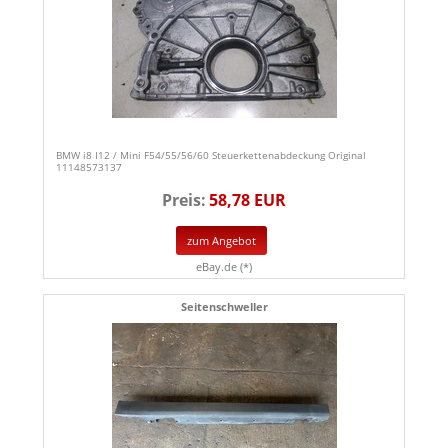
BMW i8 I12 / Mini F54/55/56/60 Steuerkettenabdeckung Original
11148573137
Preis:
58,78 EUR
zum Angebot
eBay.de (*)
Seitenschweller