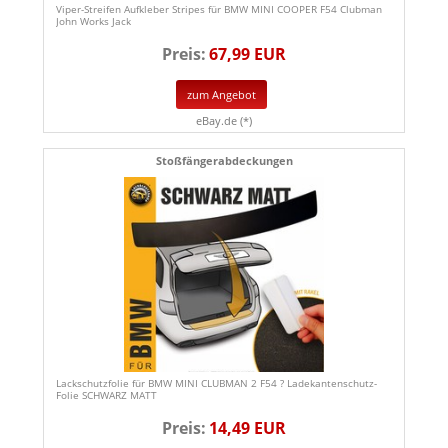
Viper-Streifen Aufkleber Stripes für BMW MINI COOPER F54 Clubman
John Works Jack
Preis:
67,99 EUR
zum Angebot
eBay.de (*)
Stoßfängerabdeckungen
Lackschutzfolie für BMW MINI CLUBMAN 2 F54 ? Ladekantenschutz-
Folie SCHWARZ MATT
Preis:
14,49 EUR