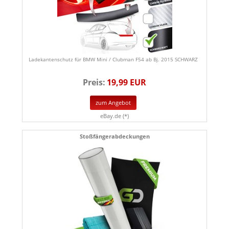
Ladekantenschutz für BMW Mini / Clubman F54 ab Bj. 2015 SCHWARZ
Preis:
19,99 EUR
zum Angebot
eBay.de (*)
Stoßfängerabdeckungen