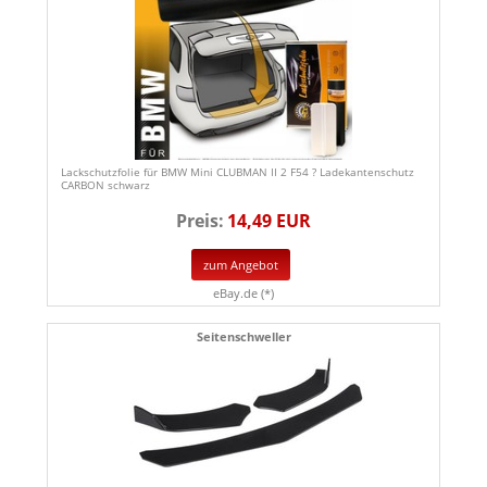
Lackschutzfolie für BMW Mini CLUBMAN II 2 F54 ? Ladekantenschutz
CARBON schwarz
Preis:
14,49 EUR
zum Angebot
eBay.de (*)
Seitenschweller