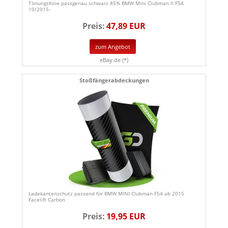
Tönungsfolie passgenau schwarz 85% BMW Mini Clubman II F54
10/2015-
Preis:
47,89 EUR
zum Angebot
eBay.de (*)
Stoßfängerabdeckungen
Ladekantenschutz passend für BMW MINI Clubman F54 ab 2015
Facelift Carbon
Preis:
19,95 EUR