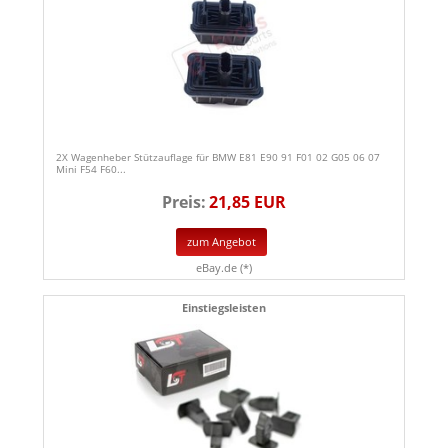
2X Wagenheber Stützauflage für BMW E81 E90 91 F01 02 G05 06 07
Mini F54 F60...
Preis:
21,85 EUR
zum Angebot
eBay.de (*)
Einstiegsleisten