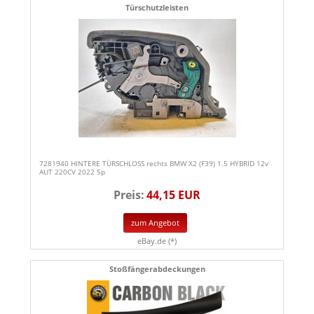
Türschutzleisten
7281940 HINTERE TÜRSCHLOSS rechts BMW X2 (F39) 1.5 HYBRID 12v
AUT 220CV 2022 5p
Preis:
44,15 EUR
zum Angebot
eBay.de (*)
Stoßfängerabdeckungen