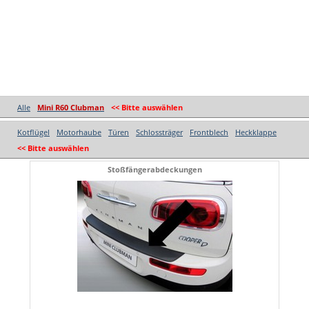
Alle
Mini R60 Clubman
<< Bitte auswählen
Kotflügel
Motorhaube
Türen
Schlossträger
Frontblech
Heckklappe
<< Bitte auswählen
Stoßfängerabdeckungen