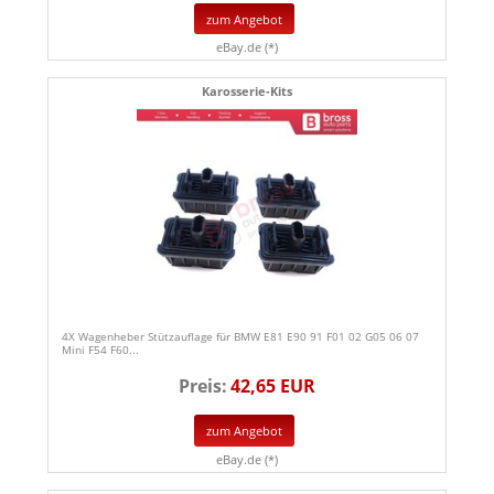
zum Angebot
eBay.de (*)
Karosserie-Kits
4X Wagenheber Stützauflage für BMW E81 E90 91 F01 02 G05 06 07
Mini F54 F60...
Preis:
42,65 EUR
zum Angebot
eBay.de (*)