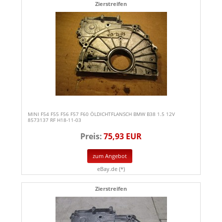
Zierstreifen
MINI F54 F55 F56 F57 F60 ÖLDICHTFLANSCH BMW B38 1.5 12V
8573137 RF H18-11-03
Preis:
75,93 EUR
zum Angebot
eBay.de (*)
Zierstreifen