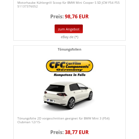
Motorhaube Kühlergrill Scoop für BMW Mini Cooper S SD JCW F54 F55
51137376052
Preis:
98,76 EUR
zum Angebot
eBay.de (*)
Tönungsfolien
Tönungsfolie 2D vorgeschnitten geeignet für BMW Mini 3 (F54)
Clubman 12/15-
Preis:
38,77 EUR