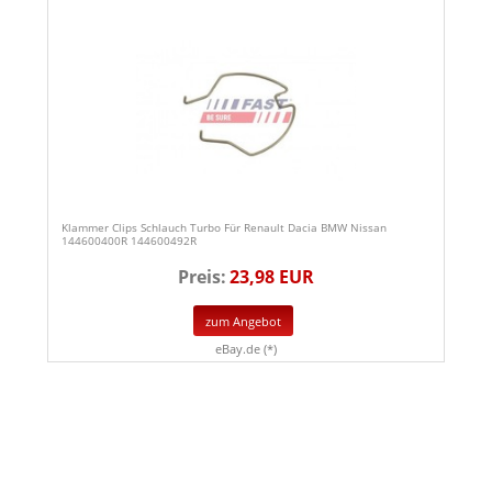
Klammer Clips Schlauch Turbo Für Renault Dacia BMW Nissan
144600400R 144600492R
Preis:
23,98 EUR
zum Angebot
eBay.de (*)