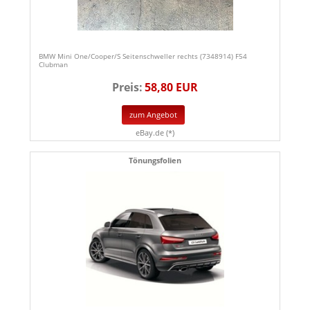
BMW Mini One/Cooper/S Seitenschweller rechts (7348914) F54
Clubman
Preis:
58,80 EUR
zum Angebot
eBay.de (*)
Tönungsfolien