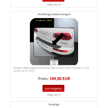
eBay.de (*)
Stoßfängerabdeckungen
Original RGM Ladekantenschutz ABS schwarz Mini Clubman II F54
Kombi ab 07.2015-
Preis:
109,00 EUR
zum Angebot
eBay.de (*)
Sonstige