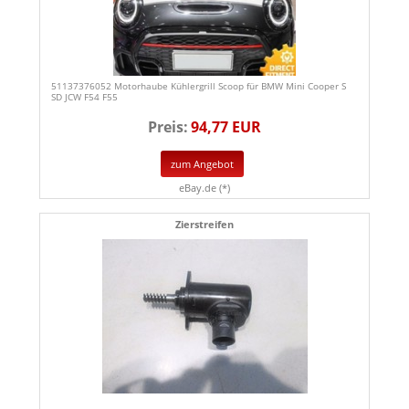
51137376052 Motorhaube Kühlergrill Scoop für BMW Mini Cooper S
SD JCW F54 F55
Preis:
94,77 EUR
zum Angebot
eBay.de (*)
Zierstreifen