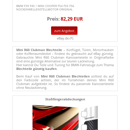
BMW F39 F45 / MINI COOPER F54 F55 F56
NOCKENWELLENSTELLMOTOR ORIGINAL
Preis:
82,29 EUR
zum Angebot
eBay.de (*)
Mini R60 Clubman Blechteile
– Kotflügel, Türen, Motorhauben
oder Kofferraumdeckel – findest du gebraucht auf eBay günstig.
Gebrauchte Mini R60 Clubman Karosserieteile in Originalfarbe
sind eine günstige Alternative zur teuren Lackierung.
Hier kannst Du Teile und Tuning für BMW-Fahrzeuge zum Thema
Blechteile günstig kaufen
.
Beim Kauf von
Mini R60 Clubman Blechteilen
solltest du auf
den Farbcode achten, der im Türrahmen deines Mini R60
Clubman aufgeklebt ist. So findest du passende Karosserieteile
ohne Neulackierung.
Stoßfängerabdeckungen