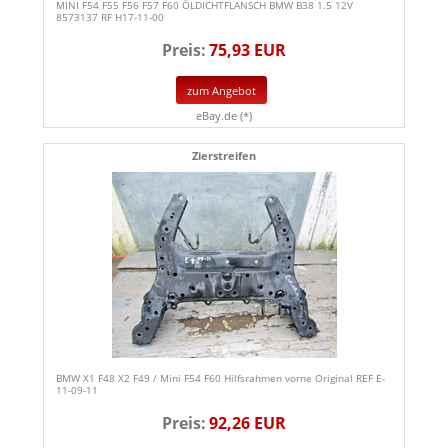
MINI F54 F55 F56 F57 F60 ÖLDICHTFLANSCH BMW B38 1.5 12V
8573137 RF H17-11-00
Preis:
75,93 EUR
zum Angebot
eBay.de (*)
Zierstreifen
BMW X1 F48 X2 F49 / Mini F54 F60 Hilfsrahmen vorne Original REF E-
11-09-11
Preis:
92,26 EUR