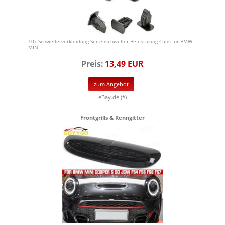
10x Schwellerverkleidung Seitenschweller Befestigung Clips für BMW
MINI
Preis:
13,49 EUR
zum Angebot
eBay.de (*)
Frontgrills & Renngitter