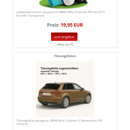
Ladekantenschutz passend für BMW MINI Clubman F54 ab 2015
Facelift Transparent
Preis:
19,95 EUR
zum Angebot
eBay.de (*)
Tönungsfolien
Tönungsfolie passgenau BMW Mini Clubman 2.Generation F54
10/2015-