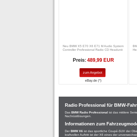
Neu BMW X5 E70 X6 E71 M Audio System
BM
Controller Professional Radio CD Headunit
He
Preis:
489,99 EUR
zum Angebot
eBay.de (*)
Radio Professional für BMW-Fah
Das
BMW Radio Professional
ist das mittlere Ser
Nachrüstlösungen.
Informationen zum Fahrzeugmod
Der
BMW X6
ist das sportliche Coupé-SUV der Ober
kraftvollen Auftritt ist der X6 eines der unverwech