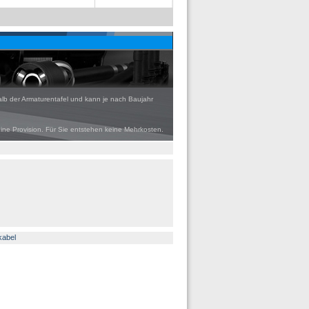
alb der Armaturentafel und kann je nach Baujahr
eine Provision. Für Sie entstehen keine Mehrkosten.
kabel