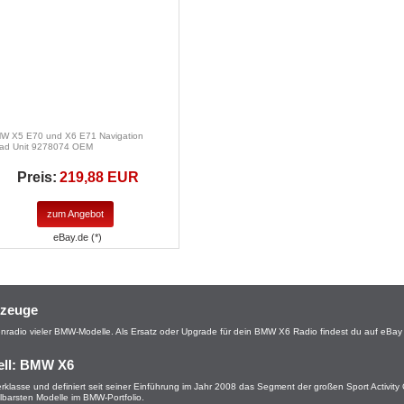
W X5 E70 und X6 E71 Navigation
ad Unit 9278074 OEM
Preis:
219,88 EUR
zum Angebot
eBay.de (*)
rzeuge
ienradio vieler BMW-Modelle. Als Ersatz oder Upgrade für dein BMW X6 Radio findest du auf eBay 
ell: BMW X6
klasse und definiert seit seiner Einführung im Jahr 2008 das Segment der großen Sport Activit
selbarsten Modelle im BMW-Portfolio.