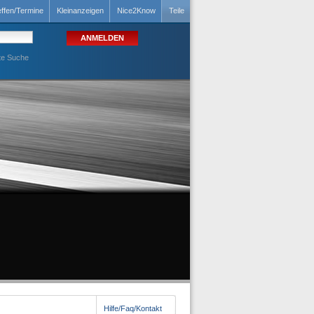
effen/Termine
Kleinanzeigen
Nice2Know
Teile
te Suche
Hilfe/Faq/Kontakt