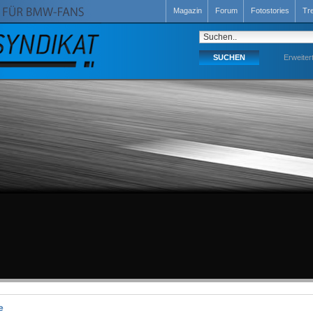
Magazin
Forum
Fotostories
Tr
Erweiter
e