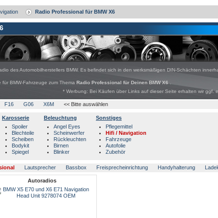
avigation
Radio Professional für BMW X6
6
Radio des Automobilherstellers BMW. Es befindet sich in den werksmäßigen DIN-Schächten innerh
bote für BMW-Fahrzeuge zum Thema
Radio Professional für Deinen BMW X6
.
* Werbung: Bei Käufen über Links auf dieser Seite erhalten wir ggf. 
F16
G06
X6M
<< Bitte auswählen
Karosserie
Beleuchtung
Sonstiges
Spoiler
Angel Eyes
Pflegemittel
Blechteile
Scheinwerfer
Hifi / Navigation
Scheiben
Rückleuchten
Fahrzeuge
Bodykit
Birnen
Autofolie
Spiegel
Blinker
Zubehör
sional
Lautsprecher
Bassbox
Freisprecheinrichtung
Handyhalterung
Lade
Autoradios