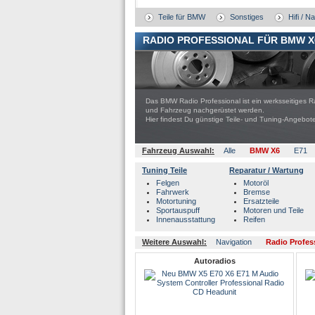
Teile für BMW
Sonstiges
Hifi / N
RADIO PROFESSIONAL FÜR BMW X
Das BMW Radio Professional ist ein werksseitiges 
und Fahrzeug nachgerüstet werden.
Hier findest Du günstige Teile- und Tuning-Ange
Fahrzeug Auswahl:
Alle
BMW X6
E71
Tuning Teile
Reparatur / Wartung
Felgen
Motoröl
Fahrwerk
Bremse
Motortuning
Ersatzteile
Sportauspuff
Motoren und Teile
Innenausstattung
Reifen
Weitere Auswahl:
Navigation
Radio Profes
Autoradios