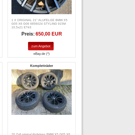
1 X ORIGINAL 21" ALUFELGE BMW X5
G05 X6 G06 6856024 STYLING 915M
10,5x21 ET43
Preis:
650,00 EUR
zum Angebot
eBay.de (*)
Kompletträder
20 Zoll original Alufelgen BMW X5 G05 X6