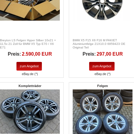
Breyton LS Felgen Hyper Silber 10x21 +
BMW X5 F15 X6 F16 M PAKIET
11,5x 21 Zoll für BMW X5 Typ E70 / X6
Aluminiumfelge 21X10.0 6859423 OE
E71
Original Teil
Preis:
2.590,00 EUR
Preis:
297,00 EUR
zum Angebot
zum Angebot
eBay.de (*)
eBay.de (*)
Kompletträder
Felgen