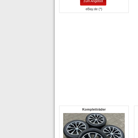
zum Angebot
eBay.de (*)
Kompletträder