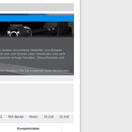
andere renommierte Hersteller, zum Beispiel
echt sein und können unter Umständen eine sehr
tberichte im Auge behalten. China-Produkte und
eine Provision. Für Sie entstehen keine Mehrkosten.
EZ
RH-Alurad
Alutec
15 Zoll
16 Zoll
Kompletträder