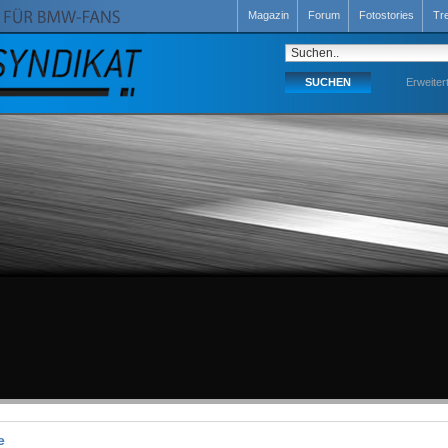
Magazin
Forum
Fotostories
Tr
Erweiter
e