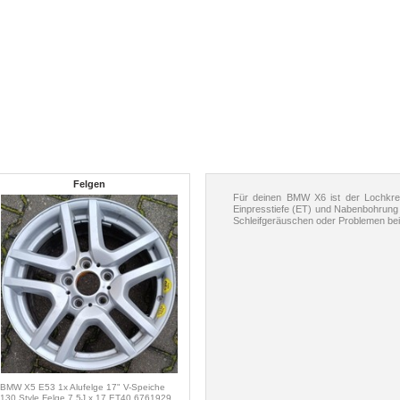
Felgen
Für deinen BMW X6 ist der Lochkre
Einpresstiefe (ET) und Nabenbohrung
Schleifgeräuschen oder Problemen bei
BMW X5 E53 1x Alufelge 17" V-Speiche
130 Style Felge 7,5J x 17 ET40 6761929