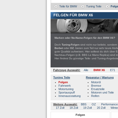
Teile für BMW
Tuning Teile
Felg
FELGEN FÜR BMW X6
Marken oder No-Name-Felgen für den BMW X6?
Doch
Tuning-Felgen
sind nicht nur beliebt, sondern
Borbet
oder
OZ
, bieten zum Teil nur sehr teure A
gute Qualität aufweisen. Hier solltest du dich über
Nachbau-Felgen (z.B. BBS Le Mans Replica) sind in
Hier findest Du günstige Teile- und Tuning-Ange
Fahrzeug Auswahl:
Alle
BMW X6
E71
Tuning Teile
Reparatur / Wartung
Felgen
Motoröl
Fahrwerk
Bremse
Motortuning
Ersatzteile
Sportauspuff
Motoren und Teile
Innenausstattung
Reifen
Weitere Auswahl:
BBS
OZ
Performance
17 Zoll
18 Zoll
19 Zoll
20 Zoll
Winte
Felgen