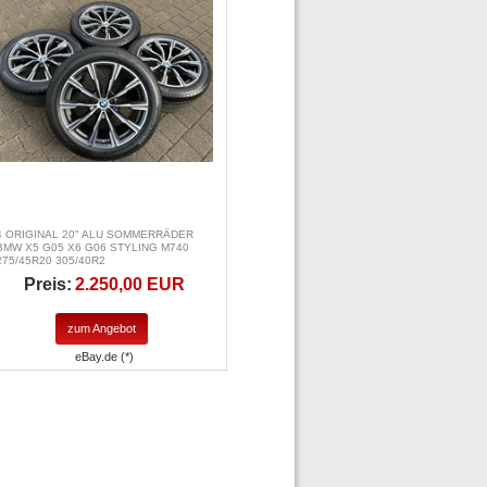
4 ORIGINAL 20" ALU SOMMERRÄDER
BMW X5 G05 X6 G06 STYLING M740
275/45R20 305/40R2
Preis:
2.250,00 EUR
zum Angebot
eBay.de (*)