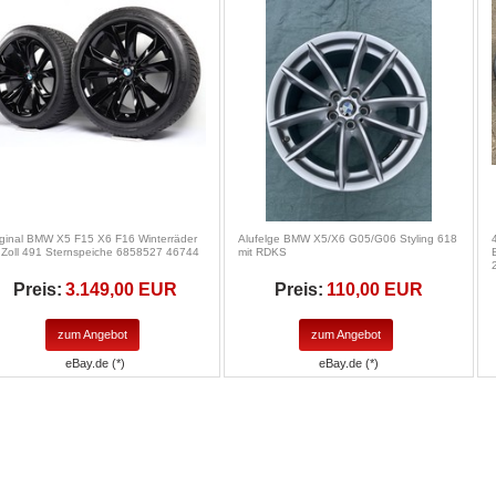
iginal BMW X5 F15 X6 F16 Winterräder
Alufelge BMW X5/X6 G05/G06 Styling 618
 Zoll 491 Sternspeiche 6858527 46744
mit RDKS
Preis:
3.149,00 EUR
Preis:
110,00 EUR
zum Angebot
zum Angebot
eBay.de (*)
eBay.de (*)