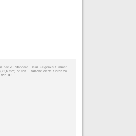
is 5×120 Standard. Beim Felgenkauf immer
 (72,6 mm) prüfen — falsche Werte führen zu
 der HU.