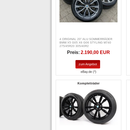
4 ORIGINAL 20" ALU SOMMERRÄDER
BMW X5 G05 X6 G06 STYLING M740
275/45R20 305/40R2
Preis:
2.190,00 EUR
zum Angebot
eBay.de (*)
Kompletträder