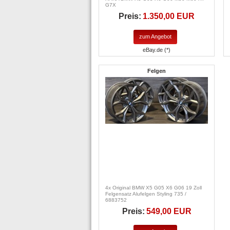
G7X
Preis:
1.350,00 EUR
zum Angebot
eBay.de (*)
Felgen
4x Original BMW X5 G05 X6 G06 19 Zoll
Felgensatz Alufelgen Styling 735 /
6883752
Preis:
549,00 EUR