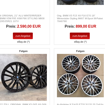
4 ORIGINAL 21" ALU WINTERRÄDER
Orig. BMW X5 F15 X6 F16 E70 19"
BMW X5M F95 X6M F96 STYLING M808
Winterräder Styling M467 M-Sport M-Paket
295/35R21 107V
7846786
Preis:
2.590,00 EUR
Preis:
899,00 EUR
zum Angebot
zum Angebot
eBay.de (*)
eBay.de (*)
Felgen
Felgen
22 ZOLL ORIGINAL BMW X5 G05 X6 G06
4x Alufelge 9,5Jx20 ET20 5/120 20 Zoll für