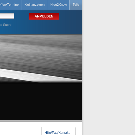
effen/Termine
Kleinanzeigen
Nice2Know
Teile
te Suche
Hilfe/Faq/Kontakt