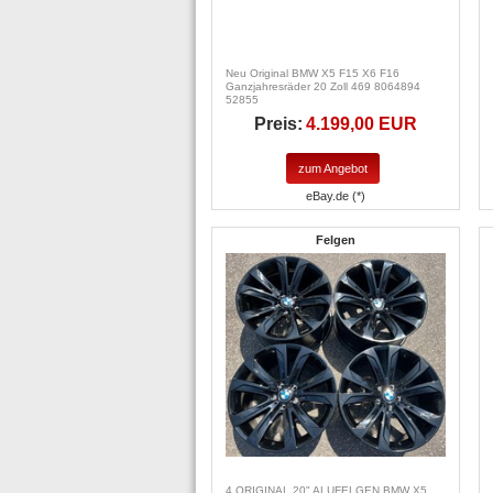
Neu Original BMW X5 F15 X6 F16
Ganzjahresräder 20 Zoll 469 8064894
52855
Preis:
4.199,00 EUR
zum Angebot
eBay.de (*)
Felgen
4 ORIGINAL 20" ALUFELGEN BMW X5