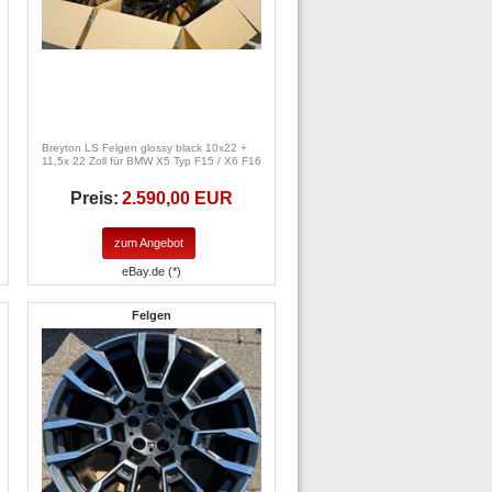
Breyton LS Felgen glossy black 10x22 +
11,5x 22 Zoll für BMW X5 Typ F15 / X6 F16
Preis:
2.590,00 EUR
zum Angebot
eBay.de (*)
Felgen