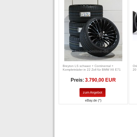
Breyton LS schwarz + Continental +
Or
Kompletträder in 22 Zoll für BMW X6 E71
20
Preis:
3.790,00 EUR
zum Angebot
eBay.de (*)