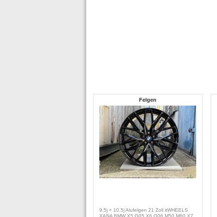
Felgen
9,5j + 10,5j Alufelgen 21 Zoll itWHEELS
XANA BMW X5 G05 X6 G06 M50 M60 X7