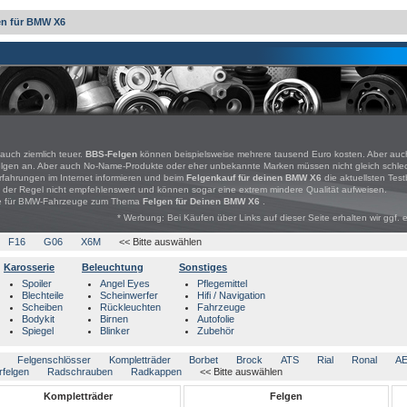
en für BMW X6
 auch ziemlich teuer.
BBS-Felgen
können beispielsweise mehrere tausend Euro kosten. Aber auch 
lufelgen an. Aber auch No-Name-Produkte oder eher unbekannte Marken müssen nicht gleich schl
 Erfahrungen im Internet informieren und beim
Felgenkauf für deinen BMW X6
die aktuellsten Tes
 der Regel nicht empfehlenswert und können sogar eine extrem mindere Qualität aufweisen.
bote für BMW-Fahrzeuge zum Thema
Felgen für Deinen BMW X6
.
* Werbung: Bei Käufen über Links auf dieser Seite erhalten wir ggf. 
F16
G06
X6M
<< Bitte auswählen
Karosserie
Beleuchtung
Sonstiges
Spoiler
Angel Eyes
Pflegemittel
Blechteile
Scheinwerfer
Hifi / Navigation
Scheiben
Rückleuchten
Fahrzeuge
Bodykit
Birnen
Autofolie
Spiegel
Blinker
Zubehör
Felgenschlösser
Kompletträder
Borbet
Brock
ATS
Rial
Ronal
A
rfelgen
Radschrauben
Radkappen
<< Bitte auswählen
Kompletträder
Felgen