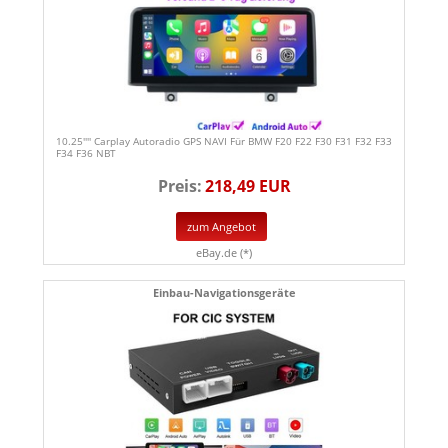
10.25'''' Carplay Autoradio GPS NAVI Für BMW F20 F22 F30 F31 F32 F33
F34 F36 NBT
Preis:
218,49 EUR
zum Angebot
eBay.de (*)
Einbau-Navigationsgeräte