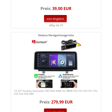
Preis:
39,00 EUR
zum Angebot
eBay.de (*)
Einbau-Navigationsgeräte
10.25''''Carplay Autoradio GPS NAV KAM Für BMW F20 F22 F30 F31 F32
F33 F34 F36 NBT
Preis:
279,99 EUR