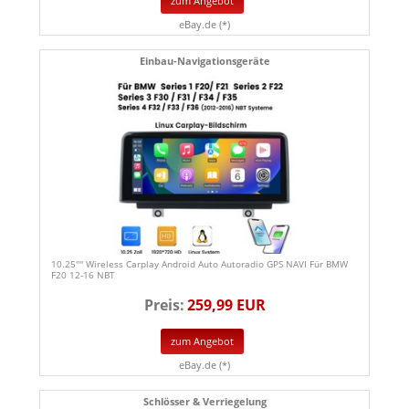
zum Angebot
eBay.de (*)
Einbau-Navigationsgeräte
10.25'''' Wireless Carplay Android Auto Autoradio GPS NAVI Für BMW
F20 12-16 NBT
Preis:
259,99 EUR
zum Angebot
eBay.de (*)
Schlösser & Verriegelung