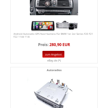
Android Autoradio GPS Navi+kamera Für BMW 1er 2er Series F20 F21
F22 114d 114i
Preis:
280,90 EUR
zum Angebot
eBay.de (*)
Autoradios