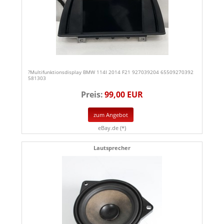
?Multifunktionsdisplay BMW 114I 2014 F21 927039204 65509270392
581303
Preis:
99,00 EUR
zum Angebot
eBay.de (*)
Lautsprecher