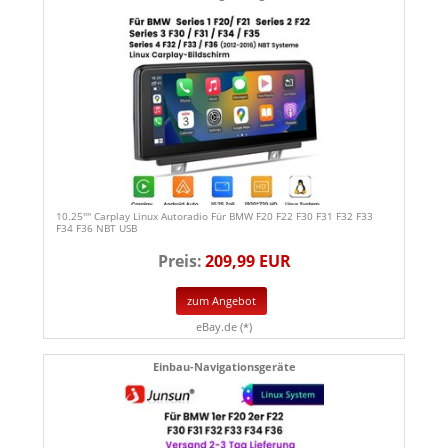
10.25'''' Carplay Linux Autoradio Für BMW F20 F22 F30 F31 F32 F33
F34 F36 NBT USB
Preis:
209,99 EUR
zum Angebot
eBay.de (*)
Einbau-Navigationsgeräte