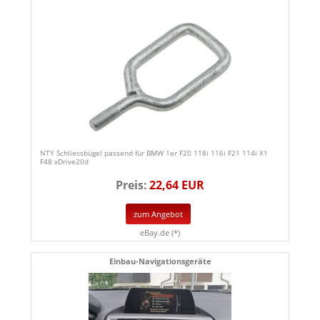
NTY Schliessbügel passend für BMW 1er F20 118i 116i F21 114i X1
F48 xDrive20d
Preis:
22,64 EUR
zum Angebot
eBay.de (*)
Einbau-Navigationsgeräte