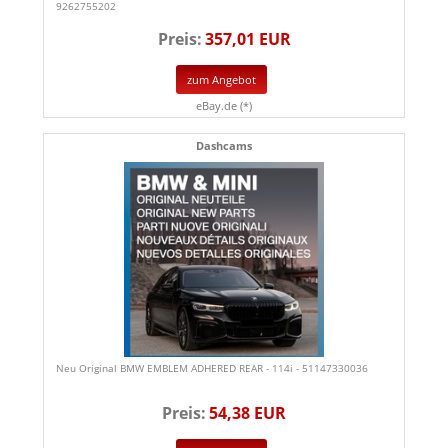
9262755202
Preis:
357,01 EUR
zum Angebot
eBay.de (*)
Dashcams
Neu Original BMW EMBLEM ADHERED REAR - 114i - 51147330036
Preis:
54,38 EUR