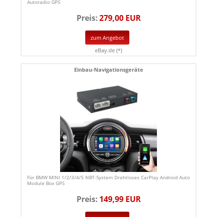
Autoradio GPS
Preis:
279,00 EUR
zum Angebot
eBay.de (*)
Einbau-Navigationsgeräte
Für BMW MINI 1/2/3/4/5 NBT-System Drahtloses CarPlay Android Auto
Module Box GPS
Preis:
149,99 EUR