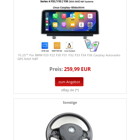
10.25'''' Für BMW F20 F22 F30 F31 F32 F33 F34 F36 Carplay Autoradio
GPS NAVI NBT
Preis:
259,99 EUR
zum Angebot
eBay.de (*)
Sonstige