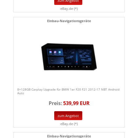
zum Angebot
eBay.de (*)
Einbau-Navigationsgeräte
8+128GB Carplay Upgrade für BMW 1er F20 F21 2012-17 NBT Android
Auto
Preis:
539,99 EUR
zum Angebot
eBay.de (*)
Einbau-Navigationsgeräte