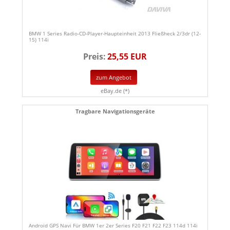
BMW 1 Series Radio-CD-Player-Haupteinheit 2013 Fließheck 2/3dr (12-
15) 114i
Preis:
25,55 EUR
zum Angebot
eBay.de (*)
Tragbare Navigationsgeräte
Android GPS Navi Für BMW 1er 2er Series F20 F21 F22 F23 114d 114i