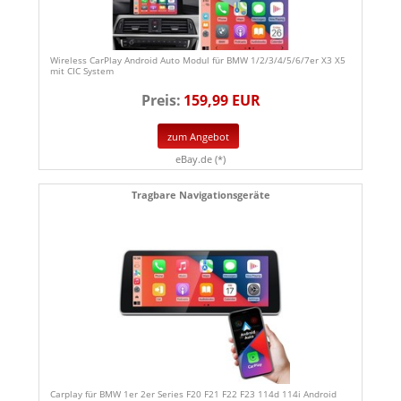
Wireless CarPlay Android Auto Modul für BMW 1/2/3/4/5/6/7er X3 X5
mit CIC System
Preis:
159,99 EUR
zum Angebot
eBay.de (*)
Tragbare Navigationsgeräte
Carplay für BMW 1er 2er Series F20 F21 F22 F23 114d 114i Android