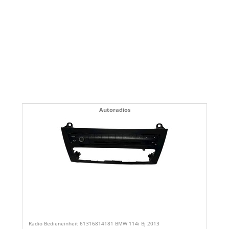
Autoradios
Radio Bedieneinheit 61316814181 BMW 114i Bj 2013