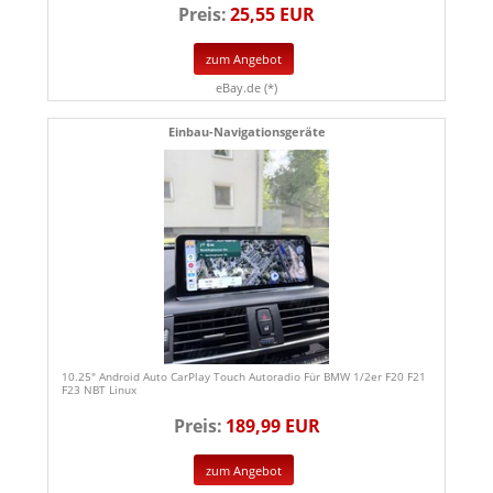
Preis:
25,55 EUR
zum Angebot
eBay.de (*)
Einbau-Navigationsgeräte
10.25" Android Auto CarPlay Touch Autoradio Für BMW 1/2er F20 F21
F23 NBT Linux
Preis:
189,99 EUR
zum Angebot