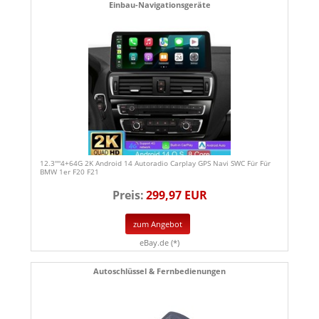
Einbau-Navigationsgeräte
12.3''''4+64G 2K Android 14 Autoradio Carplay GPS Navi SWC Für Für
BMW 1er F20 F21
Preis:
299,97 EUR
zum Angebot
eBay.de (*)
Autoschlüssel & Fernbedienungen