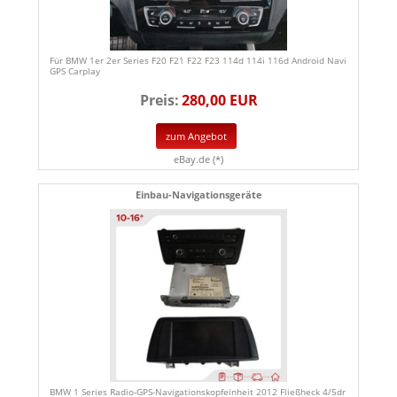
Für BMW 1er 2er Series F20 F21 F22 F23 114d 114i 116d Android Navi
GPS Carplay
Preis:
280,00 EUR
zum Angebot
eBay.de (*)
Einbau-Navigationsgeräte
BMW 1 Series Radio-GPS-Navigationskopfeinheit 2012 Fließheck 4/5dr