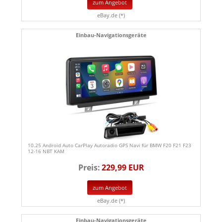
zum Angebot
eBay.de (*)
Einbau-Navigationsgeräte
10.25 Android Auto CarPlay Autoradio GPS Navi für BMW F20 F21 F23
12-16 NBT KAM
Preis:
229,99 EUR
zum Angebot
eBay.de (*)
Einbau-Navigationsgeräte