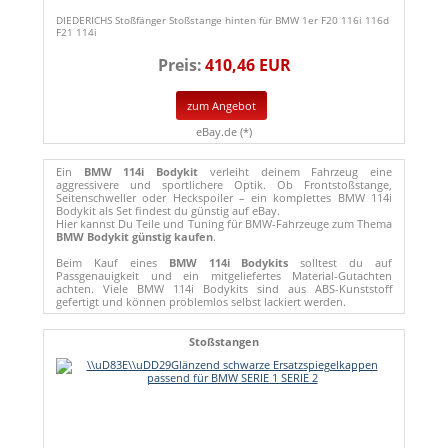
DIEDERICHS Stoßfänger Stoßstange hinten für BMW 1er F20 116i 116d
F21 114i
Preis:
410,46 EUR
zum Angebot
eBay.de (*)
Ein
BMW 114i Bodykit
verleiht deinem Fahrzeug eine
aggressivere und sportlichere Optik. Ob Frontstoßstange,
Seitenschweller oder Heckspoiler – ein komplettes BMW 114i
Bodykit als Set findest du günstig auf eBay.
Hier kannst Du Teile und Tuning für BMW-Fahrzeuge zum Thema
BMW Bodykit günstig kaufen
.
Beim Kauf eines
BMW 114i Bodykits
solltest du auf
Passgenauigkeit und ein mitgeliefertes Material-Gutachten
achten. Viele BMW 114i Bodykits sind aus ABS-Kunststoff
gefertigt und können problemlos selbst lackiert werden.
Stoßstangen