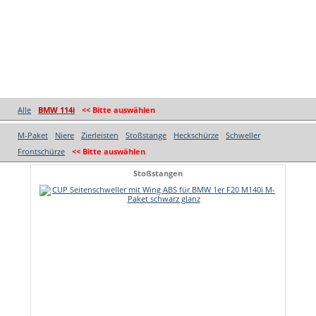
Alle
BMW 114i
<< Bitte auswählen
M-Paket
Niere
Zierleisten
Stoßstange
Heckschürze
Schweller
Frontschürze
<< Bitte auswählen
Stoßstangen