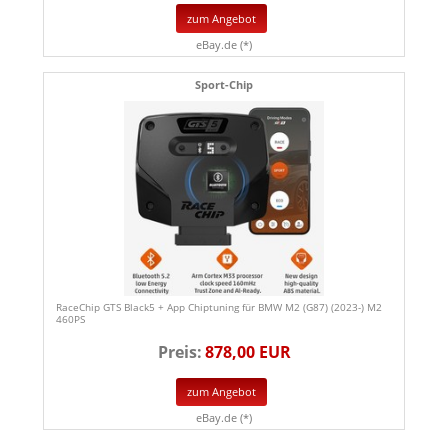
zum Angebot
eBay.de (*)
Sport-Chip
RaceChip GTS Black5 + App Chiptuning für BMW M2 (G87) (2023-) M2
460PS
Preis:
878,00 EUR
zum Angebot
eBay.de (*)