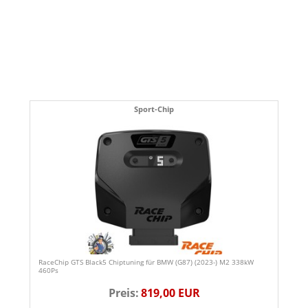
Sport-Chip
RaceChip GTS Black5 Chiptuning für BMW (G87) (2023-) M2 338kW
460Ps
Preis:
819,00 EUR