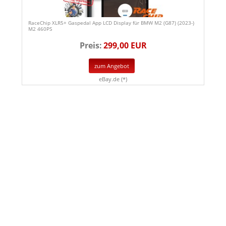
RaceChip XLR5+ Gaspedal App LCD Display für BMW M2 (G87) (2023-)
M2 460PS
Preis:
299,00 EUR
zum Angebot
eBay.de (*)