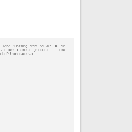
 ohne Zulassung droht bei der HU die
ile vor dem Lackieren grundieren — ohne
oder PU nicht dauerhaft.