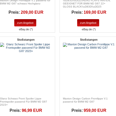
Maxton Design Frontlippe V.1 passend für
\\uD83D\\uDD25AERO FLAPS HINTEN,
BMW M2 G87 schwarz Hochglanz
GEEIGNET FÜR BMW M2 G87 22+
GLOSS BLACK\\uD83D\\uDD25
Preis:
209,00 EUR
Preis:
169,00 EUR
zum Angebot
zum Angebot
eBay.de (*)
eBay.de (*)
Stoßstangen
Stoßstangen
Glanz Schwarz Front Spoiler Lippe
Maxton Design Carbon Frontlippe V.1
Frontspoiler passend Für BMW M2 G87
passend für BMW M2 G87
2023+
Preis:
96,99 EUR
Preis:
959,00 EUR