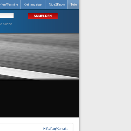
effen/Termine
Kleinanzeigen
Nice2Know
Teile
te Suche
Hilfe/Faq/Kontakt