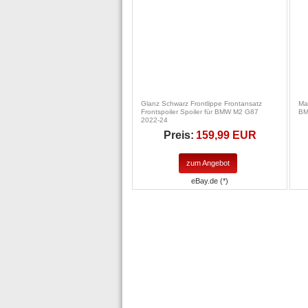
Glanz Schwarz Frontlippe Frontansatz
Ma
Frontspoiler Spoiler für BMW M2 G87
BM
2022-24
Preis:
159,99 EUR
zum Angebot
eBay.de (*)