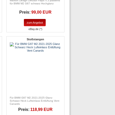
Maxton Design Diffusor Flaps V.3 passend
für BMW M2 G87 schwarz Hochglanz
Preis:
99,00 EUR
zum Angebot
eBay.de (*)
Stoßstangen
Für BMW G87 M2 2021-2025 Glanz
Schwarz Heck Lufteinlass Entlüftung Vent
Canards
Preis:
118,99 EUR