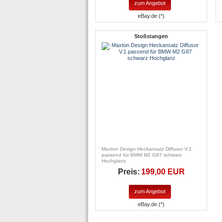
zum Angebot
eBay.de (*)
Stoßstangen
Maxton Design Heckansatz Diffusor V.1
passend für BMW M2 G87 schwarz
Hochglanz
Preis:
199,00 EUR
zum Angebot
eBay.de (*)