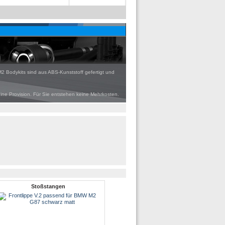
2 Bodykits sind aus ABS-Kunststoff gefertigt und
eine Provision. Für Sie entstehen keine Mehrkosten.
Stoßstangen