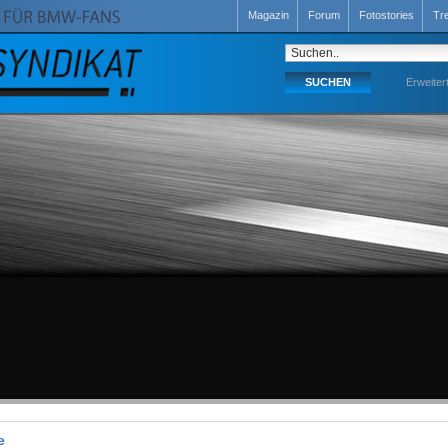
Magazin
Forum
Fotostories
Tr
Erweiter
e