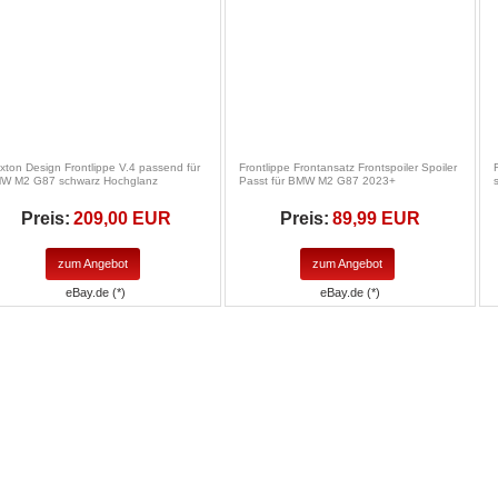
xton Design Frontlippe V.4 passend für
Frontlippe Frontansatz Frontspoiler Spoiler
W M2 G87 schwarz Hochglanz
Passt für BMW M2 G87 2023+
Preis:
209,00 EUR
Preis:
89,99 EUR
zum Angebot
zum Angebot
eBay.de (*)
eBay.de (*)