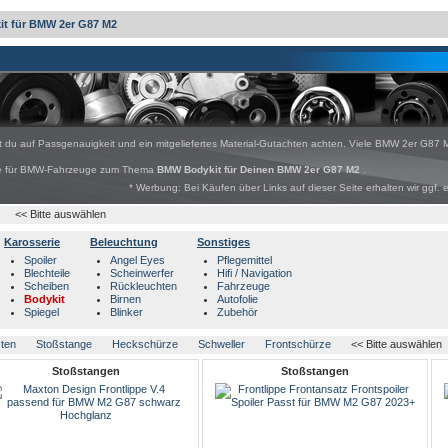
it für BMW 2er G87 M2
st du auf Passgenauigkeit und ein mitgeliefertes Material-Gutachten achten. Viele BMW 2er G87 M
bote für BMW-Fahrzeuge zum Thema
BMW Bodykit für Deinen BMW 2er G87 M2
.
* Werbung: Bei Käufen über Links auf dieser Seite erhalten wir ggf. 
<< Bitte auswählen
Karosserie
Beleuchtung
Sonstiges
Spoiler
Angel Eyes
Pflegemittel
Blechteile
Scheinwerfer
Hifi / Navigation
Scheiben
Rückleuchten
Fahrzeuge
Bodykit
Birnen
Autofolie
Spiegel
Blinker
Zubehör
sten
Stoßstange
Heckschürze
Schweller
Frontschürze
<< Bitte auswählen
Stoßstangen
Stoßstangen