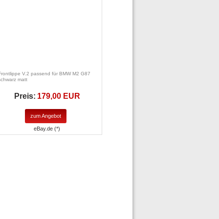
Frontlippe V.2 passend für BMW M2 G87
schwarz matt
Preis:
179,00 EUR
zum Angebot
eBay.de (*)