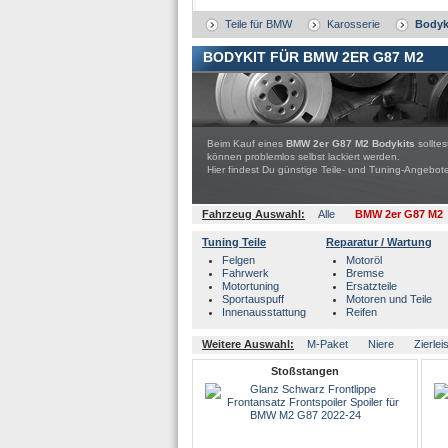
Teile für BMW
Karosserie
Bodyk
BODYKIT FÜR BMW 2ER G87 M2
Beim Kauf eines
BMW 2er G87 M2 Bodykits
sollte
können problemlos selbst lackiert werden.
Hier findest Du günstige Teile- und Tuning-Ange
Fahrzeug Auswahl:
Alle
BMW 2er G87 M2
Tuning Teile
Reparatur / Wartung
Felgen
Motoröl
Fahrwerk
Bremse
Motortuning
Ersatzteile
Sportauspuff
Motoren und Teile
Innenausstattung
Reifen
Weitere Auswahl:
M-Paket
Niere
Zierlei
Stoßstangen