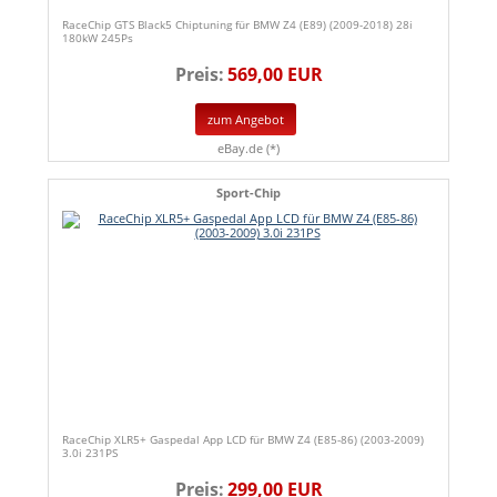
RaceChip GTS Black5 Chiptuning für BMW Z4 (E89) (2009-2018) 28i
180kW 245Ps
Preis:
569,00 EUR
zum Angebot
eBay.de (*)
Sport-Chip
RaceChip XLR5+ Gaspedal App LCD für BMW Z4 (E85-86) (2003-2009)
3.0i 231PS
Preis:
299,00 EUR