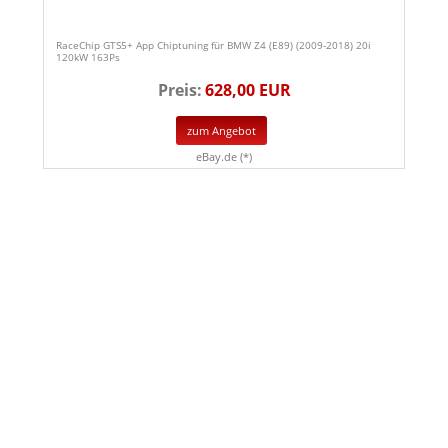
RaceChip GTS5+ App Chiptuning für BMW Z4 (E89) (2009-2018) 20i
120kW 163Ps
Preis:
628,00 EUR
zum Angebot
eBay.de (*)