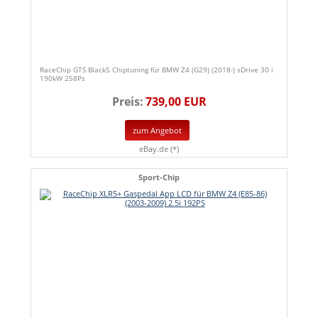
RaceChip GTS Black5 Chiptuning für BMW Z4 (G29) (2018-) sDrive 30 i
190kW 258Ps
Preis:
739,00 EUR
zum Angebot
eBay.de (*)
Sport-Chip