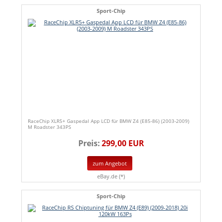
Sport-Chip
RaceChip XLR5+ Gaspedal App LCD für BMW Z4 (E85-86) (2003-2009)
M Roadster 343PS
Preis:
299,00 EUR
zum Angebot
eBay.de (*)
Sport-Chip