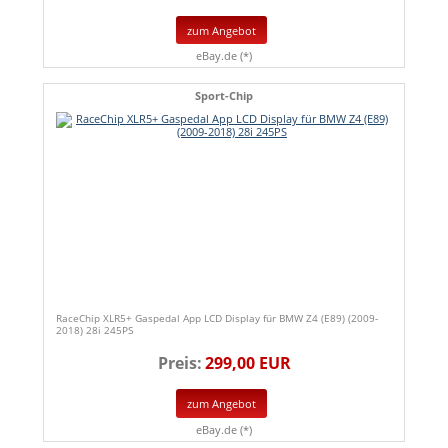
zum Angebot
eBay.de (*)
Sport-Chip
RaceChip XLR5+ Gaspedal App LCD Display für BMW Z4 (E89) (2009-
2018) 28i 245PS
Preis:
299,00 EUR
zum Angebot
eBay.de (*)