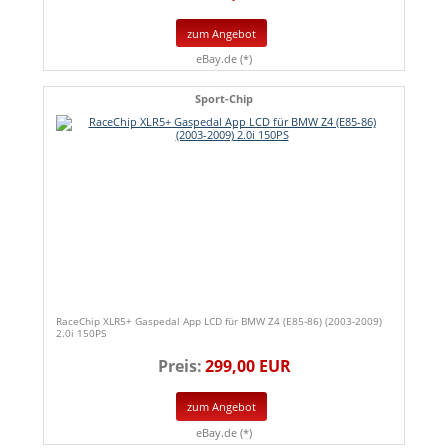
zum Angebot
eBay.de (*)
Sport-Chip
RaceChip XLR5+ Gaspedal App LCD für BMW Z4 (E85-86) (2003-2009)
2.0i 150PS
Preis:
299,00 EUR
zum Angebot
eBay.de (*)