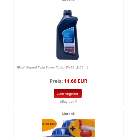
BMW Motoröl Twin Power Turbo 5W-30 LL-04 1 L
Preis:
14,66 EUR
zum Angebot
eBay.de (*)
Motoröl