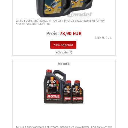
2x 5L FUCHS MOTORÖL TITAN GT1 PRO C3 5W30 passend für VW
504.00 507.00 BMW LL04
Preis:
73,90 EUR
7.39 EUR / L
zum Angebot
eBay.de (*)
Motoröl
Motul 8100 X-CLEAN EFE C2/C3 5W-30 5+2 Liter BMW LL04 Dexos2 MB