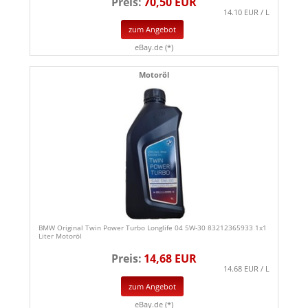
Preis:
70,50 EUR
14.10 EUR / L
zum Angebot
eBay.de (*)
Motoröl
BMW Original Twin Power Turbo Longlife 04 5W-30 83212365933 1x1
Liter Motoröl
Preis:
14,68 EUR
14.68 EUR / L
zum Angebot
eBay.de (*)