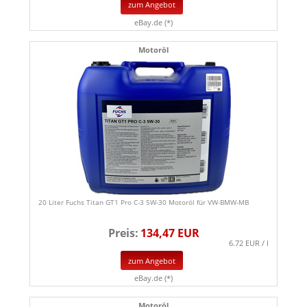
zum Angebot
eBay.de (*)
Motoröl
20 Liter Fuchs Titan GT1 Pro C-3 5W-30 Motoröl für VW-BMW-MB
Preis:
134,47 EUR
6.72 EUR / l
zum Angebot
eBay.de (*)
Motoröl