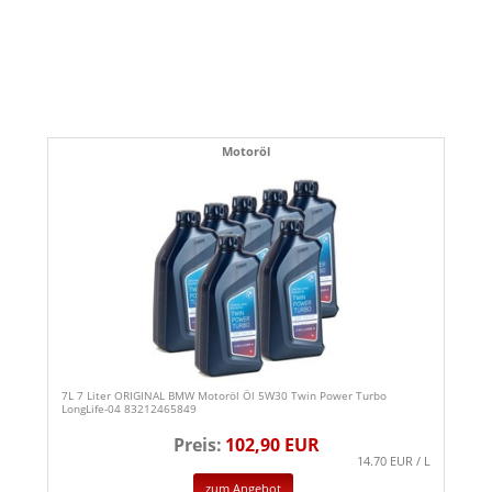
Motoröl
7L 7 Liter ORIGINAL BMW Motoröl Öl 5W30 Twin Power Turbo
LongLife-04 83212465849
Preis:
102,90 EUR
14.70 EUR / L
zum Angebot