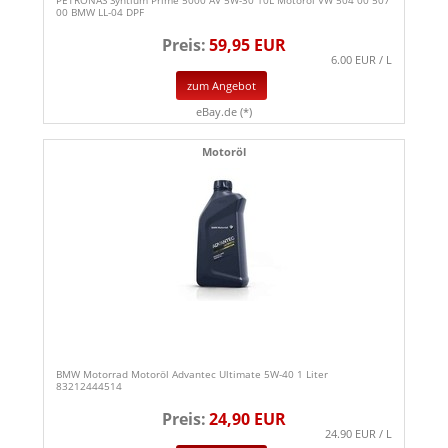
PETRONAS Syntium Prime 5000 AV 5W-30 10L Motoröl VW 504 00 507
00 BMW LL-04 DPF
Preis:
59,95 EUR
6.00 EUR / L
zum Angebot
eBay.de (*)
Motoröl
BMW Motorrad Motoröl Advantec Ultimate 5W-40 1 Liter
83212444514
Preis:
24,90 EUR
24.90 EUR / L