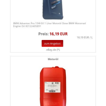
BMW Advantec Pro 15W-50 1 Liter Motoröl Dose BMW Motorrad
Engine Oil 83122405891
Preis:
16,19 EUR
16.19 EUR / L
zum Angebot
eBay.de (*)
Motoröl