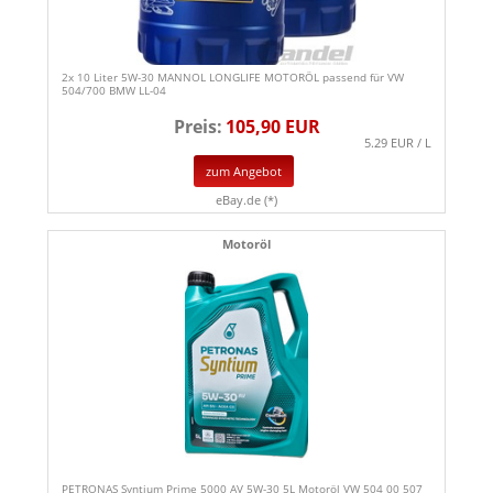
2x 10 Liter 5W-30 MANNOL LONGLIFE MOTORÖL passend für VW
504/700 BMW LL-04
Preis:
105,90 EUR
5.29 EUR / L
zum Angebot
eBay.de (*)
Motoröl
PETRONAS Syntium Prime 5000 AV 5W-30 5L Motoröl VW 504 00 507