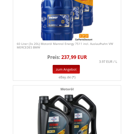
60 Liter (3x 20L) Motoröl Mannol Energy 7511 incl. Auslaufhahn VW
MERCEDES BMW
Preis:
237,99 EUR
3.97 EUR / L
zum Angebot
eBay.de (*)
Motoröl