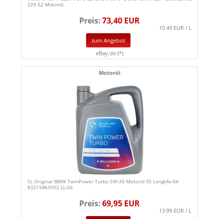
229.52 Motoröl
Preis:
73,40 EUR
10.49 EUR / L
zum Angebot
eBay.de (*)
Motoröl
5L Original BMW TwinPower Turbo 5W-30 Motoröl Öl Longlife-04
83215B65F02 LL-04
Preis:
69,95 EUR
13.99 EUR / L