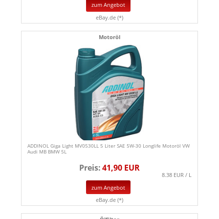
zum Angebot
eBay.de (*)
Motoröl
ADDINOL Giga Light MV0530LL 5 Liter SAE 5W-30 Longlife Motoröl VW
Audi MB BMW 5L
Preis:
41,90 EUR
8.38 EUR / L
zum Angebot
eBay.de (*)