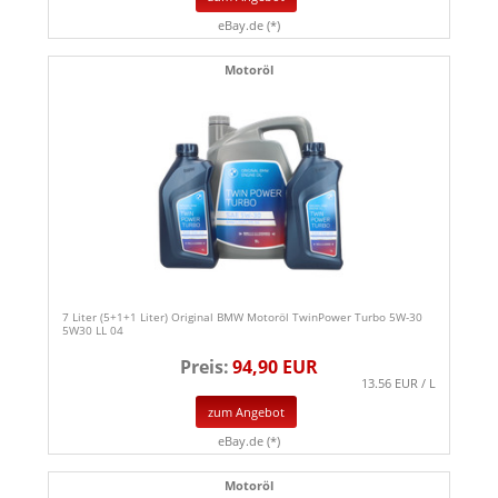
eBay.de (*)
Motoröl
7 Liter (5+1+1 Liter) Original BMW Motoröl TwinPower Turbo 5W-30
5W30 LL 04
Preis:
94,90 EUR
13.56 EUR / L
zum Angebot
eBay.de (*)
Motoröl