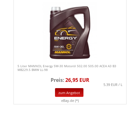
5 Liter MANNOL Energy 5W-30 Motoröl 502.00 505.00 ACEA A3 B3
MB229.5 BMW LL-98
Preis:
26,95 EUR
5.39 EUR / L
zum Angebot
eBay.de (*)