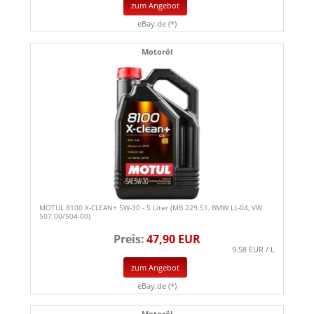
zum Angebot
eBay.de (*)
Motoröl
MOTUL 8100 X-CLEAN+ 5W-30 - 5 Liter (MB 229.51, BMW LL-04, VW
507.00/504.00)
Preis:
47,90 EUR
9.58 EUR / L
zum Angebot
eBay.de (*)
Motoröl