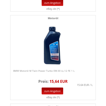
zum Angebot
eBay.de (*)
Motoröl
BMW Motoröl M Twin Power Turbo 0W-30 LL-12 FE 1 L
Preis:
15,64 EUR
15.64 EUR / L
zum Angebot
eBay.de (*)