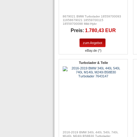
8679021 BMW Turbolader 18559700093
11658679021 18559700115
18559700098 Mild-Hybr
Preis:
1.780,43 EUR
zum Angebot
eBay.de (*)
Turbolader & Teile
2016-2019 BMW 340i, 440i, 540i, 740i,
M140i, M240i B58B30 Turbolader