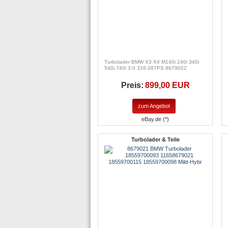
Turbolader BMW X3 X4 M140i 240i 340i
540i 740i 3.0 326-387PS 8679022
Preis:
899,00 EUR
zum Angebot
eBay.de (*)
Turbolader & Teile