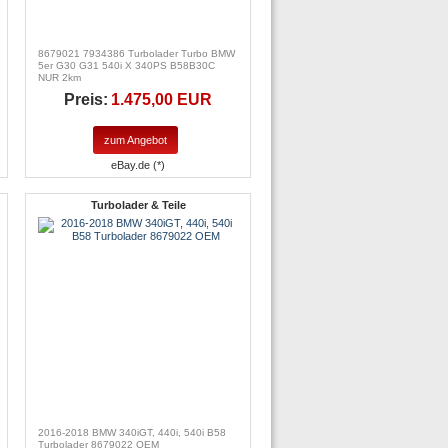
8679021 7934386 Turbolader Turbo BMW
5er G30 G31 540i X 340PS B58B30C
NUR 2km
Preis:
1.475,00 EUR
zum Angebot
eBay.de (*)
Turbolader & Teile
2016-2018 BMW 340iGT, 440i, 540i B58
Turbolader 8679022 OEM