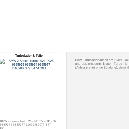
Turbolader & Teile
Beim Turboladertausch am BMW 540i i
und ggf. erneuern. Neuen Turbo nich
(Anlasserstart ohne Zündung), damit de
BMW 2 Series Turbo 2021-2025 9885976
9885974 9885977 11659885977 B47-
C20B