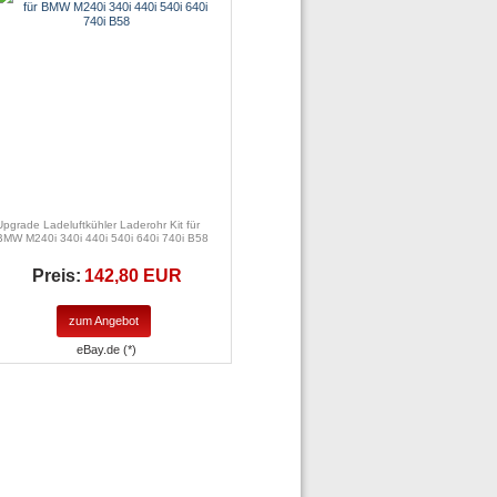
Upgrade Ladeluftkühler Laderohr Kit für
BMW M240i 340i 440i 540i 640i 740i B58
Preis:
142,80 EUR
zum Angebot
eBay.de (*)