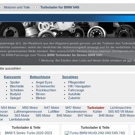
Motoren und Teile
Turbolader für BMW 540i
gasenergie (d.h. der Restdruck aus den Abgasen) gezielt genutzt, um die Turbinen des Turbolade
dichter zusammen, wobei der Verdichter die Verbrennungsluft ansaugt und für die verdichtete Z
er gemeinsamen Welle montiert. Man unterscheidet darüber hinaus zwischen Zentripetalturbine
bote für BMW-Fahrzeuge zum Thema
BMW Turbolader für Deinen BMW 540i
.
* Werbung: Bei Käufen über Links auf dieser Seite erhalten wir ggf. 
itte auswählen
Karosserie
Beleuchtung
Sonstiges
Spoiler
Angel Eyes
Pflegemittel
Blechteile
Scheinwerfer
Hifi / Navigation
Scheiben
Rückleuchten
Fahrzeuge
Bodykit
Birnen
Autofolie
Spiegel
Blinker
Zubehör
N54 Motor
M50 Motor
N47 Motor
M47 Motor
Turbolader
Lichtmaschine
esser
Luftmengenmesser
Luftfilter
Dieselmotoren
Kühler
S65 M3 V8 Motor
Motor
S63 Motor
S85 Motor
B46 Motor
B47 Motor
B48 Motor
B38 Motor
pe
Lambdasonde
Turbolader & Teile
Turbolader & Teile