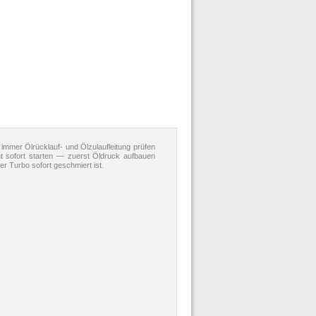
mmer Ölrücklauf- und Ölzulaufleitung prüfen
t sofort starten — zuerst Öldruck aufbauen
r Turbo sofort geschmiert ist.