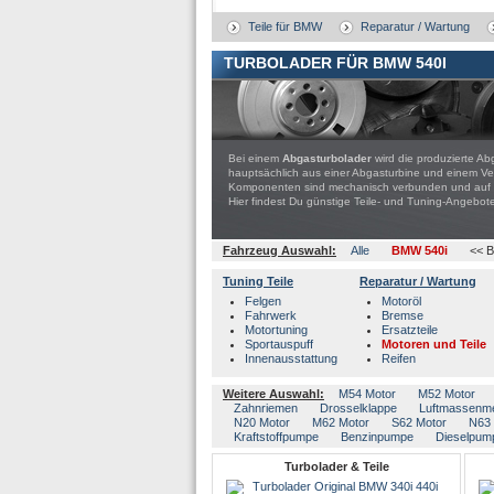
Teile für BMW
Reparatur / Wartung
TURBOLADER FÜR BMW 540I
Bei einem
Abgasturbolader
wird die produzierte Ab
hauptsächlich aus einer Abgasturbine und einem Ver
Komponenten sind mechanisch verbunden und auf ein
Hier findest Du günstige Teile- und Tuning-Ange
Fahrzeug Auswahl:
Alle
BMW 540i
<< B
Tuning Teile
Reparatur / Wartung
Felgen
Motoröl
Fahrwerk
Bremse
Motortuning
Ersatzteile
Sportauspuff
Motoren und Teile
Innenausstattung
Reifen
Weitere Auswahl:
M54 Motor
M52 Motor
Zahnriemen
Drosselklappe
Luftmassenm
N20 Motor
M62 Motor
S62 Motor
N63 
Kraftstoffpumpe
Benzinpumpe
Dieselpum
Turbolader & Teile