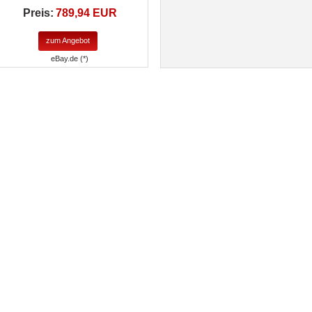
Preis:
789,94 EUR
zum Angebot
eBay.de (*)