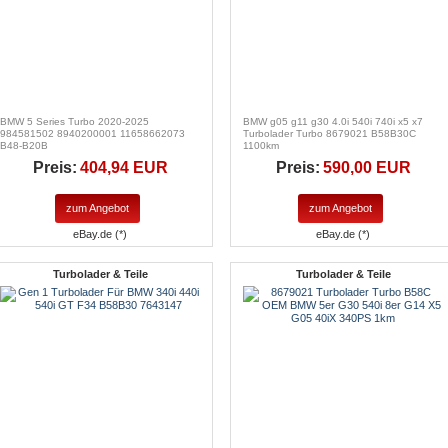
BMW 5 Series Turbo 2020-2025
BMW g05 g11 g30 4.0i 540i 740i x5 x7
984581502 8940200001 11658662073
Turbolader Turbo 8679021 B58B30C
B48-B20B
1100km
Preis:
404,94 EUR
Preis:
590,00 EUR
zum Angebot
zum Angebot
eBay.de (*)
eBay.de (*)
Turbolader & Teile
Turbolader & Teile