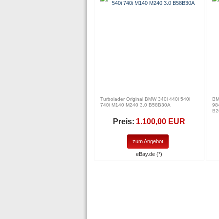
Turbolader Original BMW 340i 440i 540i
BM
740i M140 M240 3.0 B58B30A
98
B2
Preis:
1.100,00 EUR
zum Angebot
eBay.de (*)