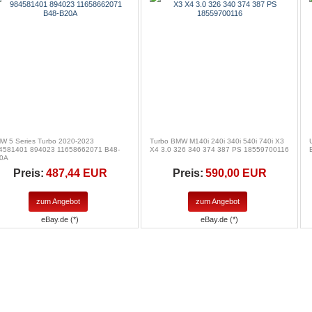
W 5 Series Turbo 2020-2023
Turbo BMW M140i 240i 340i 540i 740i X3
4581401 894023 11658662071 B48-
X4 3.0 326 340 374 387 PS 18559700116
0A
Preis:
487,44 EUR
Preis:
590,00 EUR
zum Angebot
zum Angebot
eBay.de (*)
eBay.de (*)