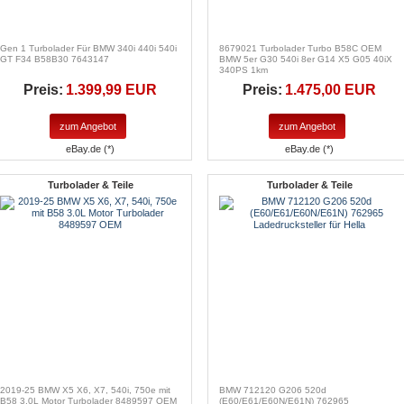
Gen 1 Turbolader Für BMW 340i 440i 540i
8679021 Turbolader Turbo B58C OEM
GT F34 B58B30 7643147
BMW 5er G30 540i 8er G14 X5 G05 40iX
340PS 1km
Preis:
1.399,99 EUR
Preis:
1.475,00 EUR
zum Angebot
zum Angebot
eBay.de (*)
eBay.de (*)
Turbolader & Teile
Turbolader & Teile
2019-25 BMW X5 X6, X7, 540i, 750e mit
BMW 712120 G206 520d
B58 3.0L Motor Turbolader 8489597 OEM
(E60/E61/E60N/E61N) 762965