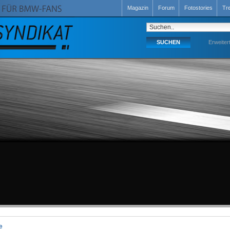
Magazin
Forum
Fotostories
Tr
Erweiter
e