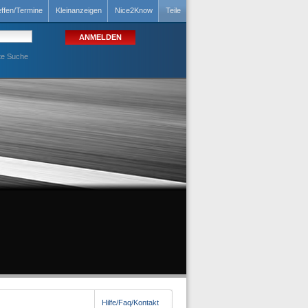
effen/Termine
Kleinanzeigen
Nice2Know
Teile
te Suche
Hilfe/Faq/Kontakt