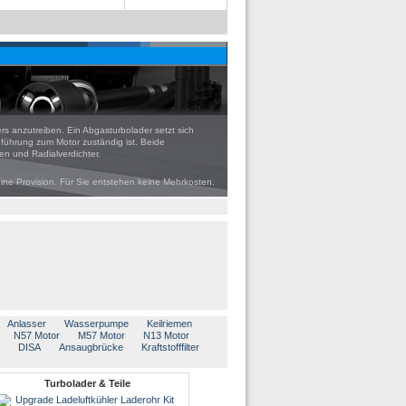
rs anzutreiben. Ein Abgasturbolader setzt sich
uführung zum Motor zuständig ist. Beide
n und Radialverdichter.
eine Provision. Für Sie entstehen keine Mehrkosten.
Anlasser
Wasserpumpe
Keilriemen
N57 Motor
M57 Motor
N13 Motor
DISA
Ansaugbrücke
Kraftstofffilter
Turbolader & Teile