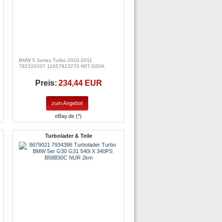
BMW 5 Series Turbo 2010-2011
782320207 11657823270 N57-D30A
Preis:
234,44 EUR
zum Angebot
eBay.de (*)
Turbolader & Teile