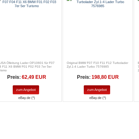
USA Ölleitung Lader OP10601 für F07
Original BMW F07 F10 F11 F12 Turbolader
4 F11 X6 BMW F01 F02 F03 7er 5er
Zyl.1-4 Lader Turbo 7576985
rismo
Preis:
62,49 EUR
Preis:
198,80 EUR
zum Angebot
zum Angebot
eBay.de (*)
eBay.de (*)