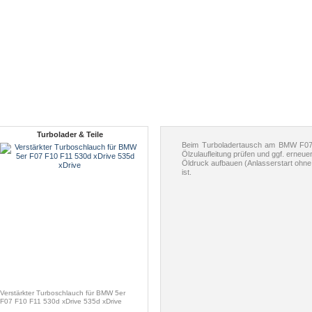
Turbolader & Teile
Beim Turboladertausch am BMW F07 
Ölzulaufleitung prüfen und ggf. erneue
Öldruck aufbauen (Anlasserstart ohne
ist.
Verstärkter Turboschlauch für BMW 5er
F07 F10 F11 530d xDrive 535d xDrive