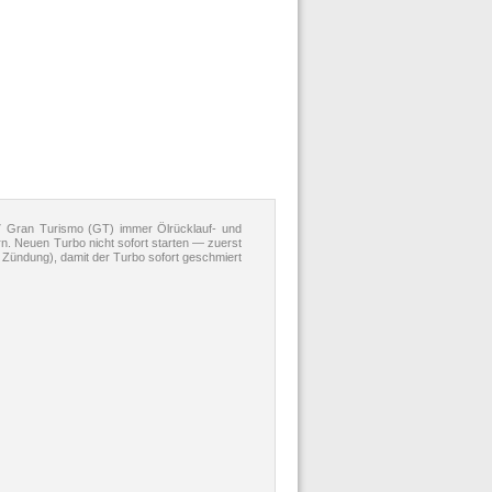
Gran Turismo (GT) immer Ölrücklauf- und
rn. Neuen Turbo nicht sofort starten — zuerst
 Zündung), damit der Turbo sofort geschmiert