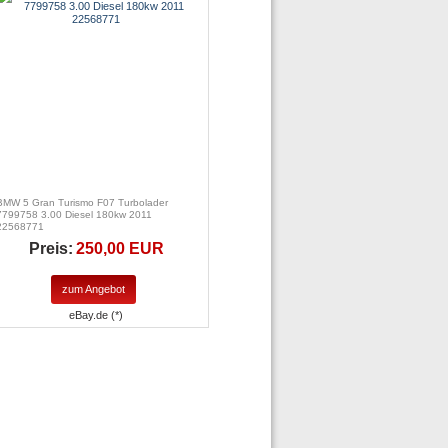
BMW 5 Gran Turismo F07 Turbolader
7799758 3.00 Diesel 180kw 2011
22568771
Preis:
250,00 EUR
zum Angebot
eBay.de (*)