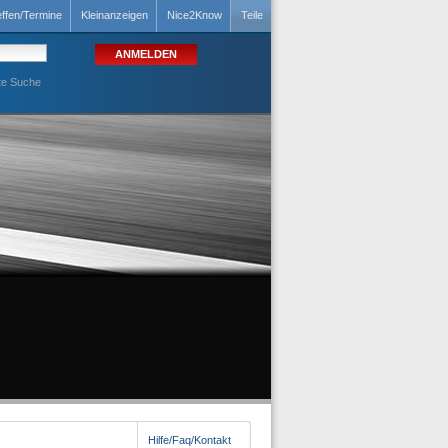
effen/Termine
Kleinanzeigen
Nice2Know
Teile
te Suche
Hilfe/Faq/Kontakt