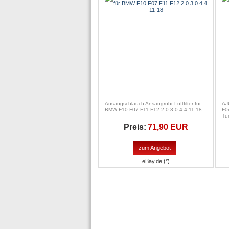
Ansaugschlauch Ansaugrohr Luftfilter für
AJ
BMW F10 F07 F11 F12 2.0 3.0 4.4 11-18
F0
Tu
Preis:
71,90 EUR
zum Angebot
eBay.de (*)