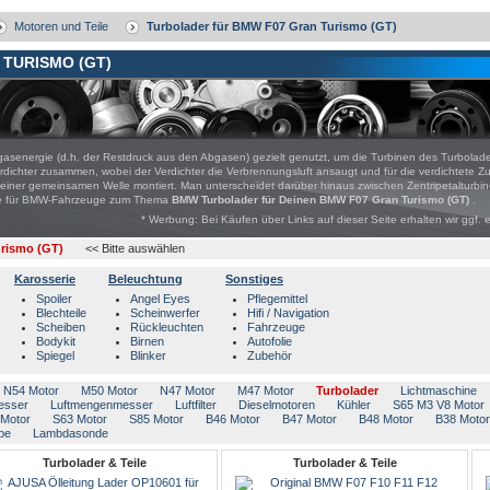
Motoren und Teile
Turbolader für BMW F07 Gran Turismo (GT)
TURISMO (GT)
gasenergie (d.h. der Restdruck aus den Abgasen) gezielt genutzt, um die Turbinen des Turbolade
dichter zusammen, wobei der Verdichter die Verbrennungsluft ansaugt und für die verdichtete Z
er gemeinsamen Welle montiert. Man unterscheidet darüber hinaus zwischen Zentripetalturbine
bote für BMW-Fahrzeuge zum Thema
BMW Turbolader für Deinen BMW F07 Gran Turismo (GT)
.
* Werbung: Bei Käufen über Links auf dieser Seite erhalten wir ggf. 
rismo (GT)
<< Bitte auswählen
Karosserie
Beleuchtung
Sonstiges
Spoiler
Angel Eyes
Pflegemittel
Blechteile
Scheinwerfer
Hifi / Navigation
Scheiben
Rückleuchten
Fahrzeuge
Bodykit
Birnen
Autofolie
Spiegel
Blinker
Zubehör
N54 Motor
M50 Motor
N47 Motor
M47 Motor
Turbolader
Lichtmaschine
esser
Luftmengenmesser
Luftfilter
Dieselmotoren
Kühler
S65 M3 V8 Motor
Motor
S63 Motor
S85 Motor
B46 Motor
B47 Motor
B48 Motor
B38 Motor
pe
Lambdasonde
Turbolader & Teile
Turbolader & Teile