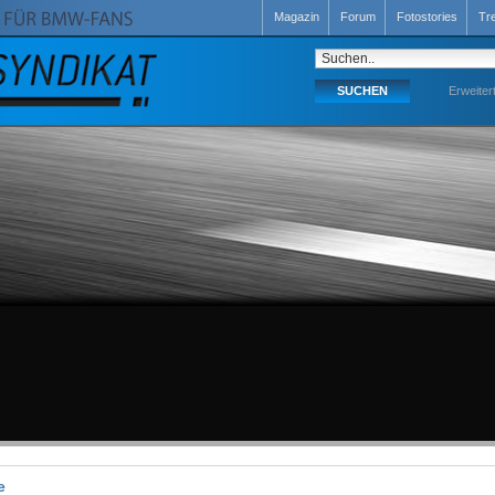
Magazin
Forum
Fotostories
Tr
Erweiter
e