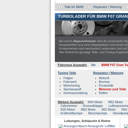
Teile für BMW
Reparatur / Wartung
TURBOLADER FÜR BMW F07 GRAN 
Bei einem
Abgasturbolader
wird die produzierte Ab
hauptsächlich aus einer Abgasturbine und einem Ver
Komponenten sind mechanisch verbunden und auf ein
Hier findest Du günstige Teile- und Tuning-Ange
Fahrzeug Auswahl:
Alle
BMW F07 Gran Tu
Tuning Teile
Reparatur / Wartung
Felgen
Motoröl
Fahrwerk
Bremse
Motortuning
Ersatzteile
Sportauspuff
Motoren und Teile
Innenausstattung
Reifen
Weitere Auswahl:
M54 Motor
M52 Motor
Zahnriemen
Drosselklappe
Luftmassenm
N20 Motor
M62 Motor
S62 Motor
N63 
Kraftstoffpumpe
Benzinpumpe
Dieselpum
Leitungen, Schläuche & Rohre