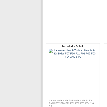
Turbolader & Teile
Ladeluftschlauch Turboschlauch für für
BMW F07 F10 F11 F01 F02 F03 F04 2.0L
3.0L