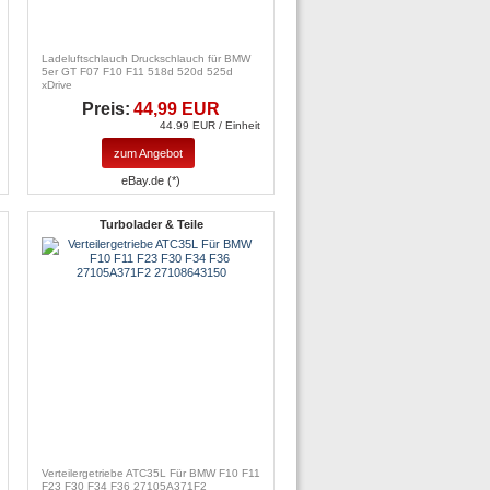
Ladeluftschlauch Druckschlauch für BMW
5er GT F07 F10 F11 518d 520d 525d
xDrive
Preis:
44,99 EUR
44.99 EUR / Einheit
zum Angebot
eBay.de (*)
Turbolader & Teile
Verteilergetriebe ATC35L Für BMW F10 F11
F23 F30 F34 F36 27105A371F2