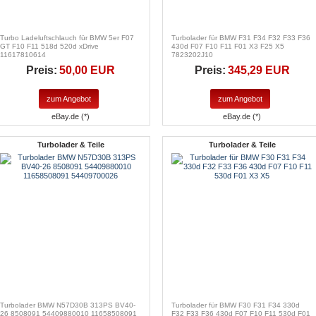
Turbo Ladeluftschlauch für BMW 5er F07
Turbolader für BMW F31 F34 F32 F33 F36
GT F10 F11 518d 520d xDrive
430d F07 F10 F11 F01 X3 F25 X5
11617810614
7823202J10
Preis:
50,00 EUR
Preis:
345,29 EUR
zum Angebot
zum Angebot
eBay.de (*)
eBay.de (*)
Turbolader & Teile
Turbolader & Teile
Turbolader BMW N57D30B 313PS BV40-
Turbolader für BMW F30 F31 F34 330d
26 8508091 54409880010 11658508091
F32 F33 F36 430d F07 F10 F11 530d F01