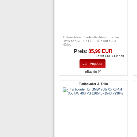
Turboschlauch Ladeluftschlauch Set für
BMW 5er GT F07 F10 F11 518d 520d
xDrive
Preis:
85,99 EUR
85.99 EUR / Einheit
zum Angebot
eBay.de (*)
Turbolader & Teile