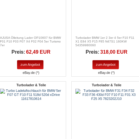
AJUSA Ölleitung Lader OP10607 für BMW
Turbolader BMW 1er 2 3er 4 5er F10 F11
F01 F10 F03 F07 X4 F02 F04 5er Turismo
X1 E84 X5 F15 F85 N47S1 160KW
7er
54359980060
Preis:
62,49 EUR
Preis:
318,00 EUR
zum Angebot
zum Angebot
eBay.de (*)
eBay.de (*)
Turbolader & Teile
Turbolader & Teile