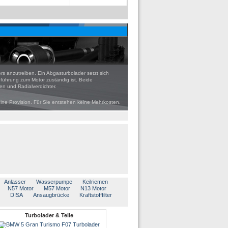
rs anzutreiben. Ein Abgasturbolader setzt sich
uführung zum Motor zuständig ist. Beide
n und Radialverdichter.
eine Provision. Für Sie entstehen keine Mehrkosten.
Anlasser
Wasserpumpe
Keilriemen
N57 Motor
M57 Motor
N13 Motor
DISA
Ansaugbrücke
Kraftstofffilter
Turbolader & Teile