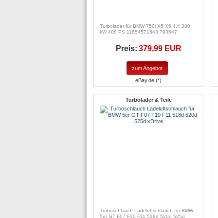
Turbolader für BMW 750i X5 X6 4.4 300
kW 408 PS 11654571543 793647
Preis:
379,99 EUR
zum Angebot
eBay.de (*)
Turbolader & Teile
Turboschlauch Ladeluftschlauch für BMW
5er GT F07 F10 F11 518d 520d 525d