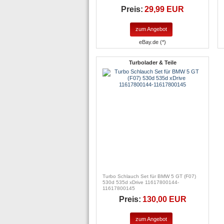
Preis:
29,99 EUR
zum Angebot
eBay.de (*)
Turbolader & Teile
Turbo Schlauch Set für BMW 5 GT (F07)
530d 535d xDrive 11617800144-
11617800145
Preis:
130,00 EUR
zum Angebot