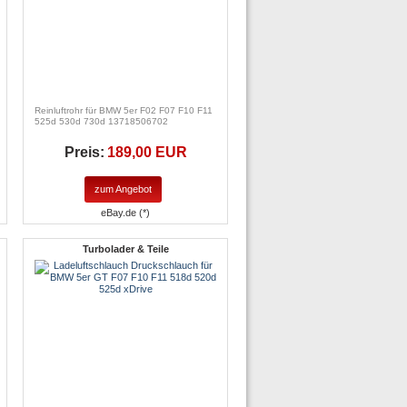
Reinluftrohr für BMW 5er F02 F07 F10 F11
525d 530d 730d 13718506702
Preis:
189,00 EUR
zum Angebot
eBay.de (*)
Turbolader & Teile