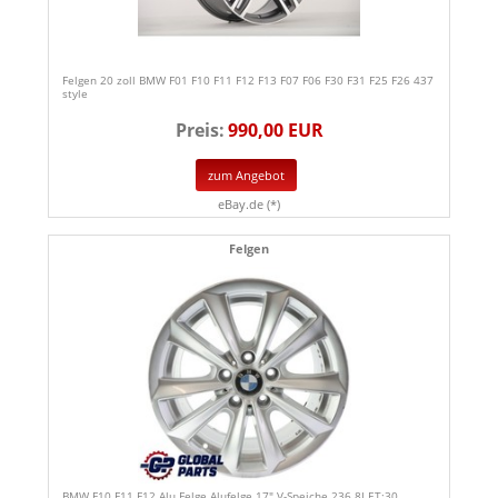
Felgen 20 zoll BMW F01 F10 F11 F12 F13 F07 F06 F30 F31 F25 F26 437
style
Preis:
990,00 EUR
zum Angebot
eBay.de (*)
Felgen
BMW F10 F11 F12 Alu Felge Alufelge 17" V-Speiche 236 8J ET:30