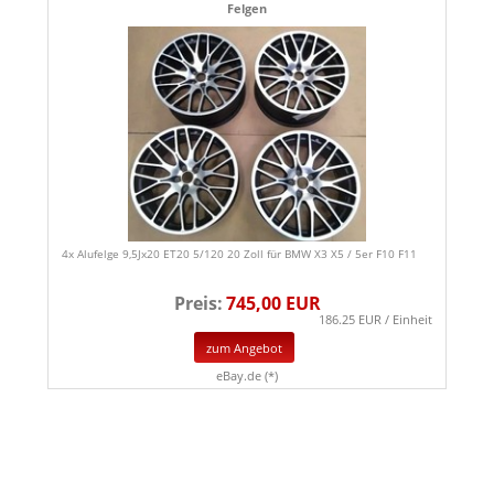
Felgen
4x Alufelge 9,5Jx20 ET20 5/120 20 Zoll für BMW X3 X5 / 5er F10 F11
Preis:
745,00 EUR
186.25 EUR / Einheit
zum Angebot
eBay.de (*)