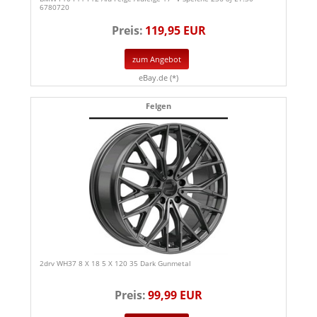
6780720
Preis:
119,95 EUR
zum Angebot
eBay.de (*)
Felgen
2drv WH37 8 X 18 5 X 120 35 Dark Gunmetal
Preis:
99,99 EUR