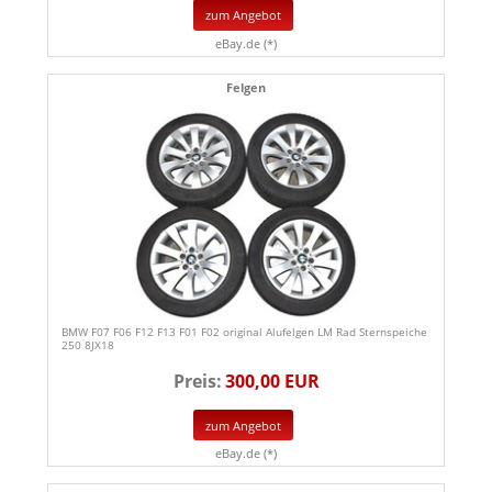
zum Angebot
eBay.de (*)
Felgen
BMW F07 F06 F12 F13 F01 F02 original Alufelgen LM Rad Sternspeiche
250 8JX18
Preis:
300,00 EUR
zum Angebot
eBay.de (*)