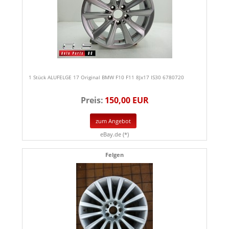
1 Stück ALUFELGE 17 Original BMW F10 F11 8Jx17 IS30 6780720
Preis:
150,00 EUR
zum Angebot
eBay.de (*)
Felgen