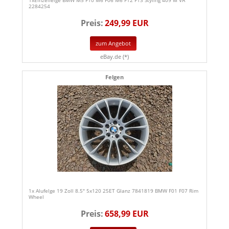
2284254
Preis:
249,99 EUR
zum Angebot
eBay.de (*)
Felgen
1x Alufelge 19 Zoll 8.5" 5x120 25ET Glanz 7841819 BMW F01 F07 Rim
Wheel
Preis:
658,99 EUR