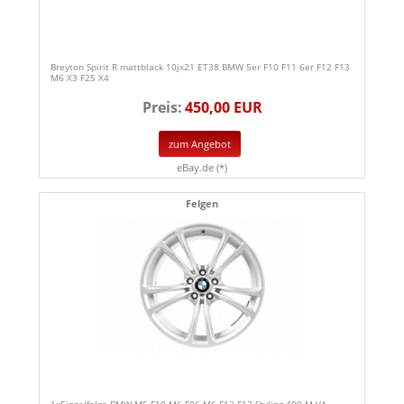
Breyton Spirit R mattblack 10jx21 ET38 BMW 5er F10 F11 6er F12 F13
M6 X3 F25 X4
Preis:
450,00 EUR
zum Angebot
eBay.de (*)
Felgen
1xEinzelfelge BMW M5 F10 M6 F06 M6 F12 F13 Styling 409 M VA