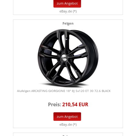
zum Angebot
eBay.de (*)
Felgen
Alufelgen ARCASTING GIORGIONE 18" 8J 5x120 ET 30 72.6 BLACK
Preis:
210,54 EUR
zum Angebot
eBay.de (*)