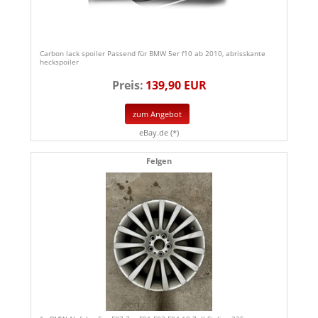
Carbon lack spoiler Passend für BMW 5er f10 ab 2010, abrisskante
heckspoiler
Preis:
139,90 EUR
zum Angebot
eBay.de (*)
Felgen