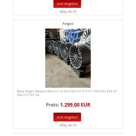
zum Angebot
eBay.de (*)
Felgen
Bmw Felgen Breyton Race LS 19 Zoll F30 F31 F10 F11 F36 E92 E93 X3
E46 F13 F07 Z4
Preis:
1.299,00 EUR
zum Angebot
eBay.de (*)