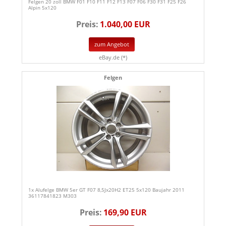
Felgen 20 zoll BMW F01 F10 F11 F12 F13 F07 F06 F30 F31 F25 F26
Alpin 5x120
Preis:
1.040,00 EUR
zum Angebot
eBay.de (*)
Felgen
1x Alufelge BMW 5er GT F07 8,5Jx20H2 ET25 5x120 Baujahr 2011
36117841823 M303
Preis:
169,90 EUR