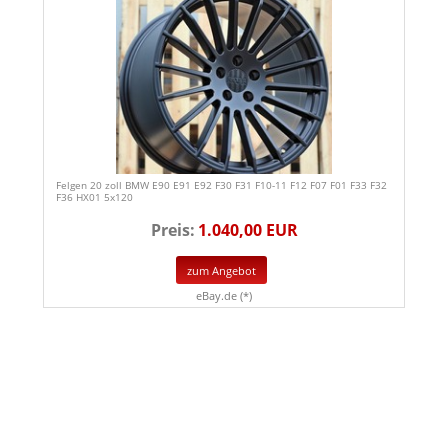
Felgen 20 zoll BMW E90 E91 E92 F30 F31 F10-11 F12 F07 F01 F33 F32
F36 HX01 5x120
Preis:
1.040,00 EUR
zum Angebot
eBay.de (*)