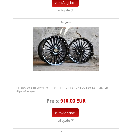
zum Angebot
eBay.de (*)
Felgen
Felgen 20 zoll BMW F01 F10 F11 F12 F13 F07 F06 F30 F31 F25 F26
Alpin 4felgen
Preis:
910,00 EUR
zum Angebot
eBay.de (*)