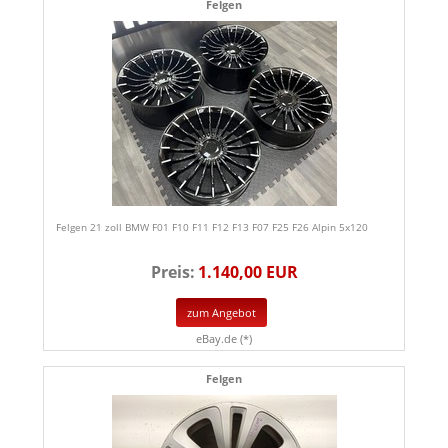
Felgen
Felgen 21 zoll BMW F01 F10 F11 F12 F13 F07 F25 F26 Alpin 5x120
Preis:
1.140,00 EUR
zum Angebot
eBay.de (*)
Felgen