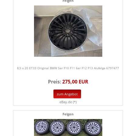
Felgen
8,5 x 20 ET33 Original BMW 5er F10 F11 6er F12 F13 Alufelge 6797477
Preis:
275,00 EUR
zum Angebot
eBay.de (*)
Felgen