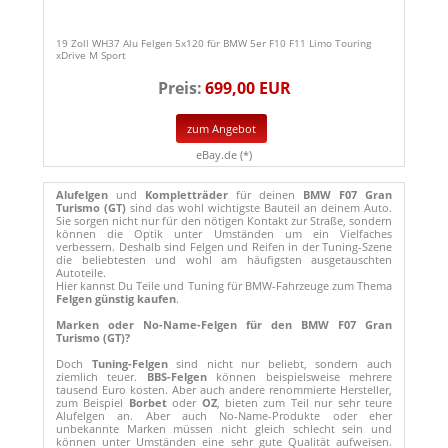
19 Zoll WH37 Alu Felgen 5x120 für BMW 5er F10 F11 Limo Touring
xDrive M Sport
Preis:
699,00 EUR
zum Angebot
eBay.de (*)
Alufelgen
und
Kompletträder
für deinen
BMW F07 Gran
Turismo (GT)
sind das wohl wichtigste Bauteil an deinem Auto.
Sie sorgen nicht nur für den nötigen Kontakt zur Straße, sondern
können die Optik unter Umständen um ein Vielfaches
verbessern. Deshalb sind Felgen und Reifen in der Tuning-Szene
die beliebtesten und wohl am häufigsten ausgetauschten
Autoteile.
Hier kannst Du Teile und Tuning für BMW-Fahrzeuge zum Thema
Felgen günstig kaufen
.
Marken oder No-Name-Felgen für den BMW F07 Gran
Turismo (GT)?
Doch
Tuning-Felgen
sind nicht nur beliebt, sondern auch
ziemlich teuer.
BBS-Felgen
können beispielsweise mehrere
tausend Euro kosten. Aber auch andere renommierte Hersteller,
zum Beispiel
Borbet
oder
OZ
, bieten zum Teil nur sehr teure
Alufelgen an. Aber auch No-Name-Produkte oder eher
unbekannte Marken müssen nicht gleich schlecht sein und
können unter Umständen eine sehr gute Qualität aufweisen.