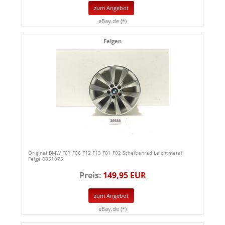
zum Angebot
eBay.de (*)
Felgen
Original BMW F07 F06 F12 F13 F01 F02 Scheibenrad Leichtmetall
Felge 6851075
Preis:
149,95 EUR
zum Angebot
eBay.de (*)