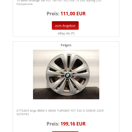
1x BMW Alufelge 5er F07 7er F01 F02 F04 19 Zoll Styling 235
Vielspeiche
Preis:
111,00 EUR
zum Angebot
eBay.de (*)
Felgen
6775403 felge BMW 5 GRAN TURISMO F07 530 D XDRIVE 2009
5078783
Preis:
199,16 EUR