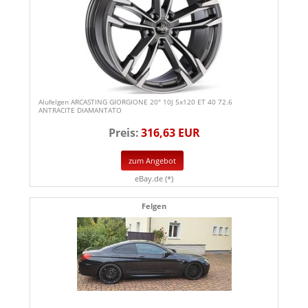
Alufelgen ARCASTING GIORGIONE 20" 10J 5x120 ET 40 72.6
ANTRACITE DIAMANTATO
Preis:
316,63 EUR
zum Angebot
eBay.de (*)
Felgen