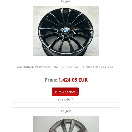
Felgen
4XORIGINAL 19 BMW F01 F02 F10 F11 07 GT F18 7841819 / 7841822
Preis:
1.424,05 EUR
zum Angebot
eBay.de (*)
Felgen