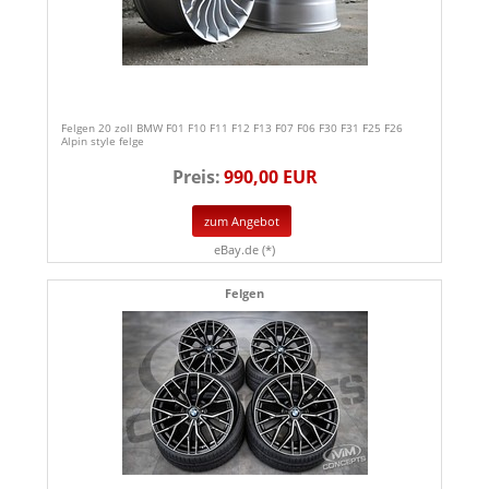
Felgen 20 zoll BMW F01 F10 F11 F12 F13 F07 F06 F30 F31 F25 F26
Alpin style felge
Preis:
990,00 EUR
zum Angebot
eBay.de (*)
Felgen