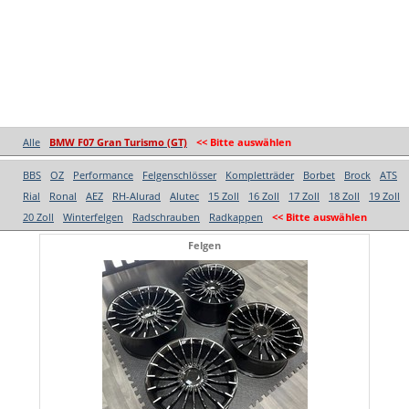
Alle
BMW F07 Gran Turismo (GT)
<< Bitte auswählen
BBS
OZ
Performance
Felgenschlösser
Kompletträder
Borbet
Brock
ATS
Rial
Ronal
AEZ
RH-Alurad
Alutec
15 Zoll
16 Zoll
17 Zoll
18 Zoll
19 Zoll
20 Zoll
Winterfelgen
Radschrauben
Radkappen
<< Bitte auswählen
Felgen