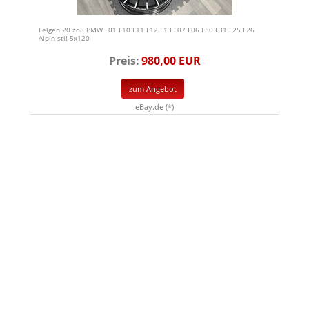
Felgen 20 zoll BMW F01 F10 F11 F12 F13 F07 F06 F30 F31 F25 F26
Alpin stil 5x120
Preis:
980,00 EUR
zum Angebot
eBay.de (*)