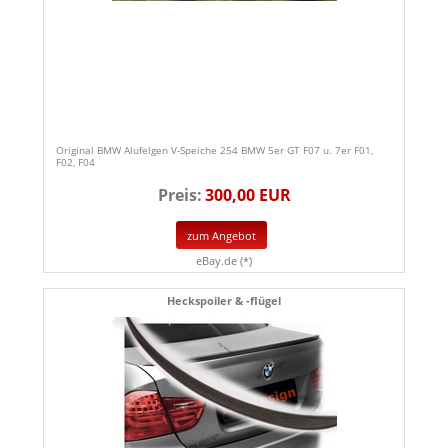
Original BMW Alufelgen V-Speiche 254 BMW 5er GT F07 u. 7er F01,
F02, F04
Preis:
300,00 EUR
zum Angebot
eBay.de (*)
Heckspoiler & -flügel