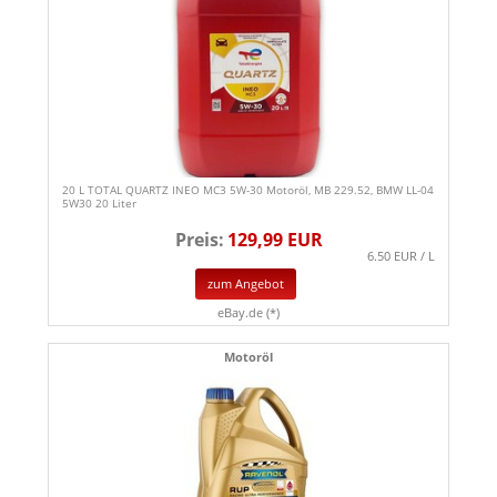
20 L TOTAL QUARTZ INEO MC3 5W-30 Motoröl, MB 229.52, BMW LL-04
5W30 20 Liter
Preis:
129,99 EUR
6.50 EUR / L
zum Angebot
eBay.de (*)
Motoröl