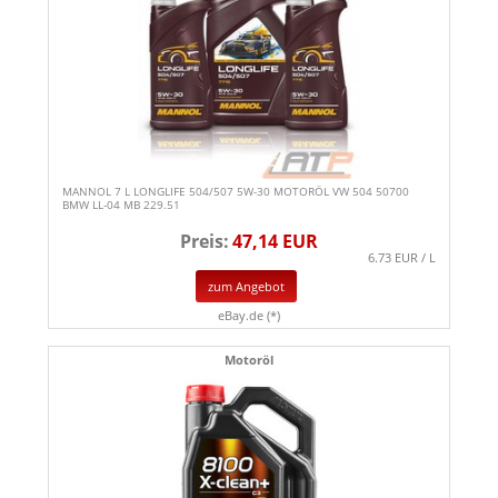
MANNOL 7 L LONGLIFE 504/507 5W-30 MOTORÖL VW 504 50700
BMW LL-04 MB 229.51
Preis:
47,14 EUR
6.73 EUR / L
zum Angebot
eBay.de (*)
Motoröl