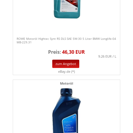
ROWE Motoröl Hightec Synt RS DLS SAE 5W-30 5 Liter BMW Longlife-04
MB-229.31
Preis:
46,30 EUR
9.26 EUR / L
zum Angebot
eBay.de (*)
Motoröl