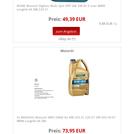
ROWE Motoröl Hightec Multi Synt DPF SAE 5W-30 5 Liter BMW
Longlife-04 MB 229.51
Preis:
49,39 EUR
9.88 EUR / L
zum Angebot
eBay.de (*)
Motoröl
5L RAVENOL Motoröl VMO 5W40 für MB 229.31 229.51 VW 505 00-01
BMW Longlife-04 GM
Preis:
73,95 EUR