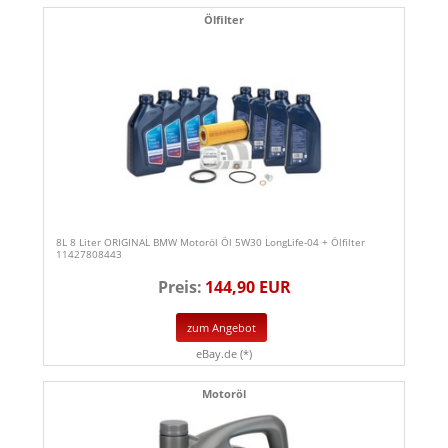
Ölfilter
8L 8 Liter ORIGINAL BMW Motoröl Öl 5W30 LongLife-04 + Ölfilter
11427808443
Preis:
144,90 EUR
zum Angebot
eBay.de (*)
Motoröl