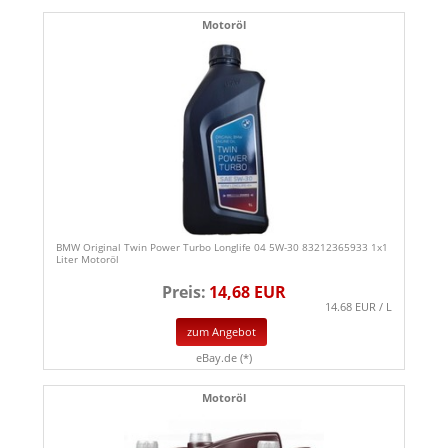
Motoröl
BMW Original Twin Power Turbo Longlife 04 5W-30 83212365933 1x1
Liter Motoröl
Preis:
14,68 EUR
14.68 EUR / L
zum Angebot
eBay.de (*)
Motoröl