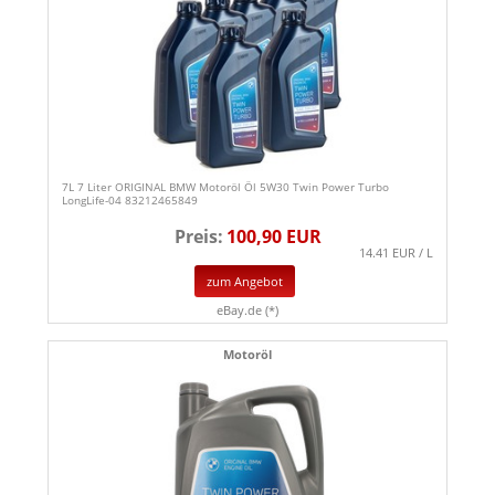
7L 7 Liter ORIGINAL BMW Motoröl Öl 5W30 Twin Power Turbo
LongLife-04 83212465849
Preis:
100,90 EUR
14.41 EUR / L
zum Angebot
eBay.de (*)
Motoröl