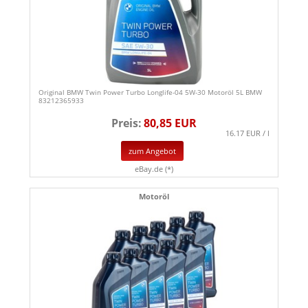
Original BMW Twin Power Turbo Longlife-04 5W-30 Motoröl 5L BMW
83212365933
Preis:
80,85 EUR
16.17 EUR / l
zum Angebot
eBay.de (*)
Motoröl