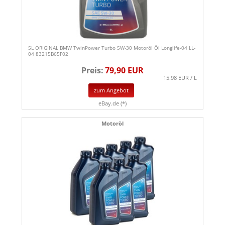
5L ORIGINAL BMW TwinPower Turbo 5W-30 Motoröl Öl Longlife-04 LL-
04 83215B65F02
Preis:
79,90 EUR
15.98 EUR / L
zum Angebot
eBay.de (*)
Motoröl