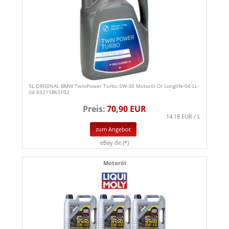
5L ORIGINAL BMW TwinPower Turbo 5W-30 Motoröl Öl Longlife-04 LL-
04 83215B65F02
Preis:
70,90 EUR
14.18 EUR / L
zum Angebot
eBay.de (*)
Motoröl