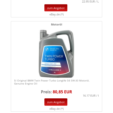
22.95 EUR / L
zum Angebot
eBay.de (*)
Motoröl
5l Original BMW Twin Power Turbo Longlife 04 5W-30 Motoröl,
Genuine Engine Oil
Preis:
80,85 EUR
16.17 EUR / l
zum Angebot
eBay.de (*)