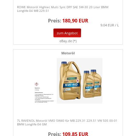
ROWE Motoröl Hightec Multi Synt DPF SAE 5W-30 20 Liter BMW
Longlife-04 MB 229.51
Preis:
180,90 EUR
9.04 EUR / L
zum Angebot
eBay.de (*)
Motoröl
7L RAVENOL Motoröl VMO 5W40 für MB 229.31 229.51 VW 505 00-01
BMW Longlife-04 GM
Preis:
109,85 EUR