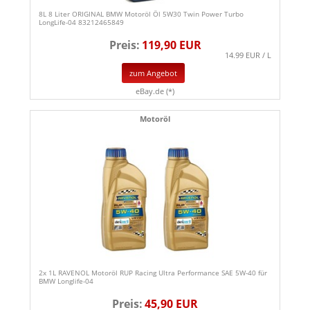
8L 8 Liter ORIGINAL BMW Motoröl Öl 5W30 Twin Power Turbo
LongLife-04 83212465849
Preis:
119,90 EUR
14.99 EUR / L
zum Angebot
eBay.de (*)
Motoröl
2x 1L RAVENOL Motoröl RUP Racing Ultra Performance SAE 5W-40 für
BMW Longlife-04
Preis:
45,90 EUR