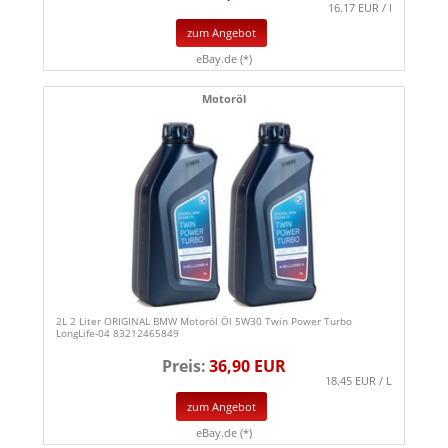
16.17 EUR / l
zum Angebot
eBay.de (*)
Motoröl
2L 2 Liter ORIGINAL BMW Motoröl Öl 5W30 Twin Power Turbo
LongLife-04 83212465849
Preis:
36,90 EUR
18.45 EUR / L
zum Angebot
eBay.de (*)