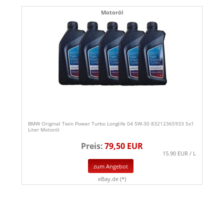
Motoröl
BMW Original Twin Power Turbo Longlife 04 5W-30 83212365933 5x1
Liter Motoröl
Preis:
79,50 EUR
15.90 EUR / L
zum Angebot
eBay.de (*)