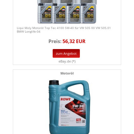
Liqui Moly Motoröl Top Tec 4100 5W-40 für VW 505 00 VW 505.01
BMW Longlife-04
Preis:
56,32 EUR
zum Angebot
eBay.de (*)
Motoröl