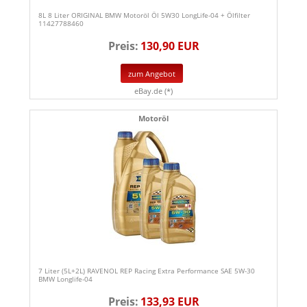
8L 8 Liter ORIGINAL BMW Motoröl Öl 5W30 LongLife-04 + Ölfilter
11427788460
Preis:
130,90 EUR
zum Angebot
eBay.de (*)
Motoröl
7 Liter (5L+2L) RAVENOL REP Racing Extra Performance SAE 5W-30
BMW Longlife-04
Preis:
133,93 EUR