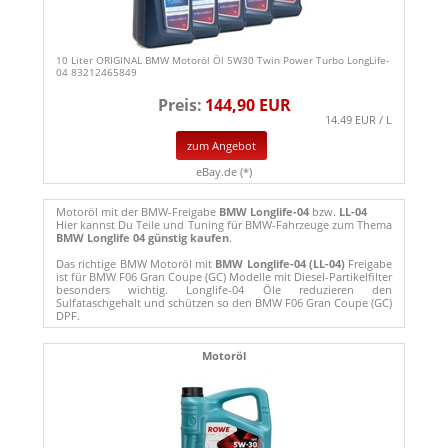
10 Liter ORIGINAL BMW Motoröl Öl 5W30 Twin Power Turbo LongLife-
04 83212465849
Preis:
144,90 EUR
14.49 EUR / L
zum Angebot
eBay.de (*)
Motoröl mit der BMW-Freigabe
BMW Longlife-04
bzw.
LL-04
Hier kannst Du Teile und Tuning für BMW-Fahrzeuge zum Thema
BMW Longlife 04 günstig kaufen
.
Das richtige BMW Motoröl mit
BMW Longlife-04 (LL-04)
Freigabe
ist für BMW F06 Gran Coupe (GC) Modelle mit Diesel-Partikelfilter
besonders wichtig. Longlife-04 Öle reduzieren den
Sulfataschgehalt und schützen so den BMW F06 Gran Coupe (GC)
DPF.
Motoröl