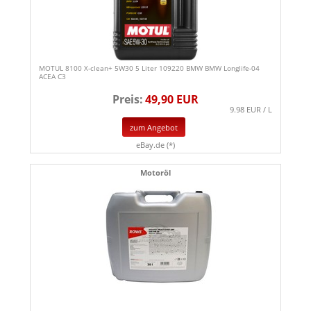
MOTUL 8100 X-clean+ 5W30 5 Liter 109220 BMW BMW Longlife-04
ACEA C3
Preis:
49,90 EUR
9.98 EUR / L
zum Angebot
eBay.de (*)
Motoröl