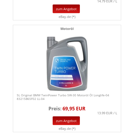
14.79 EUR / L
zum Angebot
eBay.de (*)
Motoröl
5L Original BMW TwinPower Turbo 5W-30 Motoröl Öl Longlife-04
83215B65F02 LL-04
Preis:
69,95 EUR
13.99 EUR / L
zum Angebot
eBay.de (*)