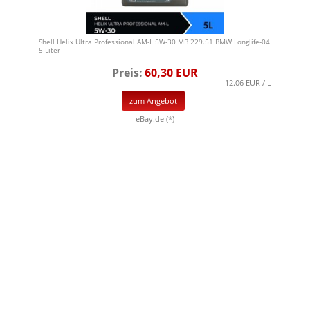
Shell Helix Ultra Professional AM-L 5W-30 MB 229.51 BMW Longlife-04
5 Liter
Preis:
60,30 EUR
12.06 EUR / L
zum Angebot
eBay.de (*)