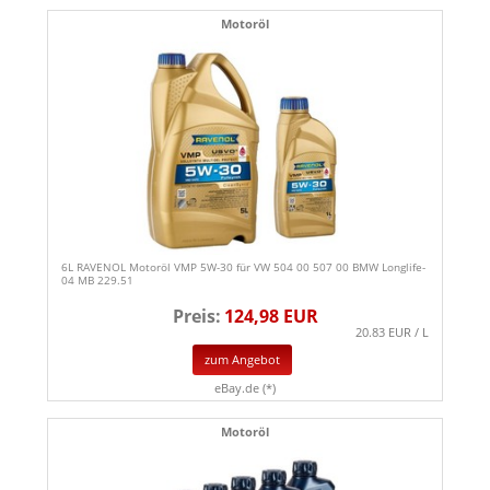
Motoröl
6L RAVENOL Motoröl VMP 5W-30 für VW 504 00 507 00 BMW Longlife-
04 MB 229.51
Preis:
124,98 EUR
20.83 EUR / L
zum Angebot
eBay.de (*)
Motoröl