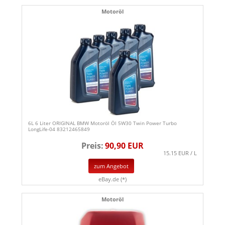
Motoröl
6L 6 Liter ORIGINAL BMW Motoröl Öl 5W30 Twin Power Turbo
LongLife-04 83212465849
Preis:
90,90 EUR
15.15 EUR / L
zum Angebot
eBay.de (*)
Motoröl