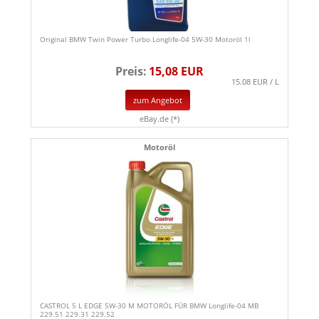
Original BMW Twin Power Turbo Longlife-04 5W-30 Motoröl 1l
Preis:
15,08 EUR
15.08 EUR / L
zum Angebot
eBay.de (*)
Motoröl
CASTROL 5 L EDGE 5W-30 M MOTORÖL FÜR BMW Longlife-04 MB
229.51 229.31 229.52