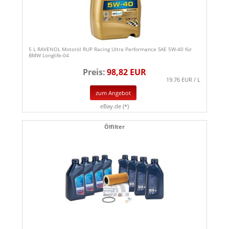
5 L RAVENOL Motoröl RUP Racing Ultra Performance SAE 5W-40 für
BMW Longlife-04
Preis:
98,82 EUR
19.76 EUR / L
zum Angebot
eBay.de (*)
Ölfilter