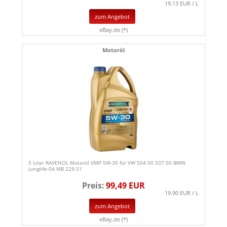
19.13 EUR / L
zum Angebot
eBay.de (*)
Motoröl
5 Liter RAVENOL Motoröl VMP 5W-30 für VW 504 00 507 00 BMW
Longlife-04 MB 229.51
Preis:
99,49 EUR
19.90 EUR / L
zum Angebot
eBay.de (*)