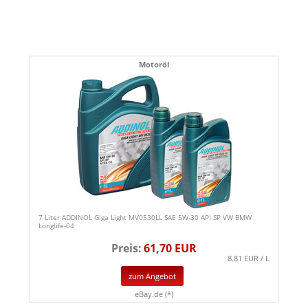
Motoröl
7 Liter ADDINOL Giga Light MV0530LL SAE 5W-30 API SP VW BMW
Longlife-04
Preis:
61,70 EUR
8.81 EUR / L
zum Angebot
eBay.de (*)