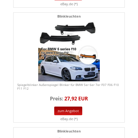
eBay.de (*)
Blinkleuchten
Spiegelblinker Außenspiegel Blinker für BMW 5er 6er 7er F07 F06 F10
F11 F12
Preis:
27,92 EUR
zum Angebot
eBay.de (*)
Blinkleuchten