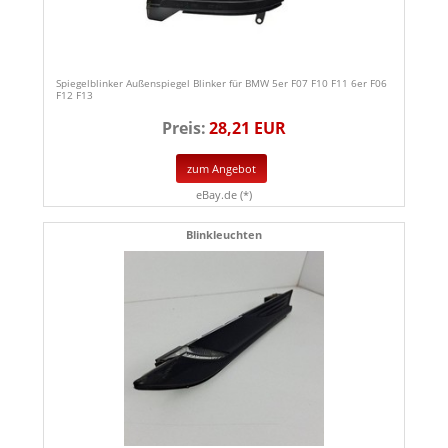
Spiegelblinker Außenspiegel Blinker für BMW 5er F07 F10 F11 6er F06
F12 F13
Preis:
28,21 EUR
zum Angebot
eBay.de (*)
Blinkleuchten