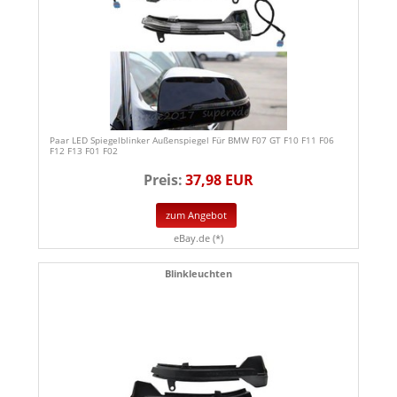
Paar LED Spiegelblinker Außenspiegel Für BMW F07 GT F10 F11 F06
F12 F13 F01 F02
Preis:
37,98 EUR
zum Angebot
eBay.de (*)
Blinkleuchten