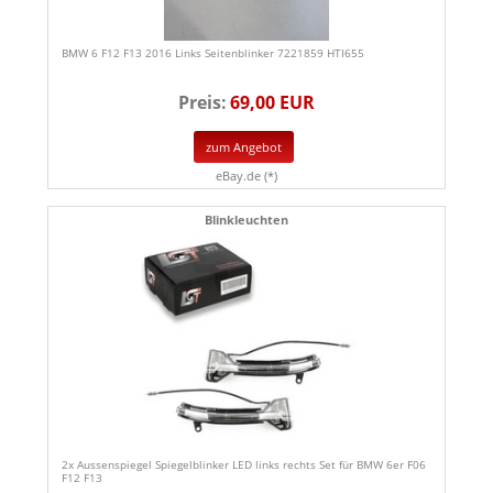
BMW 6 F12 F13 2016 Links Seitenblinker 7221859 HTI655
Preis:
69,00 EUR
zum Angebot
eBay.de (*)
Blinkleuchten
2x Aussenspiegel Spiegelblinker LED links rechts Set für BMW 6er F06
F12 F13