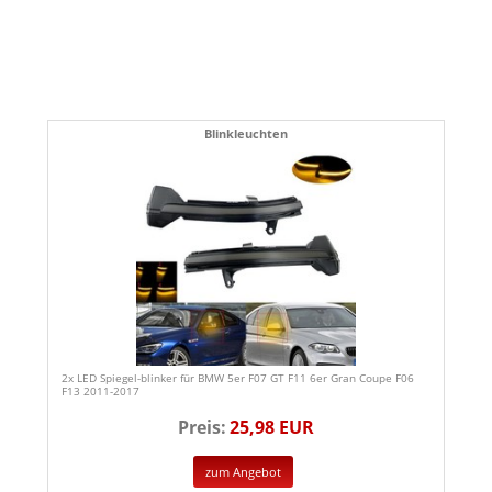
Blinkleuchten
2x LED Spiegel-blinker für BMW 5er F07 GT F11 6er Gran Coupe F06
F13 2011-2017
Preis:
25,98 EUR
zum Angebot