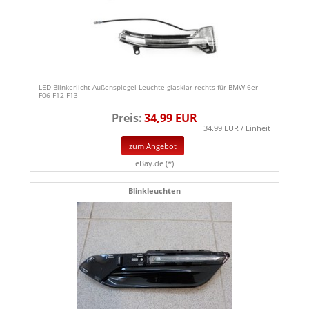
LED Blinkerlicht Außenspiegel Leuchte glasklar rechts für BMW 6er
F06 F12 F13
Preis:
34,99 EUR
34.99 EUR / Einheit
zum Angebot
eBay.de (*)
Blinkleuchten