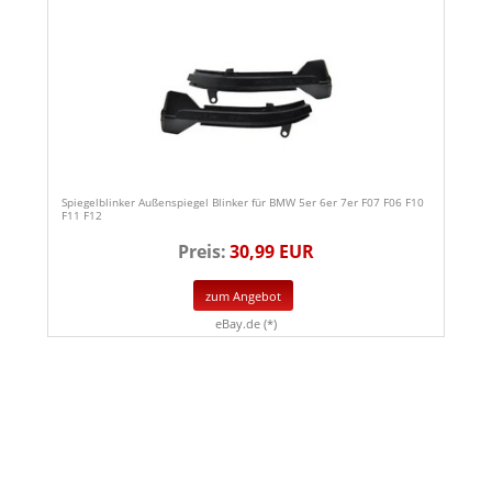
Spiegelblinker Außenspiegel Blinker für BMW 5er 6er 7er F07 F06 F10
F11 F12
Preis:
30,99 EUR
zum Angebot
eBay.de (*)