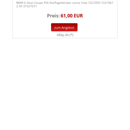
BMW 6 Gran Coupe F06 Kotflügelblinker vorne links 7221859 7221861
2.99 37327071
Preis:
61,00 EUR
zum Angebot
eBay.de (*)