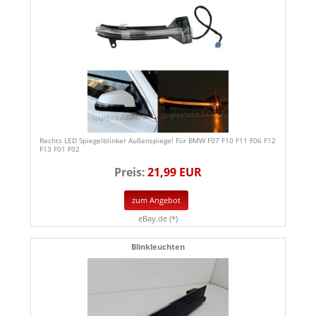
Rechts LED Spiegelblinker Außenspiegel Für BMW F07 F10 F11 F06 F12
F13 F01 F02
Preis:
21,99 EUR
zum Angebot
eBay.de (*)
Blinkleuchten