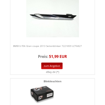
BMW 6 F06 Gran coupe 2013 Seitenblinker 7221859 LCT6827
Preis:
51,99 EUR
zum Angebot
eBay.de (*)
Blinkleuchten