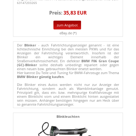
63147203265
Preis:
35,83 EUR
zum Angebot
eBay.de (*)
Der
Blinker
- auch Fahrtrichtungsanzeiger genannt - ist eine
lichttechnische Einrichtung bei den meisten PKWs und für das
Anzeigen der Fahrtrichtung verantwortlich. Insofern ist der
Blinker ein wichtiges Element innerhalb der
Straßenverkehrssicherheit. Ein defekter
BMW F06 Gran Coupe
(GC)-Blinker
sollte deshalb unbedingt repariert oder gegen
einen neuen bzw. gebrauchten Blinker ersetzt werden.
Hier kannst Du Teile und Tuning für BMW-Fahrzeuge zum Thema
BMW Blinker günstig kaufen
.
Die Blinker eines Autos werden nicht nur zur Anzeige der
Fahrtrichtung, sondern auch als Warnblinkanlage genutzt.
Prinzipiell gilt, dass ein- bzw. mehrspurige Kraftfahrzeuge mit
einem Blinklicht vorn und einem Blinklicht hinten ausgestattet
sein müssen. Anhänger benötigen hingegen nur am Heck über
so genannte Fahrtrichtungsanzeiger.
Blinkleuchten