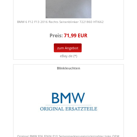
BMW 6 F12 F13 2016 Rechts Seitenblinker 7221860 HTI662
Preis:
71,99 EUR
zum Angebot
eBay.de (*)
Blinkleuchten
Original BMW F06 F06N F10 Seitenmarkierungsrückstrahler links OEM