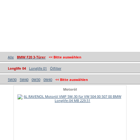
Alle
BMW F20 3-Türer
<< Bitte auswählen
Longlife 04
Longlife 01
Ölfilter
5W30
5W40
0W30
0W40
<< Bitte auswählen
Motoröl