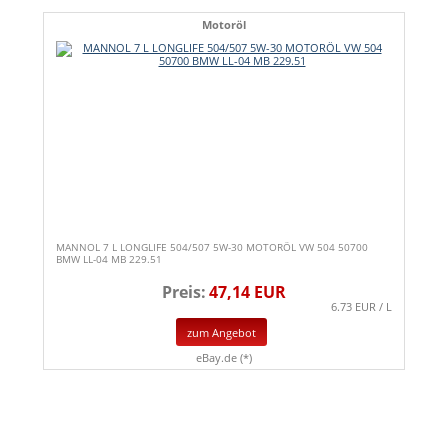
Motoröl
MANNOL 7 L LONGLIFE 504/507 5W-30 MOTORÖL VW 504 50700
BMW LL-04 MB 229.51
Preis:
47,14 EUR
6.73 EUR / L
zum Angebot
eBay.de (*)