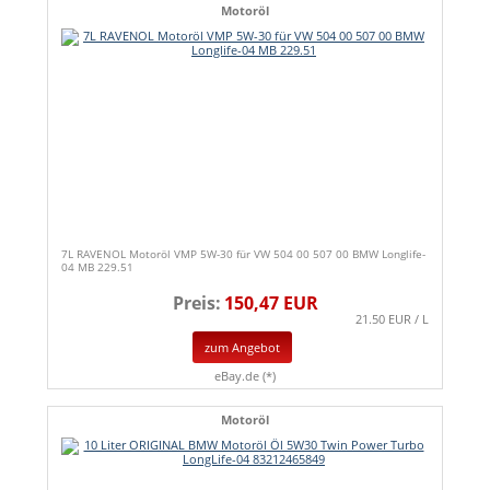
Motoröl
7L RAVENOL Motoröl VMP 5W-30 für VW 504 00 507 00 BMW Longlife-
04 MB 229.51
Preis:
150,47 EUR
21.50 EUR / L
zum Angebot
eBay.de (*)
Motoröl