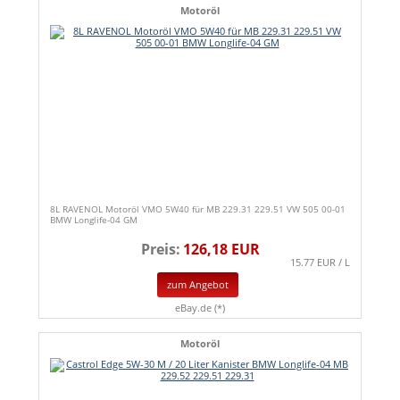
Motoröl
8L RAVENOL Motoröl VMO 5W40 für MB 229.31 229.51 VW 505 00-01
BMW Longlife-04 GM
Preis:
126,18 EUR
15.77 EUR / L
zum Angebot
eBay.de (*)
Motoröl