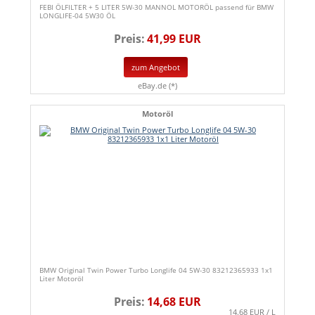
FEBI ÖLFILTER + 5 LITER 5W-30 MANNOL MOTORÖL passend für BMW
LONGLIFE-04 5W30 ÖL
Preis:
41,99 EUR
zum Angebot
eBay.de (*)
Motoröl
BMW Original Twin Power Turbo Longlife 04 5W-30 83212365933 1x1
Liter Motoröl
Preis:
14,68 EUR
14.68 EUR / L