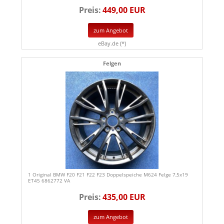
Preis:
449,00 EUR
zum Angebot
eBay.de (*)
Felgen
1 Original BMW F20 F21 F22 F23 Doppelspeiche M624 Felge 7,5x19
ET45 6862772 VA
Preis:
435,00 EUR
zum Angebot