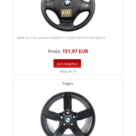
BMW 1er F20 Lenkrad KOMPLETT 6255818D 6791330 Bj2012
Preis:
151,97 EUR
zum Angebot
eBay.de (*)
Felgen