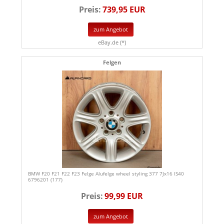
Preis:
739,95 EUR
zum Angebot
eBay.de (*)
Felgen
BMW F20 F21 F22 F23 Felge Alufelge wheel styling 377 7Jx16 IS40
6796201 (177)
Preis:
99,99 EUR
zum Angebot