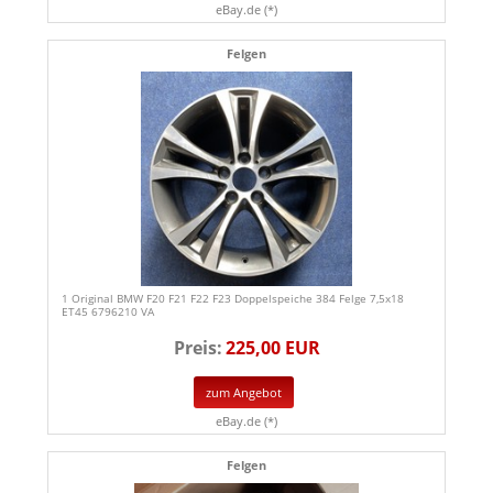
eBay.de (*)
Felgen
1 Original BMW F20 F21 F22 F23 Doppelspeiche 384 Felge 7,5x18
ET45 6796210 VA
Preis:
225,00 EUR
zum Angebot
eBay.de (*)
Felgen