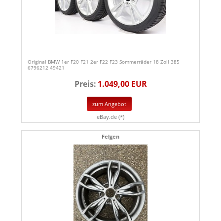
Original BMW 1er F20 F21 2er F22 F23 Sommerräder 18 Zoll 385
6796212 49421
Preis:
1.049,00 EUR
zum Angebot
eBay.de (*)
Felgen