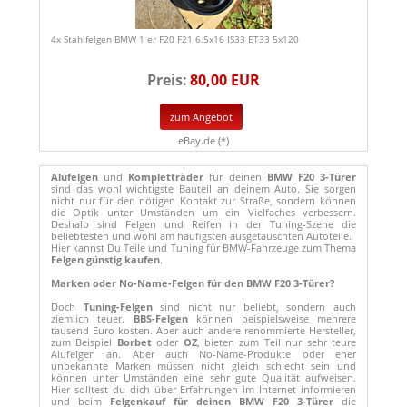
4x Stahlfelgen BMW 1 er F20 F21 6.5x16 IS33 ET33 5x120
Preis:
80,00 EUR
zum Angebot
eBay.de (*)
Alufelgen
und
Kompletträder
für deinen
BMW F20 3-Türer
sind das wohl wichtigste Bauteil an deinem Auto. Sie sorgen
nicht nur für den nötigen Kontakt zur Straße, sondern können
die Optik unter Umständen um ein Vielfaches verbessern.
Deshalb sind Felgen und Reifen in der Tuning-Szene die
beliebtesten und wohl am häufigsten ausgetauschten Autoteile.
Hier kannst Du Teile und Tuning für BMW-Fahrzeuge zum Thema
Felgen günstig kaufen
.
Marken oder No-Name-Felgen für den BMW F20 3-Türer?
Doch
Tuning-Felgen
sind nicht nur beliebt, sondern auch
ziemlich teuer.
BBS-Felgen
können beispielsweise mehrere
tausend Euro kosten. Aber auch andere renommierte Hersteller,
zum Beispiel
Borbet
oder
OZ
, bieten zum Teil nur sehr teure
Alufelgen an. Aber auch No-Name-Produkte oder eher
unbekannte Marken müssen nicht gleich schlecht sein und
können unter Umständen eine sehr gute Qualität aufweisen.
Hier solltest du dich über Erfahrungen im Internet informieren
und beim
Felgenkauf für deinen BMW F20 3-Türer
die