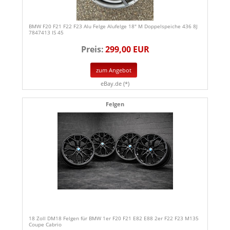
BMW F20 F21 F22 F23 Alu Felge Alufelge 18" M Doppelspeiche 436 8J
7847413 IS 45
Preis:
299,00 EUR
zum Angebot
eBay.de (*)
Felgen
18 Zoll DM18 Felgen für BMW 1er F20 F21 E82 E88 2er F22 F23 M135
Coupe Cabrio