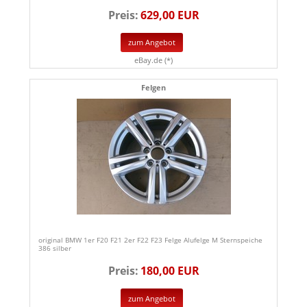
Preis:
629,00 EUR
zum Angebot
eBay.de (*)
Felgen
original BMW 1er F20 F21 2er F22 F23 Felge Alufelge M Sternspeiche
386 silber
Preis:
180,00 EUR
zum Angebot