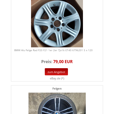
BMW Alu Felge Rad F20 F21 1er 2er 7Jx16 ET40 6796201 5 x 120
Preis:
79,00 EUR
zum Angebot
eBay.de (*)
Felgen