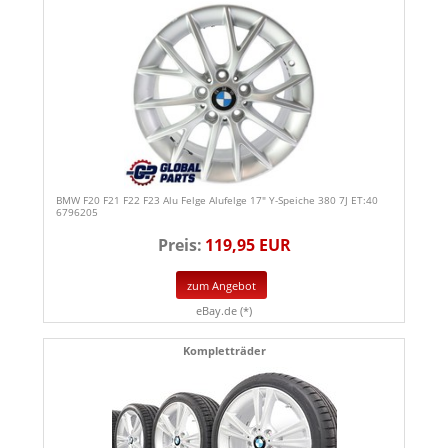
BMW F20 F21 F22 F23 Alu Felge Alufelge 17" Y-Speiche 380 7J ET:40
6796205
Preis:
119,95 EUR
zum Angebot
eBay.de (*)
Kompletträder