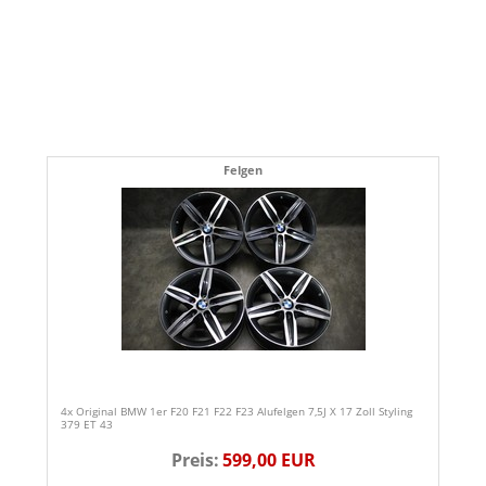
Felgen
4x Original BMW 1er F20 F21 F22 F23 Alufelgen 7,5J X 17 Zoll Styling
379 ET 43
Preis:
599,00 EUR