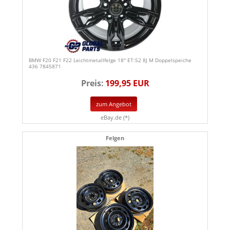
BMW F20 F21 F22 Leichtmetallfelge 18" ET:52 8J M Doppelspeiche
436 7845871
Preis:
199,95 EUR
zum Angebot
eBay.de (*)
Felgen