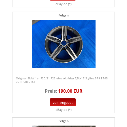
eBay.de (*)
Felgen
Original BMW 1er F20/21 F22 eine Alufelge 7,5jx17 Styling 379 ET43
3611 6850151
Preis:
190,00 EUR
zum Angebot
eBay.de (*)
Felgen