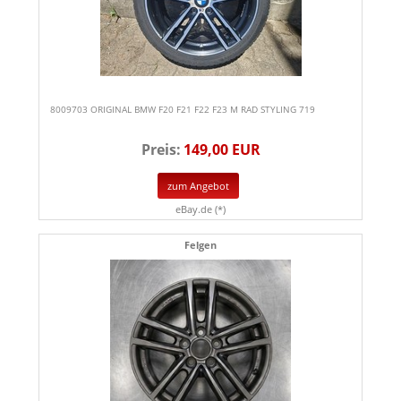
8009703 ORIGINAL BMW F20 F21 F22 F23 M RAD STYLING 719
Preis:
149,00 EUR
zum Angebot
eBay.de (*)
Felgen