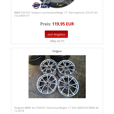
BMW F20 F21 Schwarz Leichtmetallfelge 17" Sternspeiche 379 ET:43
7,5J 6850151
Preis:
119,95 EUR
zum Angebot
eBay.de (*)
Felgen
Original BMW 3er F20/F21 Aluminiumfelgen 17 Zoll 6883518 RDKS Ab
12.2018