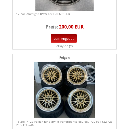
17 Zoll Alufelgen BMW 1er F20 Mit RDK
Preis:
200,00 EUR
zum Angebot
eBay.de (*)
Felgen
18 Zoll KT22 Felgen für BMW M Performance e82 e87 F20 F21 F22 F23
235i CSL e46