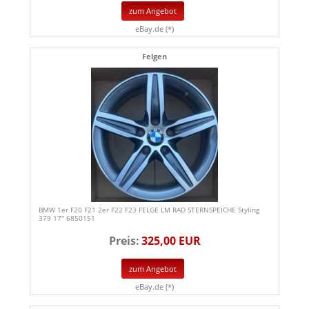
zum Angebot
eBay.de (*)
Felgen
BMW 1er F20 F21 2er F22 F23 FELGE LM RAD STERNSPEICHE Styling
379 17" 6850151
Preis:
325,00 EUR
zum Angebot
eBay.de (*)