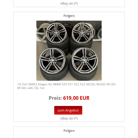
eBay.de (*)
Felgen
18 Zoll DM03 Felgen für BMW F20 F21 F22 F23 M235i M240i M135i
M140i e46 CSL 1er
Preis:
619,00 EUR
zum Angebot
eBay.de (*)
Felgen