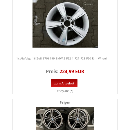
1x Alufelge 16 Zoll 6796199 BMW 2 F22 1 F21 F23 F20 Rim Wheel
Preis:
224,99 EUR
zum Angebot
eBay.de (*)
Felgen