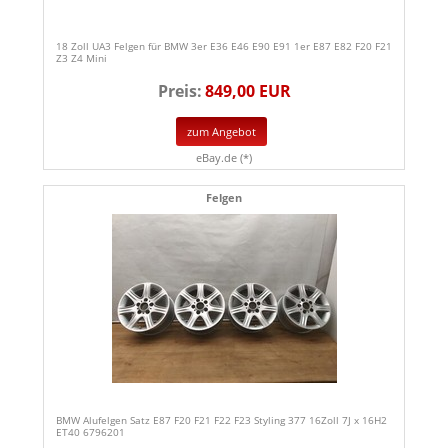
18 Zoll UA3 Felgen für BMW 3er E36 E46 E90 E91 1er E87 E82 F20 F21
Z3 Z4 Mini
Preis:
849,00 EUR
zum Angebot
eBay.de (*)
Felgen
BMW Alufelgen Satz E87 F20 F21 F22 F23 Styling 377 16Zoll 7J x 16H2
ET40 6796201