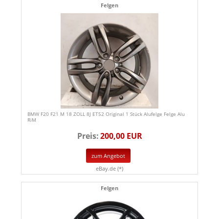
Felgen
BMW F20 F21 M 18 ZOLL 8J ET52 Original 1 Stück Alufelge Felge Alu
RiM
Preis:
200,00 EUR
zum Angebot
eBay.de (*)
Felgen