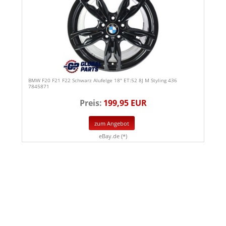
BMW F20 F21 F22 Schwarz Alufelge 18" ET:52 8J M Styling 436
7845871
Preis:
199,95 EUR
zum Angebot
eBay.de (*)