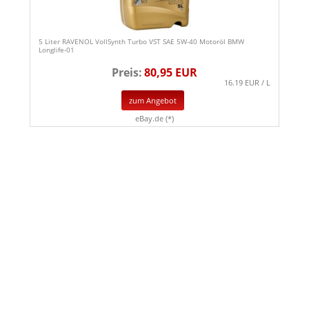
5 Liter RAVENOL VollSynth Turbo VST SAE 5W-40 Motoröl BMW
Longlife-01
Preis:
80,95 EUR
16.19 EUR / L
zum Angebot
eBay.de (*)