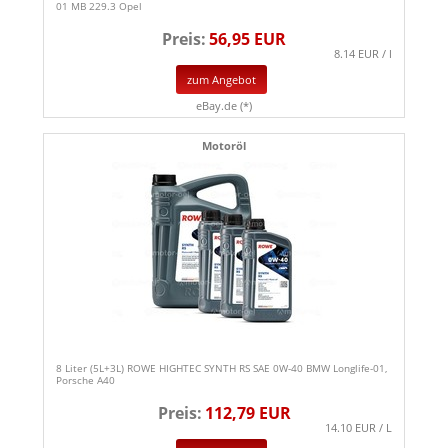
01 MB 229.3 Opel
Preis:
56,95 EUR
8.14 EUR / l
zum Angebot
eBay.de (*)
Motoröl
8 Liter (5L+3L) ROWE HIGHTEC SYNTH RS SAE 0W-40 BMW Longlife-01,
Porsche A40
Preis:
112,79 EUR
14.10 EUR / L