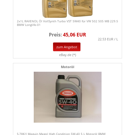
2x1L RAVENOL Öl VollSynth Turbo VST 5W40 für VW 502 505 MB 229.5
BMW Longlife-01
Preis:
45,06 EUR
22.53 EUR / L
zum Angebot
eBay.de (*)
Motoröl
5,78€/l Meguin Megol High Condition 5W-40 5 L Motoröl BMW