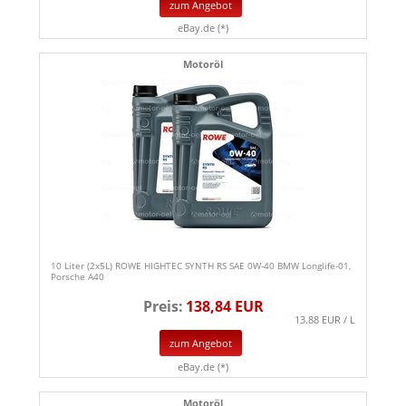
zum Angebot
eBay.de (*)
Motoröl
10 Liter (2x5L) ROWE HIGHTEC SYNTH RS SAE 0W-40 BMW Longlife-01,
Porsche A40
Preis:
138,84 EUR
13.88 EUR / L
zum Angebot
eBay.de (*)
Motoröl