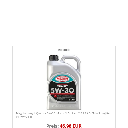
Motoröl
Meguin megol Quality 5W-30 Motoröl 5 Liter MB 229.5 BMW Longlife
01 VW Opel
Preis:
46,98 EUR