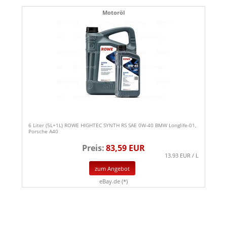
Motoröl
6 Liter (5L+1L) ROWE HIGHTEC SYNTH RS SAE 0W-40 BMW Longlife-01,
Porsche A40
Preis:
83,59 EUR
13.93 EUR / L
zum Angebot
eBay.de (*)