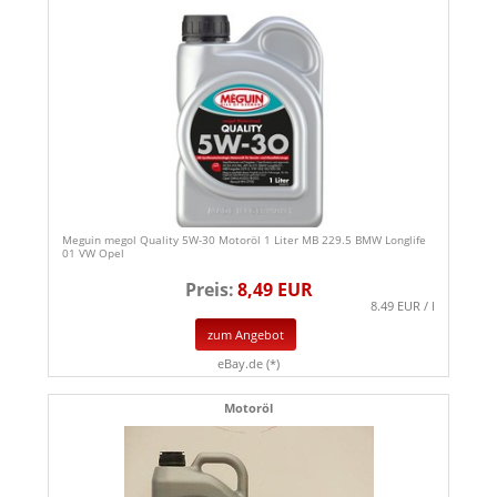
Meguin megol Quality 5W-30 Motoröl 1 Liter MB 229.5 BMW Longlife
01 VW Opel
Preis:
8,49 EUR
8.49 EUR / l
zum Angebot
eBay.de (*)
Motoröl