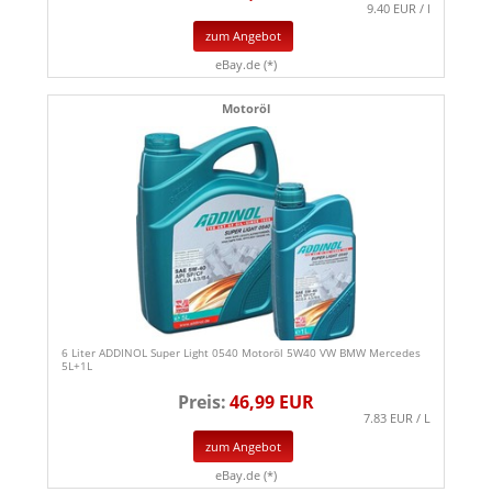
9.40 EUR / l
zum Angebot
eBay.de (*)
Motoröl
6 Liter ADDINOL Super Light 0540 Motoröl 5W40 VW BMW Mercedes
5L+1L
Preis:
46,99 EUR
7.83 EUR / L
zum Angebot
eBay.de (*)