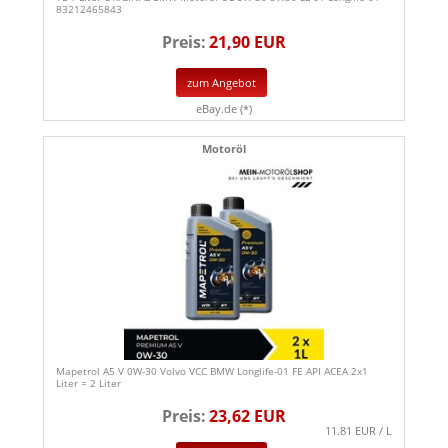
83212465843
Preis:
21,90 EUR
zum Angebot
eBay.de (*)
Motoröl
Mapetrol A5 V 0W-30 Volvo VCC BMW Longlife-01 FE API ACEA 2x1
Liter = 2 Liter
Preis:
23,62 EUR
11.81 EUR / L