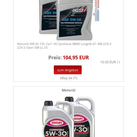
Motoröl 0W-30 10L Car1 HC-Synthese BMW Longlife-01 MB 229.3
229.5 Opel GM-LL 25
Preis:
104,95 EUR
10.50 EUR / l
zum Angebot
eBay.de (*)
Motoröl