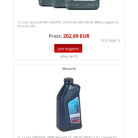
15 Liter (3x5L) ROWE HIGHTEC SYNTH RS SAE 0W-40 BMW Longlife-01,
Porsche A40
Preis:
202,69 EUR
13.51 EUR / L
zum Angebot
eBay.de (*)
Motoröl
1L 1 Liter ORIGINAL BMW Motoröl ÖL 5W-30 5W30 LL-01 Longlife-01