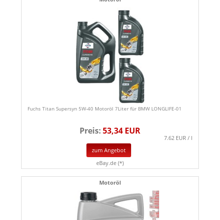
Fuchs Titan Supersyn 5W-40 Motoröl 7Liter für BMW LONGLIFE-01
Preis:
53,34 EUR
7.62 EUR / l
zum Angebot
eBay.de (*)
Motoröl