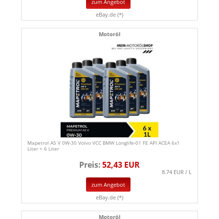
zum Angebot
eBay.de (*)
Motoröl
Mapetrol A5 V 0W-30 Volvo VCC BMW Longlife-01 FE API ACEA 6x1
Liter = 6 Liter
Preis:
52,43 EUR
8.74 EUR / L
zum Angebot
eBay.de (*)
Motoröl