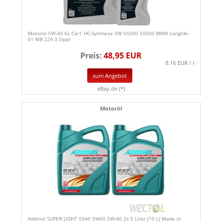
Motoröl 5W-40 6L Car1 HC-Synthese VW 50200 50500 BMW Longlife-
01 MB 229.3 Opel
Preis:
48,95 EUR
8.16 EUR / l
zum Angebot
eBay.de (*)
Motoröl
Addinol SUPER LIGHT 0540 5W40 5W-40 2x 5 Liter (10 L) Made in