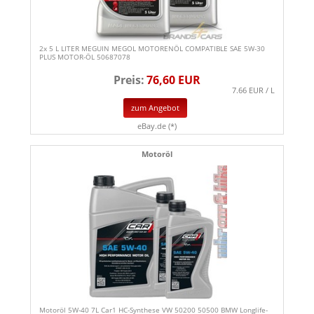
2x 5 L LITER MEGUIN MEGOL MOTORENÖL COMPATIBLE SAE 5W-30
PLUS MOTOR-ÖL 50687078
Preis:
76,60 EUR
7.66 EUR / L
zum Angebot
eBay.de (*)
Motoröl
Motoröl 5W-40 7L Car1 HC-Synthese VW 50200 50500 BMW Longlife-