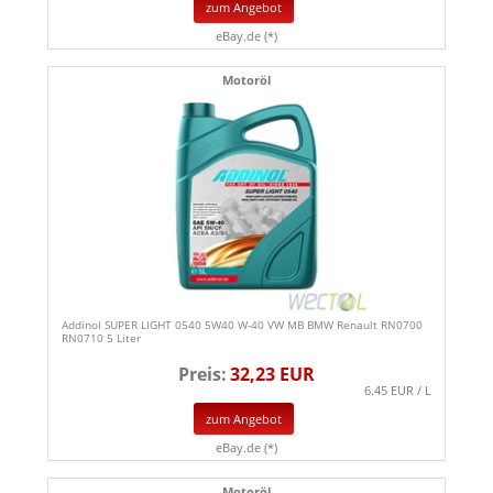
zum Angebot
eBay.de (*)
Motoröl
Addinol SUPER LIGHT 0540 5W40 W-40 VW MB BMW Renault RN0700
RN0710 5 Liter
Preis:
32,23 EUR
6.45 EUR / L
zum Angebot
eBay.de (*)
Motoröl