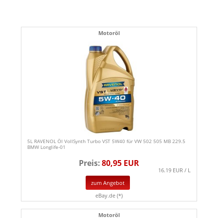
Motoröl
5L RAVENOL Öl VollSynth Turbo VST 5W40 für VW 502 505 MB 229.5
BMW Longlife-01
Preis:
80,95 EUR
16.19 EUR / L
zum Angebot
eBay.de (*)
Motoröl