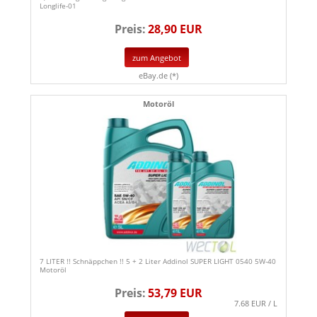
Longlife-01
Preis:
28,90 EUR
zum Angebot
eBay.de (*)
Motoröl
7 LITER !! Schnäppchen !! 5 + 2 Liter Addinol SUPER LIGHT 0540 5W-40
Motoröl
Preis:
53,79 EUR
7.68 EUR / L