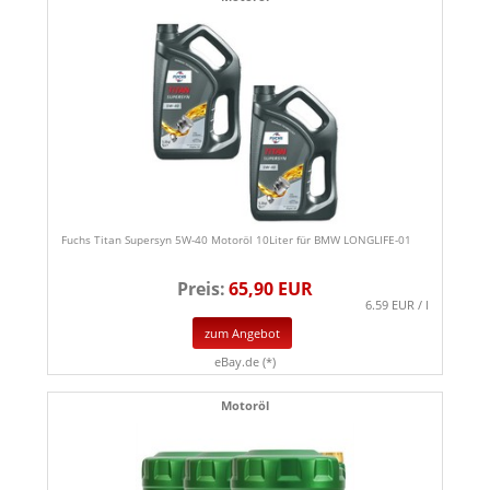
Fuchs Titan Supersyn 5W-40 Motoröl 10Liter für BMW LONGLIFE-01
Preis:
65,90 EUR
6.59 EUR / l
zum Angebot
eBay.de (*)
Motoröl