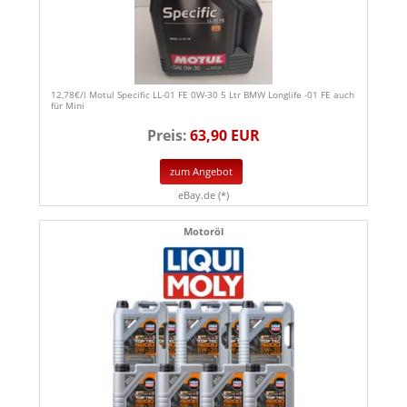
12,78€/l Motul Specific LL-01 FE 0W-30 5 Ltr BMW Longlife -01 FE auch
für Mini
Preis:
63,90 EUR
zum Angebot
eBay.de (*)
Motoröl