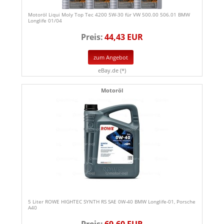
Motoröl Liqui Moly Top Tec 4200 5W-30 für VW 500.00 506.01 BMW
Longlife 01/04
Preis:
44,43 EUR
zum Angebot
eBay.de (*)
Motoröl
5 Liter ROWE HIGHTEC SYNTH RS SAE 0W-40 BMW Longlife-01, Porsche
A40
Preis:
69,60 EUR