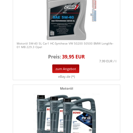
Motoröl 5W-40 5L Car1 HC-Synthese VW 50200 50500 BMW Longlife-
01 MB 229.3 Opel
Preis:
39,95 EUR
7.99 EUR / l
zum Angebot
eBay.de (*)
Motoröl