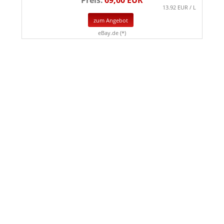
13.92 EUR / L
zum Angebot
eBay.de (*)