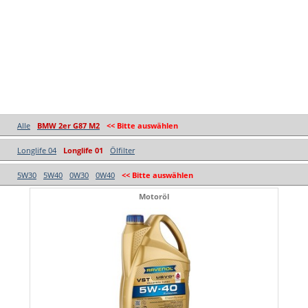
Alle
BMW 2er G87 M2
<< Bitte auswählen
Longlife 04
Longlife 01
Ölfilter
5W30
5W40
0W30
0W40
<< Bitte auswählen
Motoröl