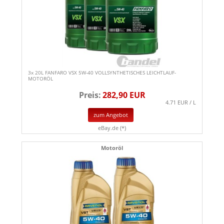
3x 20L FANFARO VSX 5W-40 VOLLSYNTHETISCHES LEICHTLAUF-
MOTORÖL
Preis:
282,90 EUR
4.71 EUR / L
zum Angebot
eBay.de (*)
Motoröl