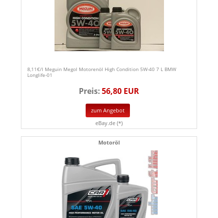
8,11€/l Meguin Megol Motorenöl High Condition 5W-40 7 L BMW
Longlife-01
Preis:
56,80 EUR
zum Angebot
eBay.de (*)
Motoröl