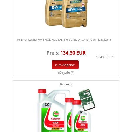
10 Liter (2x5L) RAVENOL HCL SAE 5W-30 BMW Longlife-01, MB-229.5
Preis:
134,30 EUR
13.43 EUR / L
zum Angebot
eBay.de (*)
Motoröl