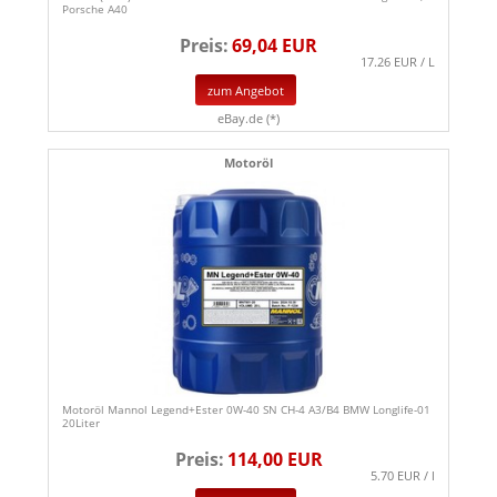
Porsche A40
Preis:
69,04 EUR
17.26 EUR / L
zum Angebot
eBay.de (*)
Motoröl
Motoröl Mannol Legend+Ester 0W-40 SN CH-4 A3/B4 BMW Longlife-01
20Liter
Preis:
114,00 EUR
5.70 EUR / l