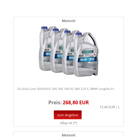
Motoröl
20 (4x5) Liter RAVENOL SVE SAE 5W-30, MB 229.5, BMW Longlife-01,
Preis:
268,80 EUR
13.44 EUR / L
zum Angebot
eBay.de (*)
Motoröl