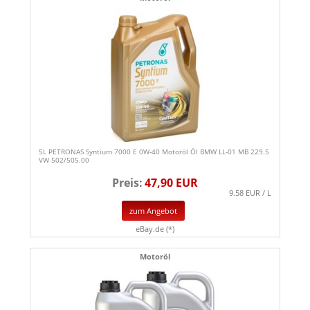
5L PETRONAS Syntium 7000 E 0W-40 Motoröl Öl BMW LL-01 MB 229.5
VW 502/505.00
Preis:
47,90 EUR
9.58 EUR / L
zum Angebot
eBay.de (*)
Motoröl