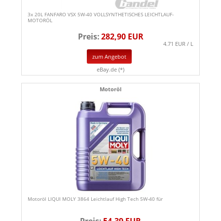
3x 20L FANFARO VSX 5W-40 VOLLSYNTHETISCHES LEICHTLAUF-
MOTORÖL
Preis:
282,90 EUR
4.71 EUR / L
zum Angebot
eBay.de (*)
Motoröl
Motoröl LIQUI MOLY 3864 Leichtlauf High Tech 5W-40 für
Preis:
54,39 EUR