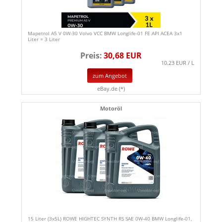
Mapetrol A5 V 0W-30 Volvo VCC BMW Longlife-01 FE API ACEA 3x1
Liter = 3 Liter
Preis:
30,68 EUR
10.23 EUR / L
zum Angebot
eBay.de (*)
Motoröl
15 Liter (3x5L) ROWE HIGHTEC SYNTH RS SAE 0W-40 BMW Longlife-01,