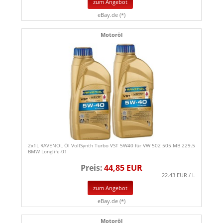
zum Angebot
eBay.de (*)
Motoröl
2x1L RAVENOL Öl VollSynth Turbo VST 5W40 für VW 502 505 MB 229.5
BMW Longlife-01
Preis:
44,85 EUR
22.43 EUR / L
zum Angebot
eBay.de (*)
Motoröl