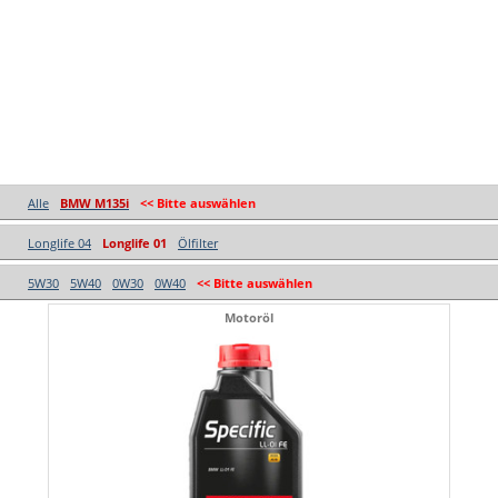
Alle
BMW M135i
<< Bitte auswählen
Longlife 04
Longlife 01
Ölfilter
5W30
5W40
0W30
0W40
<< Bitte auswählen
Motoröl