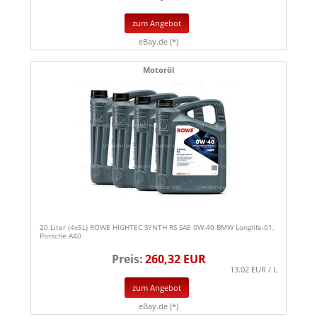
zum Angebot
eBay.de (*)
Motoröl
20 Liter (4x5L) ROWE HIGHTEC SYNTH RS SAE 0W-40 BMW Longlife-01,
Porsche A40
Preis:
260,32 EUR
13.02 EUR / L
zum Angebot
eBay.de (*)