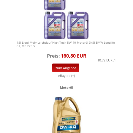
15l Liqui Moly Leichtlauf High Tech 5W-40 Motoröl 3x5l BMW Longlife-
01, MB 229.5
Preis:
160,80 EUR
10.72 EUR / l
zum Angebot
eBay.de (*)
Motoröl