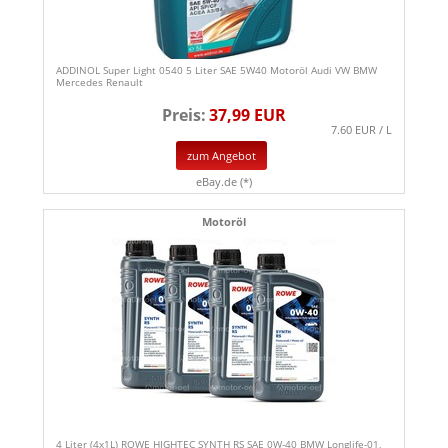
ADDINOL Super Light 0540 5 Liter SAE 5W40 Motoröl Audi VW BMW
Mercedes Renault
Preis:
37,99 EUR
7.60 EUR / L
zum Angebot
eBay.de (*)
Motoröl
4 Liter (4x1L) ROWE HIGHTEC SYNTH RS SAE 0W-40 BMW Longlife-01,