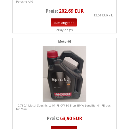
Porsche A40
Preis:
202,69 EUR
13.51 EUR / L
zum Angebot
eBay.de (*)
Motoröl
12,78€/l Motul Specific LL-01 FE 0W-30 5 Ltr BMW Longlife -01 FE auch
für Mini
Preis:
63,90 EUR