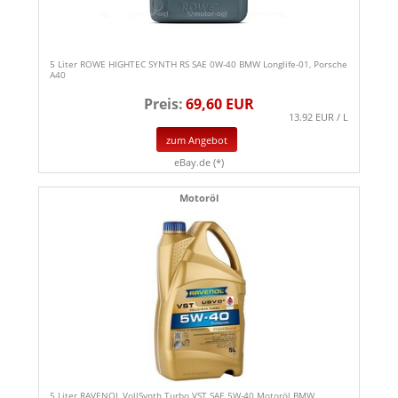
5 Liter ROWE HIGHTEC SYNTH RS SAE 0W-40 BMW Longlife-01, Porsche
A40
Preis:
69,60 EUR
13.92 EUR / L
zum Angebot
eBay.de (*)
Motoröl
5 Liter RAVENOL VollSynth Turbo VST SAE 5W-40 Motoröl BMW