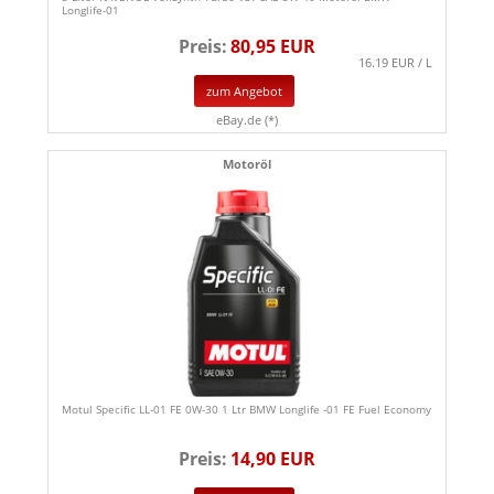
Longlife-01
Preis:
80,95 EUR
16.19 EUR / L
zum Angebot
eBay.de (*)
Motoröl
Motul Specific LL-01 FE 0W-30 1 Ltr BMW Longlife -01 FE Fuel Economy
Preis:
14,90 EUR