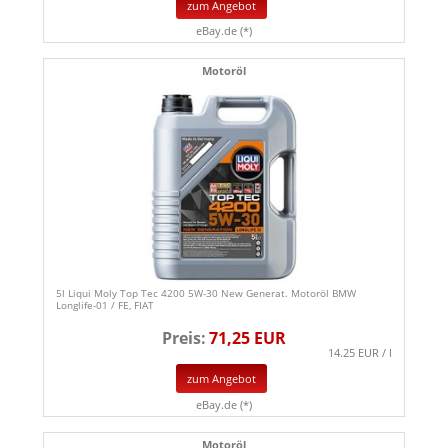
zum Angebot
eBay.de (*)
Motoröl
5l Liqui Moly Top Tec 4200 5W-30 New Generat. Motoröl BMW
Longlife-01 / FE, FIAT
Preis:
71,25 EUR
14.25 EUR / l
zum Angebot
eBay.de (*)
Motoröl