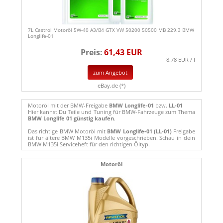
7L Castrol Motoröl 5W-40 A3/B4 GTX VW 50200 50500 MB 229.3 BMW
Longlife-01
Preis:
61,43 EUR
8.78 EUR / l
zum Angebot
eBay.de (*)
Motoröl mit der BMW-Freigabe
BMW Longlife-01
bzw.
LL-01
Hier kannst Du Teile und Tuning für BMW-Fahrzeuge zum Thema
BMW Longlife 01 günstig kaufen
.
Das richtige BMW Motoröl mit
BMW Longlife-01 (LL-01)
Freigabe
ist für ältere BMW M135i Modelle vorgeschrieben. Schau in dein
BMW M135i Serviceheft für den richtigen Öltyp.
Motoröl