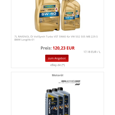
7L RAVENOL Öl VollSynth Turbo VST 5W40 für VW 502 505 MB 229.5
BMW Longlife-01
Preis:
120,23 EUR
17.18 EUR / L
zum Angebot
eBay.de (*)
Motoröl