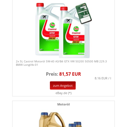
2x 5L Castrol Motoröl 5W-40 A3/B4 GTX VW 50200 50500 MB 229.3
BMW Longlife-01
Preis:
81,57 EUR
8.16 EUR / l
zum Angebot
eBay.de (*)
Motoröl