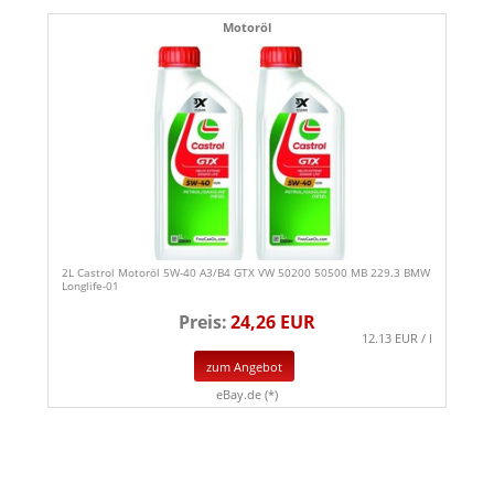
Motoröl
2L Castrol Motoröl 5W-40 A3/B4 GTX VW 50200 50500 MB 229.3 BMW
Longlife-01
Preis:
24,26 EUR
12.13 EUR / l
zum Angebot
eBay.de (*)