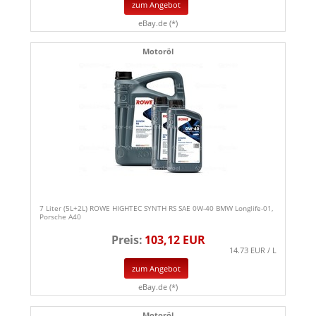
zum Angebot
eBay.de (*)
Motoröl
7 Liter (5L+2L) ROWE HIGHTEC SYNTH RS SAE 0W-40 BMW Longlife-01,
Porsche A40
Preis:
103,12 EUR
14.73 EUR / L
zum Angebot
eBay.de (*)
Motoröl