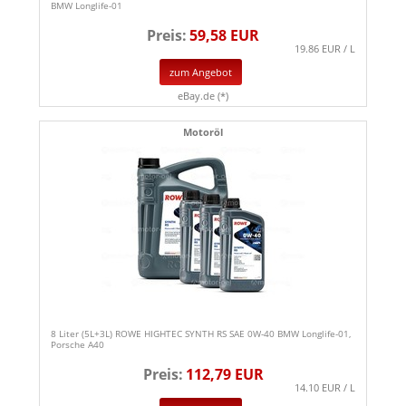
BMW Longlife-01
Preis:
59,58 EUR
19.86 EUR / L
zum Angebot
eBay.de (*)
Motoröl
8 Liter (5L+3L) ROWE HIGHTEC SYNTH RS SAE 0W-40 BMW Longlife-01,
Porsche A40
Preis:
112,79 EUR
14.10 EUR / L