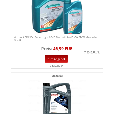
6 Liter ADDINOL Super Light 0540 Motoröl 5W40 VW BMW Mercedes
5L+1L
Preis:
46,99 EUR
7.83 EUR / L
zum Angebot
eBay.de (*)
Motoröl