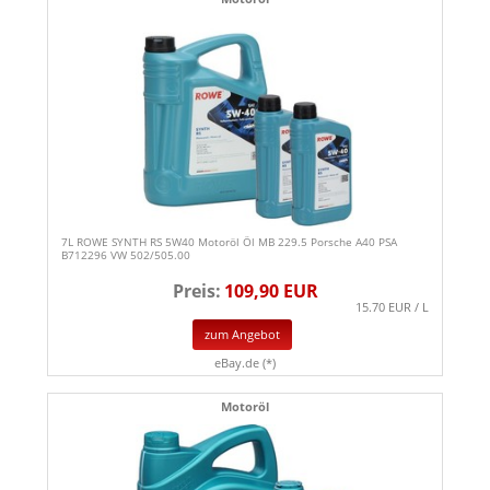
7L ROWE SYNTH RS 5W40 Motoröl Öl MB 229.5 Porsche A40 PSA
B712296 VW 502/505.00
Preis:
109,90 EUR
15.70 EUR / L
zum Angebot
eBay.de (*)
Motoröl