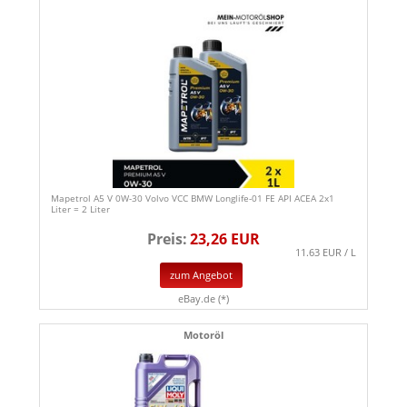
Mapetrol A5 V 0W-30 Volvo VCC BMW Longlife-01 FE API ACEA 2x1
Liter = 2 Liter
Preis:
23,26 EUR
11.63 EUR / L
zum Angebot
eBay.de (*)
Motoröl