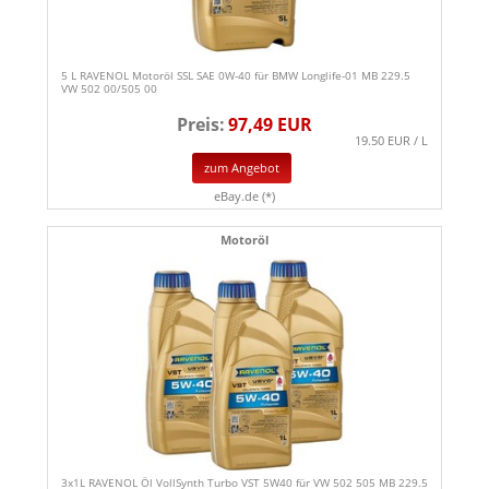
5 L RAVENOL Motoröl SSL SAE 0W-40 für BMW Longlife-01 MB 229.5
VW 502 00/505 00
Preis:
97,49 EUR
19.50 EUR / L
zum Angebot
eBay.de (*)
Motoröl
3x1L RAVENOL Öl VollSynth Turbo VST 5W40 für VW 502 505 MB 229.5