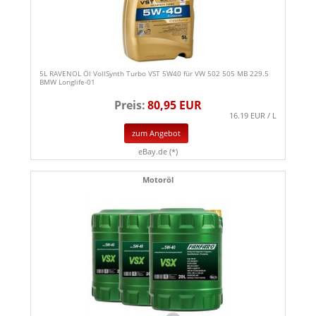
5L RAVENOL Öl VollSynth Turbo VST 5W40 für VW 502 505 MB 229.5
BMW Longlife-01
Preis:
80,95 EUR
16.19 EUR / L
zum Angebot
eBay.de (*)
Motoröl