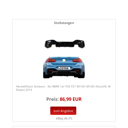
Stoßstangen
Heckdiffusor Schwarz - für BMW 1er F20 F21 M135i M140i (Facelift, M
Paket) 2015
Preis:
86,99 EUR
zum Angebot
eBay.de (*)