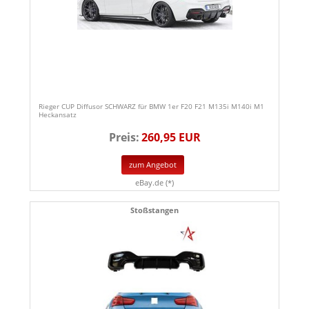
Rieger CUP Diffusor SCHWARZ für BMW 1er F20 F21 M135i M140i M1
Heckansatz
Preis:
260,95 EUR
zum Angebot
eBay.de (*)
Stoßstangen