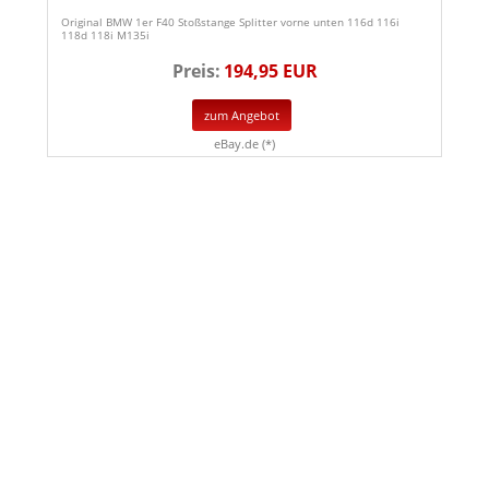
Original BMW 1er F40 Stoßstange Splitter vorne unten 116d 116i
118d 118i M135i
Preis:
194,95 EUR
zum Angebot
eBay.de (*)