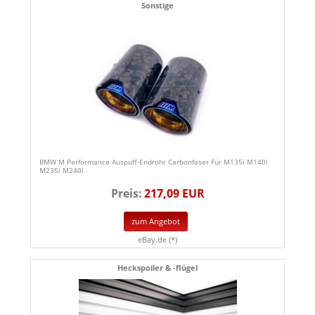
Sonstige
BMW M Performance Auspuff-Endrohr Carbonfaser Für M135i M140i
M235i M240i
Preis:
217,09 EUR
zum Angebot
eBay.de (*)
Heckspoiler & -flügel