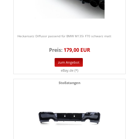
Heckansatz Diffusor passend für BMW M135i F70 schwarz matt
Preis:
179,00 EUR
zum Angebot
eBay.de (*)
Stoßstangen