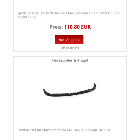
Sport Heckdiffusor Performance Glanz passend für 1er BMW F20 F21
M135i 11-15
Preis:
110,80 EUR
zum Angebot
eBay.de (*)
Heckspoiler & -flügel
Frontsplitter für BMW 1er M135i F40 - MOTORDROME DESIGN