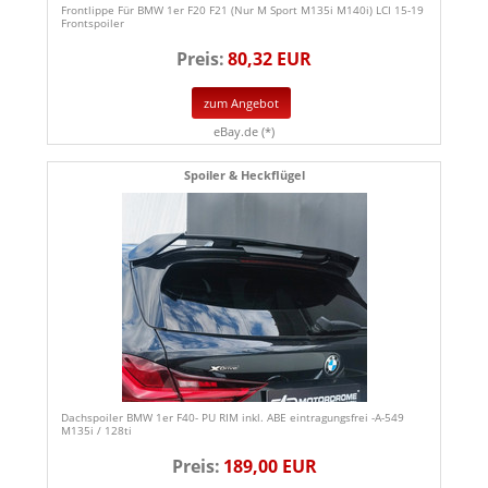
Frontlippe Für BMW 1er F20 F21 (Nur M Sport M135i M140i) LCI 15-19
Frontspoiler
Preis:
80,32 EUR
zum Angebot
eBay.de (*)
Spoiler & Heckflügel
Dachspoiler BMW 1er F40- PU RIM inkl. ABE eintragungsfrei -A-549
M135i / 128ti
Preis:
189,00 EUR