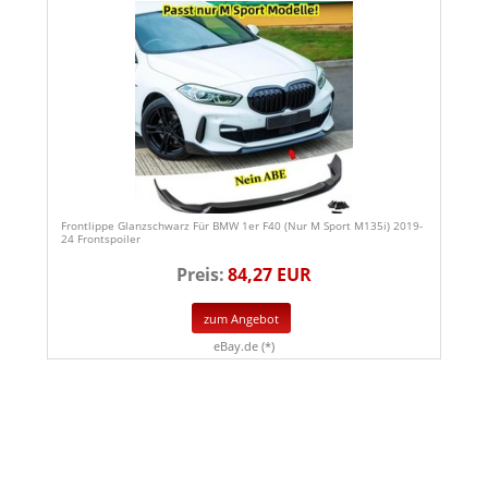
Frontlippe Glanzschwarz Für BMW 1er F40 (Nur M Sport M135i) 2019-
24 Frontspoiler
Preis:
84,27 EUR
zum Angebot
eBay.de (*)