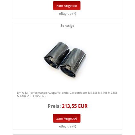
zum Angebot
eBay.de (*)
Sonstige
BMW M Performance Auspuffblende Carbonfaser M135i M140i M235i
M240i Von UKCarbon
Preis:
213,55 EUR
zum Angebot
eBay.de (*)