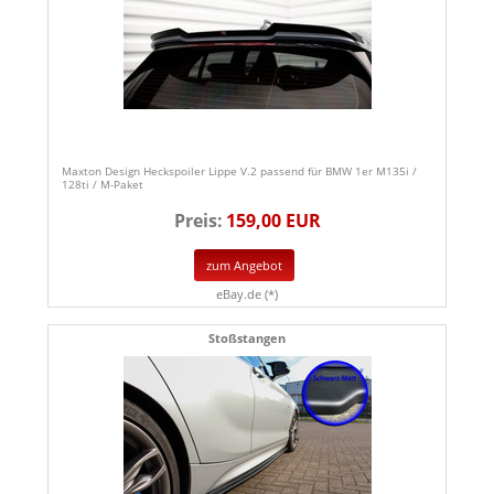
Maxton Design Heckspoiler Lippe V.2 passend für BMW 1er M135i /
128ti / M-Paket
Preis:
159,00 EUR
zum Angebot
eBay.de (*)
Stoßstangen