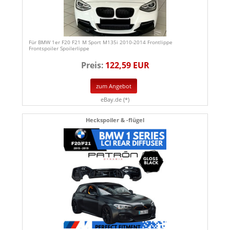
Für BMW 1er F20 F21 M Sport M135i 2010-2014 Frontlippe
Frontspoiler Spoilerlippe
Preis:
122,59 EUR
zum Angebot
eBay.de (*)
Heckspoiler & -flügel