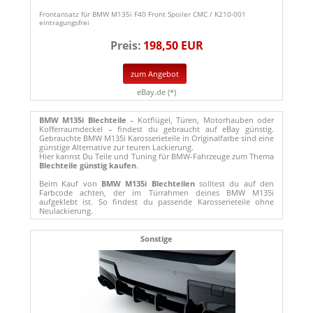
Frontansatz für BMW M135i F40 Front Spoiler CMC / K210-001
eintragungsfrei
Preis:
198,50 EUR
zum Angebot
eBay.de (*)
BMW M135i Blechteile
– Kotflügel, Türen, Motorhauben oder
Kofferraumdeckel – findest du gebraucht auf eBay günstig.
Gebrauchte BMW M135i Karosserieteile in Originalfarbe sind eine
günstige Alternative zur teuren Lackierung.
Hier kannst Du Teile und Tuning für BMW-Fahrzeuge zum Thema
Blechteile günstig kaufen
.
Beim Kauf von
BMW M135i Blechteilen
solltest du auf den
Farbcode achten, der im Türrahmen deines BMW M135i
aufgeklebt ist. So findest du passende Karosserieteile ohne
Neulackierung.
Sonstige