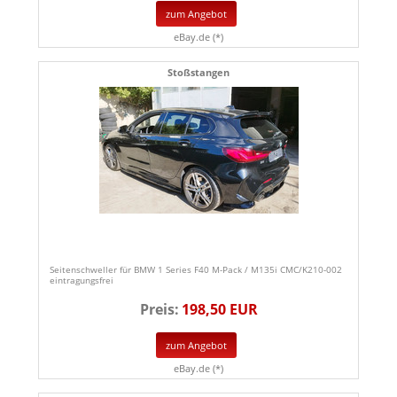
zum Angebot
eBay.de (*)
Stoßstangen
Seitenschweller für BMW 1 Series F40 M-Pack / M135i CMC/K210-002
eintragungsfrei
Preis:
198,50 EUR
zum Angebot
eBay.de (*)