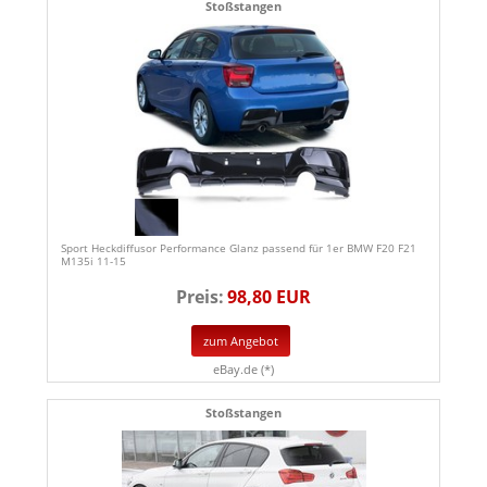
Stoßstangen
Sport Heckdiffusor Performance Glanz passend für 1er BMW F20 F21
M135i 11-15
Preis:
98,80 EUR
zum Angebot
eBay.de (*)
Stoßstangen