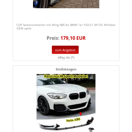
CUP Seitenschweller mit Wing ABS für BMW 1er F20/21 M135i M-Paket
OEM optik
Preis:
179,10 EUR
zum Angebot
eBay.de (*)
Stoßstangen