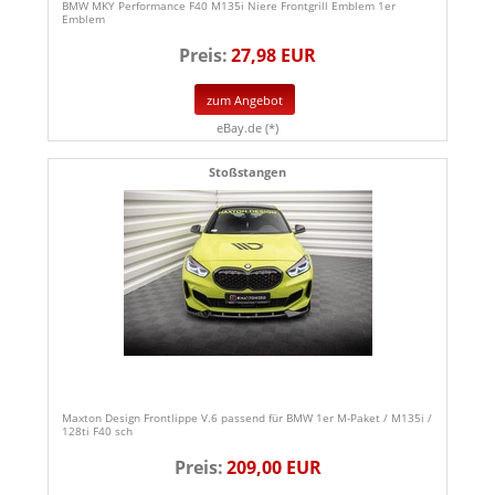
BMW MKY Performance F40 M135i Niere Frontgrill Emblem 1er
Emblem
Preis:
27,98 EUR
zum Angebot
eBay.de (*)
Stoßstangen
Maxton Design Frontlippe V.6 passend für BMW 1er M-Paket / M135i /
128ti F40 sch
Preis:
209,00 EUR