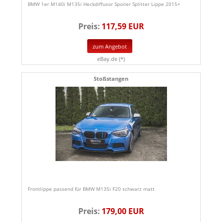
BMW 1er M140i M135i Heckdiffusor Spoiler Splitter Lippe 2015+
Preis:
117,59 EUR
zum Angebot
eBay.de (*)
Stoßstangen
Frontlippe passend für BMW M135i F20 schwarz matt
Preis:
179,00 EUR