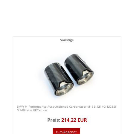
Sonstige
BMW M Performance Auspuffblende Carbonfaser M135i M140i M235i
M240i Von UKCarbon
Preis:
214,22 EUR
zum Angebot