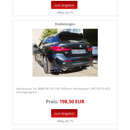
zum Angebot
eBay.de (*)
Stoßstangen
Heckansatz für BMW M135i F40 Diffusor Heckspoiler CMC/K210-003
eintragungsfrei
Preis:
198,50 EUR
zum Angebot
eBay.de (*)