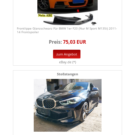
Frontlippe Glanzschwarz Für BMW 1er F20 (Nur M Sport M135i) 2011-
14 Frontspoiler
Preis:
75,03 EUR
zum Angebot
eBay.de (*)
Stoßstangen