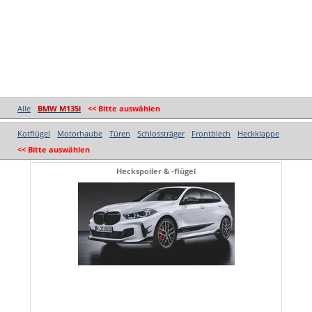
Alle
BMW M135i
<< Bitte auswählen
Kotflügel
Motorhaube
Türen
Schlossträger
Frontblech
Heckklappe
<< Bitte auswählen
Heckspoiler & -flügel