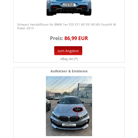
Schwarz Heckdiffusor für BMW 1er F20 F21 M135i M140i Facelift M
Paket 2015
Preis:
86,99 EUR
zum Angebot
eBay.de (*)
Aufkleber & Embleme