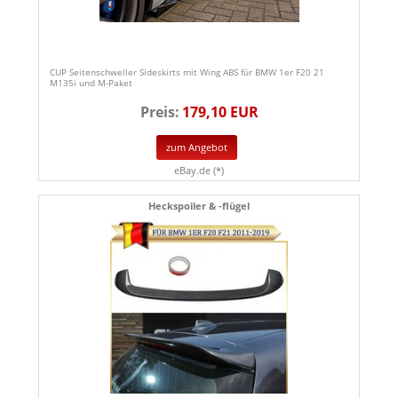
CUP Seitenschweller Sideskirts mit Wing ABS für BMW 1er F20 21
M135i und M-Paket
Preis:
179,10 EUR
zum Angebot
eBay.de (*)
Heckspoiler & -flügel