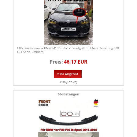
MKY Performance BMW M135i Niere Frontgrill Emblem Halterung F20
F21 Serie Emblem
Preis:
46,17 EUR
zum Angebot
eBay.de (*)
Stoßstangen