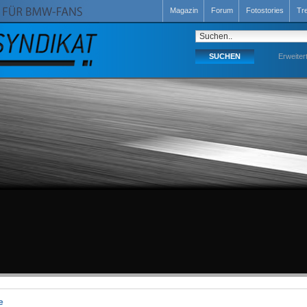
Magazin
Forum
Fotostories
Tr
Erweiter
e