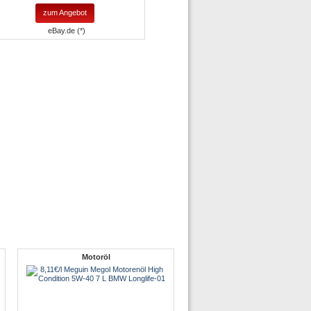
zum Angebot
eBay.de (*)
Motoröl