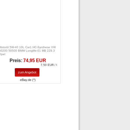
Motoröl 5W-40 10L Car1 HC-Synthese VW
50200 50500 BMW Longlife-01 MB 229.3
Opel
Preis:
74,95 EUR
7.50 EUR / l
zum Angebot
eBay.de (*)