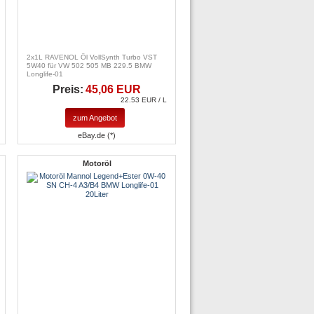
2x1L RAVENOL Öl VollSynth Turbo VST
5W40 für VW 502 505 MB 229.5 BMW
Longlife-01
Preis:
45,06 EUR
22.53 EUR / L
zum Angebot
eBay.de (*)
Motoröl