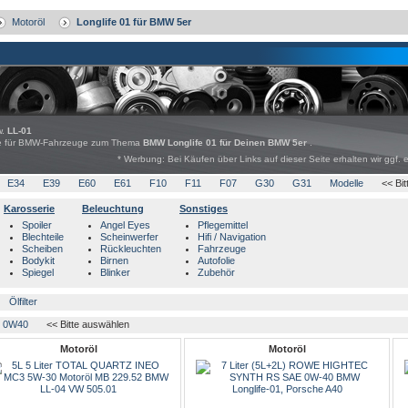
Motoröl
Longlife 01 für BMW 5er
w.
LL-01
bote für BMW-Fahrzeuge zum Thema
BMW Longlife 01 für Deinen BMW 5er
.
* Werbung: Bei Käufen über Links auf dieser Seite erhalten wir ggf. 
E34
E39
E60
E61
F10
F11
F07
G30
G31
Modelle
<< Bi
Karosserie
Beleuchtung
Sonstiges
Spoiler
Angel Eyes
Pflegemittel
Blechteile
Scheinwerfer
Hifi / Navigation
Scheiben
Rückleuchten
Fahrzeuge
Bodykit
Birnen
Autofolie
Spiegel
Blinker
Zubehör
Ölfilter
0W40
<< Bitte auswählen
Motoröl
Motoröl