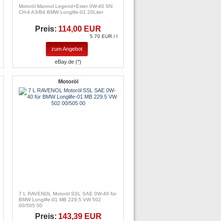
Motoröl Mannol Legend+Ester 0W-40 SN
CH-4 A3/B4 BMW Longlife-01 20Liter
Preis:
114,00 EUR
5.70 EUR / l
zum Angebot
eBay.de (*)
Motoröl
7 L RAVENOL Motoröl SSL SAE 0W-40 für
BMW Longlife-01 MB 229.5 VW 502
00/505 00
Preis:
143,39 EUR