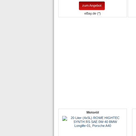
zum Angebot
eBay.de (*)
Motoröl