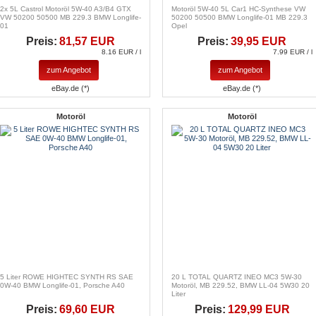
2x 5L Castrol Motoröl 5W-40 A3/B4 GTX
Motoröl 5W-40 5L Car1 HC-Synthese VW
VW 50200 50500 MB 229.3 BMW Longlife-
50200 50500 BMW Longlife-01 MB 229.3
01
Opel
Preis:
81,57 EUR
Preis:
39,95 EUR
8.16 EUR / l
7.99 EUR / l
zum Angebot
zum Angebot
eBay.de (*)
eBay.de (*)
Motoröl
Motoröl
5 Liter ROWE HIGHTEC SYNTH RS SAE
20 L TOTAL QUARTZ INEO MC3 5W-30
0W-40 BMW Longlife-01, Porsche A40
Motoröl, MB 229.52, BMW LL-04 5W30 20
Liter
Preis:
69,60 EUR
Preis:
129,99 EUR