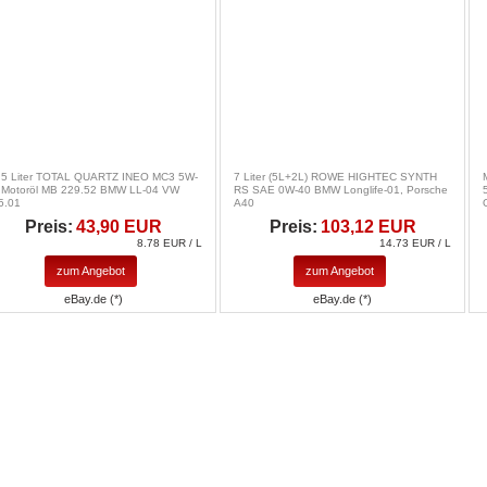
 5 Liter TOTAL QUARTZ INEO MC3 5W-
7 Liter (5L+2L) ROWE HIGHTEC SYNTH
 Motoröl MB 229.52 BMW LL-04 VW
RS SAE 0W-40 BMW Longlife-01, Porsche
5.01
A40
Preis:
43,90 EUR
Preis:
103,12 EUR
8.78 EUR / L
14.73 EUR / L
zum Angebot
zum Angebot
eBay.de (*)
eBay.de (*)