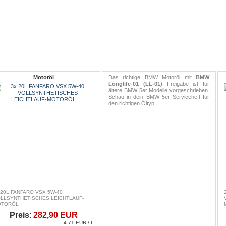
Motoröl
Das richtige BMW Motoröl mit
BMW
Longlife-01 (LL-01)
Freigabe ist für
ältere BMW 5er Modelle vorgeschrieben.
Schau in dein BMW 5er Serviceheft für
den richtigen Öltyp.
 20L FANFARO VSX 5W-40
LLSYNTHETISCHES LEICHTLAUF-
OTORÖL
Preis:
282,90 EUR
4.71 EUR / L