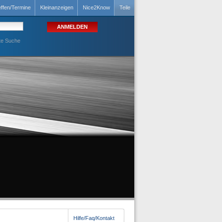
effen/Termine
Kleinanzeigen
Nice2Know
Teile
te Suche
Hilfe/Faq/Kontakt