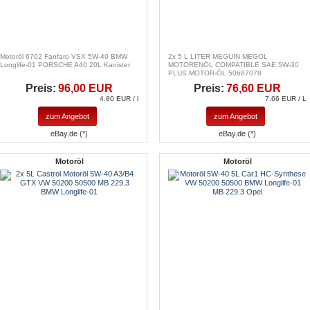
Motoröl 6702 Fanfaro VSX 5W-40 BMW
2x 5 L LITER MEGUIN MEGOL
Longlife-01 PORSCHE A40 20L Kanister
MOTORENÖL COMPATIBLE SAE 5W-30
PLUS MOTOR-ÖL 50687078
Preis:
96,00 EUR
Preis:
76,60 EUR
4.80 EUR / l
7.66 EUR / L
zum Angebot
zum Angebot
eBay.de (*)
eBay.de (*)
Motoröl
Motoröl