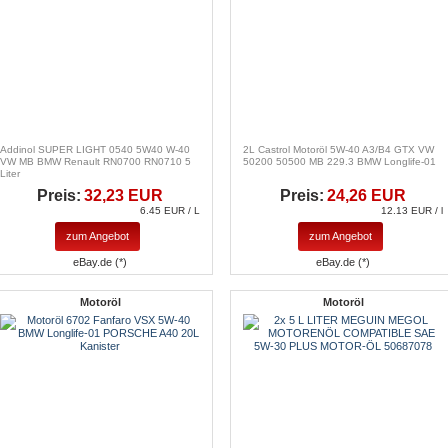
Addinol SUPER LIGHT 0540 5W40 W-40
2L Castrol Motoröl 5W-40 A3/B4 GTX VW
VW MB BMW Renault RN0700 RN0710 5
50200 50500 MB 229.3 BMW Longlife-01
Liter
Preis:
32,23 EUR
Preis:
24,26 EUR
6.45 EUR / L
12.13 EUR / l
zum Angebot
zum Angebot
eBay.de (*)
eBay.de (*)
Motoröl
Motoröl