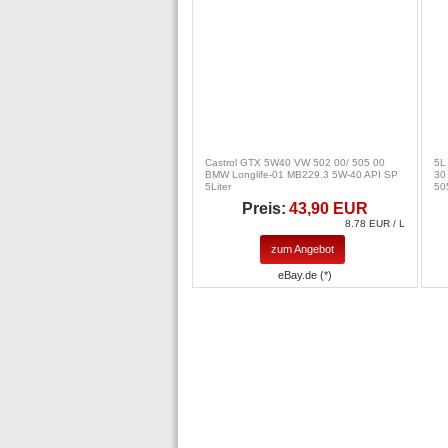
Castrol GTX 5W40 VW 502 00/ 505 00
5L
BMW Longlife-01 MB229.3 5W-40 API SP
30
5Liter
50
Preis:
43,90 EUR
8.78 EUR / L
zum Angebot
eBay.de (*)