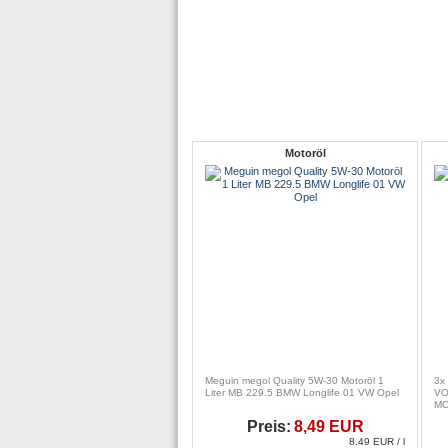
Motoröl
Meguin megol Quality 5W-30 Motoröl 1
3x
Liter MB 229.5 BMW Longlife 01 VW Opel
VO
M
Preis:
8,49 EUR
8.49 EUR / l