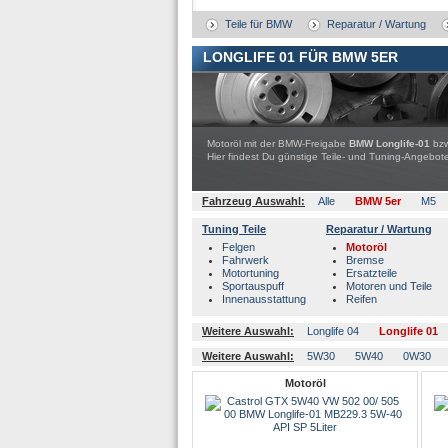
Teile für BMW
Reparatur / Wartung
LONGLIFE 01 FÜR BMW 5ER
Motoröl mit der BMW-Freigabe
BMW Longlife-01
bz
Hier findest Du günstige Teile- und Tuning-Ange
Fahrzeug Auswahl:
Alle
BMW 5er
M5
Tuning Teile
Reparatur / Wartung
Felgen
Motoröl
Fahrwerk
Bremse
Motortuning
Ersatzteile
Sportauspuff
Motoren und Teile
Innenausstattung
Reifen
Weitere Auswahl:
Longlife 04
Longlife 01
Weitere Auswahl:
5W30
5W40
0W30
Motoröl