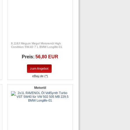
8,11€/l Meguin Megol Motorenöl High
Condition 5W-40 7 L BMW Longlife-01
Preis:
56,80 EUR
zum Angebot
eBay.de (*)
Motoröl