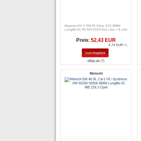
Mapetrol A5 V 0W-30 Volvo VCC BMW
Longlife-01 FE API ACEA 6x1 Liter = 6 Liter
Preis:
52,43 EUR
8.74 EUR / L
zum Angebot
eBay.de (*)
Motoröl