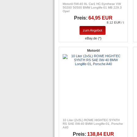
Motoröl 5W-40 8L Car1 HC-Synthese VW
50200 50500 BMW Longlife-01 MB 229.3
Opel
Preis:
64,95 EUR
8.12 EUR / l
zum Angebot
eBay.de (*)
Motoröl
10 Liter (2x5L) ROWE HIGHTEC SYNTH
RS SAE 0W-40 BMW Longlife-01, Porsche
A40
Preis:
138,84 EUR