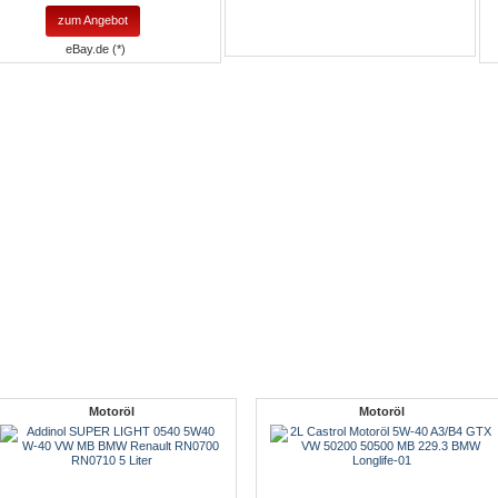
zum Angebot
eBay.de (*)
Motoröl
Motoröl