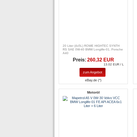
20 Liter (4x5L) ROWE HIGHTEC SYNTH
RS SAE 0W-40 BMW Longlife-01, Porsche
A40
Preis:
260,32 EUR
13.02 EUR / L
zum Angebot
eBay.de (*)
Motoröl