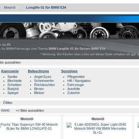
Motoröl
Longlife 01 für BMW E34
w.
LL-01
bote für BMW-Fahrzeuge zum Thema
BMW Longlife 01 für Deinen BMW E34
.
* Werbung: Bei Käufen über Links auf dieser Seite erhalten wir ggf. 
itte auswählen
Karosserie
Beleuchtung
Sonstiges
Spoiler
Angel Eyes
Pflegemittel
Blechteile
Scheinwerfer
Hifi / Navigation
Scheiben
Rückleuchten
Fahrzeuge
Bodykit
Birnen
Autofolie
Spiegel
Blinker
Zubehör
Ölfilter
0W40
<< Bitte auswählen
Motoröl
Motoröl