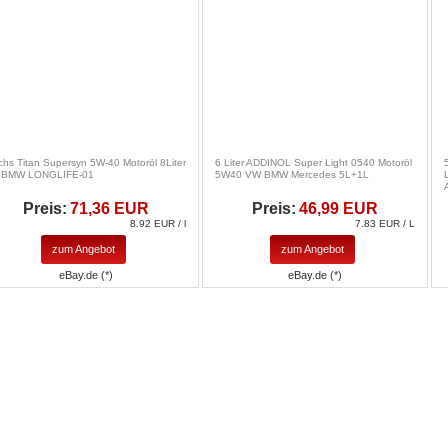
chs Titan Supersyn 5W-40 Motoröl 8Liter
6 Liter ADDINOL Super Light 0540 Motoröl
r BMW LONGLIFE-01
5W40 VW BMW Mercedes 5L+1L
Preis:
71,36 EUR
Preis:
46,99 EUR
8.92 EUR / l
7.83 EUR / L
zum Angebot
zum Angebot
eBay.de (*)
eBay.de (*)