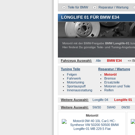
Teile für BMW
Reparatur / Wartung
LONGLIFE 01 FÜR BMW E34
Motoröl mit der BMW-Freigabe
BMW Longlife-01
bz
Hier findest Du günstige Teile- und Tuning-Ange
Fahrzeug Auswahl:
Alle
BMW E34
<< B
Tuning Teile
Reparatur / Wartung
Felgen
Motoröl
Fahrwerk
Bremse
Motortuning
Ersatzteile
Sportauspuff
Motoren und Teile
Innenausstattung
Reifen
Weitere Auswahl:
Longlife 04
Longlife 01
Weitere Auswahl:
5W30
5W40
0W30
Motoröl