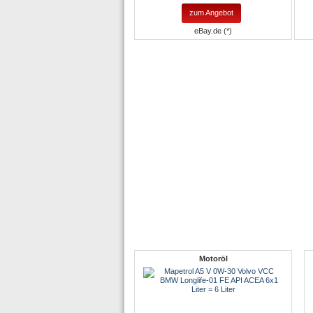
zum Angebot
eBay.de (*)
Motoröl