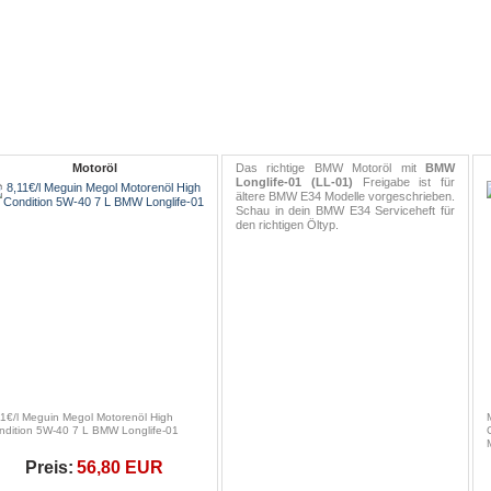
Motoröl
Das richtige BMW Motoröl mit
BMW
Longlife-01 (LL-01)
Freigabe ist für
ältere BMW E34 Modelle vorgeschrieben.
Schau in dein BMW E34 Serviceheft für
den richtigen Öltyp.
11€/l Meguin Megol Motorenöl High
ndition 5W-40 7 L BMW Longlife-01
Preis:
56,80 EUR