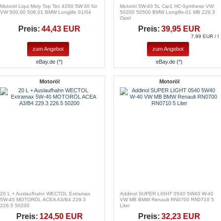
Motoröl Liqui Moly Top Tec 4200 5W-30 für
Motoröl 5W-40 5L Car1 HC-Synthese VW
VW 500.00 506.01 BMW Longlife 01/04
50200 50500 BMW Longlife-01 MB 229.3
Opel
Preis:
44,43 EUR
Preis:
39,95 EUR
7.99 EUR / l
zum Angebot
zum Angebot
eBay.de (*)
eBay.de (*)
Motoröl
Motoröl
20 L + Auslaufhahn WECTOL Extramax
Addinol SUPER LIGHT 0540 5W40 W-40
5W-40 MOTORÖL ACEA A3/B4 229.3
VW MB BMW Renault RN0700 RN0710 5
226.5 50200
Liter
Preis:
124,50 EUR
Preis:
32,23 EUR