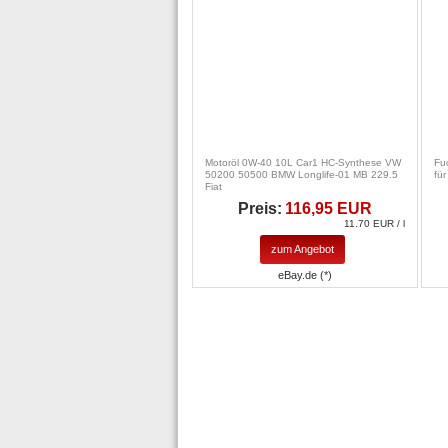
Motoröl 0W-40 10L Car1 HC-Synthese VW
Fu
50200 50500 BMW Longlife-01 MB 229.5
fü
Fiat
Preis:
116,95 EUR
11.70 EUR / l
zum Angebot
eBay.de (*)