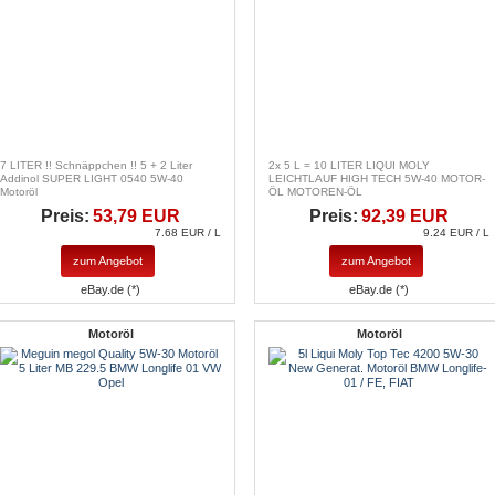
7 LITER !! Schnäppchen !! 5 + 2 Liter
2x 5 L = 10 LITER LIQUI MOLY
Addinol SUPER LIGHT 0540 5W-40
LEICHTLAUF HIGH TECH 5W-40 MOTOR-
Motoröl
ÖL MOTOREN-ÖL
Preis:
53,79 EUR
Preis:
92,39 EUR
7.68 EUR / L
9.24 EUR / L
zum Angebot
zum Angebot
eBay.de (*)
eBay.de (*)
Motoröl
Motoröl