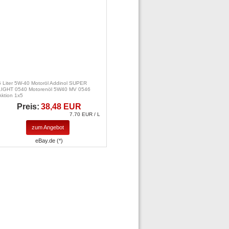
5 Liter 5W-40 Motoröl Addinol SUPER
LIGHT 0540 Motorenöl 5W40 MV 0546
Aktion 1x5
Preis:
38,48 EUR
7.70 EUR / L
zum Angebot
eBay.de (*)