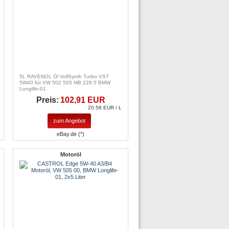
5L RAVENOL Öl VollSynth Turbo VST
5W40 für VW 502 505 MB 229.5 BMW
Longlife-01
Preis:
102,91 EUR
20.58 EUR / L
zum Angebot
eBay.de (*)
Motoröl