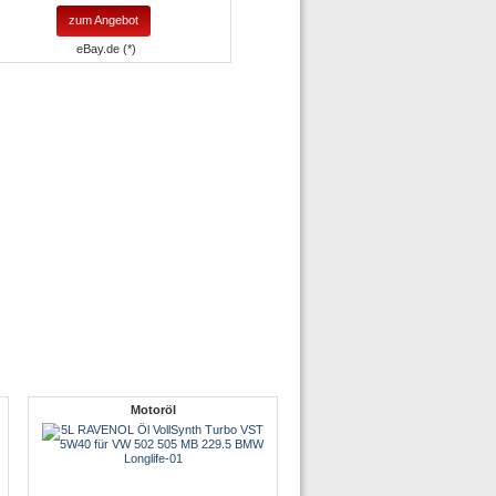
zum Angebot
eBay.de (*)
Motoröl