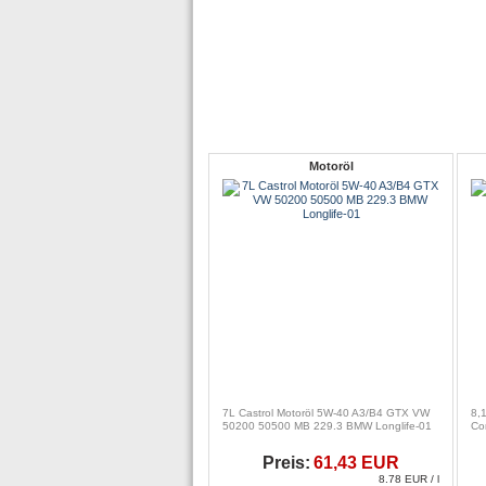
Motoröl
7L Castrol Motoröl 5W-40 A3/B4 GTX VW
8,
50200 50500 MB 229.3 BMW Longlife-01
Co
Preis:
61,43 EUR
8.78 EUR / l