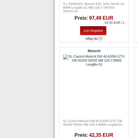
5 L RAVENOL Motoröl SSL SAE 0W-40 für
BMW Longlife-01 MB 229.5 VW 502
00/505 00
Preis:
97,49 EUR
19.50 EUR / L
zum Angebot
eBay.de (*)
Motoröl
5L Castrol Motoröl 5W-40 A3/B4 GTX VW
50200 50500 MB 229.3 BMW Longlife-01
Preis:
42,35 EUR