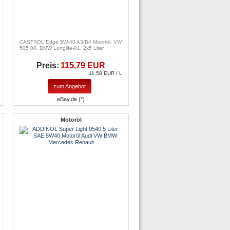
CASTROL Edge 5W-40 A3/B4 Motoröl, VW
505 00, BMW Longlife-01, 2x5 Liter
Preis:
115,79 EUR
11.58 EUR / L
zum Angebot
eBay.de (*)
Motoröl