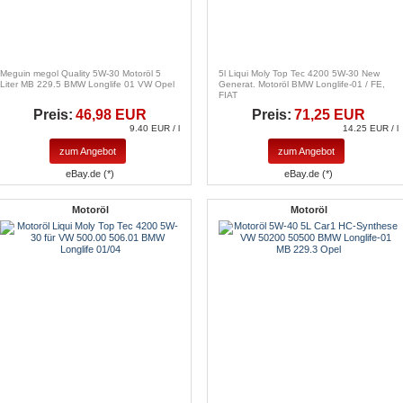
Meguin megol Quality 5W-30 Motoröl 5
5l Liqui Moly Top Tec 4200 5W-30 New
Liter MB 229.5 BMW Longlife 01 VW Opel
Generat. Motoröl BMW Longlife-01 / FE,
FIAT
Preis:
46,98 EUR
Preis:
71,25 EUR
9.40 EUR / l
14.25 EUR / l
zum Angebot
zum Angebot
eBay.de (*)
eBay.de (*)
Motoröl
Motoröl