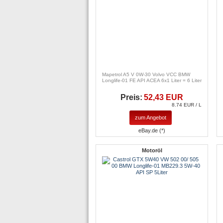
Mapetrol A5 V 0W-30 Volvo VCC BMW
Longlife-01 FE API ACEA 6x1 Liter = 6 Liter
Preis:
52,43 EUR
8.74 EUR / L
zum Angebot
eBay.de (*)
Motoröl