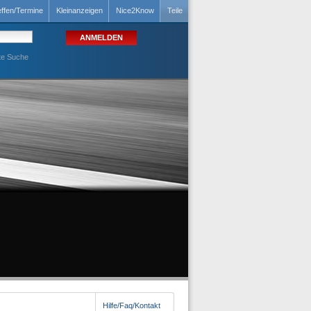
effen/Termine
Kleinanzeigen
Nice2Know
Teile
te Suche
Hilfe/Faq/Kontakt