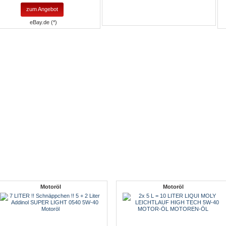
zum Angebot
eBay.de (*)
Motoröl
Motoröl