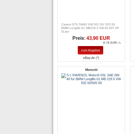
Castrol GTX 5W40 VW 502 00/ 505 00
BMW Longlife-01 MB229.3 5W-40 API SP
5Liter
Preis:
43,90 EUR
8.78 EUR / L
zum Angebot
eBay.de (*)
Motoröl