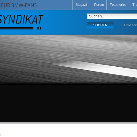
Magazin
Forum
Fotostories
Tr
Erweiter
e