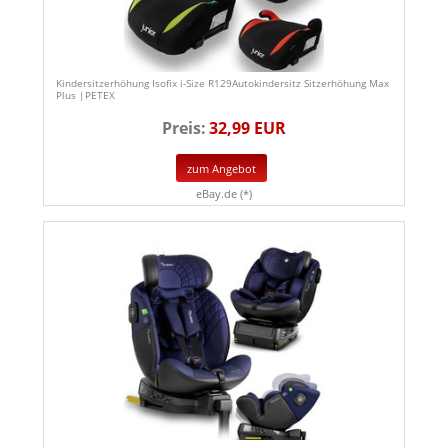
Kindersitzerhöhung Isofix i-Size R129Autokindersitz Sitzerhöhung Max
Plus |PETEX
Preis:
32,99 EUR
zum Angebot
eBay.de (*)