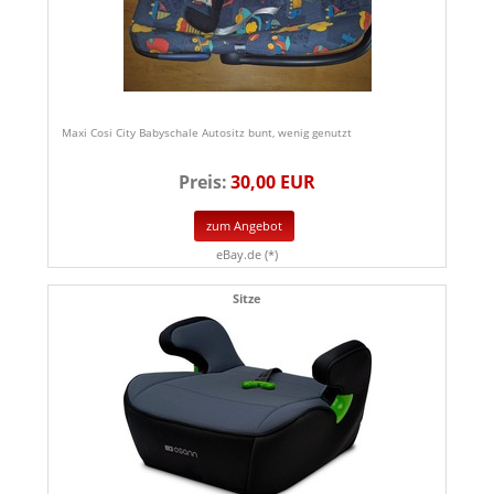
Maxi Cosi City Babyschale Autositz bunt, wenig genutzt
Preis:
30,00 EUR
zum Angebot
eBay.de (*)
Sitze