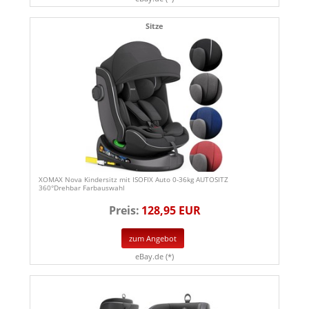
Sitze
XOMAX Nova Kindersitz mit ISOFIX Auto 0-36kg AUTOSITZ
360°Drehbar Farbauswahl
Preis:
128,95 EUR
zum Angebot
eBay.de (*)