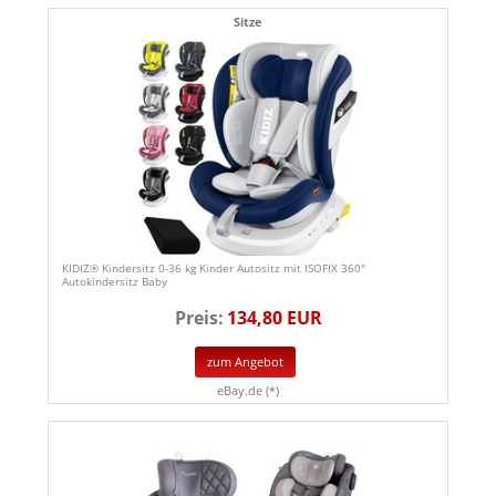
Sitze
KIDIZ® Kindersitz 0-36 kg Kinder Autositz mit ISOFIX 360°
Autokindersitz Baby
Preis:
134,80 EUR
zum Angebot
eBay.de (*)