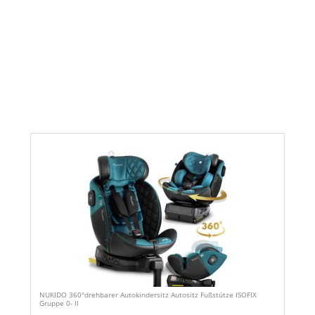
NUKIDO 360°drehbarer Autokindersitz Autositz Fußstütze ISOFIX
Gruppe 0- II