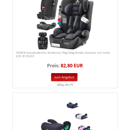
KIDIZ® Autokindersitz Kindersitz 9kg-36kg Kinder Autositz mit Isofix
ECE R129/03
Preis:
82,80 EUR
zum Angebot
eBay.de (*)