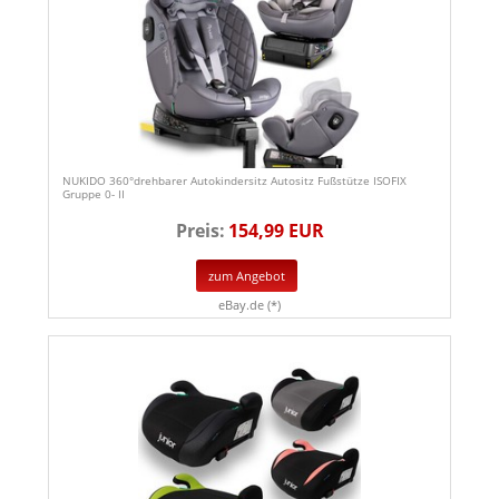
NUKIDO 360°drehbarer Autokindersitz Autositz Fußstütze ISOFIX
Gruppe 0- II
Preis:
154,99 EUR
zum Angebot
eBay.de (*)