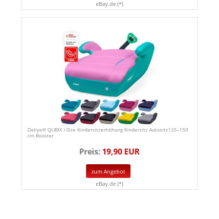
eBay.de (*)
Daliya® QUBIX i-Size Kindersitzerhöhung Kindersitz Autositz125–150
cm Booster
Preis:
19,90 EUR
zum Angebot
eBay.de (*)