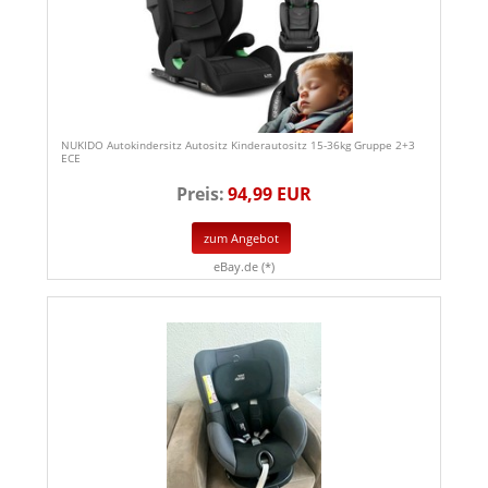
NUKIDO Autokindersitz Autositz Kinderautositz 15-36kg Gruppe 2+3
ECE
Preis:
94,99 EUR
zum Angebot
eBay.de (*)