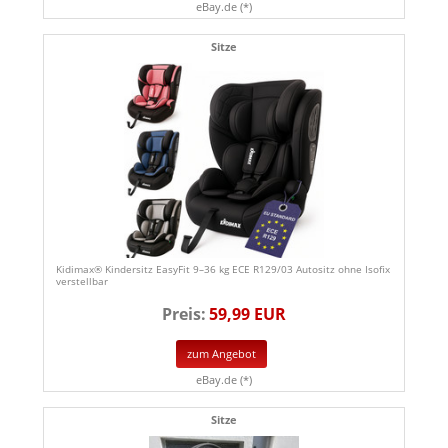
eBay.de (*)
Sitze
Kidimax® Kindersitz EasyFit 9–36 kg ECE R129/03 Autositz ohne Isofix
verstellbar
Preis:
59,99 EUR
zum Angebot
eBay.de (*)
Sitze