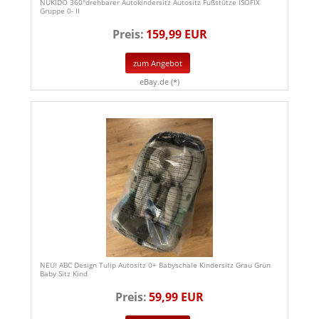
NUKIDO 360°drehbarer Autokindersitz Autositz Fußstütze ISOFIX
Gruppe 0- II
Preis:
159,99 EUR
zum Angebot
eBay.de (*)
NEU! ABC Design Tulip Autositz 0+ Babyschale Kindersitz Grau Grün
Baby Sitz Kind
Preis:
59,99 EUR