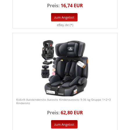
Preis:
16,74 EUR
zum Angebot
eBay.de (*)
Kidiz® Autokindersitz Autositz Kinderautositz 9-36 kg Gruppe 1+2+3
Kindersitz
Preis:
62,80 EUR
zum Angebot