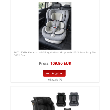
360° ISOFIX Kindersitz 0–36 kg drehbar Gruppe 0+1/2/3 Auto Baby Sitz
G402 Grau
Preis:
109,90 EUR
zum Angebot
eBay.de (*)