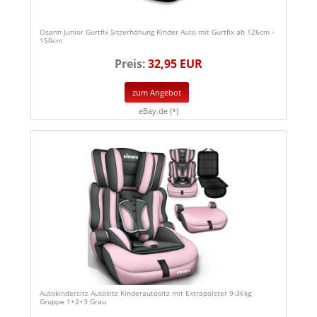
Osann Junior Gurtfix Sitzerhöhung Kinder Auto mit Gurtfix ab 126cm -
150cm
Preis:
32,95 EUR
zum Angebot
eBay.de (*)
Autokindersitz Autositz Kinderautositz mit Extrapolster 9-36kg
Gruppe 1+2+3 Grau