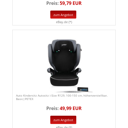
Preis:
59,79 EUR
zum Angebot
eBay.de (*)
Auto Kindersitz Autositz i-Size R129, 100-150 cm, höhenverstellbar,
Basic|PETEX
Preis:
49,99 EUR
zum Angebot
eBay.de (*)