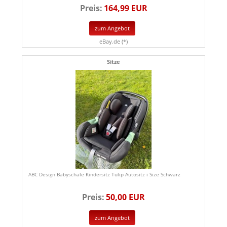
Preis:
164,99 EUR
zum Angebot
eBay.de (*)
Sitze
ABC Design Babyschale Kindersitz Tulip Autositz i Size Schwarz
Preis:
50,00 EUR
zum Angebot