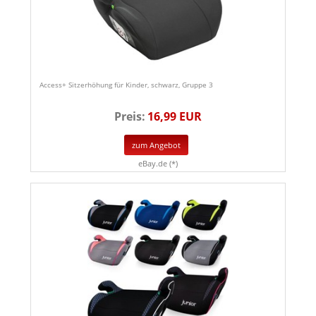
Access+ Sitzerhöhung für Kinder, schwarz, Gruppe 3
Preis:
16,99 EUR
zum Angebot
eBay.de (*)