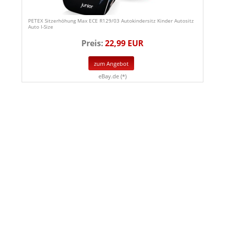
PETEX Sitzerhöhung Max ECE R129/03 Autokindersitz Kinder Autositz
Auto I-Size
Preis:
22,99 EUR
zum Angebot
eBay.de (*)