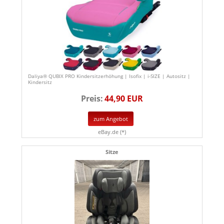
Daliya® QUBIX PRO Kindersitzerhöhung | Isofix | i-SIZE | Autositz |
Kindersitz
Preis:
44,90 EUR
zum Angebot
eBay.de (*)
Sitze