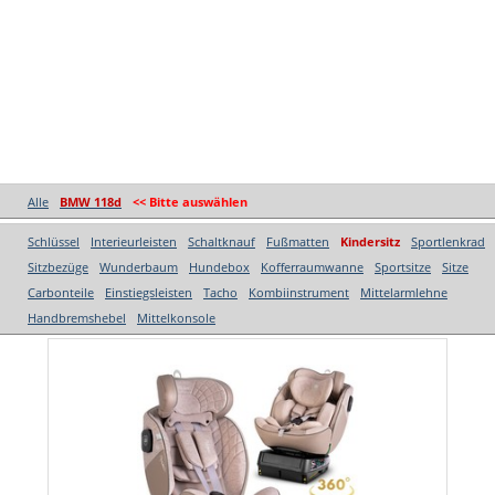
Alle
BMW 118d
<< Bitte auswählen
Schlüssel
Interieurleisten
Schaltknauf
Fußmatten
Kindersitz
Sportlenkrad
Sitzbezüge
Wunderbaum
Hundebox
Kofferraumwanne
Sportsitze
Sitze
Carbonteile
Einstiegsleisten
Tacho
Kombiinstrument
Mittelarmlehne
Handbremshebel
Mittelkonsole