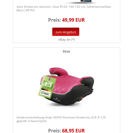
Auto Kindersitz Autositz i-Size R129, 100-150 cm, höhenverstellbar,
Basic|PETEX
Preis:
49,99 EUR
zum Angebot
eBay.de (*)
Sitze
Kindersitzerhöhung Andy ISOFIX Premium Kindersitz ECE R 129
geprüft schwarz/pink
Preis:
68,95 EUR