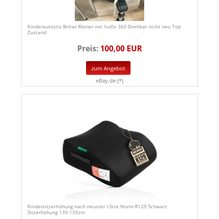
Kinderautositz Britax Römer mit Isofix 360 Drehbar nicht neu Top
Zustand
Preis:
100,00 EUR
zum Angebot
eBay.de (*)
Kindersitzerhöhung nach neuster i-Size Norm R129 Schwarz
Sitzerhöhung 135-150cm