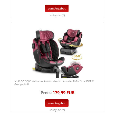
zum Angebot
eBay.de (*)
NUKIDO 360°drehbarer Autokindersitz Autositz Fußstütze ISOFIX
Gruppe 0- II
Preis:
179,99 EUR
zum Angebot
eBay.de (*)