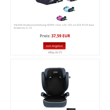
YALION Kindersitzerhöhung ISOFIX i-Size 125–150 cm ECE R129 Auto
Kindersitz 6–10
Preis:
37,59 EUR
zum Angebot
eBay.de (*)