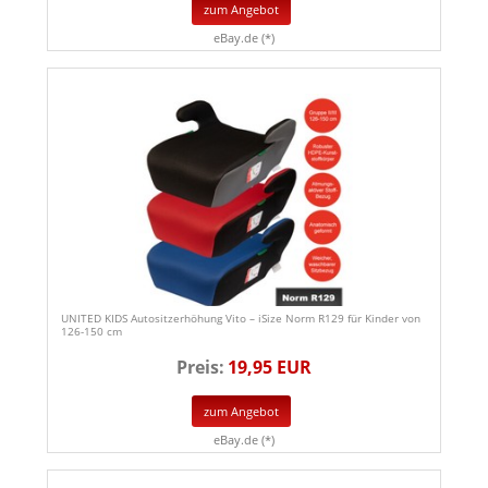
zum Angebot
eBay.de (*)
UNITED KIDS Autositzerhöhung Vito – iSize Norm R129 für Kinder von
126-150 cm
Preis:
19,95 EUR
zum Angebot
eBay.de (*)