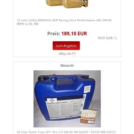
10 Liter (2x5L) RAVENOL RUP Racing Ultra Performance SAE 5W-40,
BMW LL-04, MB
Preis:
189,10 EUR
18.91 EUR / L
zum Angebot
eBay.de (*)
Motoröl
20 Liter Fuchs Titan GT1 Pro C-3 5W-30 VW 50400 / 50700 MB 229.51