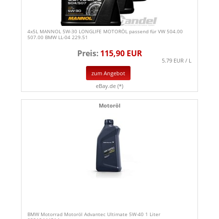
4x5L MANNOL 5W-30 LONGLIFE MOTORÖL passend für VW 504.00
507.00 BMW LL-04 229.51
Preis:
115,90 EUR
5.79 EUR / L
zum Angebot
eBay.de (*)
Motoröl
BMW Motorrad Motoröl Advantec Ultimate 5W-40 1 Liter