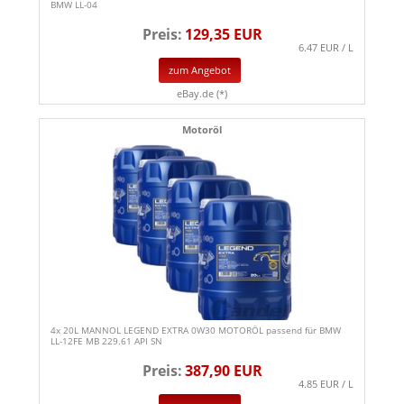
BMW LL-04
Preis:
129,35 EUR
6.47 EUR / L
zum Angebot
eBay.de (*)
Motoröl
4x 20L MANNOL LEGEND EXTRA 0W30 MOTORÖL passend für BMW
LL-12FE MB 229.61 API SN
Preis:
387,90 EUR
4.85 EUR / L