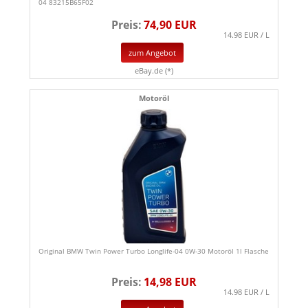
04 83215B65F02
Preis:
74,90 EUR
14.98 EUR / L
zum Angebot
eBay.de (*)
Motoröl
Original BMW Twin Power Turbo Longlife-04 0W-30 Motoröl 1l Flasche
Preis:
14,98 EUR
14.98 EUR / L