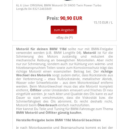
6L 6 Liter ORIGINAL BMW Motoröl Öl 5W30 Twin Power Turbo
LongLife-04 83212465849
Preis:
90,90 EUR
15.15 EUR / L
zum Angebot
eBay.de (*)
Motoröl für deinen BMW 118d
sollte nur mit BMW-Freigabe
verwendet werden (z.B. BMW Longlife 04).
Motoröl
ist für die
Schmierung des Motors zuständig und reduziert die
mechanische Reibung an beweglichen Motorteilen. Aber nicht
nur zur Schmierung, sondern auch zur Kühlung von wärme- und
hitzebeanspruchten Teilen sowie zum Korrosionsschutz trägt das
richtige Motoröl einen essenziellen Beitrag bei. Der
richtige
Wechsel des Motoröls
sorgt zudem dafür, dass Rückstände aus
der Verbrennung – etwa Rußrückstände, metallischer Abrieb,
Wasser oder Schwefeloxide – aus dem Motorkreislauf entfernt
werden. Beim Motorölwechsel muss das alte Motoröl komplett
entfernt,
Ölfilter
unter Umständen erneuert und frisches Öl neu
eingefüllt werden. Je nach Alter und Qualität des Öls kann es auf
Dauer so stark verschmutzen, dass die Viskosität bzw. die
Schmierfähigkeit des Öls abnimmt. Es reicht deshalb nicht,
Motoröl beim
Ölverbrauch
einfach nachzufüllen.
Hier kannst Du Teile und Tuning für BMW-Fahrzeuge zum Thema
BMW Motoröl und Ölfilter günstig kaufen
.
Herstellerfreigabe beim BMW 118d Motoröl beachten
Je nach Motorbauweise und Beanspruchung kommt es bei der