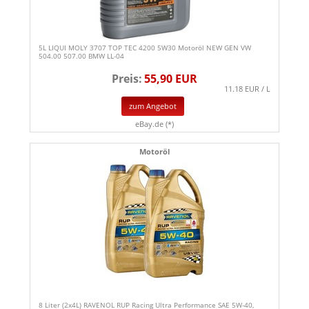
5L LIQUI MOLY 3707 TOP TEC 4200 5W30 Motoröl NEW GEN VW
504.00 507.00 BMW LL-04
Preis:
55,90 EUR
11.18 EUR / L
zum Angebot
eBay.de (*)
Motoröl
8 Liter (2x4L) RAVENOL RUP Racing Ultra Performance SAE 5W-40,