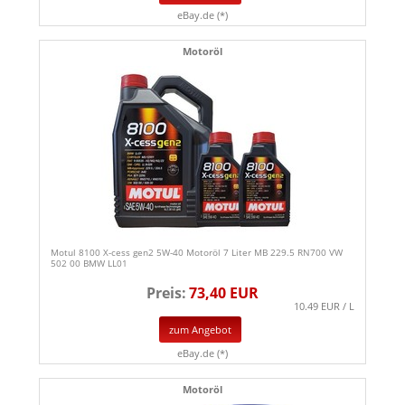
eBay.de (*)
Motoröl
Motul 8100 X-cess gen2 5W-40 Motoröl 7 Liter MB 229.5 RN700 VW
502 00 BMW LL01
Preis:
73,40 EUR
10.49 EUR / L
zum Angebot
eBay.de (*)
Motoröl