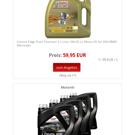
Castrol Edge Fluid Titanium 5 L Liter 5W-30 LL Motor-Öl für VAG BMW
Mercedes
Preis:
59,95 EUR
11.99 EUR / L
zum Angebot
eBay.de (*)
Motoröl