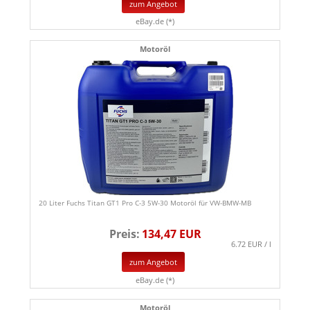
zum Angebot
eBay.de (*)
Motoröl
20 Liter Fuchs Titan GT1 Pro C-3 5W-30 Motoröl für VW-BMW-MB
Preis:
134,47 EUR
6.72 EUR / l
zum Angebot
eBay.de (*)
Motoröl