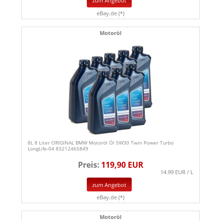
zum Angebot
eBay.de (*)
Motoröl
8L 8 Liter ORIGINAL BMW Motoröl Öl 5W30 Twin Power Turbo
LongLife-04 83212465849
Preis:
119,90 EUR
14.99 EUR / L
zum Angebot
eBay.de (*)
Motoröl