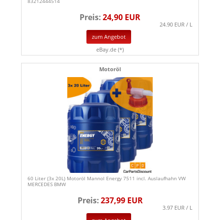
83212444514
Preis:
24,90 EUR
24.90 EUR / L
zum Angebot
eBay.de (*)
Motoröl
60 Liter (3x 20L) Motoröl Mannol Energy 7511 incl. Auslaufhahn VW
MERCEDES BMW
Preis:
237,99 EUR
3.97 EUR / L