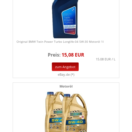
Original BMW Twin Power Turbo Longlife-04 5W-30 Motoröl 1l
Preis:
15,08 EUR
15.08 EUR / L
zum Angebot
eBay.de (*)
Motoröl