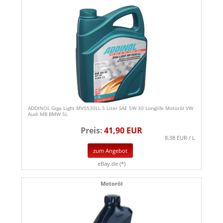
ADDINOL Giga Light MV0530LL 5 Liter SAE 5W-30 Longlife Motoröl VW
Audi MB BMW 5L
Preis:
41,90 EUR
8.38 EUR / L
zum Angebot
eBay.de (*)
Motoröl