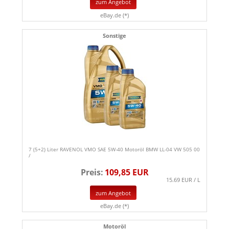
zum Angebot
eBay.de (*)
Sonstige
7 (5+2) Liter RAVENOL VMO SAE 5W-40 Motoröl BMW LL-04 VW 505 00
/
Preis:
109,85 EUR
15.69 EUR / L
zum Angebot
eBay.de (*)
Motoröl