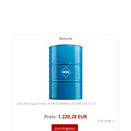
Motoröl
208L Aral SuperTronic K 5W-30 BMW LL-04 MB 229.51 C3
Preis:
1.229,28 EUR
5.91 EUR / l
zum Angebot