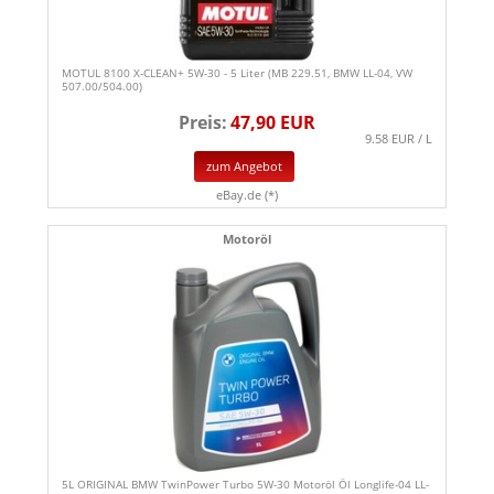
MOTUL 8100 X-CLEAN+ 5W-30 - 5 Liter (MB 229.51, BMW LL-04, VW
507.00/504.00)
Preis:
47,90 EUR
9.58 EUR / L
zum Angebot
eBay.de (*)
Motoröl
5L ORIGINAL BMW TwinPower Turbo 5W-30 Motoröl Öl Longlife-04 LL-