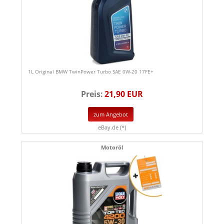
1L Original BMW TwinPower Turbo SAE 0W-20 17FE+
Preis:
21,90 EUR
zum Angebot
eBay.de (*)
Motoröl