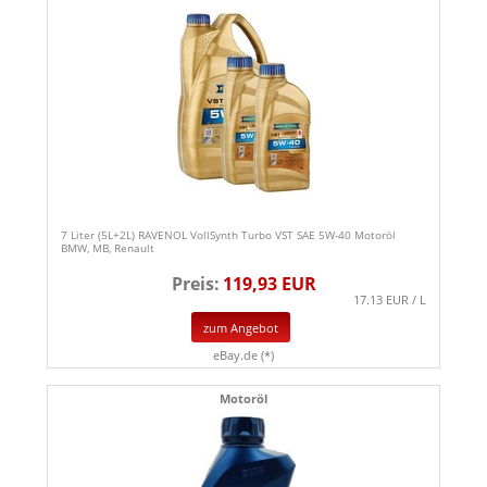
7 Liter (5L+2L) RAVENOL VollSynth Turbo VST SAE 5W-40 Motoröl
BMW, MB, Renault
Preis:
119,93 EUR
17.13 EUR / L
zum Angebot
eBay.de (*)
Motoröl