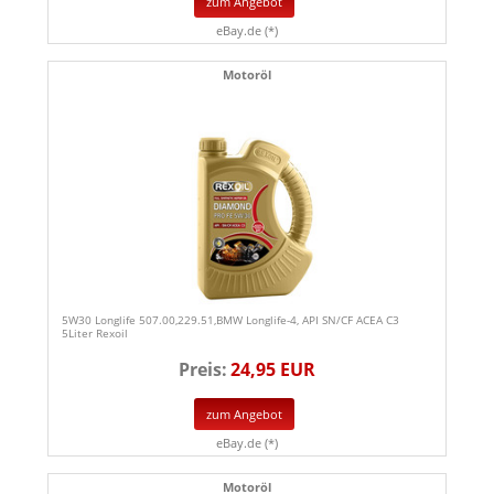
zum Angebot
eBay.de (*)
Motoröl
5W30 Longlife 507.00,229.51,BMW Longlife-4, API SN/CF ACEA C3
5Liter Rexoil
Preis:
24,95 EUR
zum Angebot
eBay.de (*)
Motoröl