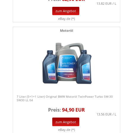
13.82 EUR / L
zum Angebot
eBay.de (*)
Motoröl
7 Liter (5+1+1 Liter) Original BMW Motoröl TwinPower Turbo 5W-30
5W30 LL 04
Preis:
94,90 EUR
13.56 EUR / L
zum Angebot
eBay.de (*)