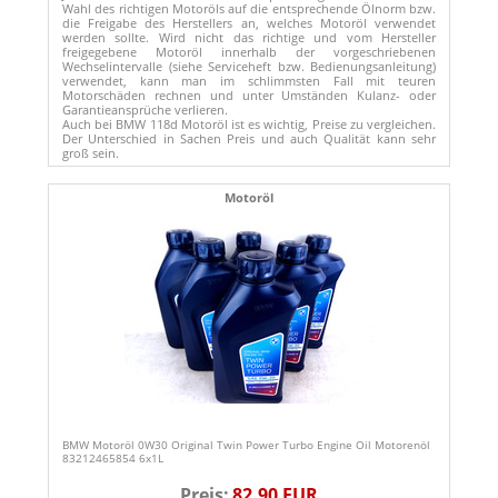
Wahl des richtigen Motoröls auf die entsprechende Ölnorm bzw.
die Freigabe des Herstellers an, welches Motoröl verwendet
werden sollte. Wird nicht das richtige und vom Hersteller
freigegebene Motoröl innerhalb der vorgeschriebenen
Wechselintervalle (siehe Serviceheft bzw. Bedienungsanleitung)
verwendet, kann man im schlimmsten Fall mit teuren
Motorschäden rechnen und unter Umständen Kulanz- oder
Garantieansprüche verlieren.
Auch bei BMW 118d Motoröl ist es wichtig, Preise zu vergleichen.
Der Unterschied in Sachen Preis und auch Qualität kann sehr
groß sein.
Motoröl
BMW Motoröl 0W30 Original Twin Power Turbo Engine Oil Motorenöl
83212465854 6x1L
Preis:
82,90 EUR