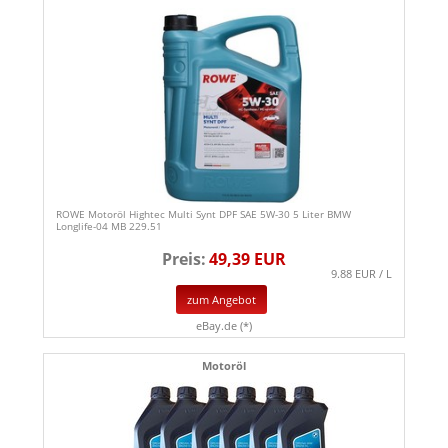
ROWE Motoröl Hightec Multi Synt DPF SAE 5W-30 5 Liter BMW
Longlife-04 MB 229.51
Preis:
49,39 EUR
9.88 EUR / L
zum Angebot
eBay.de (*)
Motoröl