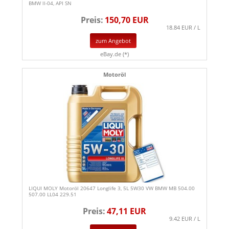
BMW ll-04, API SN
Preis:
150,70 EUR
18.84 EUR / L
zum Angebot
eBay.de (*)
Motoröl
LIQUI MOLY Motoröl 20647 Longlife 3, 5L 5W30 VW BMW MB 504.00
507.00 LL04 229.51
Preis:
47,11 EUR
9.42 EUR / L