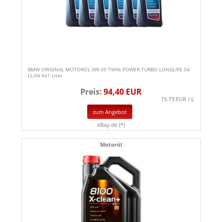
BMW ORIGINAL MOTORÖL 0W-30 TWIN POWER TURBO LONGLIFE 04
LL-04 6x1 Liter
Preis:
94,40 EUR
15.73 EUR / L
zum Angebot
eBay.de (*)
Motoröl