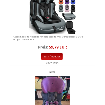
Autokindersitz Autositz Kinderautositz mit Extrapolster 9-36kg
Gruppe 1+2+3 ECE
Preis:
59,79 EUR
zum Angebot
eBay.de (*)
Sitze