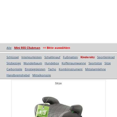
Alle
Mini R55 Cllubman
<< Bitte auswählen
Schlüssel
Interieurleisten
Schaltknauf
Fußmatten
Kindersitz
Sportlenkrad
Sitzbezüge
Wunderbaum
Hundebox
Kofferraumwanne
Sportsitze
Sitze
Carbonteile
Einstiegsleisten
Tacho
Kombiinstrument
Mittelarmlehne
Handbremshebel
Mittelkonsole
Sitze