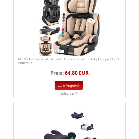
KIDIZ® Autokindersitz Autositz Kinderautositz 9-36 kg Gruppe 1+2+3
Kindersitz
Preis:
64,80 EUR
zum Angebot
eBay.de (*)