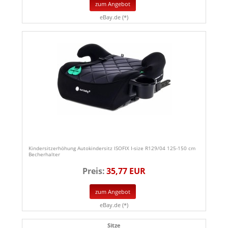
zum Angebot
eBay.de (*)
Kindersitzerhöhung Autokindersitz ISOFIX I-size R129/04 125-150 cm
Becherhalter
Preis:
35,77 EUR
zum Angebot
eBay.de (*)
Sitze