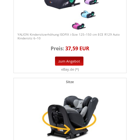
YALION Kindersitzerhöhung ISOFIX i-Size 125–150 cm ECE R129 Auto
Kindersitz 6–10
Preis:
37,59 EUR
zum Angebot
eBay.de (*)
Sitze