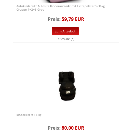
Autokindersitz Autositz Kinderautositz mit Extrapolster 9-36kg
Gruppe 1+2+3 Grau
Preis:
59,79 EUR
zum Angebot
eBay.de (*)
kindersitz 9-18 kg
Preis:
80,00 EUR