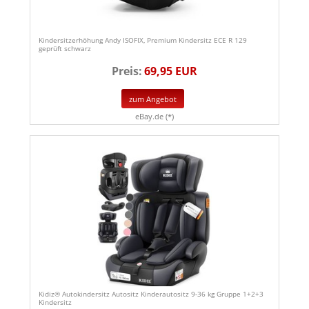
Kindersitzerhöhung Andy ISOFIX, Premium Kindersitz ECE R 129
geprüft schwarz
Preis:
69,95 EUR
zum Angebot
eBay.de (*)
Kidiz® Autokindersitz Autositz Kinderautositz 9-36 kg Gruppe 1+2+3
Kindersitz