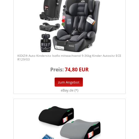
KIDIZ® Auto Kindersitz Isofix mitwachsend 9-36kg Kinder Autositz ECE
R129/03
Preis:
74,80 EUR
zum Angebot
eBay.de (*)