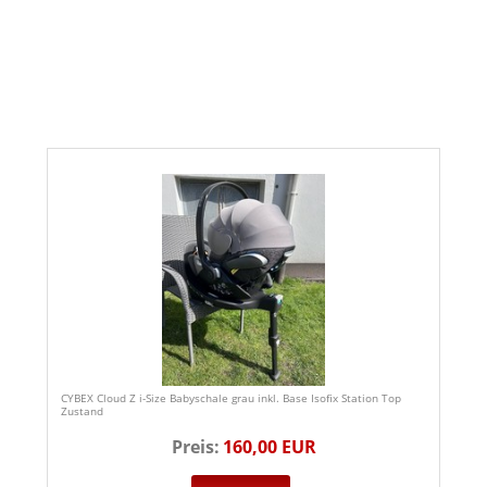
CYBEX Cloud Z i-Size Babyschale grau inkl. Base Isofix Station Top
Zustand
Preis:
160,00 EUR