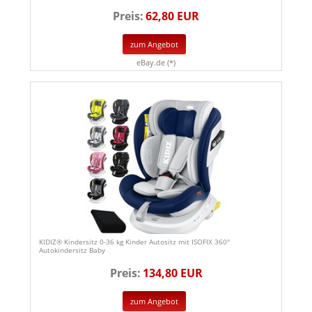
Preis:
62,80 EUR
zum Angebot
eBay.de (*)
KIDIZ® Kindersitz 0-36 kg Kinder Autositz mit ISOFIX 360°
Autokindersitz Baby
Preis:
134,80 EUR
zum Angebot