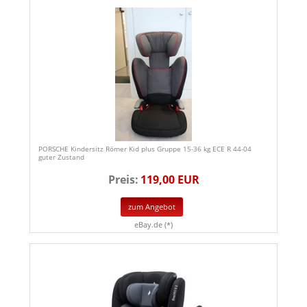
PORSCHE Kindersitz Römer Kid plus Gruppe 15-36 kg ECE R 44-04
guter Zustand
Preis:
119,00 EUR
zum Angebot
eBay.de (*)