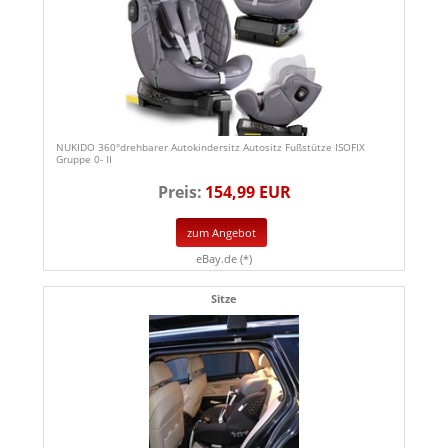
NUKIDO 360°drehbarer Autokindersitz Autositz Fußstütze ISOFIX
Gruppe 0- II
Preis:
154,99 EUR
zum Angebot
eBay.de (*)
Sitze