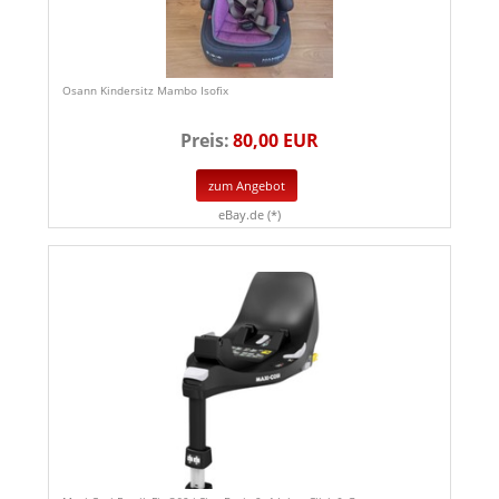
Osann Kindersitz Mambo Isofix
Preis:
80,00 EUR
zum Angebot
eBay.de (*)