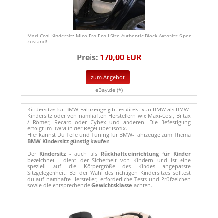
Maxi Cosi Kindersitz Mica Pro Eco I-Size Authentic Black Autositz Siper
zustand!
Preis:
170,00 EUR
zum Angebot
eBay.de (*)
Kindersitze für BMW-Fahrzeuge gibt es direkt von BMW als BMW-
Kindersitz oder von namhaften Herstellern wie Maxi-Cosi, Britax
/ Römer, Recaro oder Cybex und anderen. Die Befestigung
erfolgt im BWM in der Regel über Isofix.
Hier kannst Du Teile und Tuning für BMW-Fahrzeuge zum Thema
BMW Kindersitz günstig kaufen
.
Der
Kindersitz
- auch als
Rückhalteeinrichtung für Kinder
bezeichnet - dient der Sicherheit von Kindern und ist eine
speziell auf die Körpergröße des Kindes angepasste
Sitzgelegenheit. Bei der Wahl des richtigen Kindersitzes solltest
du auf namhafte Hersteller, erforderliche Tests und Prüfzeichen
sowie die entsprechende
Gewichtsklasse
achten.