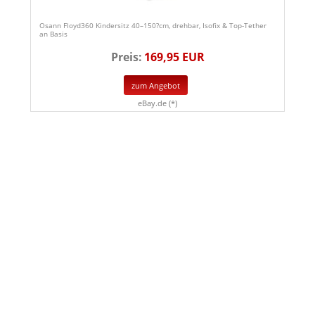
Osann Floyd360 Kindersitz 40–150?cm, drehbar, Isofix & Top-Tether
an Basis
Preis:
169,95 EUR
zum Angebot
eBay.de (*)