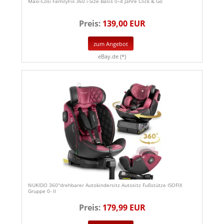
Maxi-Cosi FamilyFix 360 i-Size Basis 0–4 Jahre Click & Go
Preis:
139,00 EUR
zum Angebot
eBay.de (*)
NUKIDO 360°drehbarer Autokindersitz Autositz Fußstütze ISOFIX
Gruppe 0- II
Preis:
179,99 EUR