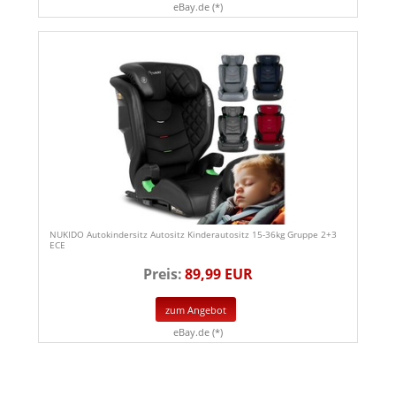
eBay.de (*)
NUKIDO Autokindersitz Autositz Kinderautositz 15-36kg Gruppe 2+3
ECE
Preis:
89,99 EUR
zum Angebot
eBay.de (*)