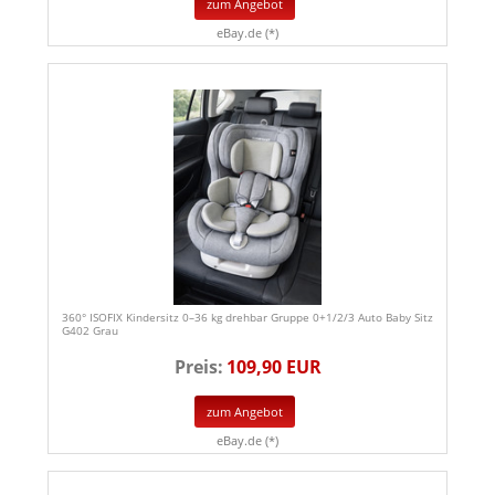
zum Angebot
eBay.de (*)
360° ISOFIX Kindersitz 0–36 kg drehbar Gruppe 0+1/2/3 Auto Baby Sitz
G402 Grau
Preis:
109,90 EUR
zum Angebot
eBay.de (*)