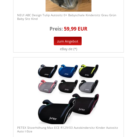
NEU! ABC Design Tulip Autositz 0+ Babyschale Kindersitz Grau Grün
Baby Sitz Kind
Preis:
59,99 EUR
zum Angebot
eBay.de (*)
PETEX Sitzerhöhung Max ECE R129/03 Autokindersitz Kinder Autositz
Auto I-Size