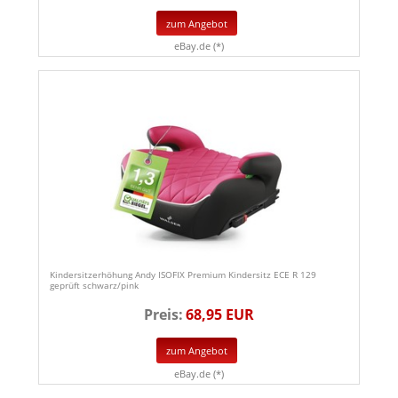
zum Angebot
eBay.de (*)
Kindersitzerhöhung Andy ISOFIX Premium Kindersitz ECE R 129
geprüft schwarz/pink
Preis:
68,95 EUR
zum Angebot
eBay.de (*)