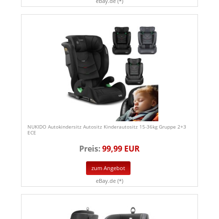
eBay.de (*)
NUKIDO Autokindersitz Autositz Kinderautositz 15-36kg Gruppe 2+3
ECE
Preis:
99,99 EUR
zum Angebot
eBay.de (*)