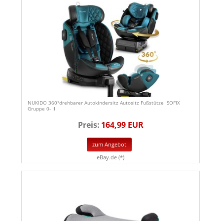
NUKIDO 360°drehbarer Autokindersitz Autositz Fußstütze ISOFIX
Gruppe 0- II
Preis:
164,99 EUR
zum Angebot
eBay.de (*)