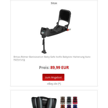
Sitze
Britax Römer Basisstation Baby-Safe Isofix Babysitz Halterung Auto
Halterung
Preis:
89,99 EUR
zum Angebot
eBay.de (*)