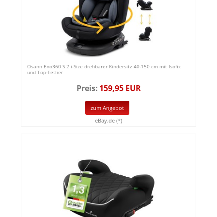
Osann Eno360 S 2 i-Size drehbarer Kindersitz 40-150 cm mit Isofix
und Top-Tether
Preis:
159,95 EUR
zum Angebot
eBay.de (*)