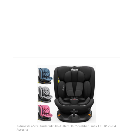
Kidimax® i-Size Kindersitz 40–150cm 360° drehbar Isofix ECE R129/04
Autositz