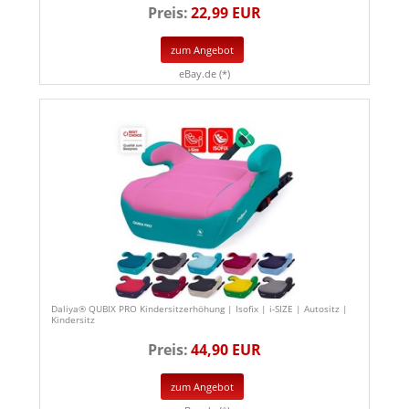
Preis:
22,99 EUR
zum Angebot
eBay.de (*)
Daliya® QUBIX PRO Kindersitzerhöhung | Isofix | i-SIZE | Autositz |
Kindersitz
Preis:
44,90 EUR
zum Angebot