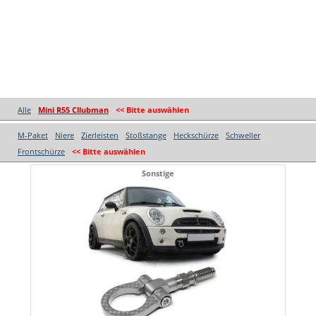
Alle
Mini R55 Cllubman
<< Bitte auswählen
M-Paket
Niere
Zierleisten
Stoßstange
Heckschürze
Schweller
Frontschürze
<< Bitte auswählen
Sonstige