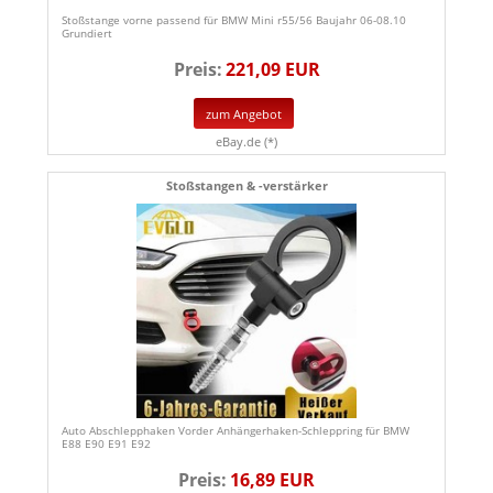
Stoßstange vorne passend für BMW Mini r55/56 Baujahr 06-08.10
Grundiert
Preis:
221,09 EUR
zum Angebot
eBay.de (*)
Stoßstangen & -verstärker
Auto Abschlepphaken Vorder Anhängerhaken-Schleppring für BMW
E88 E90 E91 E92
Preis:
16,89 EUR