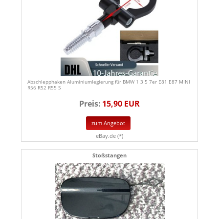
Abschlepphaken Aluminiumlegierung für BMW 1 3 5 7er E81 E87 MINI
R56 R52 R55 S
Preis:
15,90 EUR
zum Angebot
eBay.de (*)
Stoßstangen