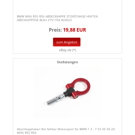
BMW MINI R55 R56 ABDECKKAPPE STOßSTANGE HINTEN
ABSCHLEPPÖSE BLAU 2751704 #24022
Preis:
19,88 EUR
zum Angebot
eBay.de (*)
Stoßstangen
Abschlepphaken Rot faltbar Motorsport für BMW 1 3 - 7 X3 X5 X6 Z4
MINI R55 R56