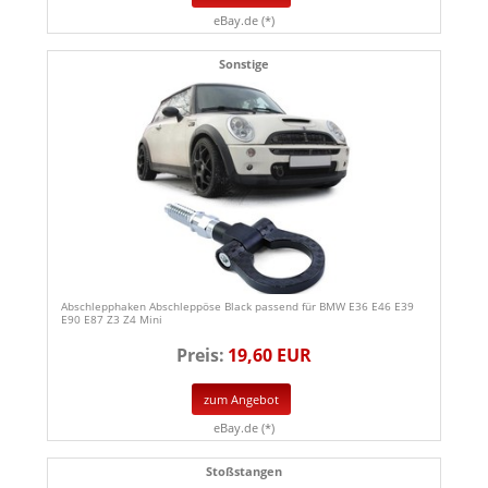
eBay.de (*)
Sonstige
Abschlepphaken Abschleppöse Black passend für BMW E36 E46 E39
E90 E87 Z3 Z4 Mini
Preis:
19,60 EUR
zum Angebot
eBay.de (*)
Stoßstangen