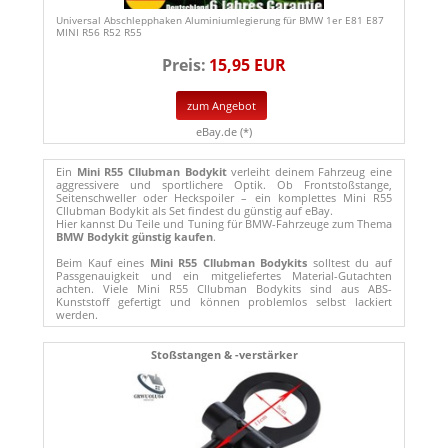
Universal Abschlepphaken Aluminiumlegierung für BMW 1er E81 E87
MINI R56 R52 R55
Preis:
15,95 EUR
zum Angebot
eBay.de (*)
Ein
Mini R55 Cllubman Bodykit
verleiht deinem Fahrzeug eine
aggressivere und sportlichere Optik. Ob Frontstoßstange,
Seitenschweller oder Heckspoiler – ein komplettes Mini R55
Cllubman Bodykit als Set findest du günstig auf eBay.
Hier kannst Du Teile und Tuning für BMW-Fahrzeuge zum Thema
BMW Bodykit günstig kaufen
.
Beim Kauf eines
Mini R55 Cllubman Bodykits
solltest du auf
Passgenauigkeit und ein mitgeliefertes Material-Gutachten
achten. Viele Mini R55 Cllubman Bodykits sind aus ABS-
Kunststoff gefertigt und können problemlos selbst lackiert
werden.
Stoßstangen & -verstärker