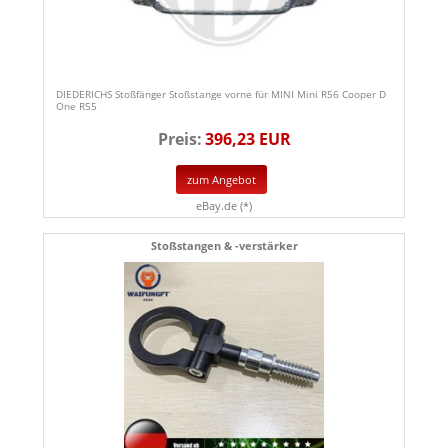
DIEDERICHS Stoßfänger Stoßstange vorne für MINI Mini R56 Cooper D
One R55
Preis:
396,23 EUR
zum Angebot
eBay.de (*)
Stoßstangen & -verstärker