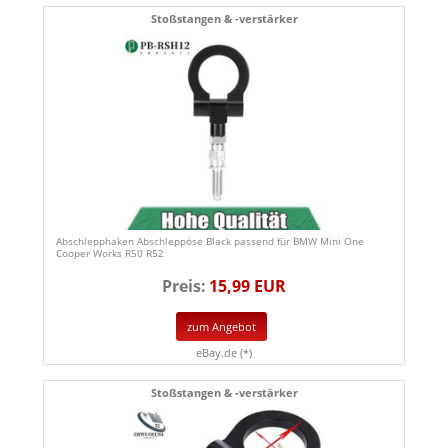
Stoßstangen & -verstärker
Abschlepphaken Abschleppöse Black passend für BMW Mini One
Cooper Works R50 R52
Preis:
15,99 EUR
zum Angebot
eBay.de (*)
Stoßstangen & -verstärker