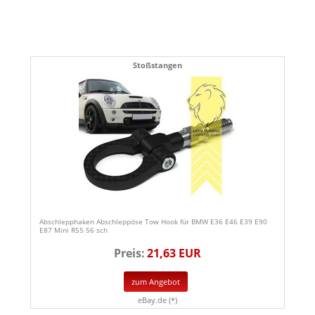
Stoßstangen
Abschlepphaken Abschleppöse Tow Hook für BMW E36 E46 E39 E90
E87 Mini R55 56 sch
Preis:
21,63 EUR
zum Angebot
eBay.de (*)