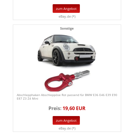
zum Angebot
eBay.de (*)
Sonstige
Abschlepphaken Abschleppöse Rot passend für BMW E36 E46 E39 E90
E87 Z3 Z4 Mini
Preis:
19,60 EUR
zum Angebot
eBay.de (*)