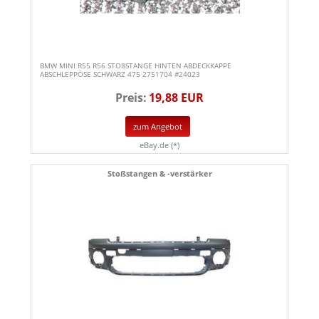
BMW MINI R55 R56 STOßSTANGE HINTEN ABDECKKAPPE
ABSCHLEPPÖSE SCHWARZ 475 2751704 #24023
Preis:
19,88 EUR
zum Angebot
eBay.de (*)
Stoßstangen & -verstärker