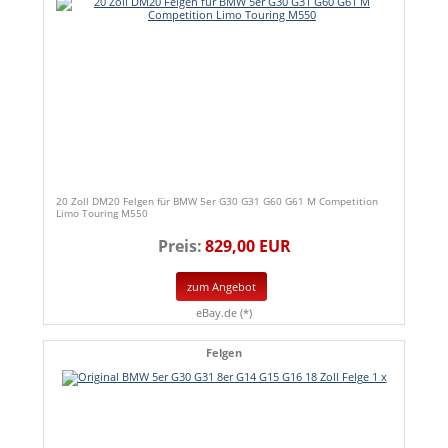
20 Zoll DM20 Felgen für BMW 5er G30 G31 G60 G61 M Competition
Limo Touring M550
Preis:
829,00 EUR
zum Angebot
eBay.de (*)
Felgen