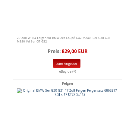
20 Zoll WH34 Felgen für BMW 2er Coupé G42 M240i 5er G30 G31
M550 i/d 6er GT G32
Preis:
829,00 EUR
zum Angebot
eBay.de (*)
Felgen