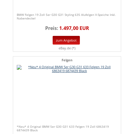
BMW Felgen 19 Zoll 5er G30 G31 Styling 635 Alufelgen V-Speiche Inkl.
Nabendeckel
Preis:
1.497,00 EUR
zum Angebot
eBay.de (*)
Felgen
*Neu* 4 Original BMW 5er G30 G31 633 Felgen 19 Zoll 6863419
6874439 Black