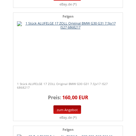
eBay.de (*)
Felgen
1 Stück ALUFELGE 17 ZOLL Original BMW G30 G31 7.5Jx17 IS27
6868217
Preis:
160,00 EUR
zum Angebot
eBay.de (*)
Felgen