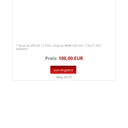
1 Stück ALUFELGE 17 ZOLL Original BMW G30 G31 7.5jx17 IS27
6868047
Preis:
100,00 EUR
zum Angebot
eBay.de (*)