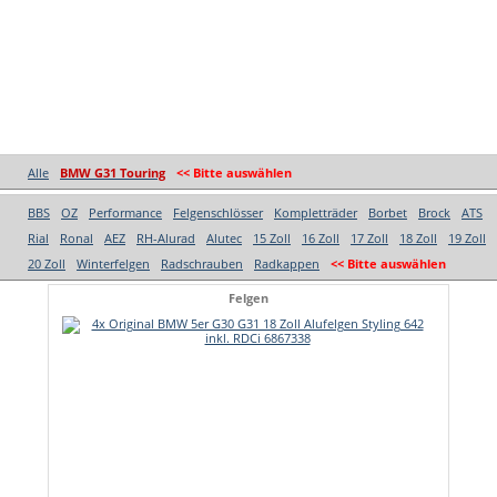
Alle
BMW G31 Touring
<< Bitte auswählen
BBS
OZ
Performance
Felgenschlösser
Kompletträder
Borbet
Brock
ATS
Rial
Ronal
AEZ
RH-Alurad
Alutec
15 Zoll
16 Zoll
17 Zoll
18 Zoll
19 Zoll
20 Zoll
Winterfelgen
Radschrauben
Radkappen
<< Bitte auswählen
Felgen