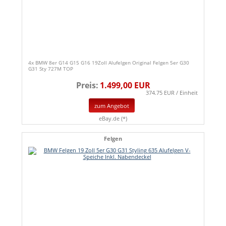
4x BMW 8er G14 G15 G16 19Zoll Alufelgen Original Felgen 5er G30
G31 Sty 727M TOP
Preis:
1.499,00 EUR
374.75 EUR / Einheit
zum Angebot
eBay.de (*)
Felgen