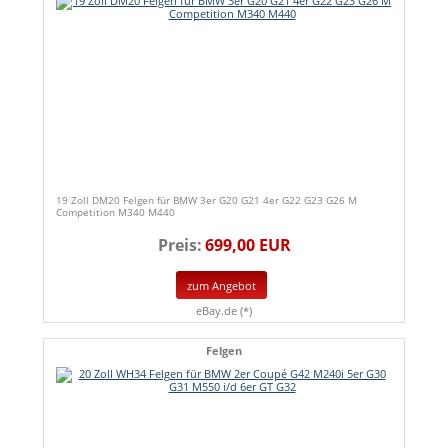
19 Zoll DM20 Felgen für BMW 3er G20 G21 4er G22 G23 G26 M
Competition M340 M440
Preis:
699,00 EUR
zum Angebot
eBay.de (*)
Felgen