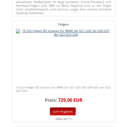
aktuellsten Testberichte im Auge behalten. China-Produkte und
Nachbau-Felgen (z.B. BBS Le Mans Replica) sind in der Regel
nicht empfehlenswert und können sogar eine extrem mindere
Qualität aufweisen.
Felgen
19 Zoll Felgen B2 schwarz für BMW 3er G21 G20 5er G30 G31 4er G22
G23 G26
Preis:
729,00 EUR
zum Angebot
eBay.de (*)