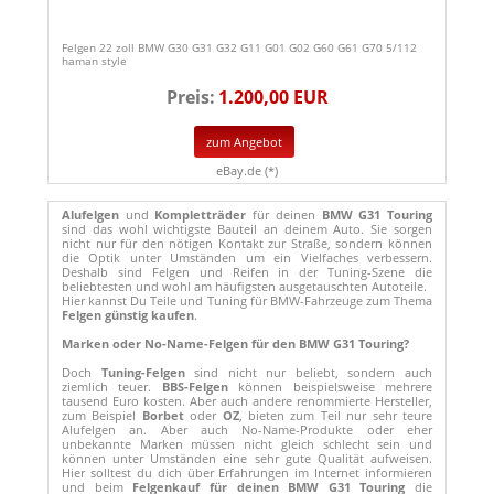
Felgen 22 zoll BMW G30 G31 G32 G11 G01 G02 G60 G61 G70 5/112
haman style
Preis:
1.200,00 EUR
zum Angebot
eBay.de (*)
Alufelgen
und
Kompletträder
für deinen
BMW G31 Touring
sind das wohl wichtigste Bauteil an deinem Auto. Sie sorgen
nicht nur für den nötigen Kontakt zur Straße, sondern können
die Optik unter Umständen um ein Vielfaches verbessern.
Deshalb sind Felgen und Reifen in der Tuning-Szene die
beliebtesten und wohl am häufigsten ausgetauschten Autoteile.
Hier kannst Du Teile und Tuning für BMW-Fahrzeuge zum Thema
Felgen günstig kaufen
.
Marken oder No-Name-Felgen für den BMW G31 Touring?
Doch
Tuning-Felgen
sind nicht nur beliebt, sondern auch
ziemlich teuer.
BBS-Felgen
können beispielsweise mehrere
tausend Euro kosten. Aber auch andere renommierte Hersteller,
zum Beispiel
Borbet
oder
OZ
, bieten zum Teil nur sehr teure
Alufelgen an. Aber auch No-Name-Produkte oder eher
unbekannte Marken müssen nicht gleich schlecht sein und
können unter Umständen eine sehr gute Qualität aufweisen.
Hier solltest du dich über Erfahrungen im Internet informieren
und beim
Felgenkauf für deinen BMW G31 Touring
die