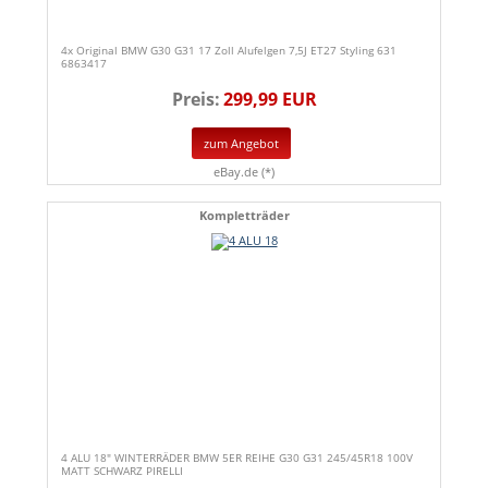
4x Original BMW G30 G31 17 Zoll Alufelgen 7,5J ET27 Styling 631
6863417
Preis:
299,99 EUR
zum Angebot
eBay.de (*)
Kompletträder
4 ALU 18" WINTERRÄDER BMW 5ER REIHE G30 G31 245/45R18 100V
MATT SCHWARZ PIRELLI