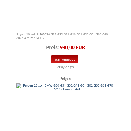
Felgen 20 zoll BMW G30 G31 G32 G11 G20 G21 G22 G01 G02 G60
Alpin 4-felgen 5x112
Preis:
990,00 EUR
zum Angebot
eBay.de (*)
Felgen