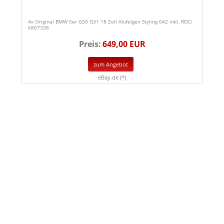
4x Original BMW 5er G30 G31 18 Zoll Alufelgen Styling 642 inkl. RDCi
6867338
Preis:
649,00 EUR
zum Angebot
eBay.de (*)