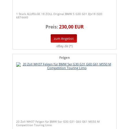
1 Stück ALUFELGE 18 ZOLL Original BMW 5 G30 G31 8Jx18 IS30
6874440
Preis:
230,00 EUR
zum Angebot
eBay.de (*)
Felgen
20 Zoll WH37 Felgen für BMW 5er G30 G31 G60 G61 M550 M
Competition Touring Limo