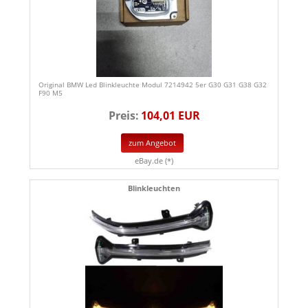
Original BMW Led Blinkleuchte Modul 7214942 5er G30 G31 G38 G32
F90 M5
Preis:
104,01 EUR
zum Angebot
eBay.de (*)
Blinkleuchten