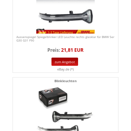
Aussenspiegel Spiegelblinker LED Leuchte rechts glasklar für BMW 5er
G30 G31 F90
Preis:
21,81 EUR
zum Angebot
eBay.de (*)
Blinkleuchten