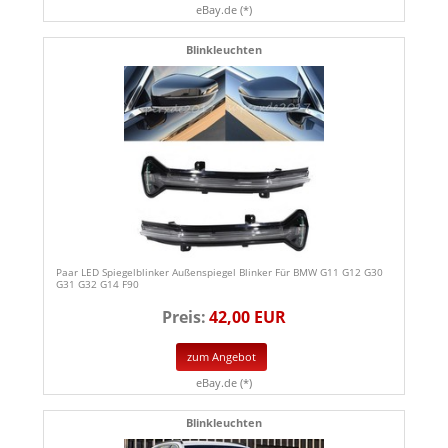
eBay.de (*)
Blinkleuchten
Paar LED Spiegelblinker Außenspiegel Blinker Für BMW G11 G12 G30
G31 G32 G14 F90
Preis:
42,00 EUR
zum Angebot
eBay.de (*)
Blinkleuchten