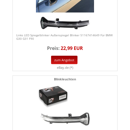
Links LED Spiegelblinker Außenspiegel Blinker 51167414649 Für BMW
G30 G31 F90
Preis:
22,99 EUR
zum Angebot
eBay.de (*)
Blinkleuchten