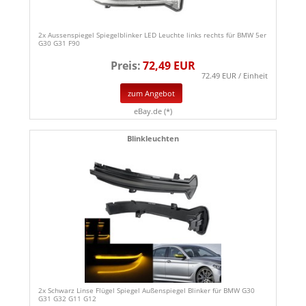
2x Aussenspiegel Spiegelblinker LED Leuchte links rechts für BMW 5er
G30 G31 F90
Preis:
72,49 EUR
72.49 EUR / Einheit
zum Angebot
eBay.de (*)
Blinkleuchten
2x Schwarz Linse Flügel Spiegel Außenspiegel Blinker für BMW G30
G31 G32 G11 G12