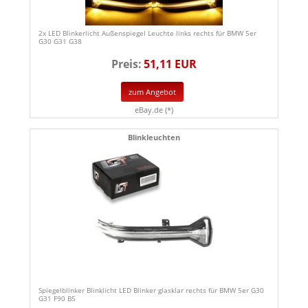
2x LED Blinkerlicht Außenspiegel Leuchte links rechts für BMW 5er
G30 G31 G38
Preis:
51,11 EUR
zum Angebot
eBay.de (*)
Blinkleuchten
Spiegelblinker Blinklicht LED Blinker glasklar rechts für BMW 5er G30
G31 F90 B5