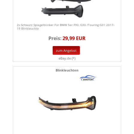
2x Schwarz Spiegelblinker Für BMW 5er F90, G30 /Touring G31 2017-
19 Blinkleuchte
Preis:
29,99 EUR
zum Angebot
eBay.de (*)
Blinkleuchten