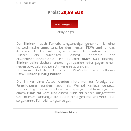
51167414649
Preis:
20,99 EUR
zum Angebot
eBay.de (*)
Der
Blinker
- auch Fahrtrichtungsanzeiger genannt - ist eine
lichttechnische Einrichtung bei den meisten PKWs und für das
Anzeigen der Fahrtrichtung verantwortlich. Insofern ist der
Blinker ein wichtiges Element innerhalb der
Straßenverkehrssicherheit. Ein defekter
BMW G31 Touring-
Blinker
sollte deshalb unbedingt repariert oder gegen einen
neuen bzw. gebrauchten Blinker ersetzt werden.
Hier kannst Du Teile und Tuning für BMW-Fahrzeuge zum Thema
BMW Blinker günstig kaufen
.
Die Blinker eines Autos werden nicht nur zur Anzeige der
Fahrtrichtung, sondern auch als Warnblinkanlage genutzt.
Prinzipiell gilt, dass ein- bzw. mehrspurige Kraftfahrzeuge mit
einem Blinklicht vorn und einem Blinklicht hinten ausgestattet
sein müssen. Anhänger benötigen hingegen nur am Heck über
so genannte Fahrtrichtungsanzeiger.
Blinkleuchten