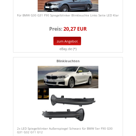
Für BMW G30 G31 F90 Spiegelblinker Blinkleuchte Links Seite LED Klar
Preis:
20,27 EUR
zum Angebot
eBay.de (*)
Blinkleuchten
2x LED Spiegelblinker Außenspiegel Schwarz für BMW 5er F90 G30
G31 G32 G11 G12