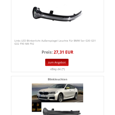
Links LED Blinkerlicht Außenspiegel Leuchte Für BMW 5er G30 G31
G32 F90 M8 F92
Preis:
27,31 EUR
zum Angebot
eBay.de (*)
Blinkleuchten