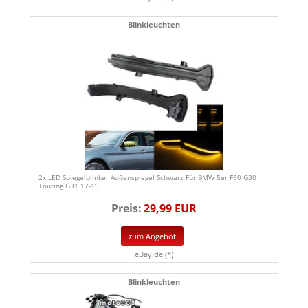
Blinkleuchten
2x LED Spiegelblinker Außenspiegel Schwarz Für BMW 5er F90 G30
Touring G31 17-19
Preis:
29,99 EUR
zum Angebot
eBay.de (*)
Blinkleuchten