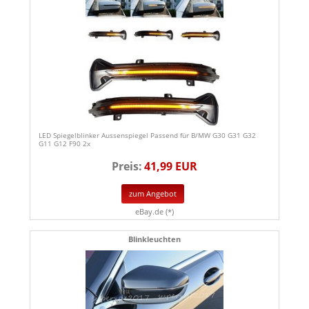
LED Spiegelblinker Aussenspiegel Passend für B/MW G30 G31 G32
G11 G12 F90 2x
Preis:
41,99 EUR
zum Angebot
eBay.de (*)
Blinkleuchten