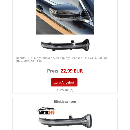
Rechts LED Spiegelblinker Außenspiegel Blinker 51167414650 Für
BMW G30 G31 F90
Preis:
22,99 EUR
zum Angebot
eBay.de (*)
Blinkleuchten