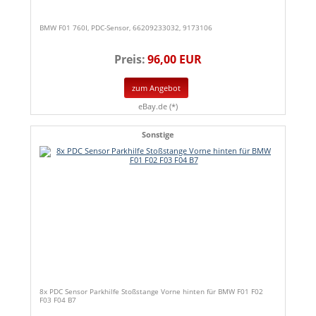
BMW F01 760I, PDC-Sensor, 66209233032, 9173106
Preis:
96,00 EUR
zum Angebot
eBay.de (*)
Sonstige
8x PDC Sensor Parkhilfe Stoßstange Vorne hinten für BMW F01 F02
F03 F04 B7