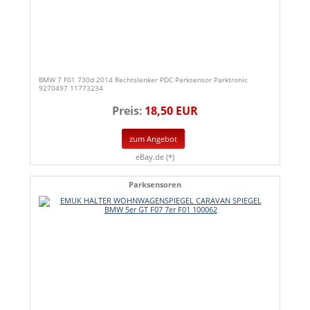
BMW 7 F01 730d 2014 Rechtslenker PDC Parksensor Parktronic
9270497 11773234
Preis:
18,50 EUR
zum Angebot
eBay.de (*)
Parksensoren