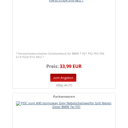
? Fensterheberschalter Schalterblock für BMW 7 F01 F02 F03 F04
61319241916 NEU ?
Preis:
33,99 EUR
zum Angebot
eBay.de (*)
Parksensoren