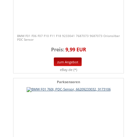
BMW F01 F06 F07 F10 F11 F18 9233041 7687073 9687073 Orionsilber
PDC Sensor
Preis:
9,99 EUR
zum Angebot
eBay.de (*)
Parksensoren