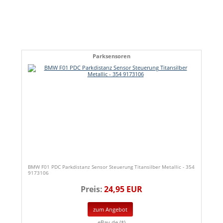
Parksensoren
BMW F01 PDC Parkdistanz Sensor Steuerung Titansilber Metallic - 354
9173106
Preis:
24,95 EUR
zum Angebot
eBay.de (*)