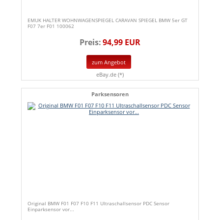
EMUK HALTER WOHNWAGENSPIEGEL CARAVAN SPIEGEL BMW 5er GT
F07 7er F01 100062
Preis:
94,99 EUR
zum Angebot
eBay.de (*)
Parksensoren
Original BMW F01 F07 F10 F11 Ultraschallsensor PDC Sensor
Einparksensor vor...