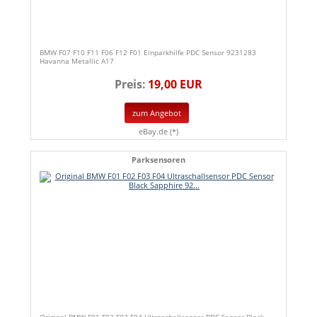
BMW F07 F10 F11 F06 F12 F01 Einparkhilfe PDC Sensor 9231283
Havanna Metallic A17
Preis:
19,00 EUR
zum Angebot
eBay.de (*)
Parksensoren
Original BMW F01 F02 F03 F04 Ultraschallsensor PDC Sensor Black