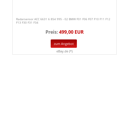
Radarsensor ACC 6631 6 854 995 - 02 BMW F01 F06 F07 F10 F11 F12
F13 F30 F31 F34
Preis:
499,00 EUR
zum Angebot
eBay.de (*)