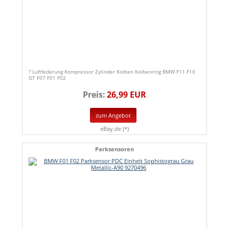
? Luftfederung Kompressor Zylinder Kolben Kolbenring BMW F11 F10
GT F07 F01 F02
Preis:
26,99 EUR
zum Angebot
eBay.de (*)
Parksensoren