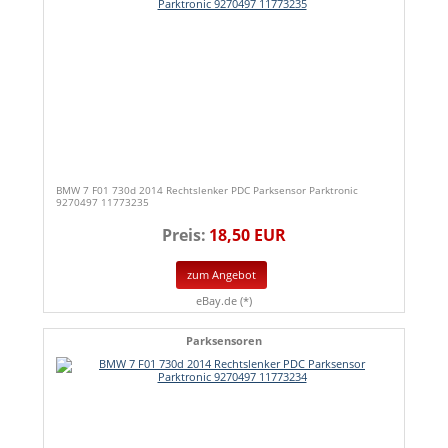
BMW 7 F01 730d 2014 Rechtslenker PDC Parksensor Parktronic
9270497 11773235
Preis:
18,50 EUR
zum Angebot
eBay.de (*)
Parksensoren