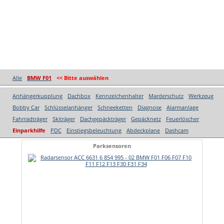
Alle
BMW F01
<< Bitte auswählen
Anhängerkupplung
Dachbox
Kennzeichenhalter
Marderschutz
Werkzeug
Bobby Car
Schlüsselanhänger
Schneeketten
Diagnose
Alarmanlage
Fahrradträger
Skiträger
Dachgepäckträger
Gepäcknetz
Feuerlöscher
Einparkhilfe
PDC
Einstiegsbeleuchtung
Abdeckplane
Dashcam
Parksensoren