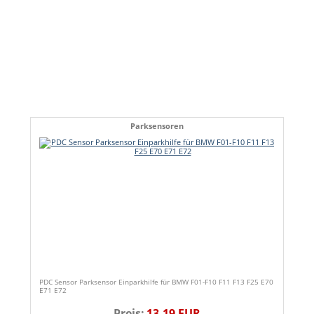
Parksensoren
PDC Sensor Parksensor Einparkhilfe für BMW F01-F10 F11 F13 F25 E70
E71 E72
Preis:
13,19 EUR