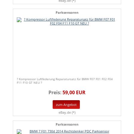
eBay.de (*)
Parksensoren
? Kompressor Luftfederung Reparatursatz für BMW F07 F01 F02 F04
F11 F10 GT NEU ?
Preis:
59,00 EUR
zum Angebot
eBay.de (*)
Parksensoren