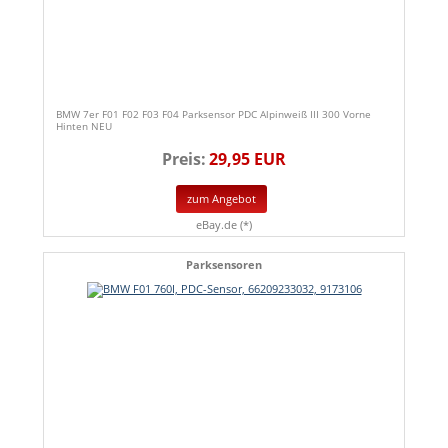
BMW 7er F01 F02 F03 F04 Parksensor PDC Alpinweiß III 300 Vorne
Hinten NEU
Preis:
29,95 EUR
zum Angebot
eBay.de (*)
Parksensoren