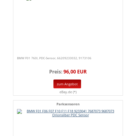
BMW F01 760I, PDC-Sensor, 66209233032, 9173106
Preis:
96,00 EUR
zum Angebot
eBay.de (*)
Parksensoren