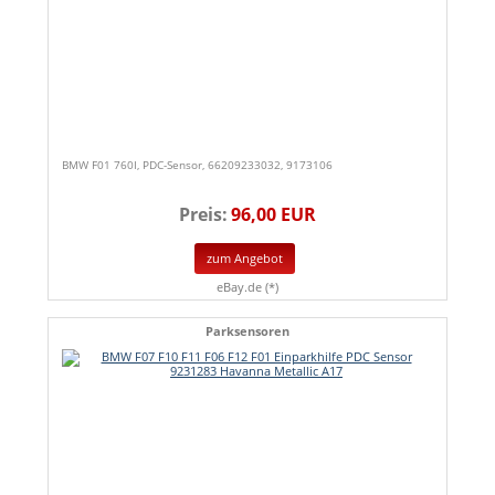
BMW F01 760I, PDC-Sensor, 66209233032, 9173106
Preis:
96,00 EUR
zum Angebot
eBay.de (*)
Parksensoren