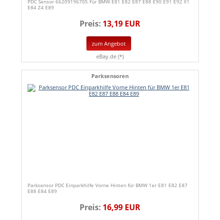
PDC Sensor 66209196705 Für BMW E81 E82 E87 E88 E90 E91 E92 X1
E84 Z4 E89
Preis:
13,19 EUR
zum Angebot
eBay.de (*)
Parksensoren
Parksensor PDC Einparkhilfe Vorne Hinten für BMW 1er E81 E82 E87
E88 E84 E89
Preis:
16,99 EUR