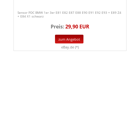
Sensor PDC BMW 1er 3er E81 E82 E87 E88 E90 E91 E92 E93 + E89 Z4
+ E84 X1 schwarz
Preis:
29,90 EUR
zum Angebot
eBay.de (*)