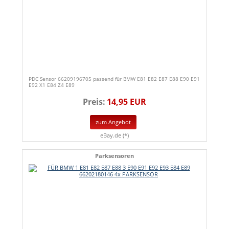
PDC Sensor 66209196705 passend für BMW E81 E82 E87 E88 E90 E91
E92 X1 E84 Z4 E89
Preis:
14,95 EUR
zum Angebot
eBay.de (*)
Parksensoren