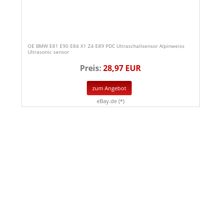
OE BMW E81 E90 E84 X1 Z4 E89 PDC Ultraschallsensor Alpinweiss
Ultrasonic sensor
Preis:
28,97 EUR
zum Angebot
eBay.de (*)