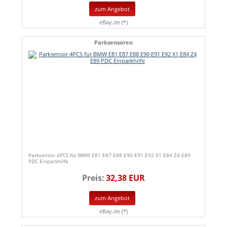
zum Angebot
eBay.de (*)
Parksensoren
Parksensor 4PCS für BMW E81 E87 E88 E90 E91 E92 X1 E84 Z4 E89
PDC Einparkhilfe
Preis:
32,38 EUR
zum Angebot
eBay.de (*)