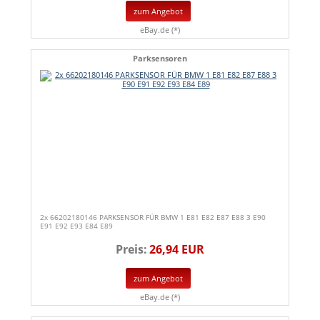
zum Angebot
eBay.de (*)
Parksensoren
2x 66202180146 PARKSENSOR FÜR BMW 1 E81 E82 E87 E88 3 E90
E91 E92 E93 E84 E89
Preis:
26,94 EUR
zum Angebot
eBay.de (*)