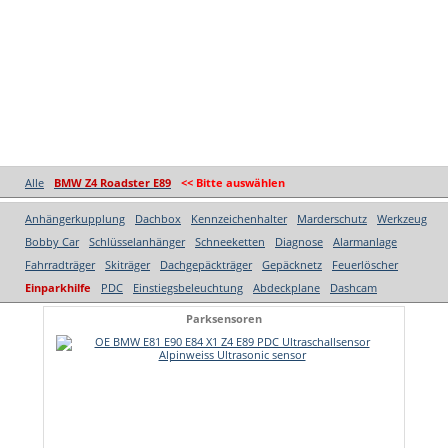
Alle
BMW Z4 Roadster E89
<< Bitte auswählen
Anhängerkupplung
Dachbox
Kennzeichenhalter
Marderschutz
Werkzeug
Bobby Car
Schlüsselanhänger
Schneeketten
Diagnose
Alarmanlage
Fahrradträger
Skiträger
Dachgepäckträger
Gepäcknetz
Feuerlöscher
Einparkhilfe
PDC
Einstiegsbeleuchtung
Abdeckplane
Dashcam
Parksensoren