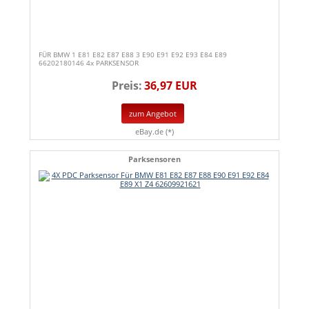
FÜR BMW 1 E81 E82 E87 E88 3 E90 E91 E92 E93 E84 E89
66202180146 4x PARKSENSOR
Preis:
36,97 EUR
zum Angebot
eBay.de (*)
Parksensoren