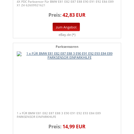
4X PDC Parksensor Für BMW E81 E82 E87 E88 E90 E91 E92 E84 E89
X1 Z4 62609921621
Preis:
42,83 EUR
zum Angebot
eBay.de (*)
Parksensoren
1 x FÜR BMW E81 E82 E87 E88 3 E90 E91 E92 E93 E84 E89
PARKSENSOR EINPARKHILFE
Preis:
14,99 EUR