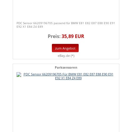
PDC Sensor 66209196705 passend für BMW E81 E82 E87 E88 E90 E91
E92 X1 E84 Z4 E89
Preis:
35,89 EUR
zum Angebot
eBay.de (*)
Parksensoren