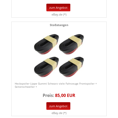
zum Angebot
eBay.de (*)
Stoßstangen
Heckspoiler Lippe Gummi Schwarz viele Fahrzeuge Frontspoiler +
Seitenschweller +
Preis:
85,00 EUR
zum Angebot
eBay.de (*)