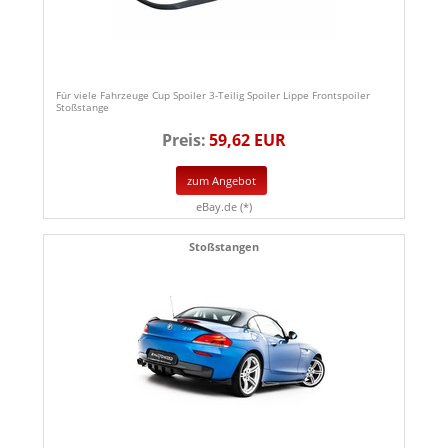
Für viele Fahrzeuge Cup Spoiler 3-Teilig Spoiler Lippe Frontspoiler
Stoßstange
Preis:
59,62 EUR
zum Angebot
eBay.de (*)
Stoßstangen