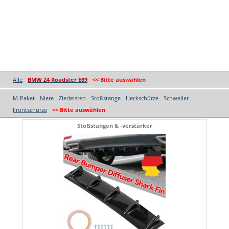
Alle
BMW Z4 Roadster E89
<< Bitte auswählen
M-Paket
Niere
Zierleisten
Stoßstange
Heckschürze
Schweller
Frontschürze
<< Bitte auswählen
Stoßstangen & -verstärker