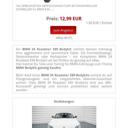
10x SPREIZNIETEN BEFESTIGUNGS CLIPS SEITENSCHWELLER
SCHWELLER für BMW E46 .....
Preis:
12,99 EUR
1.30 EUR / Einheit
zum Angebot
eBay.de (*)
Ein
BMW Z4 Roadster E89 Bodykit
verleiht deinem Fahrzeug
eine aggressivere und sportlichere Optik. Ob Frontstoßstange,
Seitenschweller oder Heckspoiler – ein komplettes BMW Z4
Roadster E89 Bodykit als Set findest du günstig auf eBay.
Hier kannst Du Teile und Tuning für BMW-Fahrzeuge zum Thema
BMW Bodykit günstig kaufen
.
Beim Kauf eines
BMW Z4 Roadster E89 Bodykits
solltest du auf
Passgenauigkeit und ein mitgeliefertes Material-Gutachten
achten. Viele BMW Z4 Roadster E89 Bodykits sind aus ABS-
Kunststoff gefertigt und können problemlos selbst lackiert
werden.
Stoßstangen