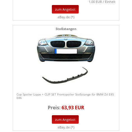
1.00 EUR / Einheit
zum Angebot
eBay.de (*)
Stoßstangen
Cup Spoiler Lippe + CLIP SET Frontspoiler Stoßstange für BMW Z4 E85
E86
Preis:
63,93 EUR
zum Angebot
eBay.de (*)