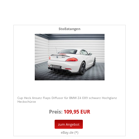
Stoßstangen
Cup Heck Ansatz Flaps Diffusor für BMW Z4 E89 schwarz Hochglanz
Heckschürze
Preis:
109,95 EUR
zum Angebot
eBay.de (*)