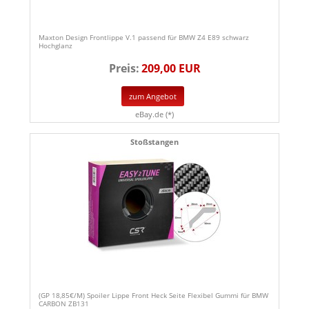
Maxton Design Frontlippe V.1 passend für BMW Z4 E89 schwarz
Hochglanz
Preis:
209,00 EUR
zum Angebot
eBay.de (*)
Stoßstangen
(GP 18,85€/M) Spoiler Lippe Front Heck Seite Flexibel Gummi für BMW
CARBON ZB131