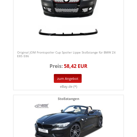
Original JOM Frontspoiler Cup Spoiler Lippe Stoßstange für BMW Z4
E85 E86
Preis:
58,42 EUR
zum Angebot
eBay.de (*)
Stoßstangen