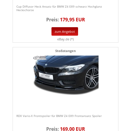
Cup Diffusor Heck Ansatz für BMW Z4 E89 schwarz Hochglanz
Heckschürze
Preis:
179,95 EUR
zum Angebot
eBay.de (*)
Stoßstangen
RDX Vario-X Frontspoiler für BMW Z4 E89 Frontansatz Spoiler
Preis:
169,00 EUR