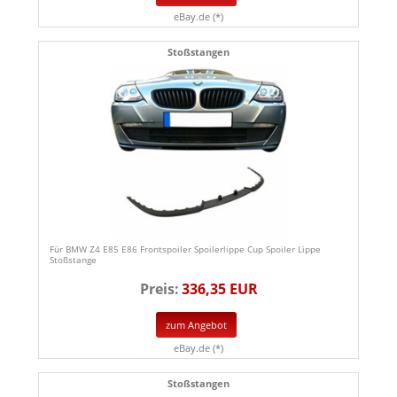
eBay.de (*)
Stoßstangen
Für BMW Z4 E85 E86 Frontspoiler Spoilerlippe Cup Spoiler Lippe
Stoßstange
Preis:
336,35 EUR
zum Angebot
eBay.de (*)
Stoßstangen