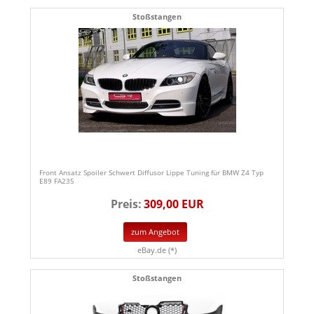
Stoßstangen
Front Ansatz Spoiler Schwert Diffusor Lippe Tuning für BMW Z4 Typ
E89 FA235
Preis:
309,00 EUR
zum Angebot
eBay.de (*)
Stoßstangen