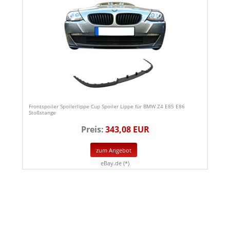
Frontspoiler Spoilerlippe Cup Spoiler Lippe für BMW Z4 E85 E86
Stoßstange
Preis:
343,08 EUR
zum Angebot
eBay.de (*)