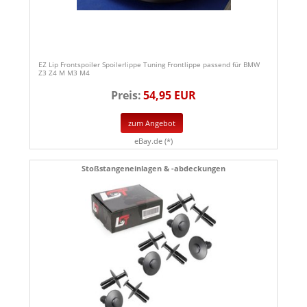
EZ Lip Frontspoiler Spoilerlippe Tuning Frontlippe passend für BMW
Z3 Z4 M M3 M4
Preis:
54,95 EUR
zum Angebot
eBay.de (*)
Stoßstangeneinlagen & -abdeckungen