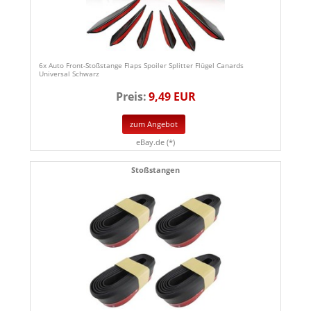
6x Auto Front-Stoßstange Flaps Spoiler Splitter Flügel Canards
Universal Schwarz
Preis:
9,49 EUR
zum Angebot
eBay.de (*)
Stoßstangen