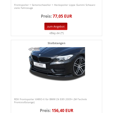
Frontspoiler + Seitenschweller + Heckspoiler Lippe Gummi Schwarz
viele Fahrzeuge
Preis:
77,05 EUR
zum Angebot
eBay.de (*)
Stoßstangen
RDX Frontspoiler VARIO-X für BMW Z4 E89 2009+ (M-Technik
Frontstoßstange)
Preis:
156,40 EUR