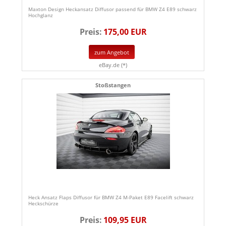
Maxton Design Heckansatz Diffusor passend für BMW Z4 E89 schwarz
Hochglanz
Preis:
175,00 EUR
zum Angebot
eBay.de (*)
Stoßstangen
Heck Ansatz Flaps Diffusor für BMW Z4 M-Paket E89 Facelift schwarz
Heckschürze
Preis:
109,95 EUR