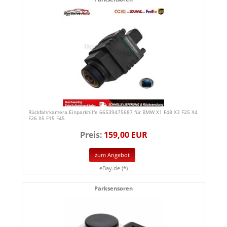
Rückfahrkamera Einparkhilfe 66539475687 für BMW X1 F48 X3 F25 X4
F26 X5 F15 F45
Preis:
159,00 EUR
zum Angebot
eBay.de (*)
Parksensoren