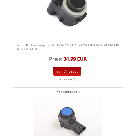
Valeo Parksensor passt für BMW X1 X3 X4 X5 X6 F45 F46 MINI F54 F55
66209274428
Preis:
34,99 EUR
zum Angebot
eBay.de (*)
Parksensoren