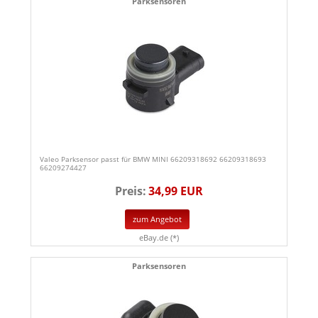
Parksensoren
Valeo Parksensor passt für BMW MINI 66209318692 66209318693
66209274427
Preis:
34,99 EUR
zum Angebot
eBay.de (*)
Parksensoren