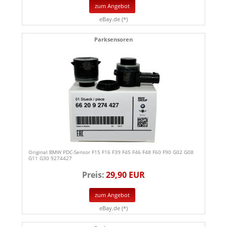
zum Angebot
eBay.de (*)
Parksensoren
Original BMW PDC-Sensor F15 F16 F39 F45 F46 F48 F60 F90 G02 G08
G11 G30 9274427
Preis:
29,90 EUR
zum Angebot
eBay.de (*)