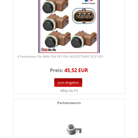
4 Parksensor Für MINI F54 F55 F56 66209270495 9231281
Preis:
45,52 EUR
zum Angebot
eBay.de (*)
Parksensoren