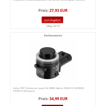
Preis:
27,93 EUR
zum Angebot
eBay.de (*)
Parksensoren
Valeo PDC Parksensor passt für BMW Alpina 9306410 2409650
9336919 [Schwarz]
Preis:
34,99 EUR