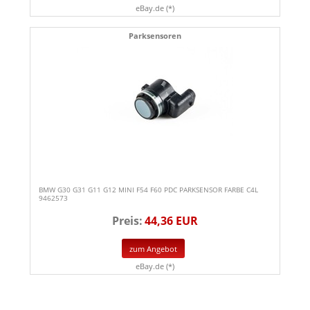
eBay.de (*)
Parksensoren
BMW G30 G31 G11 G12 MINI F54 F60 PDC PARKSENSOR FARBE C4L
9462573
Preis:
44,36 EUR
zum Angebot
eBay.de (*)