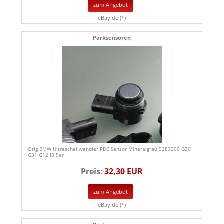
zum Angebot
eBay.de (*)
Parksensoren
Orig BMW Ultraschallwandler PDC Sensor Mineralgrau 9283200 G30
G31 G12 I3 5er
Preis:
32,30 EUR
zum Angebot
eBay.de (*)