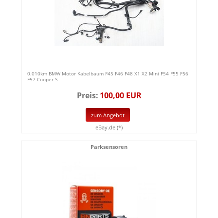
0.010km BMW Motor Kabelbaum F45 F46 F48 X1 X2 Mini F54 F55 F56
F57 Cooper S
Preis:
100,00 EUR
zum Angebot
eBay.de (*)
Parksensoren