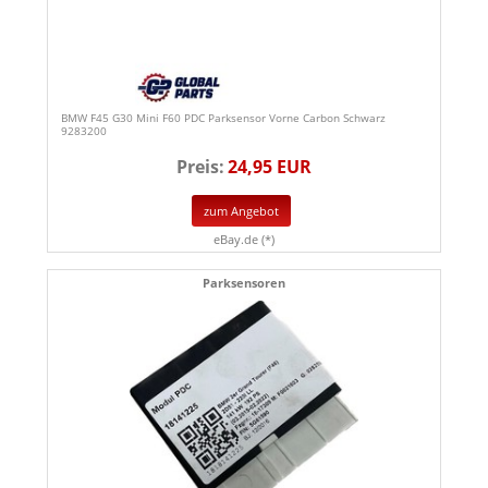
BMW F45 G30 Mini F60 PDC Parksensor Vorne Carbon Schwarz
9283200
Preis:
24,95 EUR
zum Angebot
eBay.de (*)
Parksensoren