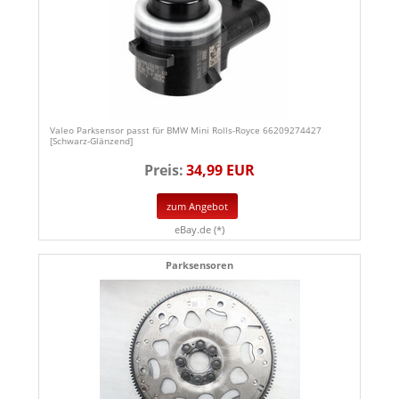
Valeo Parksensor passt für BMW Mini Rolls-Royce 66209274427
[Schwarz-Glänzend]
Preis:
34,99 EUR
zum Angebot
eBay.de (*)
Parksensoren