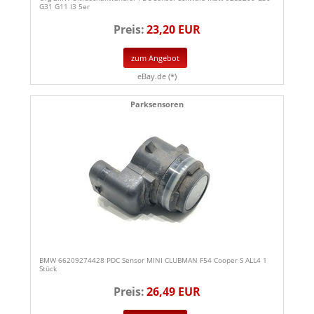
G31 G11 I3 5er
Preis:
23,20 EUR
zum Angebot
eBay.de (*)
Parksensoren
BMW 66209274428 PDC Sensor MINI CLUBMAN F54 Cooper S ALL4 1
Stück
Preis:
26,49 EUR