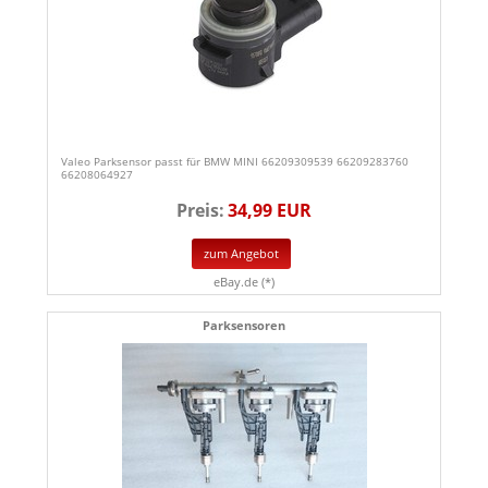
Valeo Parksensor passt für BMW MINI 66209309539 66209283760
66208064927
Preis:
34,99 EUR
zum Angebot
eBay.de (*)
Parksensoren