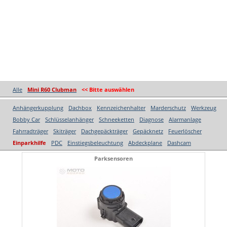
Alle
Mini R60 Clubman
<< Bitte auswählen
Anhängerkupplung
Dachbox
Kennzeichenhalter
Marderschutz
Werkzeug
Bobby Car
Schlüsselanhänger
Schneeketten
Diagnose
Alarmanlage
Fahrradträger
Skiträger
Dachgepäckträger
Gepäcknetz
Feuerlöscher
Einparkhilfe
PDC
Einstiegsbeleuchtung
Abdeckplane
Dashcam
Parksensoren