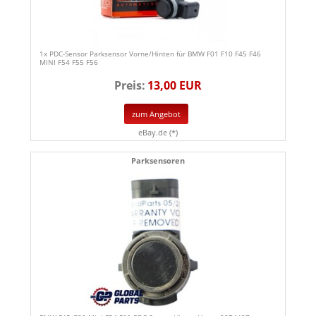
1x PDC-Sensor Parksensor Vorne/Hinten für BMW F01 F10 F45 F46
MINI F54 F55 F56
Preis:
13,00 EUR
zum Angebot
eBay.de (*)
Parksensoren