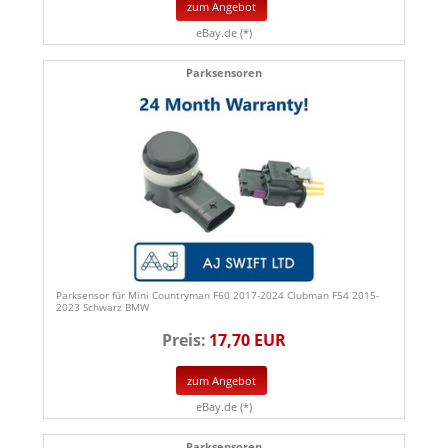
zum Angebot
eBay.de (*)
Parksensoren
Parksensor für Mini Countryman F60 2017-2024 Clubman F54 2015-
2023 Schwarz BMW
Preis:
17,70 EUR
zum Angebot
eBay.de (*)
Parksensoren