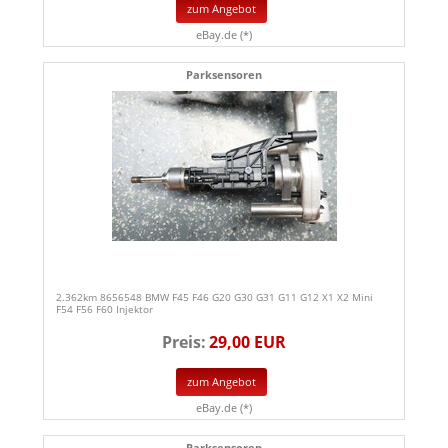
zum Angebot
eBay.de (*)
Parksensoren
2.362km 8656548 BMW F45 F46 G20 G30 G31 G11 G12 X1 X2 Mini
F54 F56 F60 Injektor
Preis:
29,00 EUR
zum Angebot
eBay.de (*)
Parksensoren