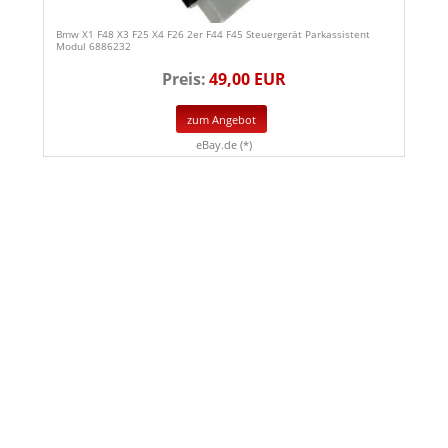
Bmw X1 F48 X3 F25 X4 F26 2er F44 F45 Steuergerät Parkassistent
Modul 6886232
Preis:
49,00 EUR
zum Angebot
eBay.de (*)