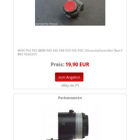
MINI F54 F55 BMW F45 F46 F48 F25 F26 PDC Ultraschallwandler Red II
B83 9283201
Preis:
19,90 EUR
zum Angebot
eBay.de (*)
Parksensoren