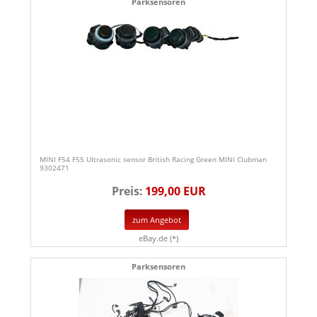
Parksensoren
MINI F54 F55 Ultrasonic sensor British Racing Green MINI Clubman
9302471
Preis:
199,00 EUR
zum Angebot
eBay.de (*)
Parksensoren