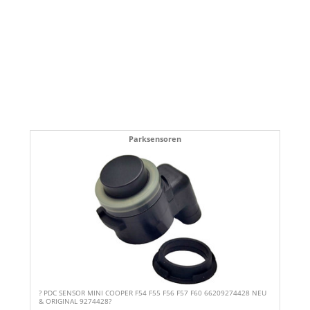
Parksensoren
? PDC SENSOR MINI COOPER F54 F55 F56 F57 F60 66209274428 NEU
& ORIGINAL 9274428?