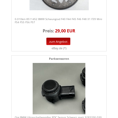
0.010km 8511452 BMW Schwungrad F40 F44 F45 F46 F48 X1 F39 Mini
F54 F55 F56 F57
Preis:
29,00 EUR
zum Angebot
eBay.de (*)
Parksensoren
Org BMW Ultraschallwandler PDC Sensor Schwarz matt 9283200 G30