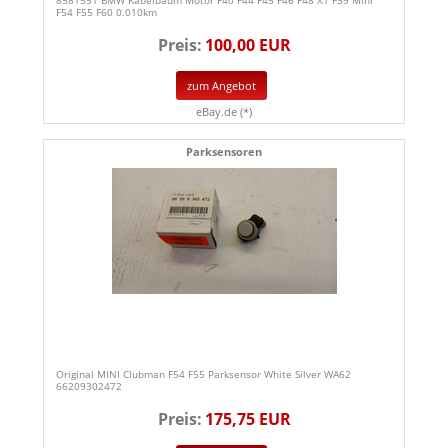
8581551 BMW Kabelbaum Motor F40 F44 F45 F46 F48 X1 F39 Mini
F54 F55 F60 0.010km
Preis:
100,00 EUR
zum Angebot
eBay.de (*)
Parksensoren
Original MINI Clubman F54 F55 Parksensor White Silver WA62
66209302472
Preis:
175,75 EUR