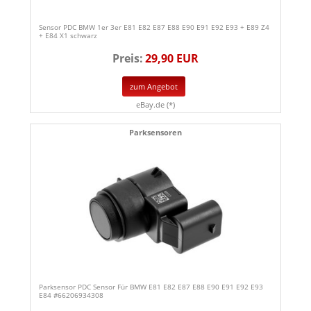
Sensor PDC BMW 1er 3er E81 E82 E87 E88 E90 E91 E92 E93 + E89 Z4
+ E84 X1 schwarz
Preis:
29,90 EUR
zum Angebot
eBay.de (*)
Parksensoren
Parksensor PDC Sensor Für BMW E81 E82 E87 E88 E90 E91 E92 E93
E84 #66206934308