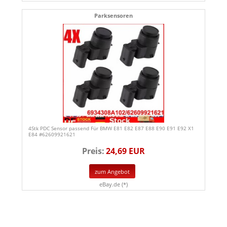
Parksensoren
4Stk PDC Sensor passend Für BMW E81 E82 E87 E88 E90 E91 E92 X1
E84 #62609921621
Preis:
24,69 EUR
zum Angebot
eBay.de (*)