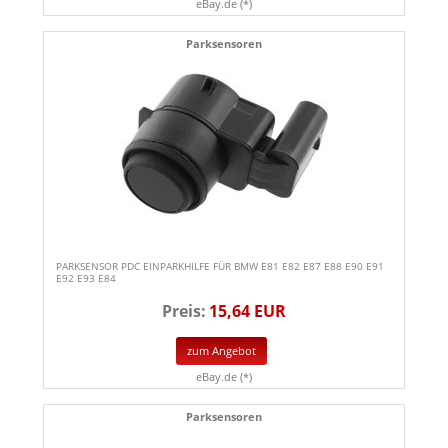
eBay.de (*)
Parksensoren
PARKSENSOR PDC EINPARKHILFE FÜR BMW E81 E82 E87 E88 E90 E91
E92 E93 E84
Preis:
15,64 EUR
zum Angebot
eBay.de (*)
Parksensoren