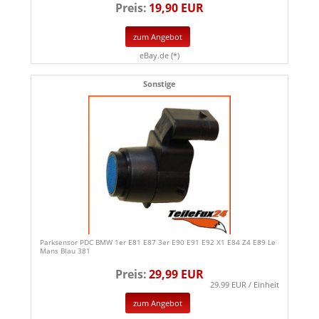
Preis:
19,90 EUR
zum Angebot
eBay.de (*)
Sonstige
Parksensor PDC BMW 1er E81 E87 3er E90 E91 E92 X1 E84 Z4 E89 Le
Mans Blau 381
Preis:
29,99 EUR
29.99 EUR / Einheit
zum Angebot