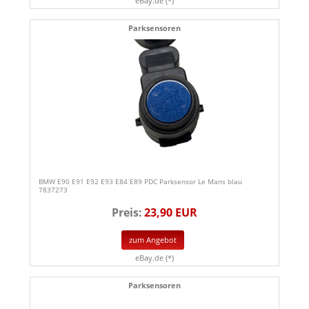
eBay.de (*)
Parksensoren
BMW E90 E91 E92 E93 E84 E89 PDC Parksensor Le Mans blau
7837273
Preis:
23,90 EUR
zum Angebot
eBay.de (*)
Parksensoren