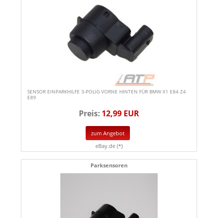
SENSOR EINPARKHILFE 3-POLIG VORNE HINTEN FÜR BMW X1 E84 Z4
E89
Preis:
12,99 EUR
zum Angebot
eBay.de (*)
Parksensoren