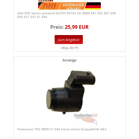
4Stk PDC Sensor passend 66209196705 Für BMW E81 E82 E87 E88
E90 E91 E92 X1 E84
Preis:
25,99 EUR
zum Angebot
eBay.de (*)
Sonstige
Parksensor PDC BMW X1 E84 Vorne Hinten Einparkhilfe NEU