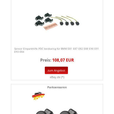
Sensor Einparkhilfe PDC beidseitig für BMW E81 E87 E82 E88 E90 E91
E93 E84
Preis:
108,07 EUR
zum Angebot
eBay.de (*)
Parksensoren