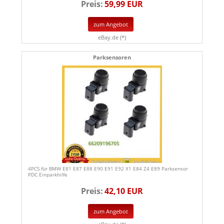
Preis:
59,99 EUR
zum Angebot
eBay.de (*)
Parksensoren
4PCS für BMW E81 E87 E88 E90 E91 E92 X1 E84 Z4 E89 Parksensor
PDC Einparkhilfe
Preis:
42,10 EUR
zum Angebot