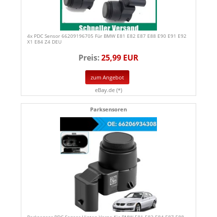
4x PDC Sensor 66209196705 Für BMW E81 E82 E87 E88 E90 E91 E92
X1 E84 Z4 DEU
Preis:
25,99 EUR
zum Angebot
eBay.de (*)
Parksensoren
Parksensor PDC Sensor Hinten Vorne für BMW E81 E82 E84 E87 E88