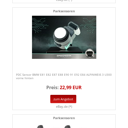
Parksensoren
PDC Sensor BMW E81 E82 E87 E88 E90 91 E92 E84 ALPINWEIß 3 U300
vorne hinten
Preis:
22,99 EUR
zum Angebot
eBay.de (*)
Parksensoren