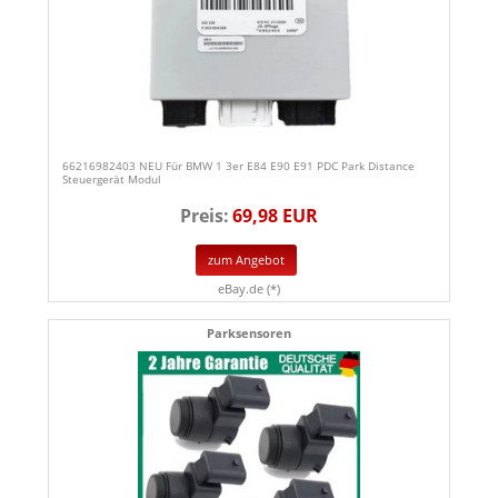
66216982403 NEU Für BMW 1 3er E84 E90 E91 PDC Park Distance
Steuergerät Modul
Preis:
69,98 EUR
zum Angebot
eBay.de (*)
Parksensoren