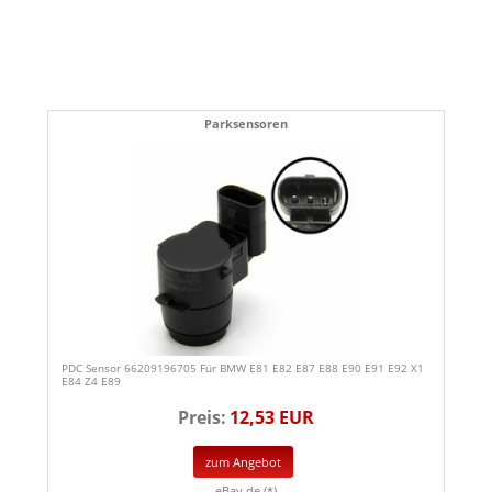
Parksensoren
PDC Sensor 66209196705 Für BMW E81 E82 E87 E88 E90 E91 E92 X1
E84 Z4 E89
Preis:
12,53 EUR
zum Angebot
eBay.de (*)