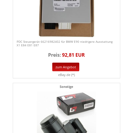
PDC Steuergerät 66216982402 für BMW E90 niedrigere Ausstattung
X1 E84 E81 E87
Preis:
92,81 EUR
zum Angebot
eBay.de (*)
Sonstige