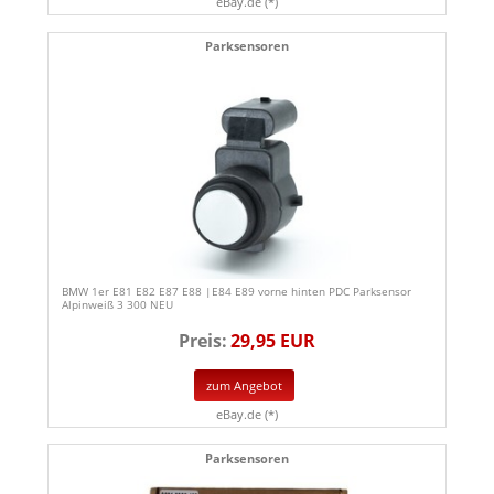
eBay.de (*)
Parksensoren
BMW 1er E81 E82 E87 E88 |E84 E89 vorne hinten PDC Parksensor
Alpinweiß 3 300 NEU
Preis:
29,95 EUR
zum Angebot
eBay.de (*)
Parksensoren