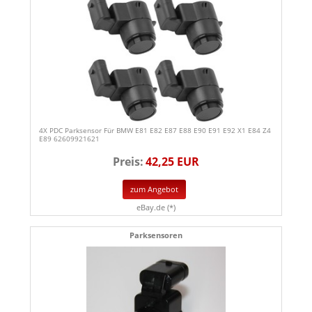
4X PDC Parksensor Für BMW E81 E82 E87 E88 E90 E91 E92 X1 E84 Z4
E89 62609921621
Preis:
42,25 EUR
zum Angebot
eBay.de (*)
Parksensoren