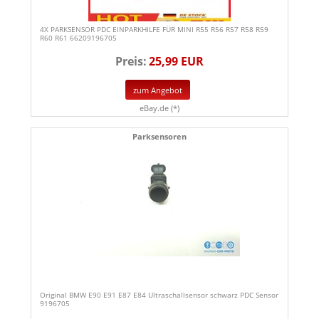
4X PARKSENSOR PDC EINPARKHILFE FÜR MINI R55 R56 R57 R58 R59
R60 R61 66209196705
Preis:
25,99 EUR
zum Angebot
eBay.de (*)
Parksensoren
Original BMW E90 E91 E87 E84 Ultraschallsensor schwarz PDC Sensor
9196705