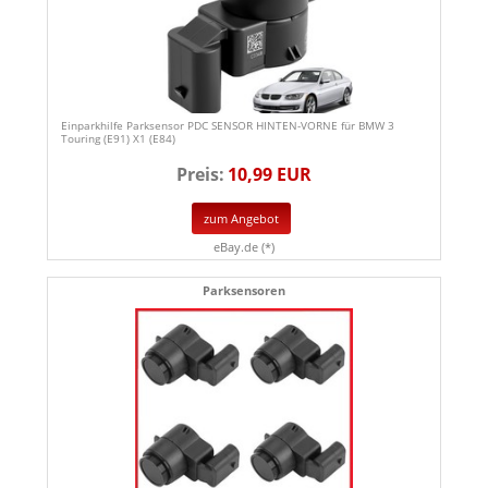
Einparkhilfe Parksensor PDC SENSOR HINTEN-VORNE für BMW 3
Touring (E91) X1 (E84)
Preis:
10,99 EUR
zum Angebot
eBay.de (*)
Parksensoren