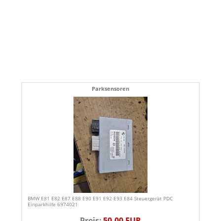
Parksensoren
BMW E81 E82 E87 E88 E90 E91 E92 E93 E84 Steuergerät PDC
Einparkhilfe 6974021
Preis:
50,00 EUR