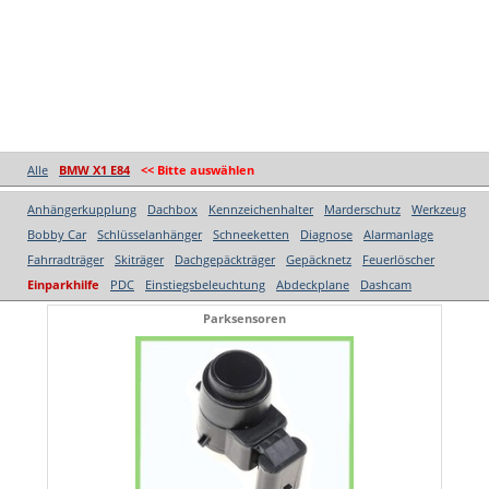
Alle
BMW X1 E84
<< Bitte auswählen
Anhängerkupplung
Dachbox
Kennzeichenhalter
Marderschutz
Werkzeug
Bobby Car
Schlüsselanhänger
Schneeketten
Diagnose
Alarmanlage
Fahrradträger
Skiträger
Dachgepäckträger
Gepäcknetz
Feuerlöscher
Einparkhilfe
PDC
Einstiegsbeleuchtung
Abdeckplane
Dashcam
Parksensoren