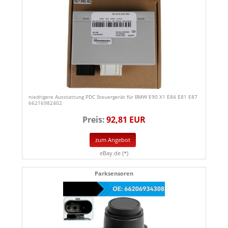
niedrigere Ausstattung PDC Steuergerät für BMW E90 X1 E84 E81 E87
66216982402
Preis:
92,81 EUR
zum Angebot
eBay.de (*)
Parksensoren