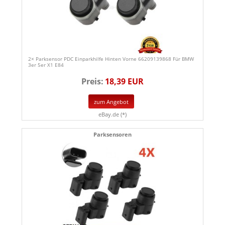
2× Parksensor PDC Einparkhilfe Hinten Vorne 66209139868 Für BMW
3er 5er X1 E84
Preis:
18,39 EUR
zum Angebot
eBay.de (*)
Parksensoren