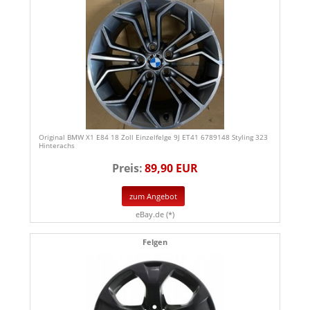
Original BMW X1 E84 18 Zoll Einzelfelge 9J ET41 6789148 Styling 323
Hinterachs
Preis:
89,90 EUR
zum Angebot
eBay.de (*)
Felgen