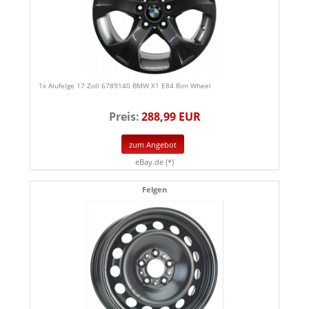
1x Alufelge 17 Zoll 6789140 BMW X1 E84 Rim Wheel
Preis:
288,99 EUR
zum Angebot
eBay.de (*)
Felgen