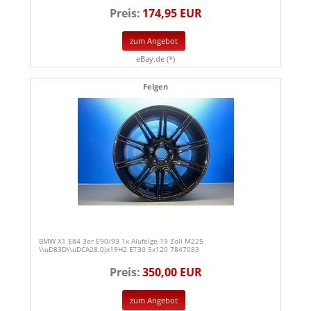
Preis:
174,95 EUR
zum Angebot
eBay.de (*)
Felgen
BMW X1 E84 3er E90/93 1x Alufelge 19 Zoll M225
\\uD83D\\uDCA28.0jx19H2 ET30 5x120 7847083
Preis:
350,00 EUR
zum Angebot