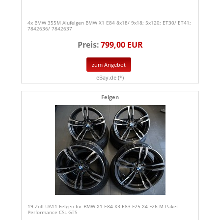
4x BMW 355M Alufelgen BMW X1 E84 8x18/ 9x18; 5x120; ET30/ ET41;
7842636/ 7842637
Preis:
799,00 EUR
zum Angebot
eBay.de (*)
Felgen
19 Zoll UA11 Felgen für BMW X1 E84 X3 E83 F25 X4 F26 M Paket
Performance CSL GTS