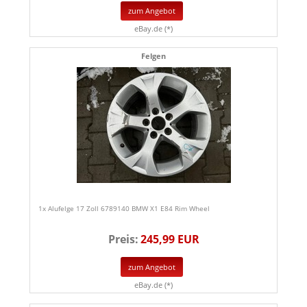
zum Angebot
eBay.de (*)
Felgen
1x Alufelge 17 Zoll 6789140 BMW X1 E84 Rim Wheel
Preis:
245,99 EUR
zum Angebot
eBay.de (*)