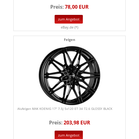
Preis:
78,00 EUR
zum Angebot
eBay.de (*)
Felgen
Alufelgen MAK KOENIG 17" 7.5J 5x120 ET 34 72.6 GLOSSY BLACK
Preis:
203,98 EUR
zum Angebot