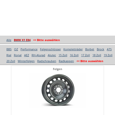
Alle
BMW X1 E84
<< Bitte auswählen
BBS
OZ
Performance
Felgenschlösser
Kompletträder
Borbet
Brock
ATS
Rial
Ronal
AEZ
RH-Alurad
Alutec
15 Zoll
16 Zoll
17 Zoll
18 Zoll
19 Zoll
20 Zoll
Winterfelgen
Radschrauben
Radkappen
<< Bitte auswählen
Felgen