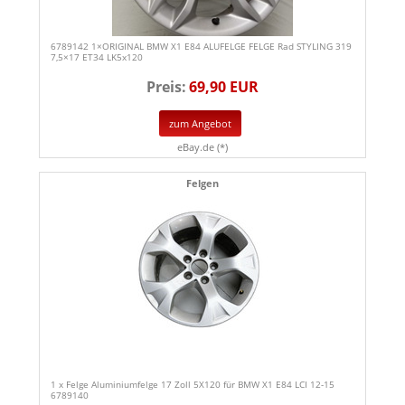
6789142 1×ORIGINAL BMW X1 E84 ALUFELGE FELGE Rad STYLING 319
7,5×17 ET34 LK5x120
Preis:
69,90 EUR
zum Angebot
eBay.de (*)
Felgen
1 x Felge Aluminiumfelge 17 Zoll 5X120 für BMW X1 E84 LCI 12-15
6789140