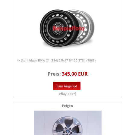
4x Stahlfelgen BMW X1 (E84) 7,5x17 5/120 ET34 (9863)
Preis:
345,00 EUR
zum Angebot
eBay.de (*)
Felgen