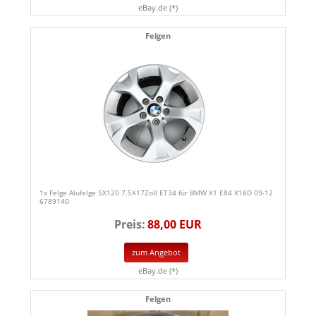
eBay.de (*)
Felgen
1x Felge Alufelge 5X120 7.5X17Zoll ET34 für BMW X1 E84 X18D 09-12
6789140
Preis:
88,00 EUR
zum Angebot
eBay.de (*)
Felgen