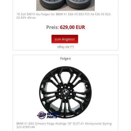
18 Zoll DM10 Alu Felgen für BMW X1 E84 X3 E83 F25 X4 F26 X5 E53
Z4 E89 xDrive
Preis:
629,00 EUR
zum Angebot
eBay.de (*)
Felgen
BMW X1 E84 Schwarz Felge Alufelge 18" 9J ET:41 Honeycomb Styling
323 6789148