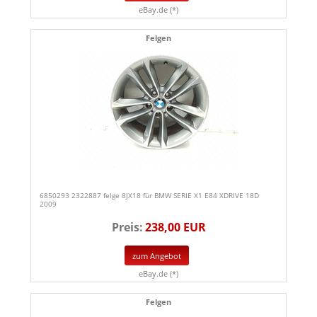
eBay.de (*)
Felgen
6850293 2322887 felge 8JX18 für BMW SERIE X1 E84 XDRIVE 18D
2009
Preis:
238,00 EUR
zum Angebot
eBay.de (*)
Felgen