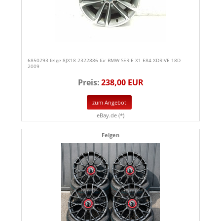
6850293 felge 8JX18 2322886 für BMW SERIE X1 E84 XDRIVE 18D
2009
Preis:
238,00 EUR
zum Angebot
eBay.de (*)
Felgen