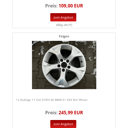
Preis:
109,00 EUR
zum Angebot
eBay.de (*)
Felgen
1x Alufelge 17 Zoll 6789140 BMW X1 E84 Rim Wheel
Preis:
245,99 EUR
zum Angebot