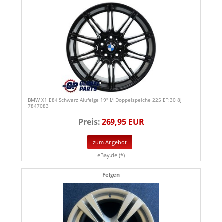
BMW X1 E84 Schwarz Alufelge 19" M Doppelspeiche 225 ET:30 8J
7847083
Preis:
269,95 EUR
zum Angebot
eBay.de (*)
Felgen