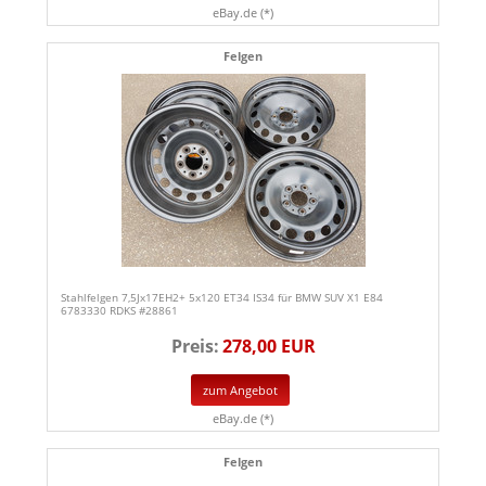
eBay.de (*)
Felgen
Stahlfelgen 7,5Jx17EH2+ 5x120 ET34 IS34 für BMW SUV X1 E84
6783330 RDKS #28861
Preis:
278,00 EUR
zum Angebot
eBay.de (*)
Felgen