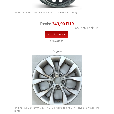
4x Stahlfelgen 7.5x17 ET34 5x120 für BMW X1 (E84)
Preis:
343,90 EUR
85.97 EUR / Einheit
zum Angebot
eBay.de (*)
Felgen
original X1 E84 BMW 7,5x17 ET34 Alufelge 6789141 styl 318 V-Speiche
jante