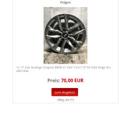
Felgen
1x 17 Zoll Alufelge Original BMW X1 E84 7,5x17 ET34 IS34 Felge Alu
6861846
Preis:
70,00 EUR
zum Angebot
eBay.de (*)