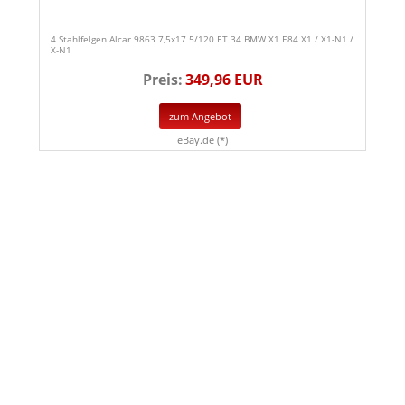
4 Stahlfelgen Alcar 9863 7,5x17 5/120 ET 34 BMW X1 E84 X1 / X1-N1 /
X-N1
Preis:
349,96 EUR
zum Angebot
eBay.de (*)