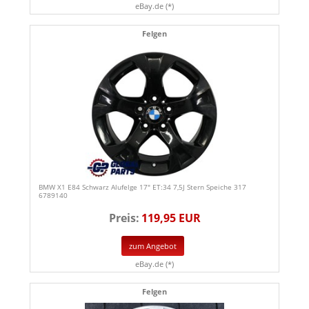
eBay.de (*)
Felgen
BMW X1 E84 Schwarz Alufelge 17" ET:34 7,5J Stern Speiche 317
6789140
Preis:
119,95 EUR
zum Angebot
eBay.de (*)
Felgen