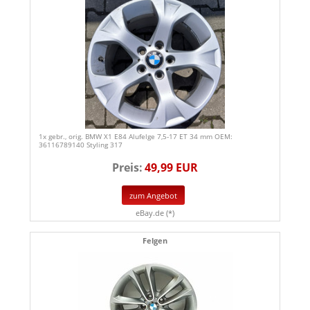
1x gebr., orig. BMW X1 E84 Alufelge 7,5-17 ET 34 mm OEM:
36116789140 Styling 317
Preis:
49,99 EUR
zum Angebot
eBay.de (*)
Felgen