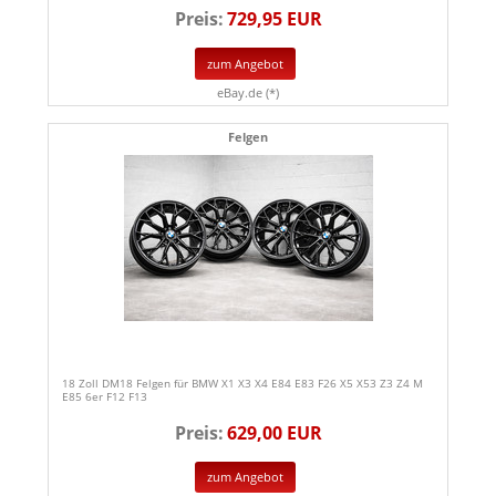
Preis:
729,95 EUR
zum Angebot
eBay.de (*)
Felgen
18 Zoll DM18 Felgen für BMW X1 X3 X4 E84 E83 F26 X5 X53 Z3 Z4 M
E85 6er F12 F13
Preis:
629,00 EUR
zum Angebot