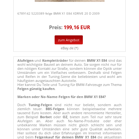
6789142 5220389 felge BMW X1 E84 XDRIVE 20 D 2009
Preis:
199,16 EUR
zum Angebot
eBay.de (*)
Alufelgen
und
Kompletträder
für deinen
BMW X1 E84
sind das
wohl wichtigste Bauteil an deinem Auto. Sie sorgen nicht nur für
den nötigen Kontakt zur Straße, sondern können die Optik unter
Umständen um ein Vielfaches verbessern. Deshalb sind Felgen
und Reifen in der Tuning-Szene die beliebtesten und wohl am
häufigsten ausgetauschten Autoteile.
Hier kannst Du Teile und Tuning für BMW-Fahrzeuge zum Thema
Felgen günstig kaufen
.
Marken oder No-Name-Felgen für den BMW X1 E84?
Doch
Tuning-Felgen
sind nicht nur beliebt, sondern auch
ziemlich teuer.
BBS-Felgen
können beispielsweise mehrere
tausend Euro kosten. Aber auch andere renommierte Hersteller,
zum Beispiel
Borbet
oder
OZ
, bieten zum Teil nur sehr teure
Alufelgen an. Aber auch No-Name-Produkte oder eher
unbekannte Marken müssen nicht gleich schlecht sein und
können unter Umständen eine sehr gute Qualität aufweisen.
Hier solltest du dich über Erfahrungen im Internet informieren
und beim
Felgenkauf für deinen BMW X1 E84
die aktuellsten