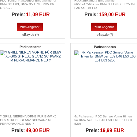
PDC Sensor Parksensor Einparkhilfe für
Rückfahrkamera Einparkhilfe
BMW X3 E83, BMW X5 E70, BMW X6
66539475687 für BMW X1 F48 X3 F25 X4
E71/E72
F26 X5 F15 F45
Preis:
11,09 EUR
Preis:
159,00 EUR
zum Angebot
zum Angebot
eBay.de (*)
eBay.de (*)
Parksensoren
Parksensoren
? GRILL NIEREN VORNE FÜR BMW X5
4x Parksensor PDC Sensor Vorne Hinten
G05 STREBE GLANZ SCHWARZ M
für BMW 5er E39 E46 E53 E60 E61 E83
PERFORMANCE NEU ?
520d
Preis:
49,00 EUR
Preis:
19,99 EUR