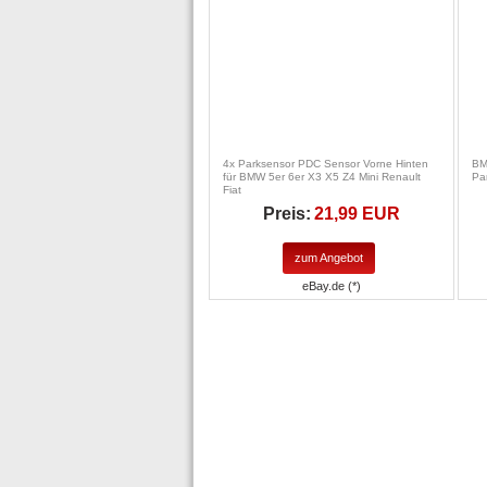
4x Parksensor PDC Sensor Vorne Hinten
BM
für BMW 5er 6er X3 X5 Z4 Mini Renault
Pa
Fiat
Preis:
21,99 EUR
zum Angebot
eBay.de (*)