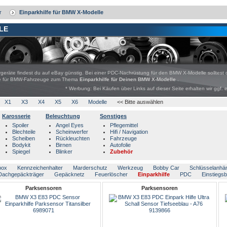
r
Einparkhilfe für BMW X-Modelle
LE
eräte findest du auf eBay günstig. Bei einer PDC-Nachrüstung für den BMW X-Modelle solltest 
bote für BMW-Fahrzeuge zum Thema
Einparkhilfe für Deinen BMW X-Modelle
.
* Werbung: Bei Käufen über Links auf dieser Seite erhalten wir ggf. 
X1
X3
X4
X5
X6
Modelle
<< Bitte auswählen
Karosserie
Beleuchtung
Sonstiges
Spoiler
Angel Eyes
Pflegemittel
Blechteile
Scheinwerfer
Hifi / Navigation
Scheiben
Rückleuchten
Fahrzeuge
Bodykit
Birnen
Autofolie
Spiegel
Blinker
Zubehör
box
Kennzeichenhalter
Marderschutz
Werkzeug
Bobby Car
Schlüsselanhä
Dachgepäckträger
Gepäcknetz
Feuerlöscher
Einparkhilfe
PDC
Einstiegs
Parksensoren
Parksensoren