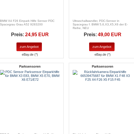
BMW X4 F26 Einpark Hilfe Sensor PDC
Ultraschallwandler, PDC-Sensor in
Spacegrau Grau A52 9283200
Spacegrau f. BMW 5,6,X3,X5,X6 der E-
Reihe, NEU
Preis:
24,95 EUR
Preis:
49,00 EUR
zum Angebot
zum Angebot
eBay.de (*)
eBay.de (*)
Parksensoren
Parksensoren