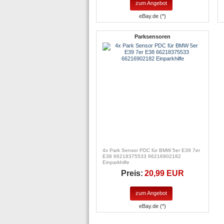
zum Angebot
eBay.de (*)
Parksensoren
4x Park Sensor PDC für BMW 5er E39 7er
E38 66218375533 66216902182
Einparkhilfe
Preis:
20,99 EUR
zum Angebot
eBay.de (*)