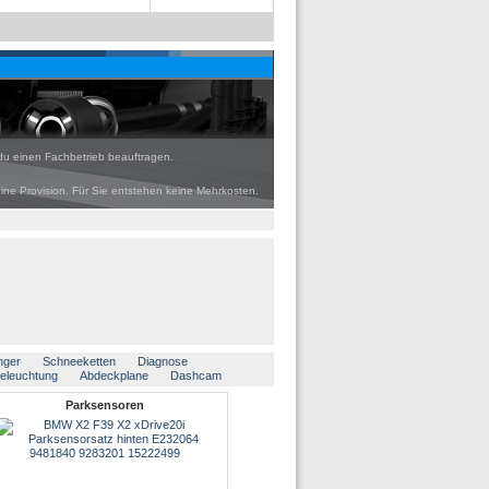
du einen Fachbetrieb beauftragen.
eine Provision. Für Sie entstehen keine Mehrkosten.
nger
Schneeketten
Diagnose
beleuchtung
Abdeckplane
Dashcam
Parksensoren