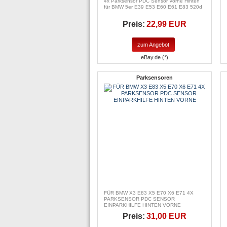
4x Parksensor PDC Sensor Vorne Hinten
für BMW 5er E39 E53 E60 E61 E83 520d
Preis:
22,99 EUR
zum Angebot
eBay.de (*)
Parksensoren
FÜR BMW X3 E83 X5 E70 X6 E71 4X
PARKSENSOR PDC SENSOR
EINPARKHILFE HINTEN VORNE
Preis:
31,00 EUR