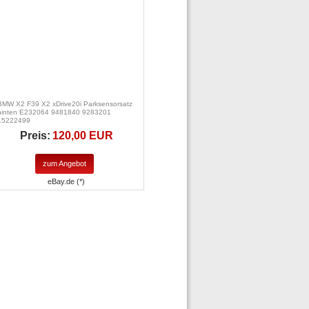
BMW X2 F39 X2 xDrive20i Parksensorsatz
hinten E232064 9481840 9283201
15222499
Preis:
120,00 EUR
zum Angebot
eBay.de (*)