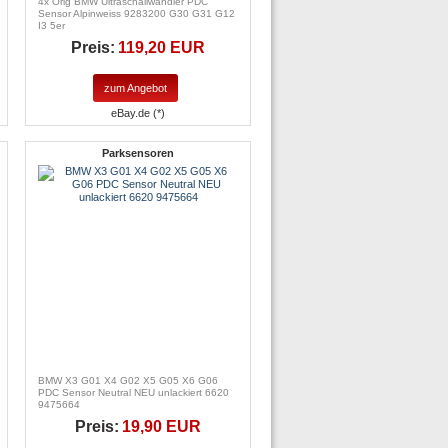
4x Orig BMW Ultraschallwandler PDC
Sensor Alpinweiss 9283200 G30 G31 G12
I3 5er
Preis:
119,20 EUR
zum Angebot
eBay.de (*)
Parksensoren
BMW X3 G01 X4 G02 X5 G05 X6 G06
PDC Sensor Neutral NEU unlackiert 6620
9475664
Preis:
19,90 EUR