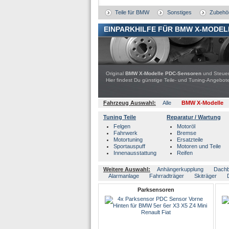
Teile für BMW
Sonstiges
Zubehö
EINPARKHILFE FÜR BMW X-MODEL
Original
BMW X-Modelle PDC-Sensoren
und Steuerg
Hier findest Du günstige Teile- und Tuning-Ange
Fahrzeug Auswahl:
Alle
BMW X-Modelle
Tuning Teile
Reparatur / Wartung
Felgen
Motoröl
Fahrwerk
Bremse
Motortuning
Ersatzteile
Sportauspuff
Motoren und Teile
Innenausstattung
Reifen
Weitere Auswahl:
Anhängerkupplung
Dach
Alarmanlage
Fahrradträger
Skiträger
Parksensoren