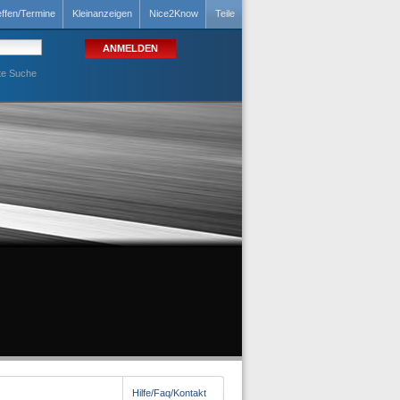
effen/Termine
Kleinanzeigen
Nice2Know
Teile
te Suche
Hilfe/Faq/Kontakt