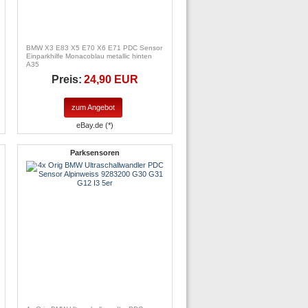
BMW X3 E83 X5 E70 X6 E71 PDC Sensor
Einparkhilfe Monacoblau metallic hinten
A35
Preis:
24,90 EUR
zum Angebot
eBay.de (*)
Parksensoren