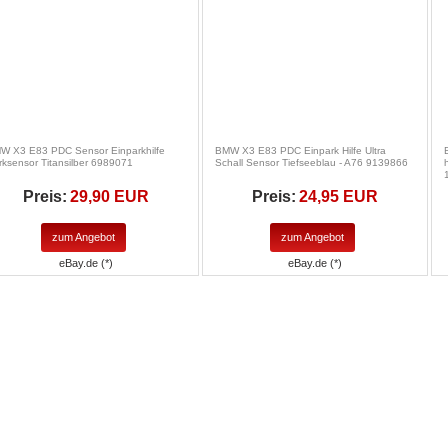
W X3 E83 PDC Sensor Einparkhilfe
BMW X3 E83 PDC Einpark Hilfe Ultra
rksensor Titansilber 6989071
Schall Sensor Tiefseeblau - A76 9139866
Preis:
29,90 EUR
Preis:
24,95 EUR
zum Angebot
zum Angebot
eBay.de (*)
eBay.de (*)