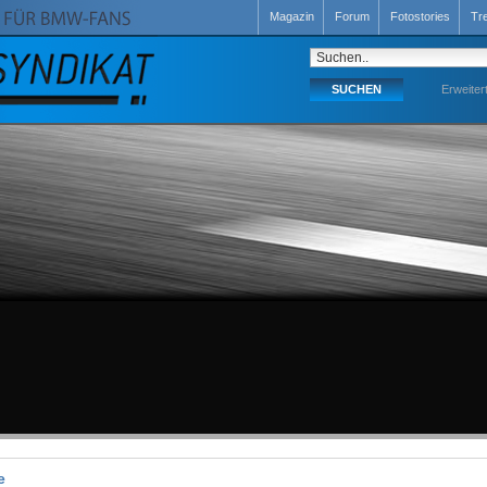
Magazin
Forum
Fotostories
Tr
Erweiter
e