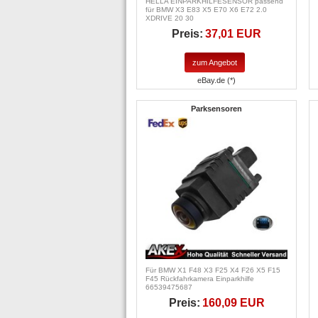
HELLA EINPARKHILFESENSOR passend
für BMW X3 E83 X5 E70 X6 E72 2.0
XDRIVE 20 30
Preis:
37,01 EUR
zum Angebot
eBay.de (*)
Parksensoren
Für BMW X1 F48 X3 F25 X4 F26 X5 F15
F45 Rückfahrkamera Einparkhilfe
66539475687
Preis:
160,09 EUR