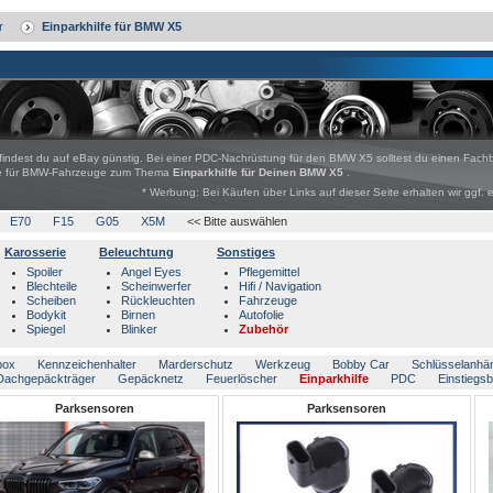
r
Einparkhilfe für BMW X5
indest du auf eBay günstig. Bei einer PDC-Nachrüstung für den BMW X5 solltest du einen Fachb
bote für BMW-Fahrzeuge zum Thema
Einparkhilfe für Deinen BMW X5
.
* Werbung: Bei Käufen über Links auf dieser Seite erhalten wir ggf. 
E70
F15
G05
X5M
<< Bitte auswählen
Karosserie
Beleuchtung
Sonstiges
Spoiler
Angel Eyes
Pflegemittel
Blechteile
Scheinwerfer
Hifi / Navigation
Scheiben
Rückleuchten
Fahrzeuge
Bodykit
Birnen
Autofolie
Spiegel
Blinker
Zubehör
box
Kennzeichenhalter
Marderschutz
Werkzeug
Bobby Car
Schlüsselanhä
Dachgepäckträger
Gepäcknetz
Feuerlöscher
Einparkhilfe
PDC
Einstiegs
Parksensoren
Parksensoren