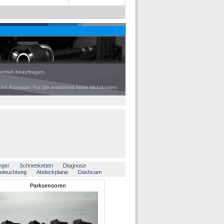
etrieb beauftragen.
eine Provision. Für Sie entstehen keine Mehrkosten.
nger
Schneeketten
Diagnose
beleuchtung
Abdeckplane
Dashcam
Parksensoren