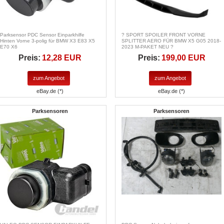
Parksensor PDC Sensor Einparkhilfe
? SPORT SPOILER FRONT VORNE
Hinten Vorne 3-polig für BMW X3 E83 X5
SPLITTER AERO FÜR BMW X5 G05 2018-
E70 X6
2023 M-PAKET NEU ?
Preis:
12,28 EUR
Preis:
199,00 EUR
zum Angebot
zum Angebot
eBay.de (*)
eBay.de (*)
Parksensoren
Parksensoren