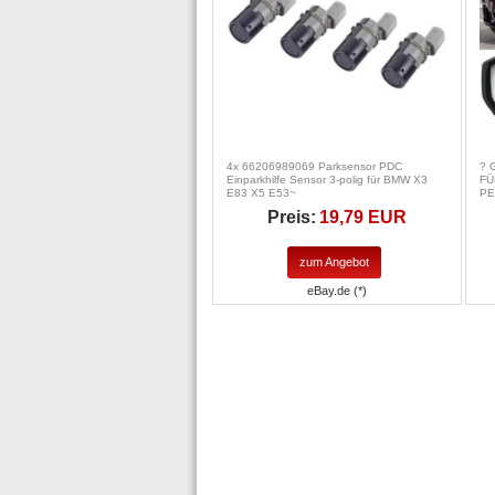
4x 66206989069 Parksensor PDC
? 
Einparkhilfe Sensor 3-polig für BMW X3
FÜ
E83 X5 E53~
PE
Preis:
19,79 EUR
zum Angebot
eBay.de (*)