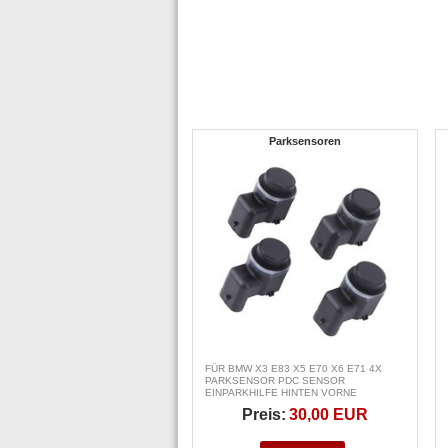
Parksensoren
FÜR BMW X3 E83 X5 E70 X6 E71 4X
PARKSENSOR PDC SENSOR
EINPARKHILFE HINTEN VORNE
Preis:
30,00 EUR