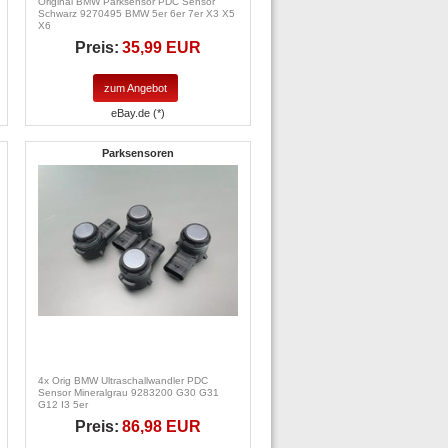
Original BMW Parksensor PDC Sensor
Schwarz 9270495 BMW 5er 6er 7er X3 X5
X6
Preis:
35,99 EUR
zum Angebot
eBay.de (*)
Parksensoren
4x Orig BMW Ultraschallwandler PDC
Sensor Mineralgrau 9283200 G30 G31
G12 I3 5er
Preis:
86,98 EUR