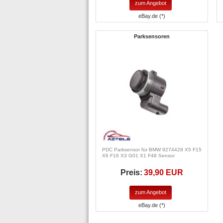
zum Angebot
eBay.de (*)
Parksensoren
PDC Parksensor für BMW 9274428 X5 F15
X6 F16 X3 G01 X1 F48 Sensor
Preis:
39,90 EUR
zum Angebot
eBay.de (*)