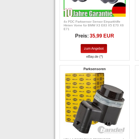
4x PDC Parksensor Sensor Einparkhilfe
Hinten Vorne für BMW X3 E83 X5 E70 X6
E71
Preis:
35,99 EUR
zum Angebot
eBay.de (*)
Parksensoren