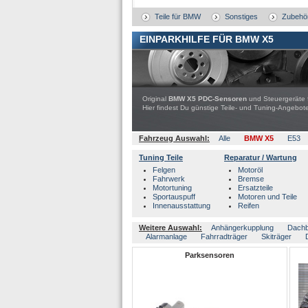
Teile für BMW
Sonstiges
Zubehö
EINPARKHILFE FÜR BMW X5
Original
BMW X5 PDC-Sensoren
und Steuergeräte f
Hier findest Du günstige Teile- und Tuning-Ange
Fahrzeug Auswahl:
Alle
BMW X5
E53
Tuning Teile
Reparatur / Wartung
Felgen
Motoröl
Fahrwerk
Bremse
Motortuning
Ersatzteile
Sportauspuff
Motoren und Teile
Innenausstattung
Reifen
Weitere Auswahl:
Anhängerkupplung
Dach
Alarmanlage
Fahrradträger
Skiträger
Parksensoren