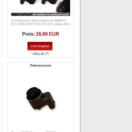
4x Parksensor Vorne Hinten für BMW X3
2.5 si E83 X5 E70 X6 E72 E71 xDrive 30 d
Preis:
26,99 EUR
zum Angebot
eBay.de (*)
Parksensoren