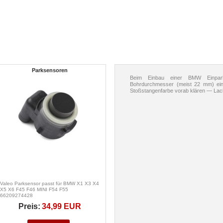
Parksensoren
Beim Einbau einer BMW Einpark
Bohrdurchmesser (meist 22 mm) ein
Stoßstangenfarbe vorab klären — Lack
Valeo Parksensor passt für BMW X1 X3 X4
X5 X6 F45 F46 MINI F54 F55
66209274428
Preis:
34,99 EUR