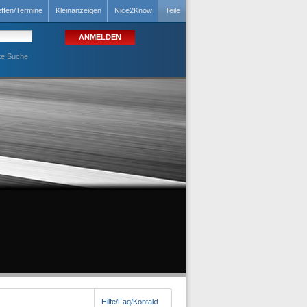
effen/Termine
Kleinanzeigen
Nice2Know
Teile
te Suche
Hilfe/Faq/Kontakt