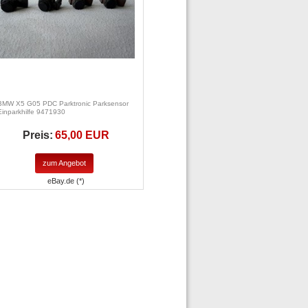
BMW X5 G05 PDC Parktronic Parksensor
Einparkhilfe 9471930
Preis:
65,00 EUR
zum Angebot
eBay.de (*)