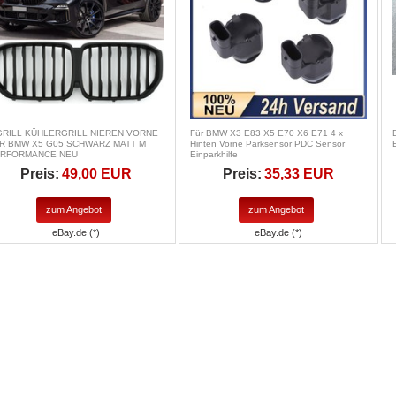
GRILL KÜHLERGRILL NIEREN VORNE
Für BMW X3 E83 X5 E70 X6 E71 4 x
R BMW X5 G05 SCHWARZ MATT M
Hinten Vorne Parksensor PDC Sensor
RFORMANCE NEU
Einparkhilfe
Preis:
49,00 EUR
Preis:
35,33 EUR
zum Angebot
zum Angebot
eBay.de (*)
eBay.de (*)