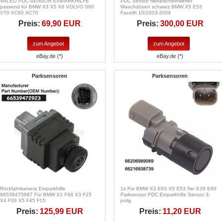
VALEO PDC-SENSOR EINPARKHILFE
PDC Sensor Nebelscheinwerfer
passend für BMW X3 X5 X6 VOLVO S80
Waschdüsen schwarz BMW X5 E53
V70 XC60 XC70
Facelift 10/2003-2006
Preis:
69,90 EUR
Preis:
300,00 EUR
zum Angebot
zum Angebot
eBay.de (*)
eBay.de (*)
Parksensoren
Parksensoren
Rückfahrkamera Einparkhilfe
1x Für BMW X3 E83 X5 E53 5er E39 E60
66539475687 Für BMW X1 F48 X3 F25
Parksensor PDC Einparkhilfe Sensor 3-
X4 F26 X5 F45 F15
polig
Preis:
125,99 EUR
Preis:
11,20 EUR