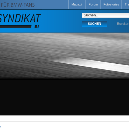
Magazin
Forum
Fotostories
Tr
Erweiter
e