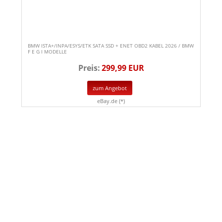
BMW ISTA+/INPA/ESYS/ETK SATA SSD + ENET OBD2 KABEL 2026 / BMW
F E G I MODELLE
Preis:
299,99 EUR
zum Angebot
eBay.de (*)