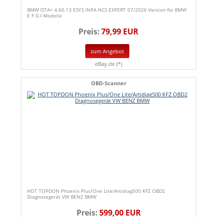
BMW ISTA+ 4.60.13 ESYS INPA NCS EXPERT 07/2026 Version für BMW
E F G I Modelle
Preis:
79,99 EUR
zum Angebot
eBay.de (*)
OBD-Scanner
HOT TOPDON Phoenix Plus/One Lite/Artidiag500 KFZ OBD2
Diagnosegerät VW BENZ BMW
Preis:
599,00 EUR