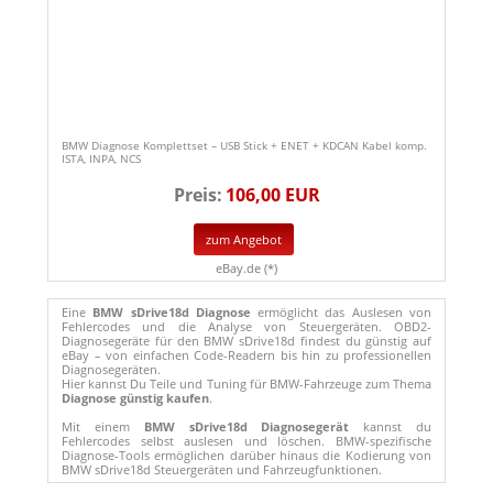
BMW Diagnose Komplettset – USB Stick + ENET + KDCAN Kabel komp.
ISTA, INPA, NCS
Preis:
106,00 EUR
zum Angebot
eBay.de (*)
Eine
BMW sDrive18d Diagnose
ermöglicht das Auslesen von
Fehlercodes und die Analyse von Steuergeräten. OBD2-
Diagnosegeräte für den BMW sDrive18d findest du günstig auf
eBay – von einfachen Code-Readern bis hin zu professionellen
Diagnosegeräten.
Hier kannst Du Teile und Tuning für BMW-Fahrzeuge zum Thema
Diagnose günstig kaufen
.
Mit einem
BMW sDrive18d Diagnosegerät
kannst du
Fehlercodes selbst auslesen und löschen. BMW-spezifische
Diagnose-Tools ermöglichen darüber hinaus die Kodierung von
BMW sDrive18d Steuergeräten und Fahrzeugfunktionen.