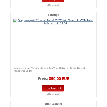
eBay.de (*)
Sonstige
Diagnosegerät ??neuer Stand 2026?? für BMW mit ICOM Next &
Panasonic CF-D1
Preis:
850,00 EUR
zum Angebot
eBay.de (*)
OBD-Scanner