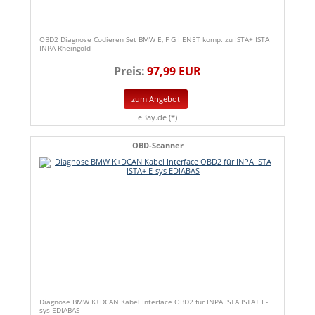
OBD2 Diagnose Codieren Set BMW E, F G I ENET komp. zu ISTA+ ISTA
INPA Rheingold
Preis:
97,99 EUR
zum Angebot
eBay.de (*)
OBD-Scanner
Diagnose BMW K+DCAN Kabel Interface OBD2 für INPA ISTA ISTA+ E-
sys EDIABAS