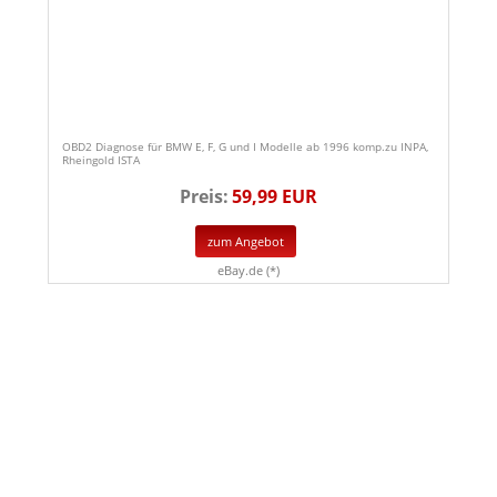
OBD2 Diagnose für BMW E, F, G und I Modelle ab 1996 komp.zu INPA,
Rheingold ISTA
Preis:
59,99 EUR
zum Angebot
eBay.de (*)