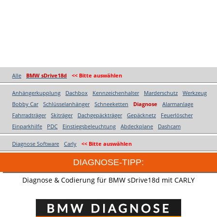
Alle
BMW sDrive18d
<< Bitte auswählen
Anhängerkupplung
Dachbox
Kennzeichenhalter
Marderschutz
Werkzeug
Bobby Car
Schlüsselanhänger
Schneeketten
Diagnose
Alarmanlage
Fahrradträger
Skiträger
Dachgepäckträger
Gepäcknetz
Feuerlöscher
Einparkhilfe
PDC
Einstiegsbeleuchtung
Abdeckplane
Dashcam
Diagnose Software
Carly
<< Bitte auswählen
DIAGNOSE-TIPP:
Diagnose & Codierung für BMW sDrive18d mit CARLY