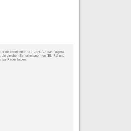
r für Kleinkinder ab 1 Jahr. Auf das Original
t die gleichen Sicherheitsnormen (EN 71) und
rtige Räder haben.