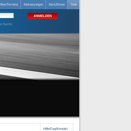
effen/Termine
Kleinanzeigen
Nice2Know
Teile
te Suche
Hilfe/Faq/Kontakt