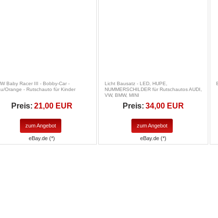
W Baby Racer III - Bobby-Car -
Licht Bausatz - LED, HUPE,
au/Orange - Rutschauto für Kinder
NUMMERSCHILDER für Rutschautos AUDI,
VW, BMW, MINI
Preis:
21,00 EUR
Preis:
34,00 EUR
zum Angebot
zum Angebot
eBay.de (*)
eBay.de (*)