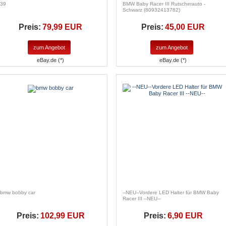
39
BMW Baby Racer III Rutscherauto -
Schwarz (80932413782)
Preis:
79,99 EUR
Preis:
45,00 EUR
zum Angebot
zum Angebot
eBay.de (*)
eBay.de (*)
bmw bobby car
--NEU--Vordere LED Halter für BMW Baby
Racer III --NEU--
Preis:
102,99 EUR
Preis:
6,90 EUR