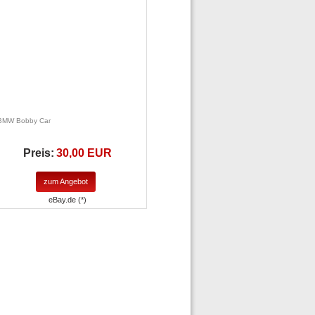
BMW Bobby Car
Preis:
30,00 EUR
zum Angebot
eBay.de (*)