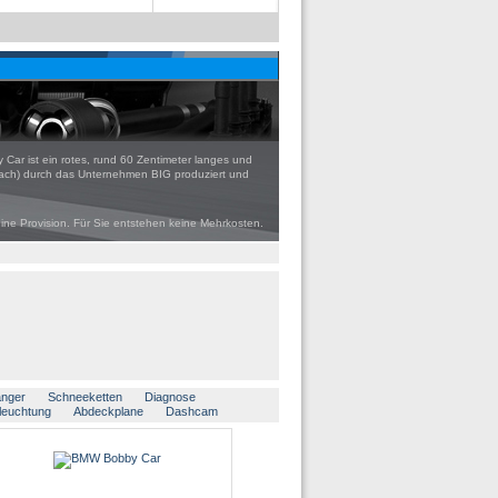
 Car ist ein rotes, rund 60 Zentimeter langes und
aslach) durch das Unternehmen BIG produziert und
eine Provision. Für Sie entstehen keine Mehrkosten.
änger
Schneeketten
Diagnose
leuchtung
Abdeckplane
Dashcam