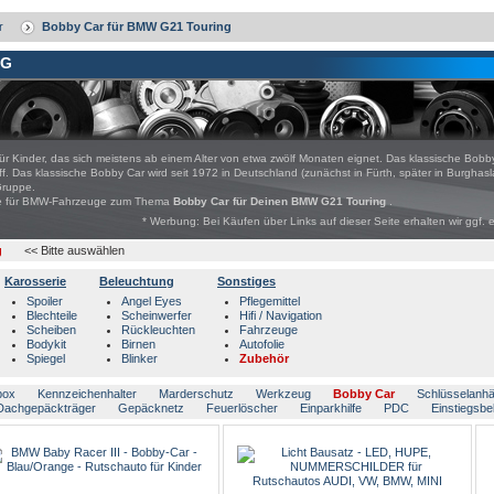
r
Bobby Car für BMW G21 Touring
NG
für Kinder, das sich meistens ab einem Alter von etwa zwölf Monaten eignet. Das klassische Bobby
ff. Das klassische Bobby Car wird seit 1972 in Deutschland (zunächst in Fürth, später in Burgh
Gruppe.
bote für BMW-Fahrzeuge zum Thema
Bobby Car für Deinen BMW G21 Touring
.
* Werbung: Bei Käufen über Links auf dieser Seite erhalten wir ggf. 
g
<< Bitte auswählen
Karosserie
Beleuchtung
Sonstiges
Spoiler
Angel Eyes
Pflegemittel
Blechteile
Scheinwerfer
Hifi / Navigation
Scheiben
Rückleuchten
Fahrzeuge
Bodykit
Birnen
Autofolie
Spiegel
Blinker
Zubehör
box
Kennzeichenhalter
Marderschutz
Werkzeug
Bobby Car
Schlüsselanh
Dachgepäckträger
Gepäcknetz
Feuerlöscher
Einparkhilfe
PDC
Einstiegsbe