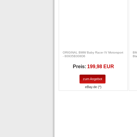
ORIGINAL BMW Baby Racer IV Motorsport
BM
- 80935B308D6
Bl
Preis:
199,98 EUR
zum Angebot
eBay.de (*)