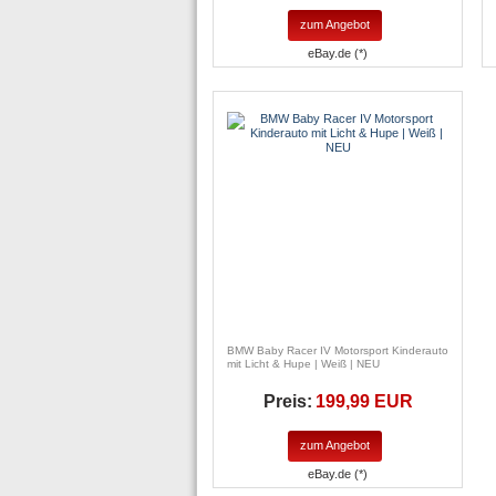
zum Angebot
eBay.de (*)
BMW Baby Racer IV Motorsport Kinderauto
mit Licht & Hupe | Weiß | NEU
Preis:
199,99 EUR
zum Angebot
eBay.de (*)