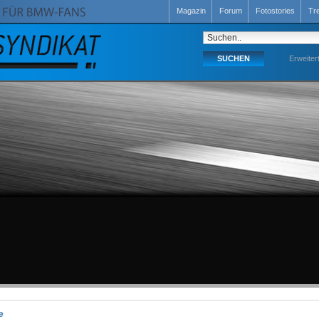
Magazin
Forum
Fotostories
Tr
Erweiter
e