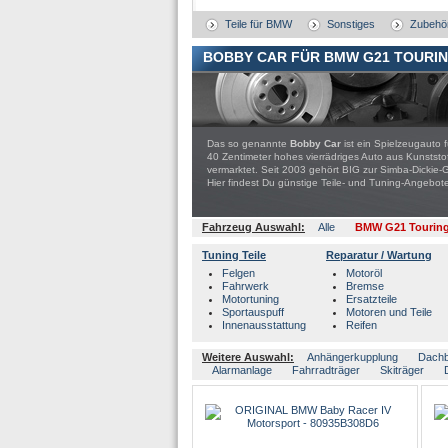
Teile für BMW
Sonstiges
Zubehö
BOBBY CAR FÜR BMW G21 TOURI
Das so genannte
Bobby Car
ist ein Spielzeugauto 
40 Zentimeter hohes vierrädriges Auto aus Kunststo
vermarktet. Seit 2003 gehört BIG zur Simba-Dickie-
Hier findest Du günstige Teile- und Tuning-Ange
Fahrzeug Auswahl:
Alle
BMW G21 Tourin
Tuning Teile
Reparatur / Wartung
Felgen
Motoröl
Fahrwerk
Bremse
Motortuning
Ersatzteile
Sportauspuff
Motoren und Teile
Innenausstattung
Reifen
Weitere Auswahl:
Anhängerkupplung
Dach
Alarmanlage
Fahrradträger
Skiträger