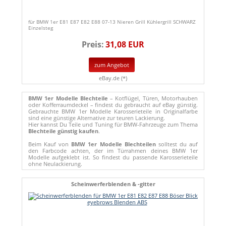
für BMW 1er E81 E87 E82 E88 07-13 Nieren Grill Kühlergrill SCHWARZ
Einzelsteg
Preis:
31,08 EUR
zum Angebot
eBay.de (*)
BMW 1er Modelle Blechteile
– Kotflügel, Türen, Motorhauben
oder Kofferraumdeckel – findest du gebraucht auf eBay günstig.
Gebrauchte BMW 1er Modelle Karosserieteile in Originalfarbe
sind eine günstige Alternative zur teuren Lackierung.
Hier kannst Du Teile und Tuning für BMW-Fahrzeuge zum Thema
Blechteile günstig kaufen
.
Beim Kauf von
BMW 1er Modelle Blechteilen
solltest du auf
den Farbcode achten, der im Türrahmen deines BMW 1er
Modelle aufgeklebt ist. So findest du passende Karosserieteile
ohne Neulackierung.
Scheinwerferblenden & -gitter