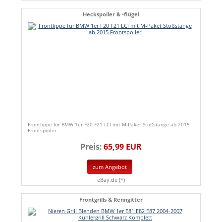
Heckspoiler & -flügel
Frontlippe für BMW 1er F20 F21 LCI mit M-Paket Stoßstange ab 2015
Frontspoiler
Preis:
65,99 EUR
zum Angebot
eBay.de (*)
Frontgrills & Renngitter