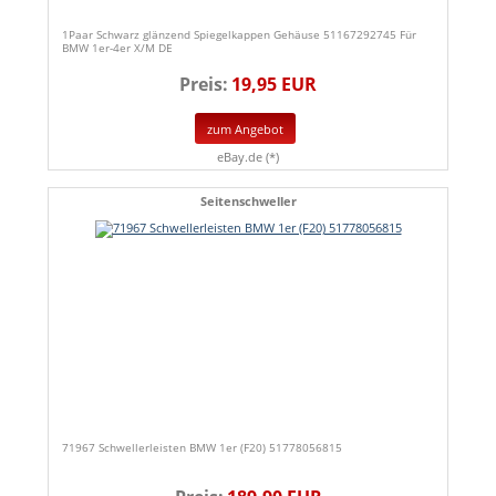
1Paar Schwarz glänzend Spiegelkappen Gehäuse 51167292745 Für
BMW 1er-4er X/M DE
Preis:
19,95 EUR
zum Angebot
eBay.de (*)
Seitenschweller
71967 Schwellerleisten BMW 1er (F20) 51778056815