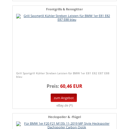
Frontgrills & Renngitter
Grill Sportgrill Kühler Streben Leisten für BMW 1er E81 E82 E87 E88
blau
Preis:
60,46 EUR
zum Angebot
eBay.de (*)
Heckspoiler & -flügel