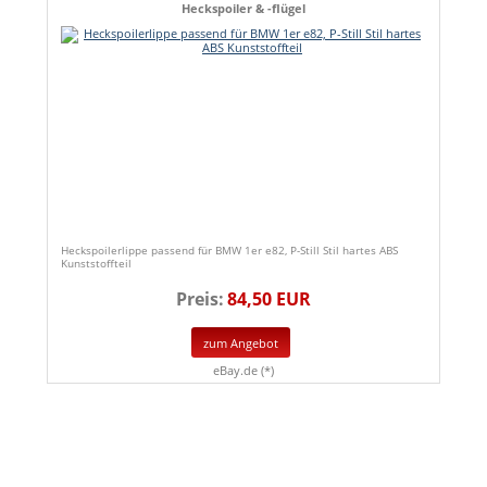
Heckspoiler & -flügel
Heckspoilerlippe passend für BMW 1er e82, P-Still Stil hartes ABS
Kunststoffteil
Preis:
84,50 EUR
zum Angebot
eBay.de (*)