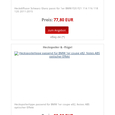
Heckdiffusor Schwarz Glanz passt für 1er BMW F20 F21 114 116 118
120 2011-2015
Preis:
77,80 EUR
zum Angebot
eBay.de (*)
Heckspoiler & -flügel
Heckspoilerlippe passend für BMW 1er coupe e82, festes ABS
optischer Effekt