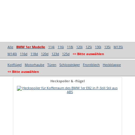
Alle
BMW 1er Modelle
114i
116i
118i
120i
125i
130i
135i
M135i
M140i
116d
118d
120d
123d
125d
<< Bitte auswählen
Kotflügel
Motorhaube
Türen
Schlossträger
Frontblech
Heckklappe
<< Bitte auswählen
Heckspoiler & -flügel