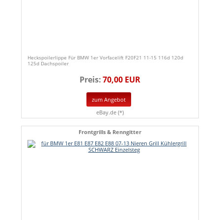
Heckspoilerlippe Für BMW 1er Vorfacelift F20F21 11-15 116d 120d
125d Dachspoiler
Preis:
70,00 EUR
zum Angebot
eBay.de (*)
Frontgrills & Renngitter