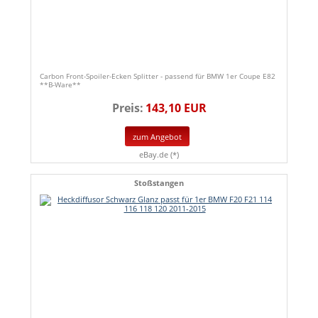
Carbon Front-Spoiler-Ecken Splitter - passend für BMW 1er Coupe E82
**B-Ware**
Preis:
143,10 EUR
zum Angebot
eBay.de (*)
Stoßstangen