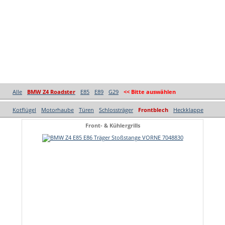
Alle
BMW Z4 Roadster
E85
E89
G29
<< Bitte auswählen
Kotflügel
Motorhaube
Türen
Schlossträger
Frontblech
Heckklappe
Front- & Kühlergrills