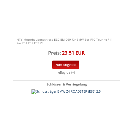
NTY Motorhaubenschloss EZC-BM-069 für BMW 5er F10 Touring F11
7er F01 F02 F03 Z4
Preis:
23,51 EUR
zum Angebot
eBay.de (*)
Schlösser & Verriegelung