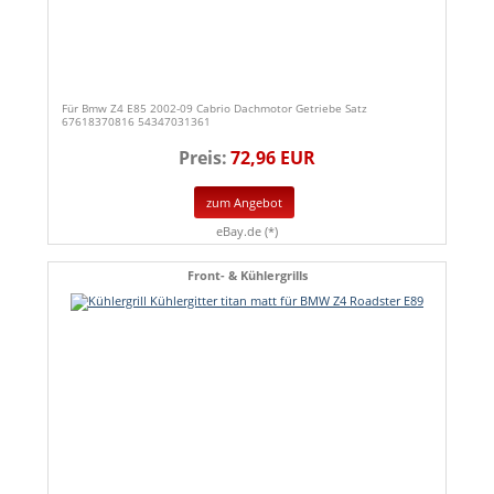
Für Bmw Z4 E85 2002-09 Cabrio Dachmotor Getriebe Satz
67618370816 54347031361
Preis:
72,96 EUR
zum Angebot
eBay.de (*)
Front- & Kühlergrills