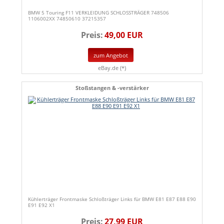
BMW 5 Touring F11 VERKLEIDUNG SCHLOSSTRÄGER 748506
1106002XX 74850610 37215357
Preis:
49,00 EUR
zum Angebot
eBay.de (*)
Stoßstangen & -verstärker
Kühlerträger Frontmaske Schloßträger Links für BMW E81 E87 E88 E90
E91 E92 X1
Preis:
27,99 EUR