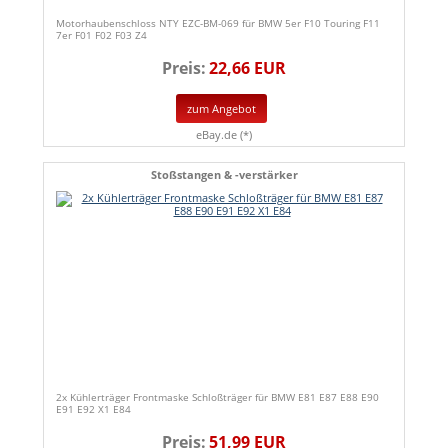
Motorhaubenschloss NTY EZC-BM-069 für BMW 5er F10 Touring F11
7er F01 F02 F03 Z4
Preis:
22,66 EUR
zum Angebot
eBay.de (*)
Stoßstangen & -verstärker
2x Kühlerträger Frontmaske Schloßträger für BMW E81 E87 E88 E90
E91 E92 X1 E84
Preis:
51,99 EUR