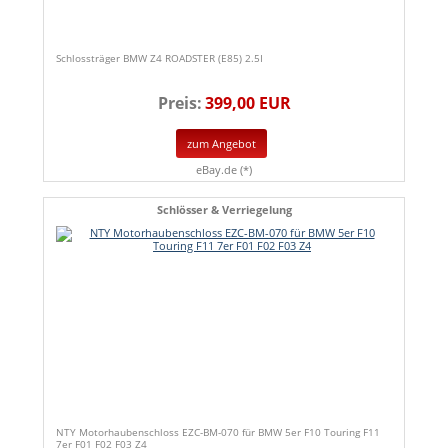
Schlossträger BMW Z4 ROADSTER (E85) 2.5I
Preis:
399,00 EUR
zum Angebot
eBay.de (*)
Schlösser & Verriegelung
NTY Motorhaubenschloss EZC-BM-070 für BMW 5er F10 Touring F11
7er F01 F02 F03 Z4