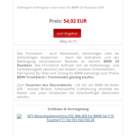
Kühlergrill Kühlergitter titan matt für BMW Z4 Roadster E89
Preis:
54,02 EUR
zum Angebot
eBay.de (*)
Das Frontblech - auch Nierenblech, Nierenträger oder als
Schlossträger bezeichnet - dient der Aufnahme und der
Befestigung verschiedenen Bauteile an deinem
BMW Z4
Roadster
. Das Frontblech befindet sich als Verbindungs- und
Verstärkungsteil zwischen den beiden vorderen Scheinwerfern.
Hier kannst Du Teile und Tuning für BMW-Fahrzeuge zum Thema
BMW Frontblech / Frontmaske günstig kaufen
.
Zum
Tauschen des Nierenblechs
- z.B. bei der BMW 3er-Reihe
E36 - müssen Blinker, Scheinwerfer, Luftführung oberhalb der
Nieren und unter Umständen die Innenkotflügel demontiert
werden.
Schlösser & Verriegelung