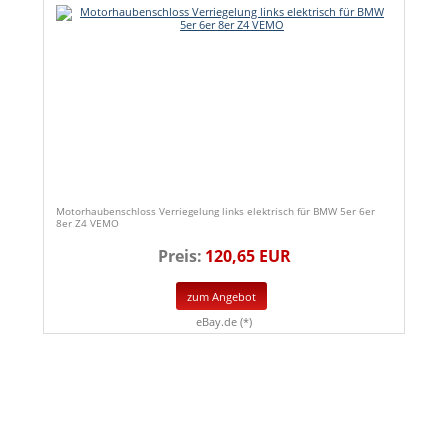
Motorhaubenschloss Verriegelung links elektrisch für BMW 5er 6er
8er Z4 VEMO
Preis:
120,65 EUR
zum Angebot
eBay.de (*)