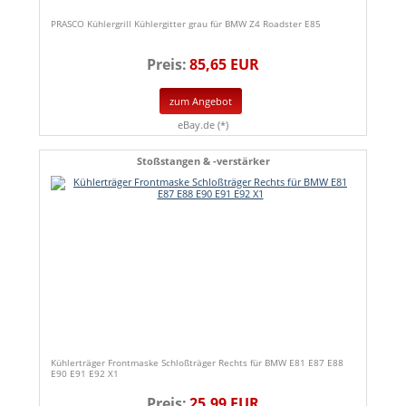
PRASCO Kühlergrill Kühlergitter grau für BMW Z4 Roadster E85
Preis:
85,65 EUR
zum Angebot
eBay.de (*)
Stoßstangen & -verstärker
Kühlerträger Frontmaske Schloßträger Rechts für BMW E81 E87 E88
E90 E91 E92 X1
Preis:
25,99 EUR