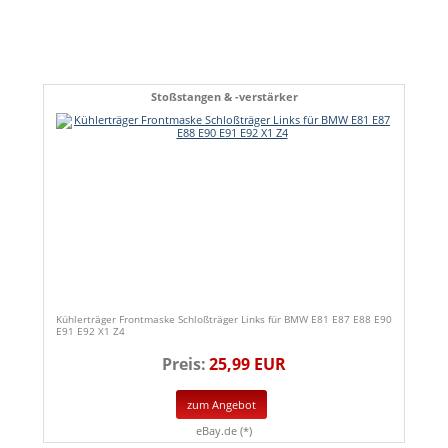
Stoßstangen & -verstärker
Kühlerträger Frontmaske Schloßträger Links für BMW E81 E87 E88 E90
E91 E92 X1 Z4
Preis:
25,99 EUR
zum Angebot
eBay.de (*)