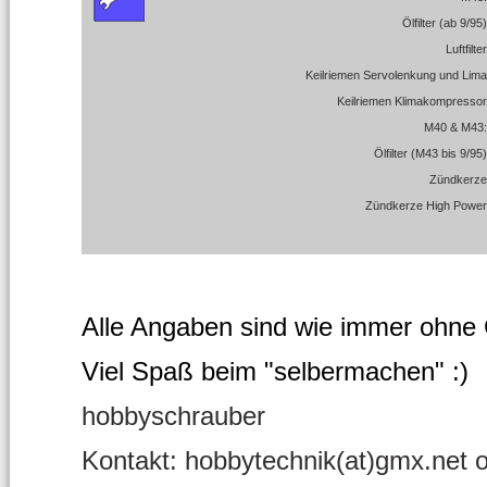
Ölfilter (ab 9/95)
Luftfilter
Keilriemen Servolenkung und Lima
Keilriemen Klimakompressor
M40 & M43:
Ölfilter (M43 bis 9/95)
Zündkerze
Zündkerze High Power
Alle Angaben sind wie immer ohne
Viel Spaß beim "selbermachen" :)
hobbyschrauber
Kontakt: hobbytechnik(at)gmx.net