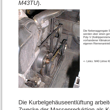
M43TU
).
Die Nebenaggregate 
werden über einen ge
Poly-V (Keilrippenriem
vorhandener Klimakomp
eigenen Riemenantrieb
<- Links: M40 (ohne K
Die Kurbelgehäuseentlüftung arbeit
Zwecke der Massenreduktion als K