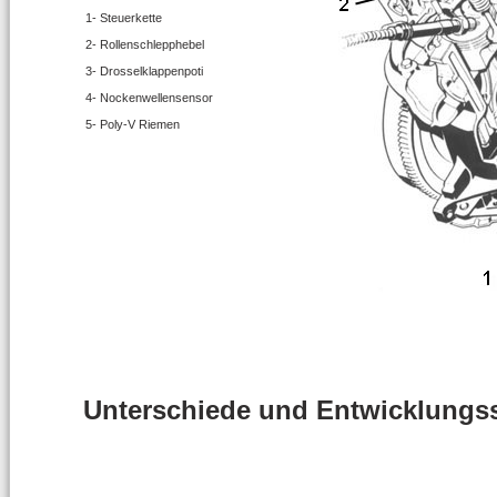
1- Steuerkette
2- Rollenschlepphebel
3- Drosselklappenpoti
4- Nockenwellensensor
5- Poly-V Riemen
Unterschiede und Entwicklungss