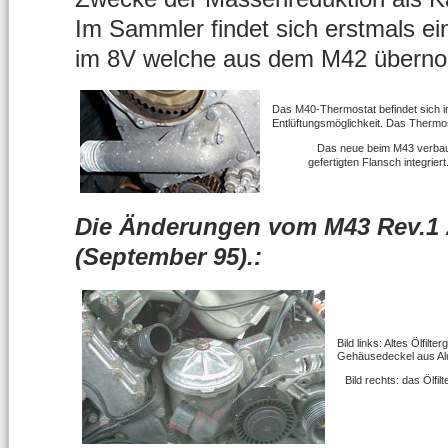
Im Sammler findet sich erstmals ein
im 8V welche aus dem M42 übern
Das M40-Thermostat befindet sich i
Entlüftungsmöglichkeit. Das Thermos
Das neue beim M43 verbaute
gefertigten Flansch integriert
Die Änderungen vom M43 Rev.1 z
(September 95).:
Bild links: Altes Ölfil
Gehäusedeckel aus Al
Bild rechts: das Ölfi