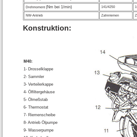
(Nm bei 1/min)
141/4250
1
Drehmoment
NW-Antrieb
Zahnriemen
Z
Konstruktion:
M40:
1- Drosselklappe
2- Sammler
3- Verteilerkappe
4- Ölfiltergehäuse
5- Ölmeßstab
6- Thermostat
7- Riemenscheibe
8- Antrieb Ölpumpe
9- Wasserpumpe