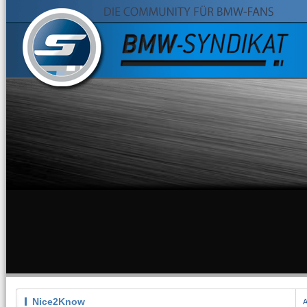
Nice2Know
A