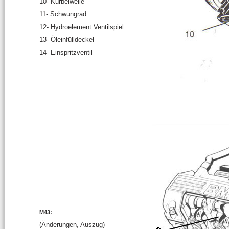
10- Kurbelwelle
11- Schwungrad
12- Hydroelement Ventilspiel
13- Öleinfülldeckel
14- Einspritzventil
M43:
(Änderungen, Auszug)