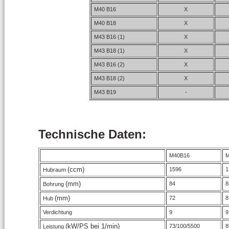
M40 B16
X
M40 B18
X
M43 B16 (1)
X
M43 B18 (1)
X
M43 B16 (2)
X
M43 B18 (2)
X
M43 B19
-
Technische Daten:
M40B16
M
(ccm)
1596
1
Hubraum
(mm)
84
8
Bohrung
(mm)
72
8
Hub
Verdichtung
9
9
(kW/PS bei 1/min)
73/100/5500
8
Leistung