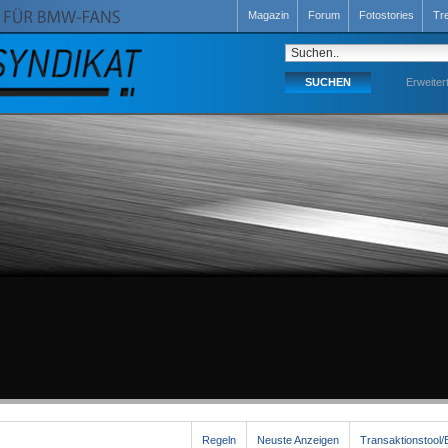
Magazin
Forum
Fotostories
Tr
Erweiter
Regeln
Neuste Anzeigen
Transaktionstool