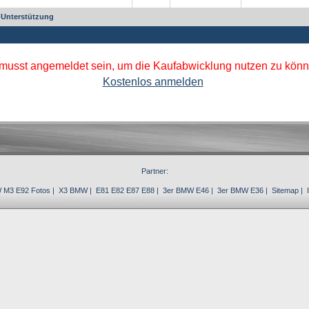
-Unterstützung
musst angemeldet sein, um die Kaufabwicklung nutzen zu könn
Kostenlos anmelden
Partner:
 M3 E92
Fotos |
X3 BMW
|
E81 E82 E87 E88
|
3er BMW E46
|
3er BMW E36
|
Sitemap
|