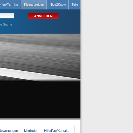
effen/Termine
Kleinanzeigen
Nice2Know
Teile
te Suche
/Bewertungen
Mitglieder
Hilfe/Faq/Kontakt