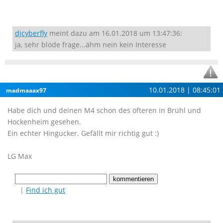
djcyberfly
meint dazu am 16.01.2018 um 13:47:36:
ja, sehr blöde frage...ähm nein kein Interesse
10.01.2018 | 08:45:01
madmaaax97
Habe dich und deinen M4 schon des öfteren in Brühl und
Hockenheim gesehen.
Ein echter Hingucker. Gefällt mir richtig gut :)
LG Max
|
Find ich gut