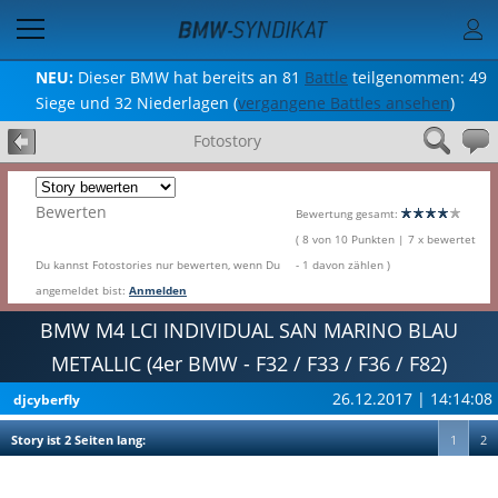
NEU:
Dieser BMW hat bereits an 81
Battle
teilgenommen: 49
Siege und 32 Niederlagen (
vergangene Battles ansehen
)
Fotostory
Bewerten
Bewertung gesamt:
( 8 von 10 Punkten | 7 x bewertet
Du kannst Fotostories nur bewerten, wenn Du
- 1 davon zählen )
angemeldet bist:
Anmelden
BMW M4 LCI INDIVIDUAL SAN MARINO BLAU
METALLIC (4er BMW - F32 / F33 / F36 / F82)
26.12.2017 | 14:14:08
djcyberfly
Story ist 2 Seiten lang:
1
2