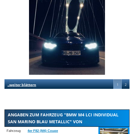
..weiter blättern
1
2
ANGABEN ZUM FAHRZEUG "BMW M4 LCI INDIVIDUAL
SAN MARINO BLAU METALLIC" VON
DJCYBERFLY
Fahrzeug
4er F82 (M4) Coupe