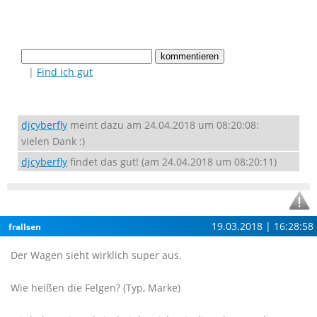
|
Find ich gut
djcyberfly
meint dazu am 24.04.2018 um 08:20:08:
vielen Dank :)
djcyberfly
findet das gut! (am 24.04.2018 um 08:20:11)
19.03.2018 | 16:28:58
frallsen
Der Wagen sieht wirklich super aus.
Wie heißen die Felgen? (Typ, Marke)