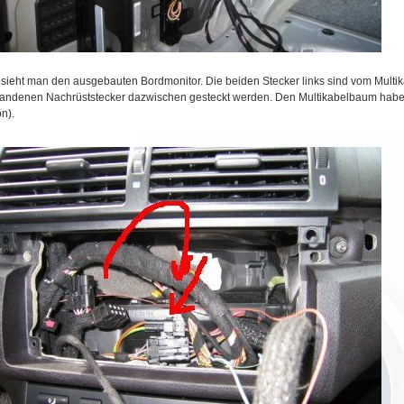
 sieht man den ausgebauten Bordmonitor. Die beiden Stecker links sind vom Multi
andenen Nachrüststecker dazwischen gesteckt werden. Den Multikabelbaum habe
on).