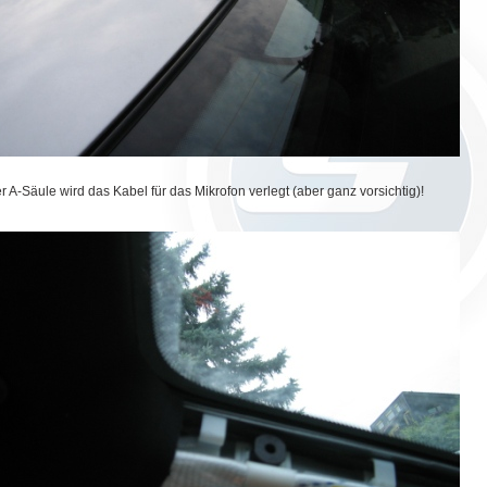
er A-Säule wird das Kabel für das Mikrofon verlegt (aber ganz vorsichtig)!