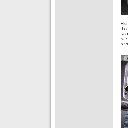
Hier
das 
Nach
muss
hint