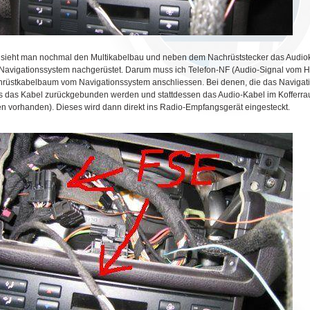
 sieht man nochmal den Multikabelbau und neben dem Nachrüststecker das Audi
Navigationssystem nachgerüstet. Darum muss ich Telefon-NF (Audio-Signal vom Ha
rüstkabelbaum vom Navigationssystem anschliessen. Bei denen, die das Navigat
 das Kabel zurückgebunden werden und stattdessen das Audio-Kabel im Kofferra
en vorhanden). Dieses wird dann direkt ins Radio-Empfangsgerät eingesteckt.