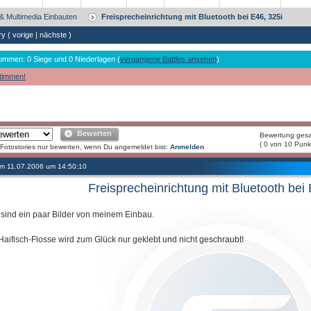
 & Multimedia Einbauten
Freisprecheinrichtung mit Bluetooth bei E46, 325i
ry (
vorige
|
nächste
)
ommen: 0 Siege und 0 Niederlagen (
vergangene Battles ansehen
)
timmen!
Bewerten
Bewertung ges
( 0 von 10 Punk
Fotostories nur bewerten, wenn Du angemeldet bist:
Anmelden
 am 11.07.2006 um 14:50:10
Freisprecheinrichtung mit Bluetooth bei 
 sind ein paar Bilder von meinem Einbau.
Haifisch-Flosse wird zum Glück nur geklebt und nicht geschraubt!