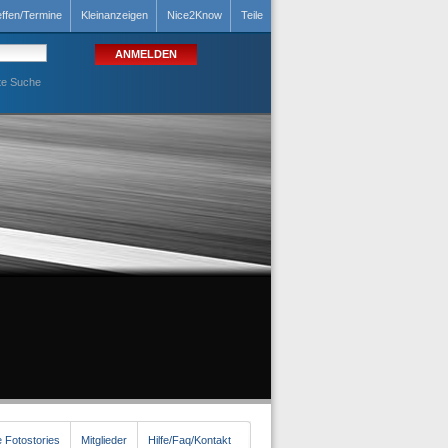
effen/Termine
Kleinanzeigen
Nice2Know
Teile
te Suche
 Fotostories
Mitglieder
Hilfe/Faq/Kontakt