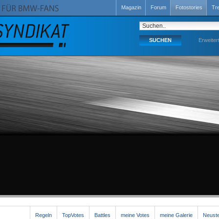
Magazin
Forum
Fotostories
Tr
Erweiter
Regeln
TopVotes
Battles
meine Votes
meine Galerie
Neuste