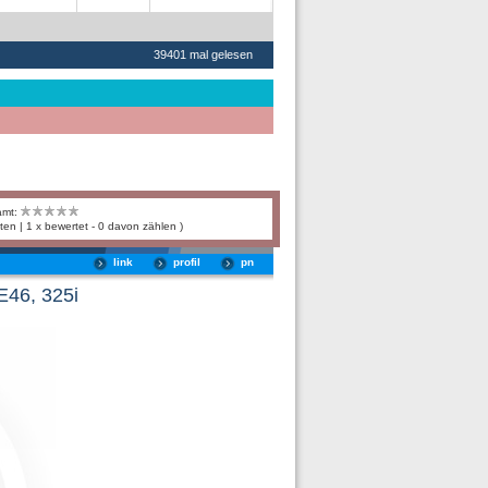
39401 mal gelesen
amt:
ten | 1 x bewertet - 0 davon zählen )
link
profil
pn
E46, 325i