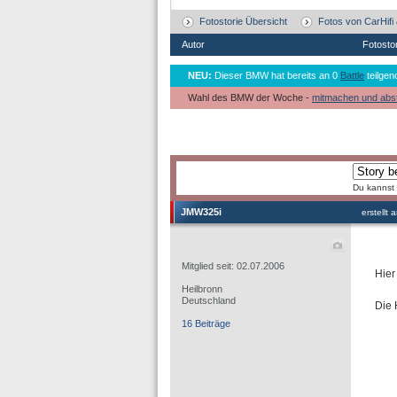
Fotostorie Übersicht
Fotos von CarHifi
Autor
Fotosto
NEU:
Dieser BMW hat bereits an 0
Battle
teilgen
Wahl des BMW der Woche -
mitmachen und abs
Du kannst 
JMW325i
erstellt
Mitglied seit: 02.07.2006
Hier
Heilbronn
Deutschland
Die 
16 Beiträge