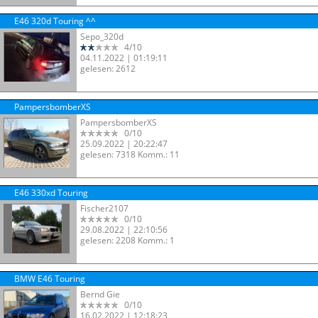
E46 320d Touring ^^
Sepo_320d
4/10
04.11.2022 | 01:19:11
gelesen: 2612
PampersbomberXS
PampersbomberXS
0/10
25.09.2022 | 20:22:47
gelesen: 7318 Komm.: 11
E46 330xd Touring
Fischer2107
0/10
29.08.2022 | 22:10:56
gelesen: 2208 Komm.: 1
BMW E46 Touring
Bernd Gie
0/10
16.02.2022 | 12:18:23