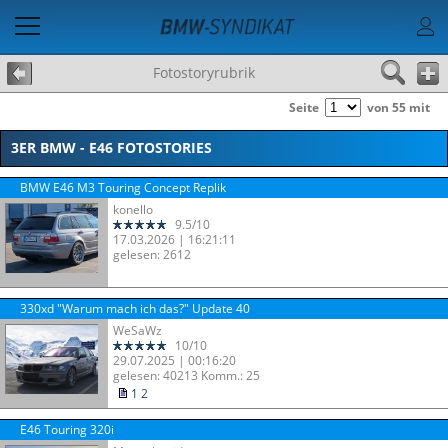
Fotostoryrubrik
Seite
von 55 mit
3ER BMW - E46 FOTOSTORIES
BMW E46 M3 Touring Concept Replik
konello
9.5/10
17.03.2026 | 16:21:11
gelesen: 2612
330xd "Warum mach ich das?" Update 40
WeSaWz
10/10
29.07.2025 | 00:16:20
gelesen: 40213 Komm.: 25
1
2
E46 Touring 320i