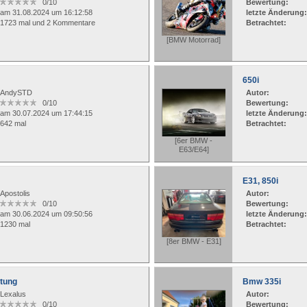
0/10
Bewertung:
am 31.08.2024 um 16:12:58
letzte Änderung:
1723 mal und 2 Kommentare
Betrachtet:
[BMW Motorrad]
650i
AndySTD
Autor:
0/10
Bewertung:
am 30.07.2024 um 17:44:15
letzte Änderung:
642 mal
Betrachtet:
[6er BMW -
E63/E64]
E31, 850i
Apostolis
Autor:
0/10
Bewertung:
am 30.06.2024 um 09:50:56
letzte Änderung:
1230 mal
Betrachtet:
[8er BMW - E31]
stung
Bmw 335i
Lexalus
Autor:
0/10
Bewertung: