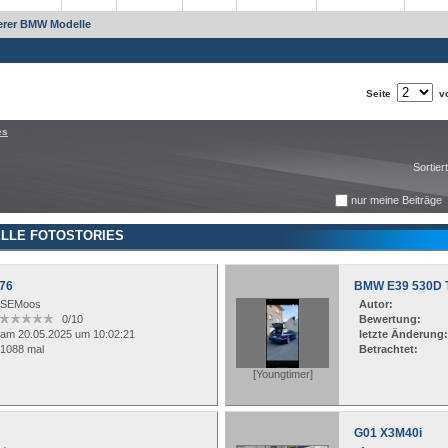
terer BMW Modelle
Seite
vo
es
Sortier
nur meine Beiträge
LLE FOTOSTORIES
76
BMW E39 530D T
SEMoos
Autor:
0/10
Bewertung:
am 20.05.2025 um 10:02:21
letzte Änderung:
1088 mal
Betrachtet:
[Youngtimer]
G01 X3M40i