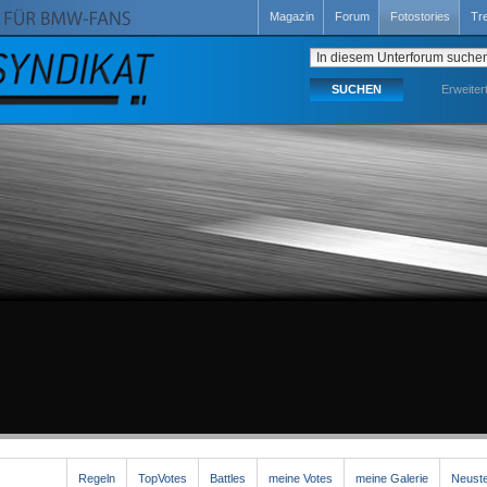
Magazin
Forum
Fotostories
Tr
Erweiter
Regeln
TopVotes
Battles
meine Votes
meine Galerie
Neuste