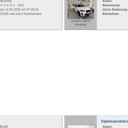
dsvonny
Autor:
0/10
Bewertung:
am 12.05.2025 um 07:25:16
letzte Änderung:
13195 mal und 3 Kommentare
Betrachtet:
[andere BMW
Modelle]
Diplomatenfahrz
Bueffi
Autor: