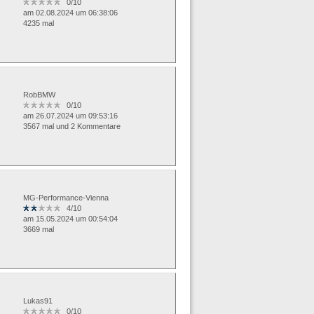
0/10
am 02.08.2024 um 06:38:06
4235 mal
RobBMW
0/10
am 26.07.2024 um 09:53:16
3567 mal und 2 Kommentare
MG-Performance-Vienna
4/10
am 15.05.2024 um 00:54:04
3669 mal
Lukas91
0/10