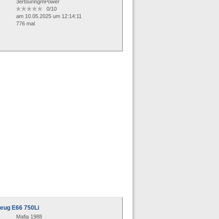
3ertouringmPower
0/10
am 10.05.2025 um 12:14:11
776 mal
eug E66 750Li
Mafia 1988