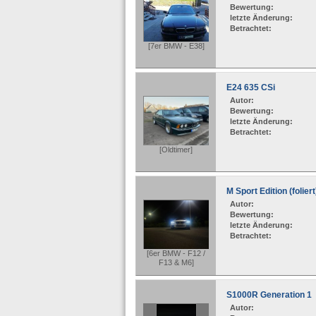
Bewertung:
letzte Änderung:
Betrachtet:
[7er BMW - E38]
E24 635 CSi
Autor:
Bewertung:
letzte Änderung:
Betrachtet:
[Oldtimer]
M Sport Edition (foliert
Autor:
Bewertung:
letzte Änderung:
Betrachtet:
[6er BMW - F12 /
F13 & M6]
S1000R Generation 1
Autor: