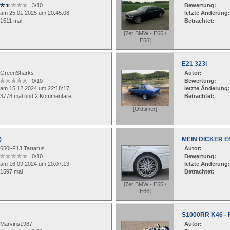
3/10
Bewertung:
am 25.01.2025 um 20:45:08
letzte Änderung:
1511 mal
Betrachtet:
[7er BMW - E65 /
E66]
E21 323i
GreenSharks
Autor:
0/10
Bewertung:
am 15.12.2024 um 22:18:17
letzte Änderung:
3778 mal und 2 Kommentare
Betrachtet:
[Oldtimer]
)
MEIN DICKER E
650i-F13 Tartarus
Autor:
0/10
Bewertung:
am 16.09.2024 um 20:07:13
letzte Änderung:
1597 mal
Betrachtet:
[7er BMW - E65 /
E66]
S1000RR K46 - F
Marvins1987
Autor: