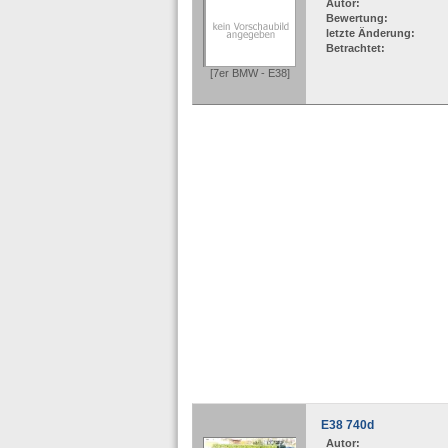
Autor:
Bewertung:
letzte Änderung:
Betrachtet:
[7er BMW - E38]
E38 740d
Autor: