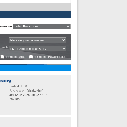
n 60 mit
t nach
nur meine ABOs
nur meine Bewertungen
ouring
TurboTöle88
(deaktiviert)
am 12.05.2025 um 23:44:14
787 mal