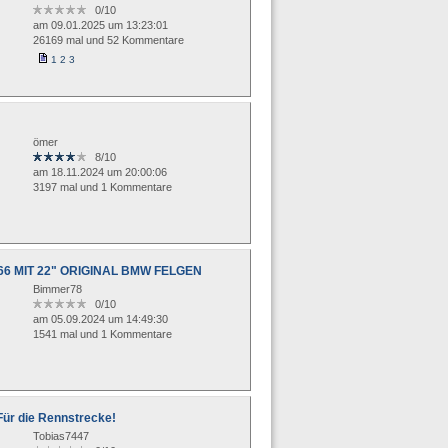
0/10
am 09.01.2025 um 13:23:01
26169 mal und 52 Kommentare
1
2
3
ömer
8/10
am 18.11.2024 um 20:00:06
3197 mal und 1 Kommentare
66 MIT 22" ORIGINAL BMW FELGEN
Bimmer78
0/10
am 05.09.2024 um 14:49:30
1541 mal und 1 Kommentare
ür die Rennstrecke!
Tobias7447