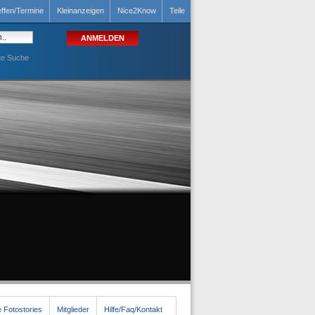
effen/Termine
Kleinanzeigen
Nice2Know
Teile
te Suche
 Fotostories
Mitglieder
Hilfe/Faq/Kontakt