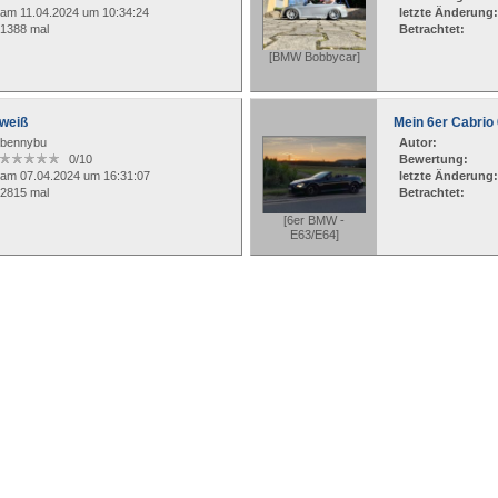
am 11.04.2024 um 10:34:24
letzte Änderung:
1388 mal
Betrachtet:
[BMW Bobbycar]
weiß
Mein 6er Cabrio 
bennybu
Autor:
0/10
Bewertung:
am 07.04.2024 um 16:31:07
letzte Änderung:
2815 mal
Betrachtet:
[6er BMW -
E63/E64]