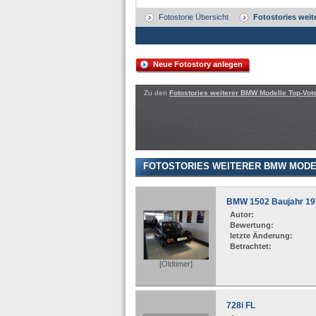
Fotostorie Übersicht
Fotostories wei
Neue Fotostory anlegen
Zu den
Fotostories weiterer BMW Modelle Top-Vot
FOTOSTORIES WEITERER BMW MODE
BMW 1502 Baujahr 19
Autor:
Bewertung:
letzte Änderung:
Betrachtet:
[Oldtimer]
728i FL