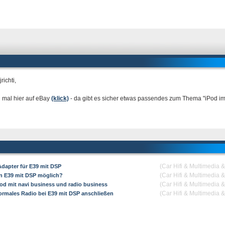
richti,
 mal hier auf eBay
(klick)
- da gibt es sicher etwas passendes zum Thema "iPod i
(Car Hifi & Multimedia 
Adapter für E39 mit DSP
(Car Hifi & Multimedia 
in E39 mit DSP möglich?
(Car Hifi & Multimedia 
pod mit navi business und radio business
(Car Hifi & Multimedia 
ormales Radio bei E39 mit DSP anschließen