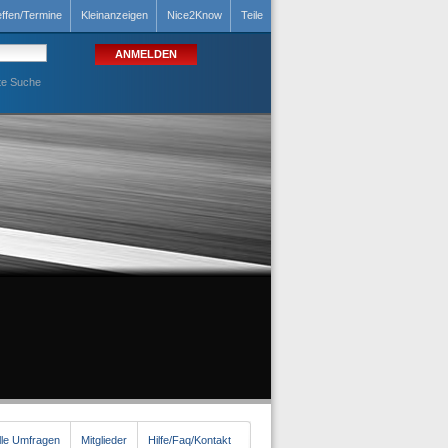
effen/Termine
Kleinanzeigen
Nice2Know
Teile
te Suche
lle Umfragen
Mitglieder
Hilfe/Faq/Kontakt