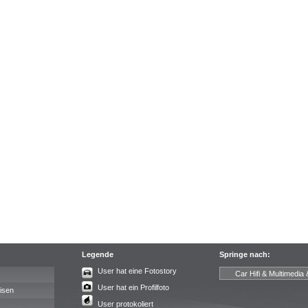
Legende
Springe nach:
User hat eine Fotostory
User hat ein Profilfoto
isen
User protokoliert