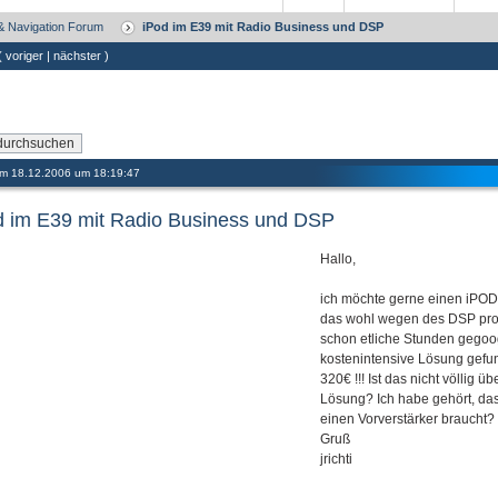
 & Navigation Forum
iPod im E39 mit Radio Business und DSP
 (
voriger
|
nächster
)
 am 18.12.2006 um 18:19:47
d im E39 mit Radio Business und DSP
Hallo,
ich möchte gerne einen iPOD 
das wohl wegen des DSP pro
schon etliche Stunden gegooge
kostenintensive Lösung gefun
320€ !!! Ist das nicht völlig ü
Lösung? Ich habe gehört, das
einen Vorverstärker braucht?
Gruß
jrichti