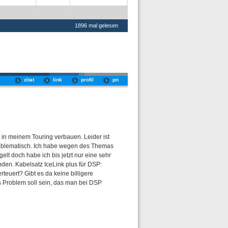
1896 mal gelesen
zitat
link
profil
pn
in meinem Touring verbauen. Leider ist
blematisch. Ich habe wegen des Themas
lt doch habe ich bis jetzt nur eine sehr
den. Kabelsatz IceLink plus für DSP:
berteuert? Gibt es da keine billigere
 Problem soll sein, das man bei DSP