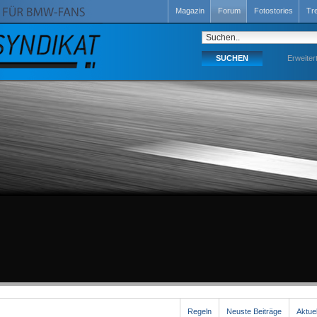
Magazin
Forum
Fotostories
Tr
Erweiter
Regeln
Neuste Beiträge
Aktue