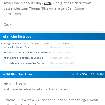
schau mal hier auf eBay
(klick)
- da gibt es sicher etwas
passendes zum Thema "Pics vom neuen 3er Coupe
unmaskiert"!
Gruß
Ähnliche Beiträge
Die folgenden Beiträge könnten Dich ebenfalls interessieren:
Neues 3er Coupe -Pics-
(Geplaudere Forum)
3er Compact Individual Jetzt mit neuen Felgen+Pics
(3er BMW - E46 Fotostories)
Vorstellung des neuen 3er Coupe`s
(Automobil- und BMW News-Blog Forum)
Motorisierung des neuen 3er Coupe
(Baureihenübergreifendes Forum)
14.01.2006 | 11:55:04
Weiß-Blau-Fan-Rude
Nicht schlecht.
Sieht wieder etwas mehr nach Coupe aus.
Schöne "Blinkerfake"-Aufkleber auf den Seitenspiegel, wenn