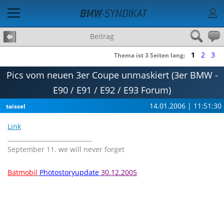
Beitrag
1
2
3
Thema ist 3 Seiten lang:
Pics vom neuen 3er Coupe unmaskiert (3er BMW -
E90 / E91 / E92 / E93 Forum)
14.01.2006 | 11:51:30
taissel
Link
____________________________
September 11. we will never forget
Batmobil
Photostoryupdate
30.12.2005